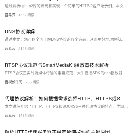
通过解析nghttp2库的源码和实现一个简单的HTTP/2客户端示例，本文详细介绍了HTTP/2的关键特性和nghttp2的核心实现。了解这些内容可以帮助开发者更好地理解HTTP/2协议，提高Web应用的性能和用户体验。对于实际开发中的应用，可以根据需要进一步优化和扩展代码，以满足具体需求。
蓝易云
1557
DNS协议详解
通过本文，您可以全面了解DNS协议的各个方面，从而更好地理解和应用这一重要的互联网基础服务。
蓝易云
2193
RTSP协议规范与SmartMediaKit播放器技术解析
RTSP协议是实时流媒体传输的重要规范，大牛直播SDK的rtsp播放器基于此构建，具备跨平台支持、超低延迟（100-300ms）、多实例播放、高效资源利用、音视频同步等优势。它广泛应用于安防监控、远程教学等领域，提供实时录像、快照等功能，优化网络传输与解码效率，并通过事件回调机制保障稳定性。作为高性能解决方案，它推动了实时流媒体技术的发展。
音视频牛哥
756
代理协议解析：如何根据需求选择HTTP、HTTPS或SOCKS5？
本文详细介绍了HTTP、HTTPS和SOCKS5三种代理协议的特点、优缺点以及适用场景。通过对比和分析，可以根据具体需求选择最合适的代理协议。希望本文能帮助您更好地理解和应用代理协议，提高网络应用的安全性和性能。
蓝易云
1516
解析HTTP代理服务器不稳定致使掉线的关键原因