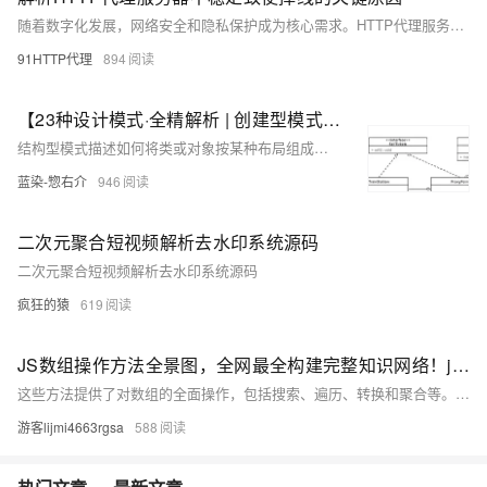
随着数字化发展，网络安全和隐私保护成为核心需求。HTTP代理服务器掉线原因主要包括：1. 网络问题，如本地网络不稳定、路由复杂；2. 服务器质量差、IP资源不稳定；3. 用户配置错误、超时或请求频率异常；4. IP失效或协议不兼容。这些问题会影响连接稳定性。
91HTTP代理
894
【23种设计模式·全精解析 | 创建型模式篇】5种创建型模式的结构概述、实现、优缺点、扩展、使用场景、源码解析
结构型模式描述如何将类或对象按某种布局组成更大的结构。它分为类结构型模式和对象结构型模式，前者采用继承机制来组织接口和类，后者釆用组合或聚合来组合对象。由于组合关系或聚合关系比继承关系耦合度低，满足“合成复用原则”，所以对象结构型模式比类结构型模式具有更大的灵活性。 结构型模式分为以下 7 种： • 代理模式 • 适配器模式 • 装饰者模式 • 桥接模式 • 外观模式 • 组合模式 • 享元模式
蓝染-惣右介
946
二次元聚合短视频解析去水印系统源码
二次元聚合短视频解析去水印系统源码
疯狂的猿
619
JS数组操作方法全景图，全网最全构建完整知识网络！js数组操作方法全集（实现筛选转换、随机排序洗牌算法、复杂数据处理统计等情景详解，附大量源码和易错点解析）
这些方法提供了对数组的全面操作，包括搜索、遍历、转换和聚合等。通过分为原地操作方法、非原地操作方法和其他方法便于您理解和记忆，并熟悉他们各自的使用方法与使用范围。详细的案例与进阶使用，方便您理解数组操作的底层原理。链式调用的几个案例，让您玩转数组操作。 只有锻炼思维才能可持续地解决问题，只有思维才是真正值得学习和分享的核心要素。如果这篇博客能给您带来一点帮助，麻烦您点个赞支持一下，还可以收藏起来以备不时之需，有疑问和错误欢迎在评论区指出~
游客lijmi4663rgsa
588