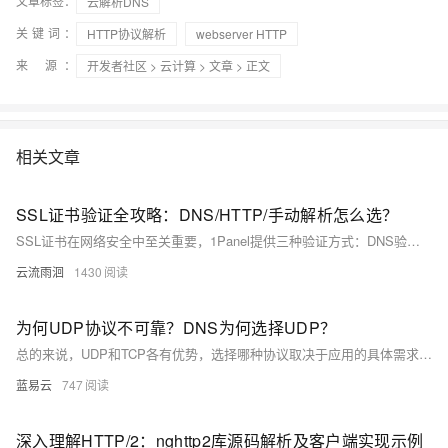
文章标签：
云解析DNS
关键词：
HTTP协议解析
webserver HTTP
来 源：
开发者社区
>
云计算
>
文章
> 正文
相关文章
SSL证书验证全攻略：DNS/HTTP/手动解析怎么选？
SSL证书在网络安全中至关重要，1Panel提供三种验证方式：DNS验证、HTTP验证和手动解析。DNS验证便捷，适合CDN网站；HTTP验证快速，需服务器在线；手动解析灵活，但操作复杂。根据需求选择合适确认方式，定期检查证书状态。
云流雨洄
1430
为何UDP协议不可靠？DNS为何选择UDP？
总的来说，UDP和TCP各有优势，选择哪种协议取决于应用的具体需求。UDP可能不如TCP可靠，但其简单、快速的特性使其在某些场景下成为更好的选择。而DNS就是这样的一个例子，它利用了UDP的优势，以实现快速、高效的名字解析服务。
蓝易云
747
深入理解HTTP/2：nghttp2库源码解析及客户端实现示例