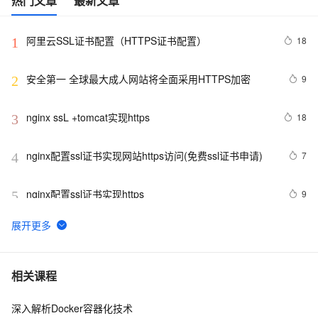
热门文章
最新文章
阿里云SSL证书配置（HTTPS证书配置）
18
1
安全第一 全球最大成人网站将全面采用HTTPS加密
9
2
nginx ssL +tomcat实现https
18
3
nginx配置ssl证书实现网站https访问(免费ssl证书申请)
7
4
nginx配置ssl证书实现https
9
5
企业级Nginx实战-配置Https单向认证、双向认证
3
6
IP地址能否申请HTTPS证书？
29
7
相关课程
深入解析Docker容器化技术
域名配置https时，请求无响应的解决方法
3
8