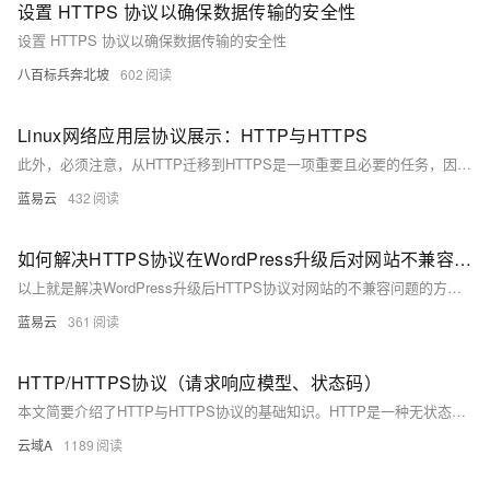
设置 HTTPS 协议以确保数据传输的安全性
设置 HTTPS 协议以确保数据传输的安全性
八百标兵奔北坡
602
Linux网络应用层协议展示：HTTP与HTTPS
此外，必须注意，从HTTP迁移到HTTPS是一项重要且必要的任务，因为这不仅关乎用户信息的安全，也有利于你的网站评级和粉丝的信心。在网络世界中，信息的安全就是一切，选择HTTPS，让您的网站更加安全，使您的用户满意，也使您感到满意。
蓝易云
432
如何解决HTTPS协议在WordPress升级后对网站不兼容的问题
以上就是解决WordPress升级后HTTPS协议对网站的不兼容问题的方法。希望能把这个棘手的问题看成是学校的管理问题一样来应对，将复杂的技术问题变得更加有趣和形象，并寻觅出解决问题的方式。希望你的网站能在新的学期得到更好的发展！
蓝易云
361
HTTP/HTTPS协议（请求响应模型、状态码）
本文简要介绍了HTTP与HTTPS协议的基础知识。HTTP是一种无状态的超文本传输协议，基于TCP/IP，常用80端口，通过请求-响应模型实现客户端与服务器间的通信；HTTPS为HTTP的安全版本，基于SSL/TLS加密技术，使用443端口，确保数据传输的安全性。文中还详细描述了HTTP请求方法（如GET、POST）、请求与响应头字段、状态码分类及意义，并对比了两者在请求-响应模型中的安全性差异。
云域A
1189