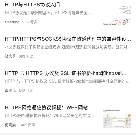
HTTP与HTTPS协议入门
HTTP协议是互联网的基石，HTTPS则是其安全版本。HTTP基于TCP/IP协议，属于应用层协议，不涉及数据包传输细节，主要规定客户端与服务器的通信格式，默认端口为80。
timerring
956
HTTP/HTTPS与SOCKS5协议在隧道代理中的兼容性设计解析
本文系统探讨了构建企业级双协议隧道代理系统的挑战与实现。首先对比HTTP/HTTPS和SOCKS5协议特性，分析其在工作模型、连接管理和加密方式上的差异。接着提出兼容性架构设计，包括双协议接入层与统一隧道内核，通过协议识别模块和分层设计实现高效转换。关键技术部分深入解析协议转换引擎、连接管理策略及加密传输方案，并从性能优化、安全增强到典型应用场景全面展开。最后指出未来发展趋势将更高效、安全与智能。
站大爷
693
HTTP 与 HTTPS 协议及 SSL 证书解析-http和https到底有什么区别？-优雅草卓伊凡
HTTP 与 HTTPS 协议及 SSL 证书解析-http和https到底有什么区别？-优雅草卓伊凡
卓伊凡
842
HTTPS网络通信协议揭秘：WEB网站安全的关键技术
HTTPS网络通信协议揭秘：WEB网站安全的关键技术
何雨晨
1409