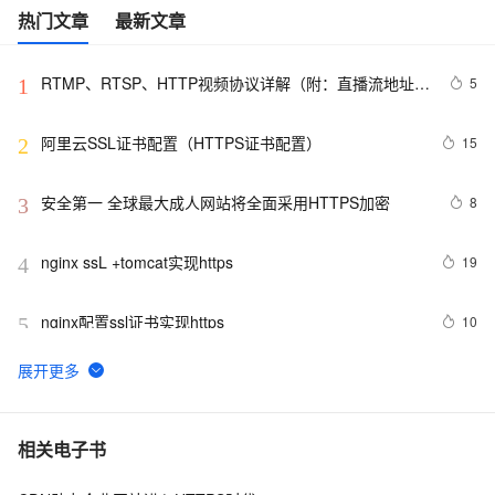
热门文章
最新文章
RTMP、RTSP、HTTP视频协议详解（附：直播流地址、
5
1
播放软件）
阿里云SSL证书配置（HTTPS证书配置）
15
2
安全第一 全球最大成人网站将全面采用HTTPS加密
8
3
nginx ssL +tomcat实现https
19
4
nginx配置ssl证书实现https
10
5
阿里云slb http https配置
4
6
IP地址能否申请HTTPS证书？
27
7
相关电子书