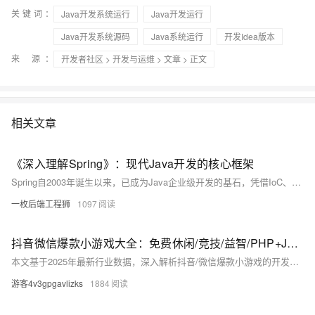
关键词：
Java开发系统运行
Java开发运行
Java开发系统源码
Java系统运行
开发Idea版本
来 源：
开发者社区
>
开发与运维
>
文章
> 正文
相关文章
《深入理解Spring》：现代Java开发的核心框架
Spring自2003年诞生以来，已成为Java企业级开发的基石，凭借IoC、AOP、声明式编程等核心特性，极大简化了开发复杂度。本系列将深入解析Spring框架核心原理及Spring Boot、Cloud、Security等生态组件，助力开发者构建高效、可扩展的应用体系。（238字）
一枚后端工程狮
1097
抖音微信爆款小游戏大全：免费休闲/竞技/益智/PHP+Java全筏开源开发
本文基于2025年最新行业数据，深入解析抖音/微信爆款小游戏的开发逻辑，重点讲解PHP+Java双引擎架构实战，涵盖技术选型、架构设计、性能优化与开源生态，提供完整开源工具链，助力开发者从理论到落地打造高留存、高并发的小游戏产品。
游客4v3gpgavlizks
1884