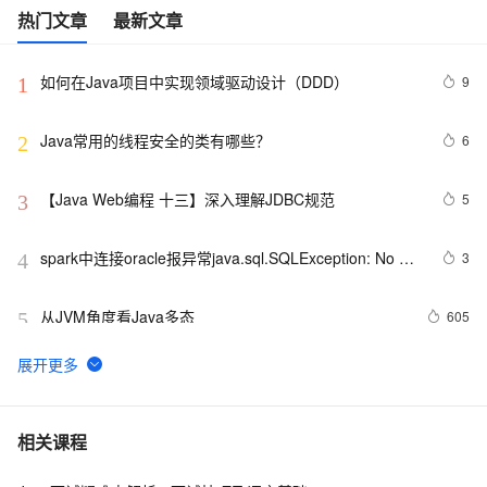
热门文章
最新文章
如何在Java项目中实现领域驱动设计（DDD）
9
1
Java常用的线程安全的类有哪些？
6
2
【Java Web编程 十三】深入理解JDBC规范
5
3
spark中连接oracle报异常java.sql.SQLException: No 
3
4
suitable driver
从JVM角度看Java多态
605
5
WebKit  上的JS直接使用Java Bean
576
6
Java 图书管理系统详解
7
7
相关课程