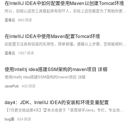
在IntelliJ IDEA中如何配置使用Maven以创建Tomcat环境
所以，别担心这些工具看起来有些吓人，实际上这些都是为了帮助你更好的完成工作的工具，就像超市里的各种烹饪工具一样，尽管它们看起来可能很复杂，但只要你学会用，它们会为你烹饪出一道道美妙的食物。这就是学习新技能的乐趣，让我们一起享受这个过程，攀登知识的高峰！
蓝易云
860
在IntelliJ IDEA中使用Maven配置Tomcat环境
此配置方法具有较高的实用性，简单易懂。遵循以上步骤，您将能顺利在IntelliJ IDEA中使用Maven配置Tomcat环境，从而进行Web项目的开发和调试。
蓝易云
1837
使用intellij idea搭建SSM架构的maven项目 详细
使用intellij idea搭建SSM架构的maven项目 详细
JavaPub
402
day4：JDK、IntelliJ IDEA的安装和环境变量配置
【7月更文挑战第4天】🏆本文收录于「滚雪球学Java」专栏，专业攻坚指数级提升，希望能够助你一臂之力，帮你早日登顶实现财富自由🚀；同时，欢迎大家关注&&收藏&&订阅！持续更新中，up！up！up！！
bug菌
924