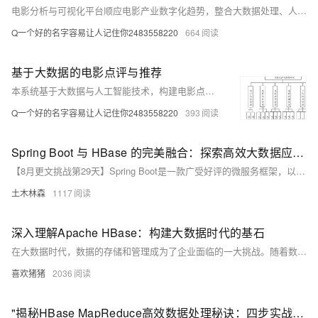
电影分析与可视化平台顺应电影产业数字化趋势，整合大数据处理、人工智能与Web技术，实现电影数据的采集、分析与可视化展示。平台支持票房、评分、观众行为等多维度分析，助力行业洞察与决策，同时提供互动界面，增强观众对电影文化的理解。技术上依托Python、MySQL、Flask、HTML等构建，融合数据采集与AI分析，提升电影行业的数据应用能力。
Q一个好的名字容易让人记住你2483558220
664
基于大数据的电影点评与推荐
本系统基于大数据与人工智能技术，构建电影点评与推荐平台，提供个性化电影推荐、用户点评及社交互动功能。通过分析用户行为与电影属性，优化推荐算法，提升用户体验与满意度，促进电影产业发展与市场活跃。
Q一个好的名字容易让人记住你2483558220
393
Spring Boot 与 HBase 的完美融合：探索高效大数据应用开发的新途径
【8月更文挑战第29天】Spring Boot是一款广受好评的微服务框架，以其便捷的开发体验著称。HBase则是一个高性能的大数据分布式数据库系统。结合两者，可极大简化HBase应用开发。本文将对比传统方式与Spring Boot集成HBase的区别，展示如何在Spring Boot中优雅实现HBase功能，并提供示例代码。从依赖管理、连接配置、表操作到数据访问，Spring Boot均能显著减少工作量，提升代码可读性和可维护性，使开发者更专注业务逻辑。
土木林森
1117
深入理解Apache HBase：构建大数据时代的基石
在大数据时代，数据的存储和管理成为了企业面临的一大挑战。随着数据量的急剧增长和数据结构的多样化，传统的关系型数据库（如RDBMS）逐渐显现出局限性。
喜欢猪猪
2036
"揭秘HBase MapReduce高效数据处理秘诀：四步实战攻略，让你轻松玩转大数据分析！"