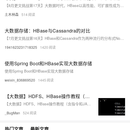
【8月更文挑战第17天】大数据时代，HBase以高性能、可扩展性成为关键的数据存储解决方案。结合MapReduce分布式计算框架，能高效处理HBase中的大规模数据。本文通过实例展示如何配置HBase集群、编写Map和Reduce函数，以及运行MapReduce作业来计算HBase某列的平均值。此过程不仅限于简单的统计分析，还可扩展至更复杂的数据处理任务，为企业提供强有力的大数据技术支持。
土木林森
514
大数据存储：HBase与Cassandra的对比
【7月更文挑战第16天】HBase和Cassandra作为两种流行的分布式NoSQL数据库，在数据模型、一致性模型、数据分布、查询语言和性能等方面各有千秋。HBase适用于需要强一致性和与Hadoop生态系统集成的场景，如大规模数据处理和分析。而Cassandra则更适合需要高可用性和灵活查询能力的场景，如分布式计算、云计算和大数据应用等。在实际应用中，选择哪种数据库取决于具体的需求和场景。希望本文的对比分析能够帮助读者更好地理解这两种数据库，并做出明智的选择。
1941623231718325
1420
使用Spring Boot和HBase实现大数据存储
使用Spring Boot和HBase实现大数据存储
weixin_836869520
1445
【大数据】HDFS、HBase操作教程（含指令和JAVA API）
【大数据】HDFS、HBase操作教程（含指令和JAVA API）
_BugMan
524
热门文章
最新文章