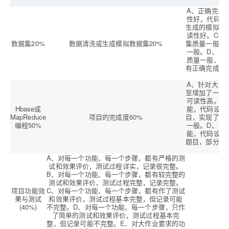
A、正确完成
性好，代码规
生成的模拟数
读性好。C、
数据集20%
数据清洗或生成模拟数据集20%
集质量一般、
一般。D、基
质量一般、多
有正确完成数
A、针对大作
至增加了一些
可读性高。B
Hbase或
能，代码设计
MapReduce
项目的完成度60%
目，实现了所
编程50%
一般。D、针
能，代码设基
题目，部分实
A、对每一个功能、每一个步骤，都有严格的测
试和效果评价，测试过程详实，记录很完整。
B、对每一个功能、每一个步骤，都有较完整的
测试和效果评价，测试过程完整，记录完整。
项目功能效
C、对每一个功能、每一个步骤，都有作了测试
果与测试
和效果评价，测试过程基本完整，但记录可能
(40%)
不完整。D、对每一个功能、每一个步骤，只作
了简单的测试和效果评价，测试过程基本完
整，但记录可能不完整。E、对大作业要求的功