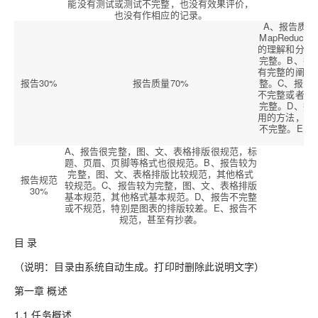
能没有测试或测试不完整，也没有效果评价，
也没有作相应的记录。
A、报告质量
MapRedu
的理解和分析
完整。B、报
有完整的阐述
报告30%
报告质量70%
整。C、报告
不完整或者有
完整。D、报
用的方法，几
不完整。E、
A、报告很完整，图、文、表格排版很规范，标
题、页眉、页脚等格式也很规范。B、报告较为
完整，图、文、表格排版比较规范，其他格式
报告规范
较规范。C、报告较为完整，图、文、表格排版
30%
基本规范，其他格式基本规范。D、报告不完整
或不规范，特别是图表的排版较差。E、报告不
规范，甚至有抄袭。
目 录
（说明：目录由系统自动生成。打印时删除此说明文字）
第一章 概述
1.1 任务概述