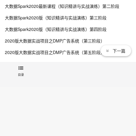
大数据Spark2020最新课程（知识精讲与实战演练）第二阶段
从历年 Gartner hype cycle 看大数据行业的发展历史和
11
9
大数据Spark2020版（知识精讲与实战演练）第三阶段
趋势
大数据数据采集的数据类型的结构化数据
4
10
大数据Spark2020版（知识精讲与实战演练）第四阶段
2020版大数据实战项目之DMP广告系统（第三阶段）
下一篇
2020版大数据实战项目之DMP广告系统（第五阶段）
查看更多
目录
相关电子书
MaxCompute Serverless 架构演进
Data+AI时代大数据平台应该如何建设
大数据AI一体化的解读