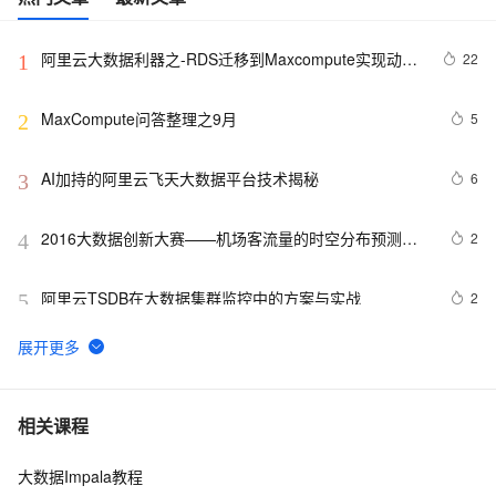
阿里云大数据利器之-RDS迁移到Maxcompute实现动态
22
1
分区
MaxCompute问答整理之9月
5
2
AI加持的阿里云飞天大数据平台技术揭秘
6
3
2016大数据创新大赛——机场客流量的时空分布预测模
2
4
型解析
阿里云TSDB在大数据集群监控中的方案与实战
2
5
如何使用Tunnel SDK上传/下载MaxCompute复杂类型数
8
6
据
大数据生态中的 RocketMQ 5.0
1
7
相关课程
大数据Impala教程
DTS数据同步集成MaxCompute数仓
3
8