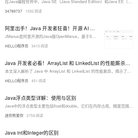
在Java编程世界中，Java SE（Java Standard Edition）和Java EE（Java Enterprise Edition）是两个重要的平台版本，它们各自有着独特的定位和应用场景。理解它们之间的差异，对于开发者选择合适的技术栈进行项目开发至关重要。
34789737
1592
阿里出手！Java 开发者狂喜！开源 AI Agent 框架 JManus 来了，初次见面就心动～
JManus是阿里开源的Java版OpenManus，基于Spring AI Alibaba框架，助力Java开发者便捷应用AI技术。支持多Agent框架、网页配置、MCP协议及PLAN-ACT模式，可集成多模型，适配阿里云百炼平台与本地ollama。提供Docker与源码部署方式，具备无限上下文处理能力，适用于复杂AI场景。当前仍在完善模型配置等功能，欢迎参与开源共建。
HELLO程序员
3410
Java 开发者必看！ArrayList 和 LinkedList 的性能厮杀：选错一次，代码慢成蜗牛
本文深入解析了 Java 中 ArrayList 和 LinkedList 的性能差异，揭示了它们在不同操作下的表现。通过对比随机访问、插入、删除等操作的效率，指出 ArrayList 在多数场景下更高效，而 LinkedList 仅在特定情况下表现优异。文章强调选择合适容器对程序性能的重要性，并提供了实用的选择法则。
HELLO程序员
451
Java浮点类型详解：使用与区别
Java中的浮点类型主要包括float和double，它们在内存占用、精度范围和使用场景上有显著差异。float占用4字节，提供约6-7位有效数字；double占用8字节，提供约15-16位有效数字。float适合内存敏感或精度要求不高的场景，而double精度更高，是Java默认的浮点类型，推荐在大多数情况下使用。两者都存在精度限制，不能用于需要精确计算的金融领域。比较浮点数时应使用误差范围或BigDecimal类。科学计算和工程计算通常使用double，而金融计算应使用BigDecimal。
迷你熊爱你
3759
Java int和Integer的区别