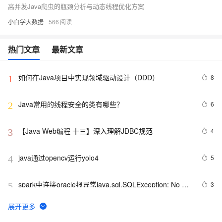
高并发Java爬虫的瓶颈分析与动态线程优化方案
小白学大数据
566
热门文章
最新文章
如何在Java项目中实现领域驱动设计（DDD）
8
1
Java常用的线程安全的类有哪些？
6
2
【Java Web编程 十三】深入理解JDBC规范
4
3
java通过opencv运行yolo4
5
4
spark中连接oracle报异常java.sql.SQLException: No 
3
5
suitable driver
二叉树 - 建立与遍历使用Java
4
6