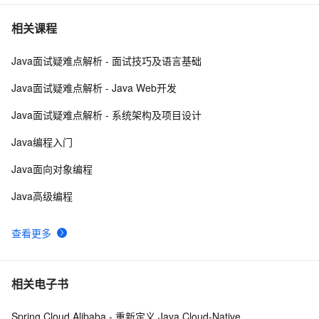
Java 图书管理系统详解
4
7
相关课程
Java面试疑难点解析 - 面试技巧及语言基础
Kubernetes官方java客户端之七：patch操作
9
8
Java面试疑难点解析 - Java Web开发
Java 注解 阐释 hibernate ORM
593
9
Java面试疑难点解析 - 系统架构及项目设计
java 中的多线程   内部类实现 数据共享 和 Runnable
523
10
Java编程入门
实现数据共享
Java面向对象编程
Java高级编程
查看更多
相关电子书
Spring Cloud Alibaba - 重新定义 Java Cloud-Native