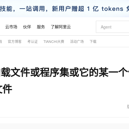
云市场
伙伴
服务
了解阿里云
践
官方博客
考认证
TIANCHI大赛
活动广场
下载
AI 特惠
数据与 API
成为产品伙伴
企业增值服务
最佳实践
价格计算器
AI 场景体
基础软件
产品伙伴合
阿里云认证
市场活动
配置报价
大模型
自助选配和估算价格
新方式
睿译宝，AI翻译排版一步到位
智启 AI 普惠权益
产品生态集成认证中心
企业支持计划
云上春晚
域名与网站
千问官方 MaaS 平台，为开发者和 Agent 而生，新用户赠送 1 亿 + tokens 额度
AI Coding
阿里云Maa
2026 阿里云
云服务器 E
为企业打
数据集
Windows
大模型认证
模型
NEW
能加载文件或程序集或它的某一个
交付可用成果
值低价云产品抢先购
上传文档即自动完成翻译和格式还原
至高享 1亿+免费 tokens，加速 Al 应用落地
提供智能易用的域名与建站服务
智能编程，一键
安全可靠、
产品生态伙伴
专家技术服务
云上奥运之旅
弹性计算合作
阿里云中企出
手机三要素
宝塔 Linux
全部认证
价格优势
有专属领域专家
GLM-5.2：长任务时代开源旗舰模型
阿里云 OPC 创新助力计划
千问大模型
即刻拥有 DeepS
AI 电商营销
对象存储 O
大模型
产品生态伙伴工作台
企业增值服务台
云栖战略参考
云存储合作计
云栖大会
身份实名认证
CentOS
训练营
文件
推动算力普惠，释放技术红利
最高返9万
多领域专家智能体,一键组建 AI 虚拟交付团队
快速构建应用程序和网站，即刻迈出上云第一步
至高百万元 Token 补贴，加速一人公司成长
多元化、高性能、安全可靠的大模型服务
真正可用的 1M 上下文,一次完成代码全链路开发
轻松解锁专属 Dee
从图文生成到
云上的中国
数据库合作计
活动全景
短信
Docker
图片和
站式影视创作平台
Hermes Agent，打造自进化智能体
Token Plan 模型订阅计划
数字证书管理服务（原SSL证书）
5 分钟轻松部署
AI 广告创作
无影云电脑
企业成长
NEW
信息公告
看见新力量
云网络合作计
OCR 文字识别
JAVA
证享300元代金券
可视化编排打通从文字构思到成片全链路闭环
全托管，含MySQL、PostgreSQL、SQL Server、MariaDB多引擎
自主进化，持久记忆，越用越聪明
Qwen3.8-Max 首发尝鲜，限时加量 10 倍，夜间低至2折
实现全站HTTPS，呈现可信的WEB访问
图文、视频一
随时随地安
魔搭 Mode
Kimi-K3
HappyHors
NEW
loud
服务实践
官网公告
金融模力时刻
Salesforce O
版
发票查验
全能环境
Claude Code + GStack 打造工程团队
千问办公，限时限量积分加倍
Qoder
低代码高效构
AI 建站
短信服务
型
NEW
作计划
Kimi 最新旗舰模型，长程编程与推理利器
让文字生成流
计划
创新中心
魔搭 ModelSc
健康状态
理服务
让AI从“聊天伙伴”进化为能干活的“数字员工”
安装技能 GStack，拥有专属 AI 工程团队
你的AI工作搭子，覆盖日常办公高频场景
面向真实软件的智能体编程平台
0 代码专业建
客户案例
天气预报查询
操作系统
态合作计划