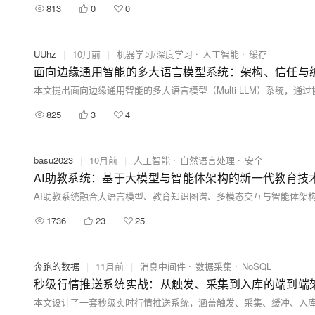
813
0
0
UUhz
|
10月前
|
机器学习/深度学习
人工智能
缓存
面向边缘通用智能的多大语言模型系统：架构、信任与
825
3
4
basu2023
|
10月前
|
人工智能
自然语言处理
安全
AI助教系统：基于大模型与智能体架构的新一代教育技
1736
23
25
奔跑的数据
|
11月前
|
消息中间件
数据采集
NoSQL
秒级行情推送系统实战：从触发、采集到入库的端到端