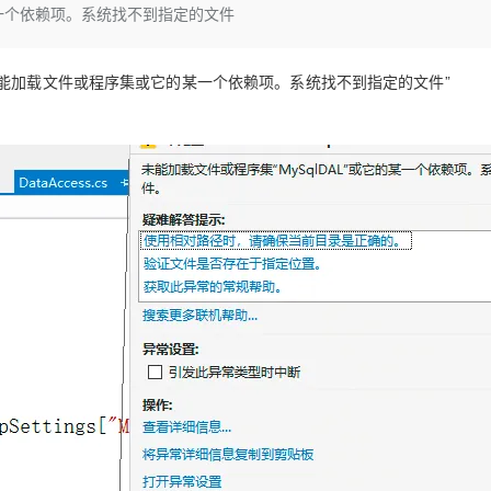
Deepseek-v4-pro
HappyHors
某一个依赖项。系统找不到指定的文件
同享
万小智 AI 建站低至 15元/月
Qoder CN
AI 短剧/漫剧
云原生数据库 
快递物流查询
WordPress
成为服务伙
高校合作
点，立即开启云上创新
覆盖公网/内网、递归/权威、移动APP等全场景解析服务
送.CN域名，送备案服务码
基于千问大模型等，支持代码智能生成、研发智能问答
AI助力短剧
态智能体模型
旗舰 MoE 大模型，百万上下文与顶尖推理能力
图生视频，流
Ubuntu
服务生态伙伴
云工开物
企业应用
能加载文件或程序集或它的某一个依赖项。系统找不到指定的文件”
Works
Night Plan 支持 Qwen 3.8-Max
云原生大数据计算服务 MaxCompute
AI 办公
容器服务 Kub
NEW
GLM-5.2
Wan2.7-T
Red Hat
30+ 款产品免费体验
Data Agent 驱动的一站式 Data+AI 开发治理平台
夜间 5 折，Qwen/Meoo/TokenPlan 客户专享
面向分析的企业级SaaS模式云数据仓库
AI智能应用
提供一站式管
科研合作
视觉 Coding、空间感知、多模态思考等全面升级
1M上下文，专为长程任务能力而生
ERP
堂（旗舰版）
SUSE
智能客服
CRM
防护产品
2个月
自动承接线索
建站小程序
OA 办公系统
AI 应用构建
大模型原生
力提升
财税管理
模板建站
Qoder
大模型服务平台百炼-应用模版
HOT
NEW
面向真实软件
个人版上线、团队版降价；千问3.8-Max首发发尝鲜
丰富多元化的应用模版和解决方案
400电话
定制建站
万有无界
大模型服务平台百炼-智能体
方案
广告营销
模板小程序
的模型效果
灵活可视化地构建企业级 Agent
定制小程序
秒悟
人工智能平台 PAI
APP 开发
云端极速 AI 
新一代 AI 视频生成模型，深度适配广告营销等场景
AI Native 的算法工程平台，一站式完成建模、训练、推理服务部署
建站系统