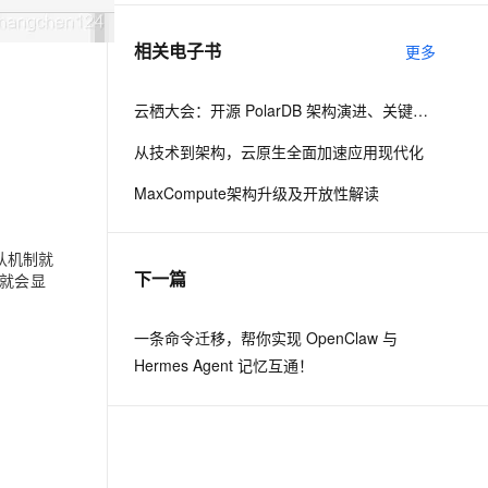
相关电子书
更多
息提取
与 AI 智能体进行实时音视频通话
从文本、图片、视频中提取结构化的属性信息
构建支持视频理解的 AI 音视频实时通话应用
云栖大会：开源 PolarDB 架构演进、关键技术与社区建设
t.diy 一步搞定创意建站
构建大模型应用的安全防护体系
从技术到架构，云原生全面加速应用现代化
通过自然语言交互简化开发流程,全栈开发支持
通过阿里云安全产品对 AI 应用进行安全防护
MaxCompute架构升级及开放性解读
认机制就
下一篇
候就会显
一条命令迁移，帮你实现 OpenClaw 与
Hermes Agent 记忆互通！