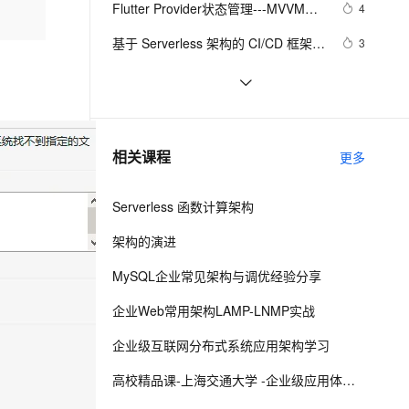
安全
Flutter Provider状态管理---MVVM架
我要投诉
e-1.1-I2V
Cosyvoice-V3-Flash
4
PolarDB
上云场景组合购
Milvus 弹性伸缩功能新增节
伴
构实战
漫剧创作，剧本、分镜、视频高效生成
100%兼容MySQL、PostgreSQL，兼容Oracle，支持集中和分布式
覆盖90%+业务场景，专享组合折扣价
点支持范围
畅自然，细节丰富
高表现力语音合成大模型，语音克隆听感自然
VPN
基于 Serverless 架构的 CI/CD 框架：
3
Serverless-cd
ernetes 版 ACK
云聚AI 严选权益
AI 原生数据库服务发布
SSL 证书
交易所开发核心架构拆解与流程图
12
2V
Fun-ASR
，一键激活高效办公新体验
理容器应用的 K8s 服务
精选AI产品，从模型到应用全链提效
Agent 数据网关
文戏情感细腻自然，动作戏激烈拳拳到肉，实现更强表演能力
支持中英文自由切换，具备更强的噪声鲁棒性
堡垒机
深入Linux内核架构：操作系统的核
15
AI 用量加速计划
云原生数据库 PolarDB
心奥秘
防火墙
、识别商机，让客服更高效、服务更出色。
Redis哨兵集群工作原理及架构部署
新老同享，达量后返
Agentic Database 发布
12
相关课程
更多
（八）
主机安全
应用
Serverless 函数计算架构
千问办公
NEW
AI 应用及服务市场
的智能体编程平台
一站式AI生产力平台
架构的演进
AI 应用
伶鹊
MySQL企业常见架构与调优经验分享
企业级人与Agent协作平台，接入和调度多个数字员工
智能客服平台，对话机器人、对话分析、智能外呼
大模型
企业Web常用架构LAMP-LNMP实战
大模型服务平台百炼 - 全妙
自然语言处理
企业级互联网分布式系统应用架构学习
应用创作平台
多模态内容创作工具，已接入 DeepSeek
数据标注
高校精品课-上海交通大学 -企业级应用体系架构
机器学习