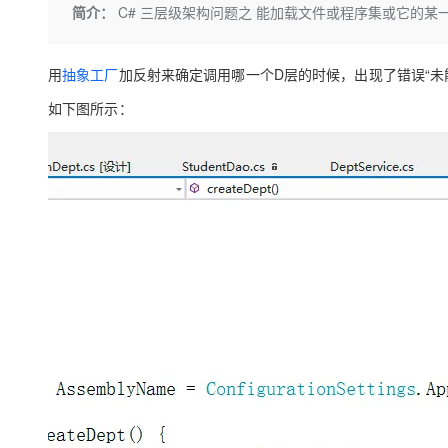
存储
天池大赛
Qwen3.7-Plus
简介：
C# 三层级架构问题之 能加载文件或程序集或它的
云解析DNS
解决方案免费试用 新老
电子合同
最高领取价值200元试用
能看、能想、能动手的多模
安全
网络与CDN
AI 算法大赛
畅捷通
用
抽象工厂
加反射来确定调用哪一个D层的时候，出现了错误“未
大数据开发治理平台 Data
AI 产品 免费试用
网络
安全
云开发大赛
Qwen3-VL-Plus
Tableau 订阅
1亿+ 大模型 tokens 和 
如下图所示：
可观测
入门学习赛
中间件
AI空中课堂在线直播课
云防火墙
140+云产品 免费试用
上云与迁云
云原生的云上边界网络安全
产品新客免费试用，最长1
数据库
生态解决方案
大模型服务
企业出海
大模型ACA认证体验
大数据计算
助力企业全员 AI 认知与能
行业生态解决方案
千问AI平台-Token Plan
政企业务
媒体服务
开发者生态解决方案
企业服务与云通信
千问AI平台-模型体验
AI 开发和 AI 应用解决
在线体验全尺寸、多种模态
域名与网站
Happy 系列大模型
终端用户计算
Serverless
开发工具