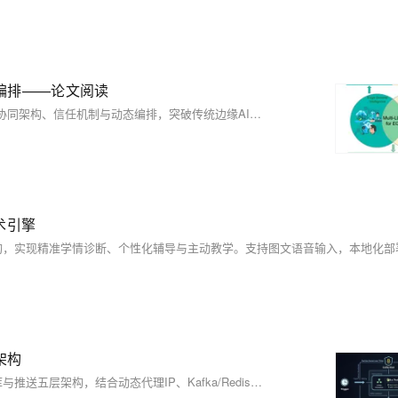
编排——论文阅读
本文提出面向边缘通用智能的多大语言模型（Multi-LLM）系统，通过协同架构、信任机制与动态编排，突破传统边缘AI的局限。融合合作、竞争与集成三种范式，结合模型压缩、分布式推理与上下文优化技术，实现高效、可靠、低延迟的边缘智能，推动复杂场景下的泛化与自主决策能力。
术引擎
架构
本文设计了一套秒级实时行情推送系统，涵盖触发、采集、缓冲、入库与推送五层架构，结合动态代理IP、Kafka/Redis缓冲及WebSocket推送，实现金融数据低延迟、高并发处理，适用于股票、数字货币等实时行情场景。