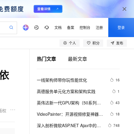
文档
备案
控制台
注册
登录
个人
积分
发布
验
作计划
器
AI 活动
专业服务
服务伙伴合作计划
开发者社区
加入我们
产品动态
服务平台百炼
阿里云 OPC 创新助力计划
热门文章
最新文章
一站式生成采购清单，支持单品或批量购买
S产品伙伴计划（繁花）
峰会
CS
造的大模型服务与应用开发平台
Qwen Audio：打造专属 AI 语音助手
一句话生成原生可编辑精美 PPT 文稿
AI 生产力先锋
Al MaaS 服务伙伴赋能合作
域名
博文
Careers
NEW
至高可申请百万元
Qwen3.8-Max 模型上线
依
开启高性价比 AI 编程新体验
弹性可伸缩的云计算服务
Qwen-Audio-3.0-Realtime 端到端实时语音角色扮演
输入一句话想法, 轻松生成专业的 PPT
先锋实践拓展 AI 生产力的边界
Token 补贴，五大权
计划
海大会
伙伴信用分合作计划
商标
问答
社会招聘
一线架构师带你玩性能优化
16
益加速 OPC 成功
eek-V4-Pro
SS
一键部署幻兽帕鲁游戏服务器
飞天发布时刻
HOT
Open Search 向量检索版支
划
备案
电子书
校园招聘
pSeek-V4-Pro
视频创作，一键激活电商全链路生产力
稳定、安全、高性价比、高性能的云存储服务
一键购买专属联机服务器，轻松开启游戏
所见，即是所愿
持视频检索 Pipeline 功能
更多支持
高德服务单元化方案和架构实践
1
划
公司注册
镜像站
视频生成
语音识别与合成
专属 QwenPaw
漫剧工坊：一站式动画创作平台
AI 实训营
HOT
应用身份服务 (IDaaS)
英伟达新一代GPU架构（50系列显
43
合作伙伴培训与认证
划
上云迁移
站生成，高效打造优质广告素材
全接入的云上超级电脑
从聊天伙伴进化为能主动干活的本地数字员工
快速生产连贯的高质量长漫剧
从基础到进阶，Agent 创客手把手教你
OpenClaw 管理能力上线
卡）PyTorch兼容性解决方案
版权
lScope
我要反馈
e-1.1-T2V
Qwen3-TTS-Flash
VideoPainter：开源视频修复神器！
18
查询合作伙伴
n Alibaba Cloud ISV 合作
代维服务
建企业门户网站
10 分钟搭建微信、支付宝小程序
MaxCompute MaxFrame 提
双分支架构一键修复，对象身份永久
畅细腻的高质量视频
离线语音合成大模型，多语言方言自适应，低延迟高稳定
创新加速
深入剖析微软ASP.NET Ajax中的数
ope
登录合作伙伴管理后台
748
我要建议
站，无忧落地极速上线
以可视化方式快速构建移动和 PC 门户网站
国内短信简单易用，安全可靠，秒级触达，全球覆盖200+国家和地区。
高效部署网站，快速应用到小程序
供自动弹性内存功能
在线
据绑定架构上篇之二