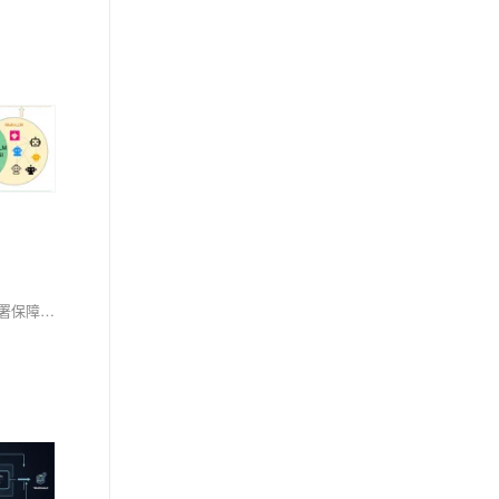
AI助教系统融合大语言模型、教育知识图谱、多模态交互与智能体架构，实现精准学情诊断、个性化辅导与主动教学。支持图文语音输入，本地化部署保障隐私，重构“教、学、评、辅”全链路，推动因材施教落地，助力教育数字化转型。（238字）