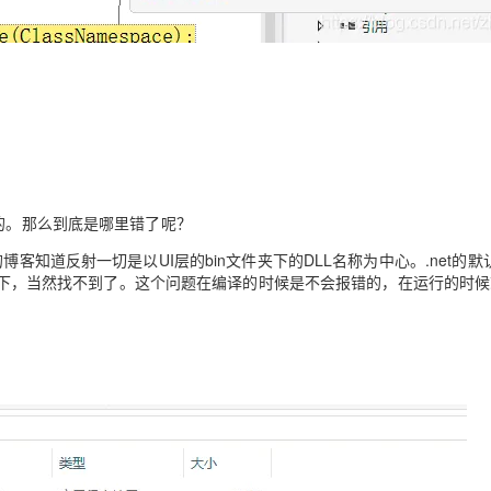
AI 应用
10分钟微调：让0.6B模型媲美235B模
多模态数据信
型
依托云原生高可用架构,实现Dify私有化部署
用1%尺寸在特定领域达到大模型90%以上效果
一个 AI 助手
超强辅助，Bol
即刻拥有 DeepSeek-R1 满血版
在企业官网、通讯软件中为客户提供 AI 客服
多种方案随心选，轻松解锁专属 DeepSeek
在的。那么到底是哪里错了呢？
客知道反射一切是以UI层的bin文件夹下的DLL名称为中心。.net的默
n目录下，当然找不到了。这个问题在编译的时候是不会报错的，在运行的时