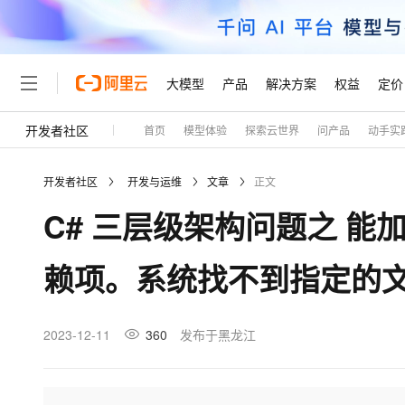
大模型
产品
解决方案
权益
定价
开发者社区
首页
模型体验
探索云世界
问产品
动手实
大模型
产品
解决方案
权益
定价
云市场
伙伴
服务
了解阿里云
精选产品
精选解决方案
普惠上云
产品定价
精选商城
成为销售伙伴
售前咨询
为什么选择阿里云
千问AI平台
开发者社区
开发与运维
文章
正文
了解云产品的定价详情
大模型服务平台百炼
千问办公，解锁你的工作
普惠上云 官方力荐
分销伙伴
在线服务
网站建设
什么是云计算
大
C# 三层级架构问题之 
大模型服务与应用平台
企业级Agent产品，直接
云服务器38元/年起，超
咨询伙伴
多端小程序
技术领先
云上成本管理
售后服务
轻量应用服务器
Agency Agents：拥
官方推荐返现计划
大模型
精选产品
精选解决方案
Salesforce 国际版订阅
稳定可靠
赖项。系统找不到指定的
管理和优化成本
推荐新用户得奖励，单订单
销售伙伴合作计划
自助服务
友盟天域
安全合规
人工智能与机器学习
AI
文本生成
云数据库 RDS
HappyHorse 打造一
云工开物
无影生态合作计划
在线服务
观测云
分析师报告
高校专属算力普惠，学生认
计算
互联网应用开发
2023-12-11
360
发布于黑龙江
Qwen3.8-Max
HOT
Salesforce On Alibaba C
工单服务
Tuya 物联网平台阿里云
研究报告与白皮书
人工智能平台 PAI
快速拥有专属 OpenClaw
大模
Consulting Partner 合
大数据
容器
智能体时代全能旗舰模型
免费试用
短信专区
一站式AI开发、训练和推
蓝凌 OA
AI 大模型销售与服务生
现代化应用