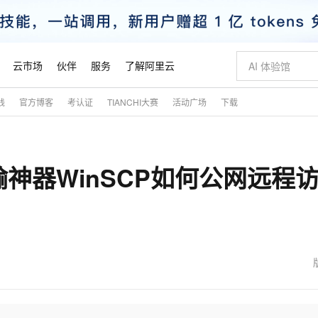
云市场
伙伴
服务
了解阿里云
践
官方博客
考认证
TIANCHI大赛
活动广场
下载
AI 特惠
数据与 API
成为产品伙伴
企业增值服务
最佳实践
价格计算器
AI 场景体
基础软件
产品伙伴合
阿里云认证
市场活动
配置报价
大模型
自助选配和估算价格
新方式
睿译宝，AI翻译排版一步到位
智启 AI 普惠权益
产品生态集成认证中心
企业支持计划
云上春晚
域名与网站
千问官方 MaaS 平台，为开发者和 Agent 而生，新用户赠送 1 亿 + tokens 额度
Qwen Aud
AI Coding
阿里云Maa
2026 阿里云
云服务器 E
为企业打
数据集
Windows
大模型认证
模型
NEW
NEW
神器WinSCP如何公网远程
交付可用成果
值低价云产品抢先购
上传文档即自动完成翻译和格式还原
至高享 1亿+免费 tokens，加速 Al 应用落地
提供智能易用的域名与建站服务
智能编程，一键
安全可靠、
产品生态伙伴
专家技术服务
云上奥运之旅
弹性计算合作
阿里云中企出
手机三要素
宝塔 Linux
全部认证
价格优势
有专属领域专家
GLM-5.2：长任务时代开源旗舰模型
阿里云 OPC 创新助力计划
千问大模型
即刻拥有 DeepS
AI 电商营销
对象存储 O
大模型
产品生态伙伴工作台
企业增值服务台
云栖战略参考
云存储合作计
云栖大会
身份实名认证
CentOS
训练营
推动算力普惠，释放技术红利
最高返9万
多领域专家智能体,一键组建 AI 虚拟交付团队
快速构建应用程序和网站，即刻迈出上云第一步
至高百万元 Token 补贴，加速一人公司成长
多元化、高性能、安全可靠的大模型服务
真正可用的 1M 上下文,一次完成代码全链路开发
轻松解锁专属 Dee
从图文生成到
云上的中国
数据库合作计
活动全景
短信
Docker
图片和
站式影视创作平台
Hermes Agent，打造自进化智能体
Token Plan 模型订阅计划
数字证书管理服务（原SSL证书）
5 分钟轻松部署
AI 广告创作
无影云电脑
企业成长
NEW
信息公告
看见新力量
云网络合作计
OCR 文字识别
JAVA
证享300元代金券
可视化编排打通从文字构思到成片全链路闭环
全托管，含MySQL、PostgreSQL、SQL Server、MariaDB多引擎
自主进化，持久记忆，越用越聪明
Qwen3.8-Max 首发尝鲜，限时加量 10 倍，夜间低至2折
实现全站HTTPS，呈现可信的WEB访问
图文、视频一
随时随地安
魔搭 Mode
Kimi-K3
HappyHors
NEW
loud
服务实践
官网公告
金融模力时刻
Salesforce O
版
发票查验
全能环境
Claude Code + GStack 打造工程团队
千问办公，限时限量积分加倍
Qoder
低代码高效构
AI 建站
短信服务
型
NEW
作计划
Kimi 最新旗舰模型，长程编程与推理利器
让文字生成流
计划
创新中心
魔搭 ModelSc
健康状态
理服务
让AI从“聊天伙伴”进化为能干活的“数字员工”
安装技能 GStack，拥有专属 AI 工程团队
你的AI工作搭子，覆盖日常办公高频场景
面向真实软件的智能体编程平台
0 代码专业建
客户案例
天气预报查询
操作系统
态合作计划