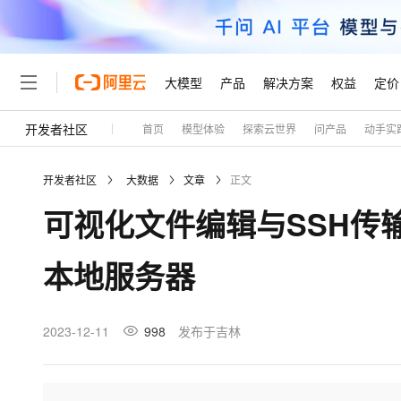
大模型
产品
解决方案
权益
定价
开发者社区
首页
模型体验
探索云世界
问产品
动手实
大模型
产品
解决方案
权益
定价
云市场
伙伴
服务
了解阿里云
精选产品
精选解决方案
普惠上云
产品定价
精选商城
成为销售伙伴
售前咨询
为什么选择阿里云
千问AI平台
开发者社区
大数据
文章
正文
了解云产品的定价详情
大模型服务平台百炼
千问办公，解锁你的工作
普惠上云 官方力荐
分销伙伴
在线服务
网站建设
什么是云计算
大
可视化文件编辑与SSH传输
大模型服务与应用平台
企业级Agent产品，直接
云服务器38元/年起，超
咨询伙伴
多端小程序
技术领先
云上成本管理
售后服务
轻量应用服务器
Agency Agents：拥
官方推荐返现计划
大模型
精选产品
精选解决方案
Salesforce 国际版订阅
稳定可靠
本地服务器
管理和优化成本
推荐新用户得奖励，单订单
销售伙伴合作计划
自助服务
友盟天域
安全合规
人工智能与机器学习
AI
文本生成
云数据库 RDS
HappyHorse 打造一
云工开物
无影生态合作计划
在线服务
观测云
分析师报告
高校专属算力普惠，学生认
计算
互联网应用开发
2023-12-11
998
发布于吉林
Qwen3.8-Max
HOT
Salesforce On Alibaba C
工单服务
Tuya 物联网平台阿里云
研究报告与白皮书
人工智能平台 PAI
快速拥有专属 OpenClaw
大模
Consulting Partner 合
大数据
容器
智能体时代全能旗舰模型
免费试用
短信专区
一站式AI开发、训练和推
蓝凌 OA
AI 大模型销售与服务生
现代化应用