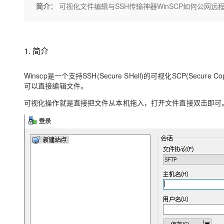
存储
天池大赛
Qwen3.7-Plus
简介：
可视化文件编辑与SSH传输神器WinSCP如何公网远
云解析DNS
解决方案免费试用 新老
电子合同
最高领取价值200元试用
能看、能想、能动手的多模
安全
网络与CDN
AI 算法大赛
畅捷通
大数据开发治理平台 Data
AI 产品 免费试用
网络
安全
云开发大赛
Qwen3-VL-Plus
Tableau 订阅
1亿+ 大模型 tokens 和 
1. 简介
可观测
入门学习赛
中间件
AI空中课堂在线直播课
云防火墙
140+云产品 免费试用
Winscp是一个支持SSH(Secure SHell)的可视化SCP(
上云与迁云
云原生的云上边界网络安全
产品新客免费试用，最长1
数据库
可以直接编辑文件。
生态解决方案
大模型服务
企业出海
大模型ACA认证体验
可视化操作就是直接把文件从本机拖入，打开文件直接双击即可
大数据计算
助力企业全员 AI 认知与能
行业生态解决方案
千问AI平台-Token Plan
政企业务
媒体服务
开发者生态解决方案
企业服务与云通信
千问AI平台-模型体验
AI 开发和 AI 应用解决
在线体验全尺寸、多种模态
域名与网站
Happy 系列大模型
终端用户计算
Serverless
开发工具