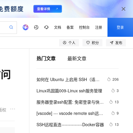
文档
备案
控制台
注册
登录
个人
积分
发布
验
作计划
器
AI 活动
专业服务
服务伙伴合作计划
开发者社区
加入我们
产品动态
服务平台百炼
阿里云 OPC 创新助力计划
热门文章
最新文章
一站式生成采购清单，支持单品或批量购买
io：打造专属 AI 语音助手
S产品伙伴计划（繁花）
峰会
CS
造的大模型服务与应用开发平台
一句话生成原生可编辑精美 PPT 文稿
AI 生产力先锋
Al MaaS 服务伙伴赋能合作
域名
博文
Careers
至高可申请百万元
Qwen3.8-Max 模型上线
访问
开启高性价比 AI 编程新体验
弹性可伸缩的云计算服务
Qwen-Audio-3.0-Realtime 端到端实时语音角色扮演
输入一句话想法, 轻松生成专业的 PPT
先锋实践拓展 AI 生产力的边界
Token 补贴，五大权
计划
海大会
伙伴信用分合作计划
商标
问答
社会招聘
如何在 Ubuntu 上启用 SSH（适用
206
益加速 OPC 成功
eek-V4-Pro
SS
一键部署幻兽帕鲁游戏服务器
飞天发布时刻
HOT
Open Search 向量检索版支
划
备案
电子书
校园招聘
于 20.04、22.04）？
pSeek-V4-Pro
视频创作，一键激活电商全链路生产力
稳定、安全、高性价比、高性能的云存储服务
一键购买专属联机服务器，轻松开启游戏
所见，即是所愿
持视频检索 Pipeline 功能
更多支持
Linux巩固篇009-Linux ssh服务管理
3
划
公司注册
镜像站
视频生成
语音识别与合成
专属 QwenPaw
漫剧工坊：一站式动画创作平台
AI 实训营
HOT
应用身份服务 (IDaaS)
服务器登录ssh配置: 免密登录与快速
13
合作伙伴培训与认证
划
上云迁移
站生成，高效打造优质广告素材
全接入的云上超级电脑
从聊天伙伴进化为能主动干活的本地数字员工
快速生产连贯的高质量长漫剧
从基础到进阶，Agent 创客手把手教你
OpenClaw 管理能力上线
登录
版权
lScope
我要反馈
e-1.1-T2V
Qwen3-TTS-Flash
[vscode] --- vscode remote ssh远程
9
查询合作伙伴
n Alibaba Cloud ISV 合作
代维服务
建企业门户网站
10 分钟搭建微信、支付宝小程序
MaxCompute MaxFrame 提
登陆设置
畅细腻的高质量视频
离线语音合成大模型，多语言方言自适应，低延迟高稳定
创新加速
SSH远程直连--------------Docker容器
ope
登录合作伙伴管理后台
13
我要建议
站，无忧落地极速上线
以可视化方式快速构建移动和 PC 门户网站
国内短信简单易用，安全可靠，秒级触达，全球覆盖200+国家和地区。
高效部署网站，快速应用到小程序
供自动弹性内存功能