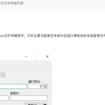
Deepseek-v4-pro
HappyHors
程访问本地服务器
同享
万小智 AI 建站低至 15元/月
Qoder CN
AI 短剧/漫剧
云原生数据库 
快递物流查询
WordPress
成为服务伙
高校合作
点，立即开启云上创新
覆盖公网/内网、递归/权威、移动APP等全场景解析服务
送.CN域名，送备案服务码
基于千问大模型等，支持代码智能生成、研发智能问答
AI助力短剧
态智能体模型
旗舰 MoE 大模型，百万上下文与顶尖推理能力
图生视频，流
Ubuntu
服务生态伙伴
云工开物
企业应用
Works
Night Plan 支持 Qwen 3.8-Max
云原生大数据计算服务 MaxCompute
AI 办公
容器服务 Kub
NEW
GLM-5.2
Wan2.7-T
Red Hat
30+ 款产品免费体验
Data Agent 驱动的一站式 Data+AI 开发治理平台
夜间 5 折，Qwen/Meoo/TokenPlan 客户专享
面向分析的企业级SaaS模式云数据仓库
AI智能应用
提供一站式管
科研合作
视觉 Coding、空间感知、多模态思考等全面升级
1M上下文，专为长程任务能力而生
ERP
堂（旗舰版）
SUSE
智能客服
Secure Copy)文件传输软件，它的主要功能是在本地与远程计算机间安全地复制
CRM
防护产品
2个月
自动承接线索
建站小程序
OA 办公系统
AI 应用构建
大模型原生
。
力提升
财税管理
模板建站
Qoder
大模型服务平台百炼-应用模版
HOT
NEW
面向真实软件
个人版上线、团队版降价；千问3.8-Max首发发尝鲜
丰富多元化的应用模版和解决方案
400电话
定制建站
万有无界
大模型服务平台百炼-智能体
方案
广告营销
模板小程序
的模型效果
灵活可视化地构建企业级 Agent
定制小程序
秒悟
人工智能平台 PAI
APP 开发
云端极速 AI 
新一代 AI 视频生成模型，深度适配广告营销等场景
AI Native 的算法工程平台，一站式完成建模、训练、推理服务部署
建站系统