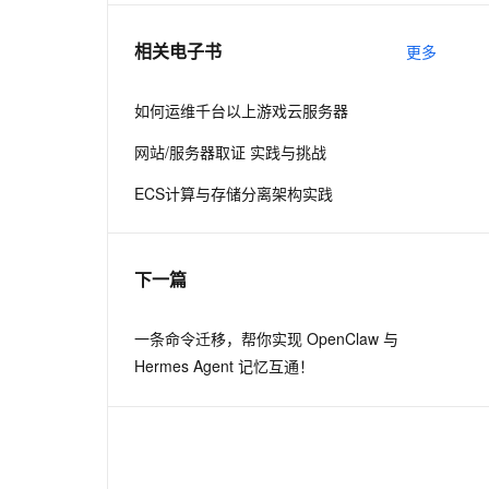
相关电子书
更多
息提取
与 AI 智能体进行实时音视频通话
从文本、图片、视频中提取结构化的属性信息
构建支持视频理解的 AI 音视频实时通话应用
如何运维千台以上游戏云服务器
t.diy 一步搞定创意建站
构建大模型应用的安全防护体系
网站/服务器取证 实践与挑战
通过自然语言交互简化开发流程,全栈开发支持
通过阿里云安全产品对 AI 应用进行安全防护
ECS计算与存储分离架构实践
下一篇
一条命令迁移，帮你实现 OpenClaw 与
Hermes Agent 记忆互通！