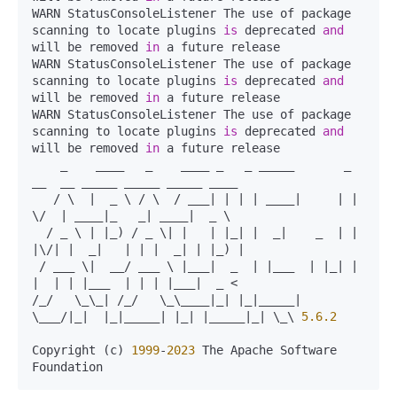
WARN StatusConsoleListener The use of package 
scanning to locate plugins 
is
 deprecated 
and
will be removed 
in
 a future release

WARN StatusConsoleListener The use of package 
scanning to locate plugins 
is
 deprecated 
and
will be removed 
in
 a future release

WARN StatusConsoleListener The use of package 
scanning to locate plugins 
is
 deprecated 
and
will be removed 
in
 a future release

    _    ____   _    ____ _   _ _____       _ 
__  __ _____ _____ _____ ____

   / \  |  _ \ / \  / ___| | | | ____|     | |  
\/  | ____|_   _| ____|  _ \

  / _ \ | |_) / _ \| |   | |_| |  _|    _  | | 
|\/| |  _|   | | |  _| | |_) |

 / ___ \|  __/ ___ \ |___|  _  | |___  | |_| | 
|  | | |___  | | | |___|  _ <

/_/   \_\_| /_/   \_\____|_| |_|_____|  
\___/|_|  |_|_____| |_| |_____|_| \_\ 
5.6
.2
Copyright (c) 
1999
-
2023
 The Apache Software 