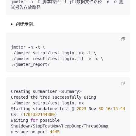
jmeter -n -t 脚本路径 -l jtl数据文件路径 -e -o 测
创建示例：
jmeter -n -t \

./jmeter_scirpt/test_login.jmx -l \

./jmeter_result/test_login.jtl -e -o \

Creating summariser <summary>

Created the tree successfully using 
./jmeter_scirpt/test_login.jmx

Starting standalone test @ 
2023
 Nov 
30
16
:
15
:
44
CST (
1701332144880
)

Waiting 
for
 possible 
Shutdown/StopTestNow/HeapDump/ThreadDump 
message on port 
4445