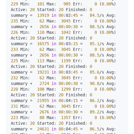
229
 Min:   
101
 Max:   
985
 Err:     
0
 (
0.00
%) 
Active: 
20
 Started: 
20
 Finished: 
0
summary =  
13919
in
00
:02:
45
 =   
84.5
/s Avg:   
235
 Min:    
62
 Max:  
3045
 Err:     
0
 (
0.00
%)

summary +   
2656
in
00
:
00
:
30
 =   
88.5
/s Avg:   
226
 Min:   
110
 Max:  
1042
 Err:     
0
 (
0.00
%) 
Active: 
20
 Started: 
20
 Finished: 
0
summary =  
16575
in
00
:03:
15
 =   
85.1
/s Avg:   
233
 Min:    
62
 Max:  
3045
 Err:     
0
 (
0.00
%)

summary +   
2656
in
00
:
00
:
30
 =   
88.5
/s Avg:   
225
 Min:   
113
 Max:  
1199
 Err:     
0
 (
0.00
%) 
Active: 
20
 Started: 
20
 Finished: 
0
summary =  
19231
in
00
:03:
45
 =   
85.6
/s Avg:   
232
 Min:    
62
 Max:  
3045
 Err:     
0
 (
0.00
%)

summary +   
2724
in
00
:
00
:
30
 =   
90.8
/s Avg:   
220
 Min:   
108
 Max:  
1299
 Err:     
0
 (
0.00
%) 
Active: 
20
 Started: 
20
 Finished: 
0
summary =  
21955
in
00
:04:
15
 =   
86.2
/s Avg:   
231
 Min:    
62
 Max:  
3045
 Err:     
0
 (
0.00
%)

summary +   
2676
in
00
:
00
:
30
 =   
89.2
/s Avg:   
223
 Min:    
88
 Max:  
1357
 Err:     
0
 (
0.00
%) 
Active: 
20
 Started: 
20
 Finished: 
0
summary =  
24631
in
00
:04:
45
 =   
86.5
/s Avg:   