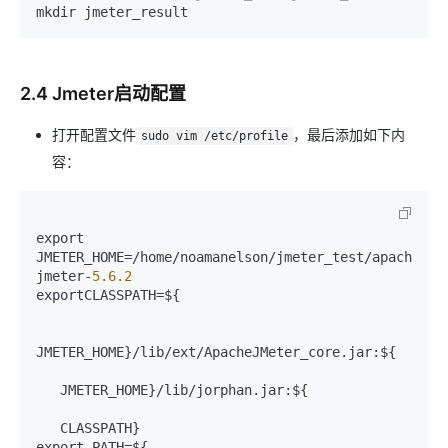
2.4 Jmeter启动配置
打开配置文件
，最后添加如下内
sudo vim /etc/profile
容：
export 
JMETER_HOME=/home/noamanelson/jmeter_test/apache-
jmeter-
5.6
.2
exportCLASSPATH=${

JMETER_HOME}/lib/ext/ApacheJMeter_core.jar:${

   JMETER_HOME}/lib/jorphan.jar:${

   CLASSPATH}

export PATH=${
