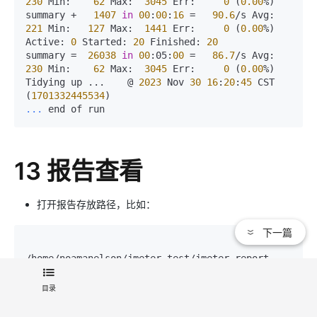
230
 Min:    
62
 Max:  
3045
 Err:     
0
 (
0.00
%)

summary +   
1407
in
00
:
00
:
16
 =   
90.6
/s Avg:   
221
 Min:   
127
 Max:  
1441
 Err:     
0
 (
0.00
%) 
Active: 
0
 Started: 
20
 Finished: 
20
summary =  
26038
in
00
:05:
00
 =   
86.7
/s Avg:   
230
 Min:    
62
 Max:  
3045
 Err:     
0
 (
0.00
%)

Tidying up ...    @ 
2023
 Nov 
30
16
:
20
:
45
 CST 
(
1701332445534
... 
13 报告查看
打开报告存放路径，比如：
下一篇
目录