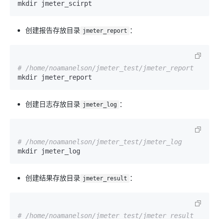
创建报告存放目录
：
jmeter_report
# /home/noamanelson/jmeter_test/jmeter_report
创建日志存放目录
：
jmeter_log
# /home/noamanelson/jmeter_test/jmeter_log
创建结果存放目录
：
jmeter_result
# /home/noamanelson/jmeter_test/jmeter_result