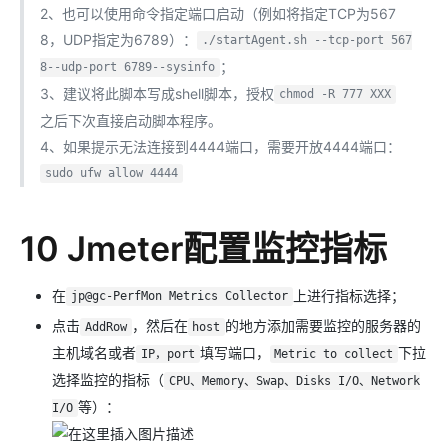
2、也可以使用命令指定端口启动（例如将指定TCP为567
8，UDP指定为6789）：
./startAgent.sh --tcp-port 567
；
8--udp-port 6789--sysinfo
3、建议将此脚本写成shell脚本，授权
chmod -R 777 XXX
之后下次直接启动脚本程序。
4、如果提示无法连接到4444端口，需要开放4444端口：
sudo ufw allow 4444
10 Jmeter配置监控指标
在
上进行指标选择；
jp@gc-PerfMon Metrics Collector
点击
，然后在
的地方添加需要监控的服务器的
AddRow
host
主机域名或者
填写端口，
下拉
IP，port
Metric to collect
选择监控的指标（
CPU、Memory、Swap、Disks I/O、Network
等）：
I/O