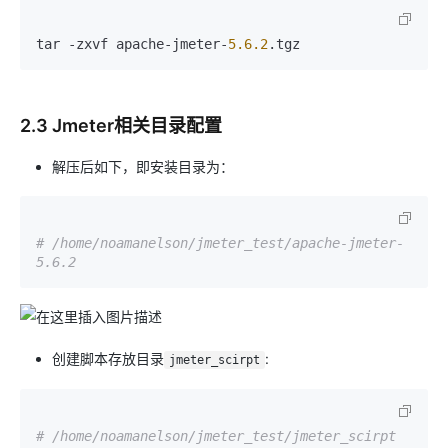
tar -zxvf apache-jmeter-
5.6
.2
2.3 Jmeter相关目录配置
解压后如下，即安装目录为：
# /home/noamanelson/jmeter_test/apache-jmeter-
5.6.2
创建脚本存放目录
:
jmeter_scirpt
# /home/noamanelson/jmeter_test/jmeter_scirpt