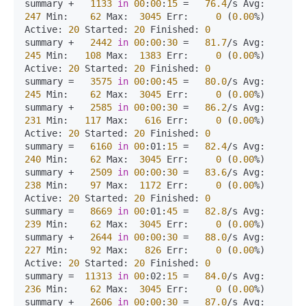
summary +   
1133
in
00
:
00
:
15
 =   
76.4
/s Avg:   
247
 Min:    
62
 Max:  
3045
 Err:     
0
 (
0.00
%) 
Active: 
20
 Started: 
20
 Finished: 
0
summary +   
2442
in
00
:
00
:
30
 =   
81.7
/s Avg:   
245
 Min:   
108
 Max:  
1383
 Err:     
0
 (
0.00
%) 
Active: 
20
 Started: 
20
 Finished: 
0
summary =   
3575
in
00
:
00
:
45
 =   
80.0
/s Avg:   
245
 Min:    
62
 Max:  
3045
 Err:     
0
 (
0.00
%)

summary +   
2585
in
00
:
00
:
30
 =   
86.2
/s Avg:   
231
 Min:   
117
 Max:   
616
 Err:     
0
 (
0.00
%) 
Active: 
20
 Started: 
20
 Finished: 
0
summary =   
6160
in
00
:01:
15
 =   
82.4
/s Avg:   
240
 Min:    
62
 Max:  
3045
 Err:     
0
 (
0.00
%)

summary +   
2509
in
00
:
00
:
30
 =   
83.6
/s Avg:   
238
 Min:    
97
 Max:  
1172
 Err:     
0
 (
0.00
%) 
Active: 
20
 Started: 
20
 Finished: 
0
summary =   
8669
in
00
:01:
45
 =   
82.8
/s Avg:   
239
 Min:    
62
 Max:  
3045
 Err:     
0
 (
0.00
%)

summary +   
2644
in
00
:
00
:
30
 =   
88.0
/s Avg:   
227
 Min:    
92
 Max:   
826
 Err:     
0
 (
0.00
%) 
Active: 
20
 Started: 
20
 Finished: 
0
summary =  
11313
in
00
:02:
15
 =   
84.0
/s Avg:   
236
 Min:    
62
 Max:  
3045
 Err:     
0
 (
0.00
%)

summary +   
2606
in
00
:
00
:
30
 =   
87.0
/s Avg:   