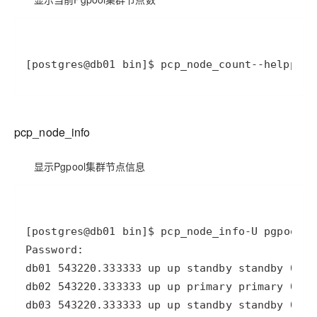
[postgres@db01 bin]
$ pcp_node_count
--help
pcp_
pcp_node_info
显示Pgpool集群节点信息
[postgres@db01 bin]
$ pcp_node_info
-U
db01 
5432
2
0
.333333 up up standby standby 
0
 no
db02 
5432
2
0
.333333 up up primary primary 
0
 no
db03 
5432
2
0
.333333 up up standby standby 
0
 no