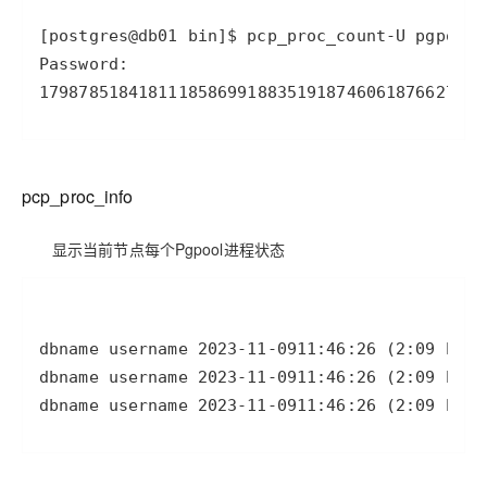
[postgres@db01 bin]
$ pcp_proc_count
-U
1798785
1841811
1858699
1883519
1874606
1876627
189
pcp_proc_info
显示当前节点每个Pgpool进程状态
dbname username 
2023
-11
-09
11
:46:26 (2:09 befo
dbname username 
2023
-11
-09
11
:46:26 (2:09 befo
dbname username 
2023
-11
-09
11
:46:26 (2:09 befo