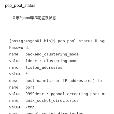
pcp_pool_status
显示Pgpool集群配置及状态
[postgres@db01 bin]
$ pcp_pool_status
-U
value: 
1
value: 
9999
desc : pgpool socket directories