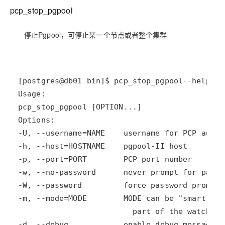
AI
媲
音
从文本、图片
pcp_stop_pgpool
应
美
视
用
235B
频
超
模
通
强
依托云原生高可用架构,实现
停止Pgpool，可停止某一个节点或者整个集群
型
话
辅
10
助，
用1%尺寸在特定领
构建支持
分
Bolt.diy
钟
即
一
构
[postgres@db01 bin]
$ pcp_stop_pgpool
--help
pcp
在
刻
步
建
聊
拥
搞
大
天
有
定
模
系
DeepSeek-
创
型
统
R1
意
应
中
满
建
用
-U
, 
--username
=
NAME    username 
for
增
血
站
的
-h
, 
--host
=
加
版
安
通过自然语言
-p
, 
--port
=
一
全
多种方案随心选，轻松解
-w
, 
--no
-password
      never prompt 
for
个
防
AI
护
-W
, 
--password
助
体
-m
, 
--mode
=
MODE        MODE can be 
"smart"
, 
"
手
系
在企业官网、通讯软件中为客
通过阿里
-d
, 
--debug