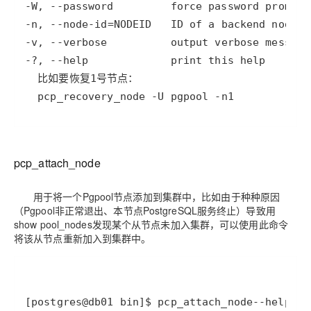
ModelScope
用
T2V
ASR
报
-W
, 
--password
蓝
千
伴
Agentic
上
站
据
告
能
态
据
SSL
务
AI
查
凌
问
培
Database 发
奥
库
-n
, 
--node
-id
=
NODEID   ID of a backend 
平
Salesforce
node
-d
小
Qoder
库
证
迁移与运维管理
实
办
询
解
OA
研
办
训
布
运
合
文戏情感细腻
支持中英
台
On
CN
PolarDB
高
书
践
程
-v
, 
--verbose
公
决
究
公，
与
之
作
PAI
Alibaba
专有云
基于千问大模型等，
100%兼容MyS
校
快
序
电
AI智能应用
-
?, 
--help
方
报
限
认
旅
计
堡
Cloud
创
大
递
合
子
案
告
时
证
模
划
垒
Consulting
新
一站式AI开发、训练和推
云
容
物
智
合
云
免
型
作
大
AI
大模
与
限
机
Partner 合
中
  pcp_recovery_node 
-U
 pgpool 
-n
1
原
器
流
能
同
查
栖
费
云
白
量
模
模
应
型原
作计划
心
云
生
服
查
客
询
战
试
网
防
皮
积
板
云
解
型
用
生应
大
务
畅
询
服
合
略
用
络
火
书
AI
分
建
工
析
数
Kubernetes
服
构
用
捷
作
参
自动承接线索
新
合
墙
大
加
站
开
DNS
据
版
通
务
建
伙
考
老
作
模
倍
pcp_attach_node
物
企
计
ACK
覆盖公网/内网、递归/权威
主
Qoder
千
伴
同
定
计
型
NEW
Tableau
算
业
提供一站式管理容
云
AI
机
问
HOT
享
制
划
科
销
你的AI工作搭子，
订阅
大
服
用于将一个Pgpool节点添加到集群中，比如由于种种原因
登
应
上
安
办
活
建
研
售
最高领取价值200元试用
千
大
数
务
（Pgpool非正常退出、本节点PostgreSQL服务终止）导致用
录
的
Salesforce
全
公
用
面向真实软件
站
合
与
万
动
AI空
问
模
据
MaxCompute
show pool_nodes发现某个从节点未加入集群，可以使用此命令
合
中
On
NEW
作
AI
服
小
中课
AI
型
开
将该从节点重新加入到集群中。
面向分析的企业级Sa
作
国
模
Alibaba
万
产
务
智
堂在
平
服
AI
发
AI
伙
板
Cloud ISV
有
一站式A
品
生
AI
线直
台-
务
ERP
生
治
看
应
伴
小
合作计划
无
免
态
建
播课
Token
平
产
理
见
管
程
用
界
伶
费
合
站
CRM
堂
Plan
台
力
平
新
理
序
鹊
试
作
及
低
（旗
百
[postgres@db01 bin]
$ pcp_attach_node
--help
pcp
NEW
先
台
成
力
后