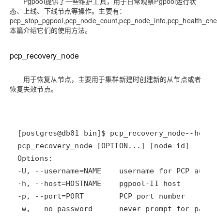
存储
服
频
与
Pgpool提供了一些维护工具，用于日常观察Pgpool运行状
询
全
营
认
管
势
务 (IDaaS)
伙伴
企
赋能
园
里
程
云
发
子
大
大
存
云
Max
K3
态、上线、下线节点等操作。主要有：
伙
专
部
务
生
销
合
证
JAVA
理
身
公
OpenClaw
计划
出
合作
招
模
云
安全
序
计
大
书
官
模
储
聚
网络与CDN
大模型服务与应用平台
pcp_stop_pgpool,pcp_node_count,pcp_node_info,pcp_health_che
伴
家
HOT
NEW
认
中
从图文生成到
成
成
份
司
型
管理能力上
（繁
海
聘
OPC
算
赛
方
型
OSS
AI
本篇介绍它们的使用方法。
技
全
证
推动算力普惠，释放
心
自
伙
实
注
线
花）
大
Salesforce
镜
创
网络
轻
推
严
安全
术
大
稳定、安全、高
能
AI
助
智能体时代全能旗舰模型
Kimi 最新旗舰模
管理和优化成本
伴
名
册
会
国际版订
技
入
像
销
新
模
训
量
荐
选
产
服
多元化、高性能、安
环
广
服
弹
信
认
pcp_recovery_node
型
阅
术
MaxCompute
门
站
助
可观测
练
应
返
售
权
HappyHorse-
Qwen3-
品
务
无
中间件
境
告
上
务
性
云
用
证
领
MaxFrame 提
学
力
营
用
现
益
1.1-
TTS-
数
生
影
伙
创
云
计
栖
分
友
先
供自动弹性内
习
计
Qwen3.7-
Deepseek-
上云与迁云
企
操
服
计
T2V
Flash
字
态
云
用于恢复从节点，主要用于集群新建时创建新的从节点或者
精选AI
数据库
在
作
短
迁
伴
我
算
大
合
盟
存功能
赛
划
Plus
v4-
业
作
务
划
证
伙
电
恢复失效节点。
线
信
移
图文、视频一
合
会
作
天
稳
合
信
要
pro
企业出海
增
至高百万元 Token
系
器
书
伴
脑
AI
推荐新用户得奖励，单订单
服
大数据计算
让文字生成流
离线语音
作
计
域
定
作
Milvus 弹性
息
反
值
统
管
用
快速构建应用程序和网站，
OCR
代
务
随时随地安全接
能看、能想、能动手的多模
活
AI
最
计
划
可
伸缩功能新
Token
产
服
政企业务
计
公
馈
云
理
量
文字
维
旗舰 MoE 大模型
媒体服务
动
观
建
划
靠
佳
WordPress
增节点支持
Plan
品
务
工
云
工
服
加
识别
服
划
短
告
全
测
站
[postgres@db01 bin]
$ pcp_recovery_node
--help
p
范围
实
HappyHorse-
Cosyvoi
模
生
台
单
数
开
务
速
务
信
更
我
企业服务与云通信
云
景
云
安
0 代码专业建
Ubuntu
Qwen3-
1.1-
V3-
型
态
发
服
践
据
物
（原
计
服
要
存
全
无
多
官
VL-
GLM-
I2V
Flash
订
伙
AI 原生数据
票
务
库
SSL
划
Tuya
务
高校专属算力普惠，学生认
建
储
域名与网站
合
Red
影
网
AI
企
支
Plus
5.2
安
阅
伴
库服务发布
查
魔
RDS
证
物联
云
新老同享
议
合
规
国内短信简单易
Hat
生
公
短
-U
, 
--username
=
NAME    username 
for
短
业
持
计
工
Agent 数据
验
全
书）
网平
搭
全托管，含MySQL、Postgr
上
图生视频，流
高表现力
作
终端用户计算
态
告
剧/
信
划
作
网关
-h
, 
--host
=
成
我
免
视觉 Coding、空间感
1M上下文，专为长
台阿
分
SUSE
实现全站HTTPS，
春
云
计
合
ModelSco
漫
天
专
台
NEW
合
要
里云
析
人
长
晚
健
-p
, 
--port
=
费
原
划
Serverless
作
剧
气
区
作
云原生数据
Qwen3.8-Max 
投
版
师
工
Qoder
康
生
计
试
VPN
-w
, 
--no
-password
      never prompt 
for
魔搭
AI助力短剧
Wan2.7-
Fun-
预
建
伙
库 PolarDB
云
诉
数
报
智
状
数
开发工具
面向真实软件的智能
划
服