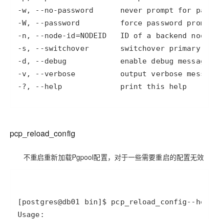
-w
, 
--no
-password
      never prompt 
for
-W
, 
--password
-n
, 
--node
-id
=
NODEID   ID of a backend 
node
-g
-s
, 
--switchover
       switchover primary to 
-d
, 
--debug
-v
, 
--verbose
-
?, 
--help
             print this help
pcp_reload_config
不重启重新加载Pgpool配置，对于一些需要重启的配置无效
[postgres@db01 bin]
$ pcp_reload_config
--help
p