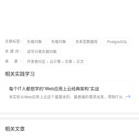
文章标签：
负载均衡
负载均衡
关系型数据库
PostgreSQL
关键词：
读写分离负载均衡
来 源：
开发者社区
>
云计算
>
文章
> 正文
相关实践学习
每个IT人都想学的“Web应用上云经典架构”实战
本实验从Web应用上云这个最基本的、最普遍的需求出发，帮助IT从业者
们通过“阿里云Web应用上云解决方案”，了解一个企业级Web应用上云的
常见架构，了解如何构建一个高可用、可扩展的企业级应用架构。
相关文章