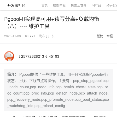
开发者社区
首页
模型体验
探索云世界
问产品
动手实
Pgpool-II实现高可用+读写分离+负载均衡
（八）---- 维护工具
2023-11-09
977
发布于广东
版权
举报
大模型
产品
解决方案
权益
定价
云市场
伙伴
服务
了解阿里云
产品动态
精
精选解决方案
普
产
精
成
售
为
AI
价
数
成
企
天
AI
配
基
产
阿
市
创
专
服
开
加
千问AI平台
大模型
阿里云 OPC
选
惠
品
选
为
前
什
特
格
据
为
业
池
场
置
础
品
里
场
新
业
务
发
入
创新助力计
千问办公，解锁你的工作
千问官方 MaaS 平台
睿译宝，AI翻译排
Qwen Audio：打造专属 AI 语音助手
为企业打
一句话生成原生可编辑精美 PPT 文稿
t-25772328213-6-45193
NEW
NEW
Qwen3.8-
产
上
定
商
销
咨
么
惠
计
与
产
增
大
景
报
软
伙
云
活
加
服
伙
者
我
划
企业级Agent产品，直接交付可用成果
Max 模型上
上传文档即自动完成翻译和格式还原
Qwen-Audio-3.0-Realtime 端到端实时语音角色扮演
输入一句话想法, 轻松生成专业的 PPT
品
云
价
城
售
询
选
算
API
品
值
赛
体
价
件
伴
认
动
速
务
伴
社
们
线
至高可申
智
伙
择
器
伙
服
验
器
合
证
合
区
Agency Agents：拥有专属领域专家
GLM-5.2：长任务时代开源旗舰模型
即刻拥有 DeepSeek-V4-Pro
一键部
HOT
大模型
启
简介：
Pgpool提供了一些维护工具，用于日常观察Pgpool运行
精选产品
精选解决方案
大
普
在
域
云
2026
上
请百万元
数
伴
阿
伴
务
作
作
多领域专家智能体,一键组建 AI 虚拟交付团队
Open
真正可用的 1M 上下文,一次完成代码全链路开发
轻松解锁专属 DeepSeek-V4-Pro
一键购买专属联机服务器，轻松开启游戏
了解云产品的定价详情
AI
模
惠
线
名
服
阿里
云
据
状态、上线、下线节点等操作。主要有：pcp_stop_pgpool,pcp
AI
网
AI
Windows
域
Careers
Token 补
里
计
计
Search 向量
普
自助选配和估算价格
一站式生成采
人工智能与机器学习
AI
型
上
服
与
务
云峰
场
集
Coding
站
算
名
_node_count,pcp_node_info,pcp_health_check_stats,pcp_pr
分
产
企
大
博
云
HappyHorse 打造一站式影视创作平台
Hermes Agent，打造自进化智能体
5 分钟轻松部署
划
划
漫剧工坊：一站式动画创作平台
贴，五大
检索版支持
HOT
惠
服
云
务
网
器
会
景
宝塔
社
建
法
文本
图
语
智能编程，一键
销
品
业
模
文
oc_count,pcp_proc_info,pcp_detach_node,pcp_attach_node,
云
视频检索
可视化编排打通从文字构思到成片全链路闭环
自主进化，持久记忆，越用越聪明
从聊天伙伴进化为能主动干活的本地数字员工
快速生产连贯的高质量长漫剧
权
手
权益加速
计算
互联网应用开发
务
官
站
ECS
组
Linux
商
会
设
大
伙
生
支
型
生成
片
音
Pipeline 功
pcp_recovery_node,pcp_promote_node,pcp_pool_status,pcp
益
阿里
阿
Al
上
价
机
平
方
合
标
招
提供智能易用的域名
安全可靠、弹性
OPC 成
赛
问
AI
伴
态
持
认
能
售
快速拥有专属 OpenClaw
Claude Code + GStack 打造工程团队
和
低代码高效构建企业门户网站
识
10 分钟搭建微信、支付宝小程序
云
里
MaaS
三
CentOS
_watchdog_info,pcp_reload_config
至高享 1亿+免费 tok
大数据
台
力
购
容器
成
多
什
格
聘
答
电
集
计
证
功
MaaS
云
服务
让AI从“聊天伙伴”进化为能干活的“数字员工”
要
安装技能 GStack，拥有专属 AI 工程团队
以可视化方式快速构建移动和 PC 门户网站
备
高效部署网站，快速应用到小程序
后
视
别
百
荐
端
么
云
千
对
覆盖90
咨
本
优
商
成
划
Docker
应用身份服
产品
中
伙伴
素
案
校
阿
现代化应用
炼
小
是
开
电
问
象
Qwen3.8-
Kimi-
云服务器38元/年起，超