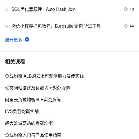
SQL优化器原理 - Auto Hash Join
10
4
微信小程序抓包教程：Burpsuite版 附所需工具
44
5
又一个项目开源，阿里已成为中国开源的关键力量？
9061
6
阿里云slb http https配置
610
7
相关课程
负载均衡 ALB的云上可观测能力最佳实践
使用目的地址NAT实现负载均衡
524
8
动态网站搭建及负载均衡对外服务
Nacos多级服务存储模型, NacosRule负载均衡规则入门
7
9
阿里云负载均衡SLB实战演练
负载均衡原理的解析
648
10
LVS负载均衡实战
超大流量网站的负载均衡
负载均衡入门与产品使用指南