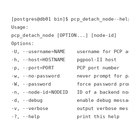
工
据
发
智
标
者
能
注
生
[postgres@db01 bin]
$ pcp_detach_node
--help
pcp
平
态
台
机
解
PAI
器
决
学
AI Native 的
方
习
案
-U
, 
--username
=
NAME    username 
for
-h
, 
--host
=
AI
大模型解决方
开
-p
, 
--port
=
案
发
-w
, 
--no
-password
      never prompt 
for
和
-W
, 
--password
快
10
多
与
AI
速
分
模
AI
应
-n
, 
--node
-id
=
NODEID   ID of a backend 
node
-g
部
钟
态
智
用
-d
, 
--debug
署
微
数
能
解
-v
, 
--verbose
Dify，
调：
据
体
决
高
让
信
进
-
?, 
--help
             print this help
方
效
0.6B
息
行
案
搭
模
提
实
建
型
取
时