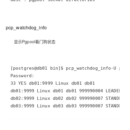
pcp_watchdog_info
显示Pgpool看门狗状态
[postgres@db01 bin]
$ pcp_watchdog_info
-U
3
3
db01:9999 Linux db01 db01 
9999
9000
4
 LEADER 
0
db02:9999 Linux db02 db02 
9999
9000
7
 STANDBY 
0
db03:9999 Linux db03 db03 
9999
9000
7
 STANDBY 
0