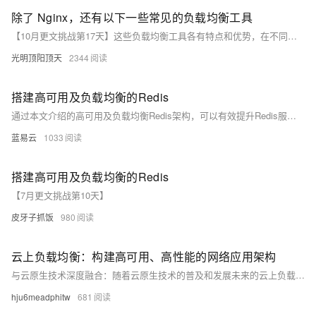
除了 Nginx，还有以下一些常见的负载均衡工具
【10月更文挑战第17天】这些负载均衡工具各有特点和优势，在不同的应用场景中发挥着重要作用。选择合适的负载均衡工具需要综合考虑性能、功能、稳定性、成本等因素。
光明顶阳顶天
2344
搭建高可用及负载均衡的Redis
通过本文介绍的高可用及负载均衡Redis架构，可以有效提升Redis服务的可靠性和性能。主从复制、哨兵模式、Redis集群以及负载均衡技术的结合，使得Redis系统在应对高并发和数据一致性方面表现出色。这些配置和技术不仅适用于小型应用，也能够支持大规模企业级应用的需求。希望本文能够为您的Redis部署提供实用指导和参考。
蓝易云
1033
搭建高可用及负载均衡的Redis
【7月更文挑战第10天】
皮牙子抓饭
980
云上负载均衡：构建高可用、高性能的网络应用架构
与云原生技术深度融合：随着云原生技术的普及和发展未来的云上负载均衡将更加紧密地与云原生技术相结合。例如与Kubernetes等容器编排平台集成实现自动化的服务发现和路由管理；与Serverless架构结合提供无缝的流量接入和请求处理能力。 安全性能提升：面对日益严峻的网络安全威胁云上负载均衡将更加注重安全性能的提升。通过引入加密传输、访问控制、DDoS防护等安全措施确保网络流量的安全性和隐私性；同时还将建立完善的安全监控和应急响应机制以应对各种安全事件和突发事件。 支持多协议和多场景：未来的云上负载均衡将支持更多种类的网络协议和应用场景以满足不同用户和业务的需求。例如支持HTTP/2、
hju6meadphitw
681