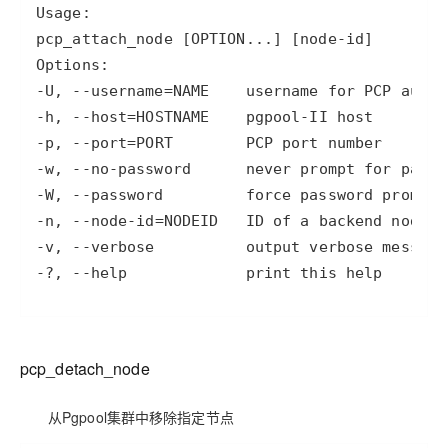
OA
企业级人与Ag
用
计
至
舰
炼-
服
锋
DataWorks
量
定
为
台
办
智能客服
划
15
1亿+ 大模型 tokens 和 
版）
应
个人版上线、团队版降价；千
务
先锋实践拓展 
制
Data Agent 驱动的一站式
服
公
秒
元/
用
金
小
市
系
悟
大
务
140+云
月
模
融
千
飞
云
程
场
生
统
模
产
版
伙
送.CN域名，送备案
模
问
-U
, 
--username
=
NAME    username 
for
天
防
序
型
态
云端极速 AI 
品
力
AI
丰富多元化的应用模
发
伴
火
-h
, 
--host
=
财
服
免
Night
解
时
平
APP
布
墙
税
务
-p
, 
--port
=
费
Plan
刻
AI
台-
大
开发
时
决
云原生的云上边界网络安全
管
平
试
支
应
模
模
-w
, 
--no
-password
      never prompt 
for
刻
方
理
服
台
客
用
建
持
用
型
型
所见，即是所
-W
, 
--password
案
务
百
户
站
Qwen
产品新客免费试用，最长1
体
服
400
生
-n
, 
--node
-id
=
NODEID   ID of a backend 
node
-d
炼
案
大
系
3.8-
验
务
电
AI
态
-
例
模
统
-v
, 
--verbose
大
Max
平
话
实
伙
全
型
模
台
行
NEW
在线体验全尺寸、多种模态
-
?, 
--help
             print this help
训
伴
妙
型
百
业
广
夜间 5 折，Qwen/Me
营
自
多模态内
ACA
炼-
生
告
Happy
从基础到进阶，
然
认
智
态
营
系
语
证
能
解
销
列
言
pcp_detach_node
体
体
决
大
处
验
方
模
灵活可视化地构建企业级
理
案
助力企业全员 AI 认知与能
型
从Pgpool集群中移除指定节点
人
新一代 AI 视频生成模型
数
开