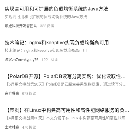
实现高可用和可扩展的负载均衡系统的Java方法
实现高可用和可扩展的负载均衡系统的Java方法
聚娃科技开发者团队
322
技术笔记：nginx和keeplive实现负载均衡高可用
技术笔记：nginx和keeplive实现负载均衡高可用
游客zn7mvnkypuy76
1221
【PolarDB开源】PolarDB读写分离实践：优化读取性能与负载均衡策略
【5月更文挑战第26天】PolarDB是云原生关系型数据库，通过读写分离优化性能和扩展性。它设置主节点处理写操作，从节点处理读操作，异步复制保证数据一致性。优化读取性能的策略包括增加从节点数量、使用只读实例和智能分配读请求。负载均衡策略涉及基于权重、连接数和地理位置的分配。实践示例中，电商网站通过主从架构、只读实例和负载均衡策略提升商品查询效率。PolarDB的读写分离与负载均衡为企业应对大数据和高并发提供了有效解决方案。
东方睿赢
678
【亮剑】在Linux中构建高可用性和高性能网络服务的负载均衡工具HAProxy、Nginx和Keepalived。
【4月更文挑战第30天】本文介绍了在Linux中构建高可用性和高性能网络服务的负载均衡工具HAProxy、Nginx和Keepalived。HAProxy是一个高性能的开源TCP和HTTP负载均衡器，适合处理大量并发连接；Nginx是一个多功能Web服务器和反向代理，支持HTTP、HTTPS和TCP负载均衡，同时提供缓存和SSL功能；Keepalived用于监控和故障切换，通过VRRP实现IP热备份，保证服务连续性。文中详细阐述了如何配置这三个工具实现负载均衡，包括安装、配置文件修改和启动服务，为构建可靠的负载均衡系统提供了指导。
土木林森
470