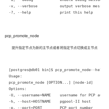
-v
, 
--verbose
-
?, 
--help
             print this help
pcp_promote_node
提升指定节点为新的主节点或者将指定节点切换成主节点
[postgres@db01 bin]
$ pcp_promote_node
--help
pc
-U
, 
--username
=
NAME    username 
for
-h
, 
--host
=
-p
, 
--port
=