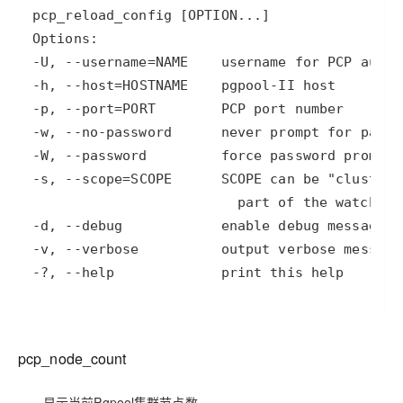
-U
, 
--username
=
NAME    username 
for
-h
, 
--host
=
-p
, 
--port
=
-w
, 
--no
-password
      never prompt 
for
-W
, 
--password
-s
, 
--scope
=
SCOPE      SCOPE can be 
"cluster"
-d
, 
--debug
-v
, 
--verbose
-
?, 
--help
             print this help
pcp_node_count
显示当前Pgpool集群节点数