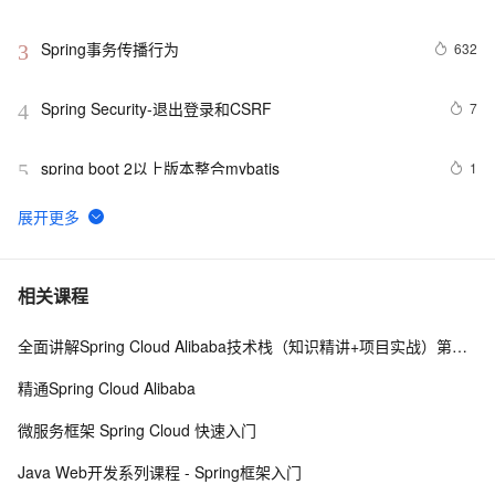
Spring事务传播行为
632
3
Spring Security-退出登录和CSRF 
7
4
spring boot 2以上版本整合mybatis
1
5
一个基于 Spring Boot 的项目骨架，少造轮子！ 
6
6
使用Spring缓存的简单Demo
774
7
相关课程
全面讲解Spring Cloud Alibaba技术栈（知识精讲+项目实战）第一阶段
对ORM的支持 之 8.4 集成JPA ——跟我学spring3
569
8
精通Spring Cloud Alibaba
spring boot 集成websocket与shiro的坑
8
9
微服务框架 Spring Cloud 快速入门
使用Spring Cloud Stream集成消息中间件
7
10
Java Web开发系列课程 - Spring框架入门