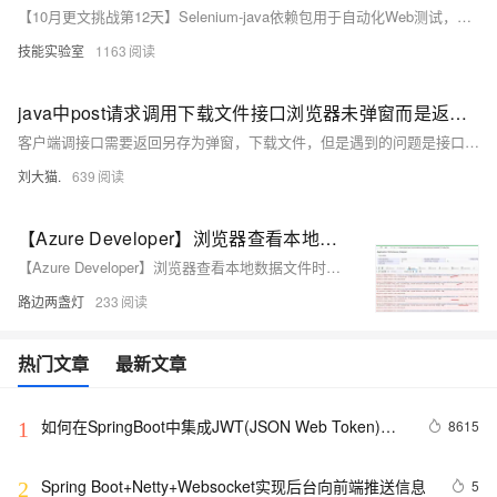
【10月更文挑战第12天】Selenium-java依赖包用于自动化Web测试，版本为3.141.59。ChromeDriver和EdgeDriver分别用于控制Chrome和Edge浏览器，需确保版本与浏览器匹配。示例代码展示了如何使用Selenium-java模拟登录CSDN，包括设置驱动路径、添加Cookies和获取页面源码。
技能实验室
1163
java中post请求调用下载文件接口浏览器未弹窗而是返回一堆json，为啥
客户端调接口需要返回另存为弹窗，下载文件，但是遇到的问题是接口调用成功且不报错，浏览器F12查看居然返回一堆json，而没有另存为弹窗； > 正确的效果应该是：接口调用成功且浏览器F12不返回任何json，而是弹窗另存为窗口，直接保存文件即可。
刘大猫.
639
【Azure Developer】浏览器查看本地数据文件时遇见跨域问题(CORS)
【Azure Developer】浏览器查看本地数据文件时遇见跨域问题(CORS)
路边两盏灯
233
热门文章
最新文章
如何在SpringBoot中集成JWT(JSON Web Token)鉴
8615
1
权
Spring Boot+Netty+Websocket实现后台向前端推送信息
5
2