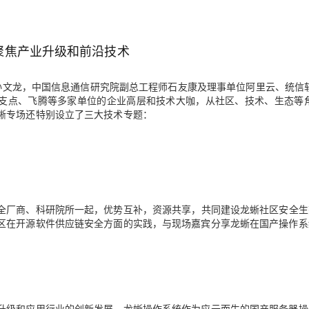
Deepseek-v4-pro
HappyHors
同享
万小智 AI 建站低至 15元/月
Qoder CN
AI 短剧/漫剧
云原生数据库 
快递物流查询
WordPress
成为服务伙
高校合作
点，立即开启云上创新
覆盖公网/内网、递归/权威、移动APP等全场景解析服务
送.CN域名，送备案服务码
基于千问大模型等，支持代码智能生成、研发智能问答
AI助力短剧
态智能体模型
旗舰 MoE 大模型，百万上下文与顶尖推理能力
图生视频，流
Ubuntu
服务生态伙伴
聚焦产业升级和前沿技术
云工开物
企业应用
Works
Night Plan 支持 Qwen 3.8-Max
云原生大数据计算服务 MaxCompute
AI 办公
容器服务 Kub
NEW
GLM-5.2
Wan2.7-T
Red Hat
30+ 款产品免费体验
Data Agent 驱动的一站式 Data+AI 开发治理平台
夜间 5 折，Qwen/Meoo/TokenPlan 客户专享
面向分析的企业级SaaS模式云数据仓库
AI智能应用
提供一站式管
科研合作
视觉 Coding、空间感知、多模态思考等全面升级
1M上下文，专为长程任务能力而生
ERP
孙文龙，
中国信息通信研究院副总工程师石友康及理事单位
阿里云、统信
堂（旗舰版）
SUSE
智能客服
新支点、飞腾
等多家单位的企业高层和技术大咖，从社区、技术、生态等
CRM
防护产品
2个月
自动承接线索
蜥专场还特别设立了三大技术专题：
建站小程序
OA 办公系统
AI 应用构建
大模型原生
力提升
财税管理
模板建站
Qoder
大模型服务平台百炼-应用模版
HOT
NEW
面向真实软件
个人版上线、团队版降价；千问3.8-Max首发发尝鲜
丰富多元化的应用模版和解决方案
400电话
定制建站
万有无界
大模型服务平台百炼-智能体
方案
广告营销
模板小程序
全厂商、科研院所一起，优势互补，资源共享，共同建设龙蜥社区安全生
的模型效果
灵活可视化地构建企业级 Agent
区在开源软件供应链安全方面的实践，与现场嘉宾分享龙蜥在国产操作系
定制小程序
秒悟
人工智能平台 PAI
APP 开发
云端极速 AI 
新一代 AI 视频生成模型，深度适配广告营销等场景
AI Native 的算法工程平台，一站式完成建模、训练、推理服务部署
建站系统
升级和应用行业的创新发展。龙蜥操作系统作为应云而生的国产服务器操