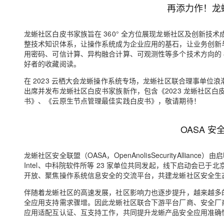
再添力作！龙
龙蜥社区白皮书家族旨在
360° 全方位展现龙蜥社区及创新技术
整技术知识体系，让操作系统成为企业应用的基石，让业务创新
用密码、可信计算、异构融合计算、可观测性等多个技术方向的 
好者的收藏阅读。
在 2023 云栖大会龙蜥操作系统专场，龙蜥社区联合理事单位
浪
出席并发布龙蜥社区白皮书家族新作，包含
《2023 龙蜥社区
书》、《云原生节点管理最佳实践白皮书》
，敬请期待！
OASA 
龙蜥社区安全联盟（OASA，OpenAnolisSecurityAll
Intel、中科院软件所等 23 家单位共同发起，线下启动会
开放、聚焦操作系统信息安全的交流平台，共建龙蜥社区安全生
伴随着龙蜥社区的高速发展，社区影响力也逐步提升，越来越多
全应用支持需求骤增。因此龙蜥社区联合下游平台厂商、安全厂
应用适配互认证、互支持工作，共同提升龙蜥产品安全应用准确