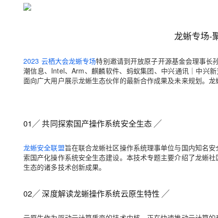
存储
天池大赛
Qwen3.7-Plus
云解析DNS
解决方案免费试用 新老
电子合同
最高领取价值200元试用
能看、能想、能动手的多模
安全
网络与CDN
AI 算法大赛
畅捷通
龙蜥专场
-
大数据开发治理平台 Data
AI 产品 免费试用
网络
安全
云开发大赛
Qwen3-VL-Plus
Tableau 订阅
1亿+ 大模型 tokens 和 
可观测
入门学习赛
中间件
2023 云栖大会龙蜥专场
特别邀请到
开放原子开源基金会理事长
AI空中课堂在线直播课
云防火墙
140+云产品 免费试用
潮信息、Intel、Arm、麒麟软件、蚂蚁集团、中兴通讯｜中兴
上云与迁云
云原生的云上边界网络安全
产品新客免费试用，最长1
数据库
面向广大用户展示龙蜥生态伙伴的最新合作成果及未来规划。龙
生态解决方案
大模型服务
企业出海
大模型ACA认证体验
大数据计算
助力企业全员 AI 认知与能
行业生态解决方案
千问AI平台-Token Plan
政企业务
媒体服务
01
╱
共同探索国产操作系统安全生态
╱
开发者生态解决方案
企业服务与云通信
千问AI平台-模型体验
AI 开发和 AI 应用解决
龙蜥安全联盟
旨在联合龙蜥社区操作系统理事单位与国内知名安
在线体验全尺寸、多种模态
索国产化操作系统安全生态建设。本技术专题主要介绍了龙蜥社
域名与网站
生态的诸多技术创新成果。
Happy 系列大模型
终端用户计算
02
╱
深度解读龙蜥操作系统云原生特性
╱
Serverless
云原生作为驱动云计算质变的技术内核，正在快速推动云计算的
开发工具