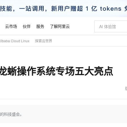
云市场
伙伴
服务
了解阿里云
baba Cloud Linux
探索云世界
AI 特惠
数据与 API
成为产品伙伴
企业增值服务
最佳实践
价格计算器
AI 场景体
基础软件
产品伙伴合
阿里云认证
市场活动
配置报价
大模型
自助选配和估算价格
新方式
睿译宝，AI翻译排版一步到位
智启 AI 普惠权益
产品生态集成认证中心
企业支持计划
云上春晚
域名与网站
千问官方 MaaS 平台，为开发者和 Agent 而生，新用户赠送 1 亿 + tokens 额度
Qwen Aud
AI Coding
阿里云Maa
2026 阿里云
云服务器 E
为企业打
数据集
Windows
大模型认证
模型
NEW
NEW
会龙蜥操作系统专场五大亮点
交付可用成果
值低价云产品抢先购
上传文档即自动完成翻译和格式还原
至高享 1亿+免费 tokens，加速 Al 应用落地
提供智能易用的域名与建站服务
智能编程，一键
安全可靠、
产品生态伙伴
专家技术服务
云上奥运之旅
弹性计算合作
阿里云中企出
手机三要素
宝塔 Linux
全部认证
价格优势
有专属领域专家
GLM-5.2：长任务时代开源旗舰模型
阿里云 OPC 创新助力计划
千问大模型
即刻拥有 DeepS
AI 电商营销
对象存储 O
大模型
产品生态伙伴工作台
企业增值服务台
云栖战略参考
云存储合作计
云栖大会
身份实名认证
CentOS
训练营
推动算力普惠，释放技术红利
最高返9万
多领域专家智能体,一键组建 AI 虚拟交付团队
快速构建应用程序和网站，即刻迈出上云第一步
至高百万元 Token 补贴，加速一人公司成长
多元化、高性能、安全可靠的大模型服务
真正可用的 1M 上下文,一次完成代码全链路开发
轻松解锁专属 Dee
从图文生成到
云上的中国
数据库合作计
活动全景
短信
Docker
图片和
站式影视创作平台
Hermes Agent，打造自进化智能体
Token Plan 模型订阅计划
数字证书管理服务（原SSL证书）
5 分钟轻松部署
AI 广告创作
无影云电脑
企业成长
NEW
信息公告
看见新力量
云网络合作计
OCR 文字识别
JAVA
证享300元代金券
可视化编排打通从文字构思到成片全链路闭环
全托管，含MySQL、PostgreSQL、SQL Server、MariaDB多引擎
自主进化，持久记忆，越用越聪明
Qwen3.8-Max 首发尝鲜，限时加量 10 倍，夜间低至2折
实现全站HTTPS，呈现可信的WEB访问
图文、视频一
随时随地安
魔搭 Mode
Kimi-K3
HappyHors
NEW
loud
服务实践
官网公告
金融模力时刻
Salesforce O
版
发票查验
全能环境
Claude Code + GStack 打造工程团队
千问办公，限时限量积分加倍
Qoder
低代码高效构
AI 建站
短信服务
天的科技盛会。
型
NEW
作计划
Kimi 最新旗舰模型，长程编程与推理利器
让文字生成流
计划
创新中心
魔搭 ModelSc
健康状态
理服务
让AI从“聊天伙伴”进化为能干活的“数字员工”
安装技能 GStack，拥有专属 AI 工程团队
你的AI工作搭子，覆盖日常办公高频场景
面向真实软件的智能体编程平台
0 代码专业建
客户案例
天气预报查询
操作系统
态合作计划