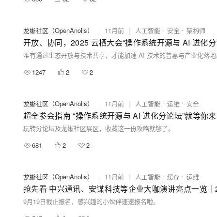
龙蜥社区（OpenAnolis）
|
11月前
|
人工智能
安全
架构师
开放、协同，2025 云栖大会“操作系统开源与 AI 进化
唯有通过生态开放与技术共享，才能加速 AI 技术的普惠与产业化落地
1247
2
2
龙蜥社区（OpenAnolis）
|
11月前
|
人工智能
运维
安全
超全参会指南 “操作系统开源与 AI 进化分论坛”就等你来 |
玩转分论坛及龙蜥社区展区，收藏这一份攻略就够了。
681
2
2
龙蜥社区（OpenAnolis）
|
11月前
|
人工智能
缓存
运维
抢先看 中兴通讯、安谋科技等企业大咖演讲亮点一览｜20
9月19日截止报名，感兴趣的小伙伴速速报名啦。