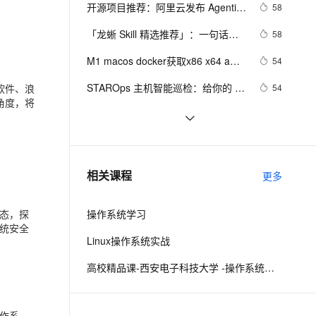
安全
我要投诉
e-1.1-I2V
Cosyvoice-V3-Flash
开源项目推荐：阿里云发布 Agentic 
58
PolarDB
上云场景组合购
Milvus 弹性伸缩功能新增节
伴
OS，首个面向 Agent 的操作系统
漫剧创作，剧本、分镜、视频高效生成
100%兼容MySQL、PostgreSQL，兼容Oracle，支持集中和分布式
覆盖90%+业务场景，专享组合折扣价
点支持范围
畅自然，细节丰富
高表现力语音合成大模型，语音克隆听感自然
VPN
「龙蜥 Skill 精选推荐」：一句话搞
58
定 PG 集群部署和管理
ernetes 版 ACK
云聚AI 严选权益
AI 原生数据库服务发布
SSL 证书
M1 macos docker获取x86 x64 amd 
2V
Fun-ASR
54
，一键激活高效办公新体验
理容器应用的 K8s 服务
精选AI产品，从模型到应用全链提效
Agent 数据网关
等指定架构版本linux ubuntu mysql 
文戏情感细腻自然，动作戏激烈拳拳到肉，实现更强表演能力
支持中英文自由切换，具备更强的噪声鲁棒性
堡垒机
STAROps 主机智能巡检：给你的 
软件、浪
54
容器并启动容器 
AI 用量加速计划
云原生数据库 PolarDB
角度，将
ECS 请个 24 小时在线的 AI 医生
防火墙
、识别商机，让客服更高效、服务更出色。
新老同享，达量后返
Agentic Database 发布
赛事推荐：GOAI 世界人工智能开源
51
大赛火热启动，欢迎报名
主机安全
应用
安装RHEL9.x操作系统
50
千问办公
NEW
龙蜥操作系统：CentOS 谢幕之后，
49
AI 应用及服务市场
相关课程
更多
的智能体编程平台
一站式AI生产力平台
国产云原生系统的崛起之路
AI 应用
伶鹊
态，探
操作系统学习
企业级人与Agent协作平台，接入和调度多个数字员工
智能客服平台，对话机器人、对话分析、智能外呼
统安全
大模型
Linux操作系统实战
大模型服务平台百炼 - 全妙
自然语言处理
高校精品课-西安电子科技大学 -操作系统课程设计
应用创作平台
多模态内容创作工具，已接入 DeepSeek
数据标注
机器学习
作系