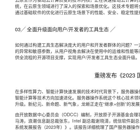
大模型解决方案
统，在云原生领域进行了深入的探索和场景优化。这技术专题将
通过基础软件的优化进行云原生场景下的性能、安全、稳定性提
迁移与运维管理
快速部署 Dify，高效搭建 
专有云
03
╱
全面升级面向用户/开发者的工具生态
╱
10 分钟在聊天系统中增加
如何通过构建工具生态解决庞大的用户和开发者群体的问题？一方
的异常和敏感参数，从用户视角去解决在使用中的运维和性能等
供全流程的开源项目支撑，实现用户/开发者工具生态全面升级。
重磅发布《202
在多样性算力、智能计算快速发展的技术时代背景下，服务器操作
智能计算等技术方向加速进化。服务器操作系统这个核心技术领
升级。新纪元、新命题、新气象，龙蜥正走在“继承+创新”的发
由开放数据中心委员会（ODCC）编制，
开放原子开源基金会理
马涛，浪潮信息副总裁张东，Intel 副总裁谢晓清，统信软件副
系统发展报告（2023年）》
。该报告详细梳理了国产服务器操作