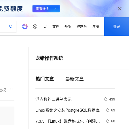
文档
备案
控制台
注册
登录
验
作计划
器
AI 活动
专业服务
服务伙伴合作计划
开发者社区
加入我们
产品动态
服务平台百炼
阿里云 OPC 创新助力计划
龙蜥操作系统
一站式生成采购清单，支持单品或批量购买
io：打造专属 AI 语音助手
S产品伙伴计划（繁花）
峰会
CS
造的大模型服务与应用开发平台
一句话生成原生可编辑精美 PPT 文稿
AI 生产力先锋
Al MaaS 服务伙伴赋能合作
域名
博文
Careers
至高可申请百万元
Qwen3.8-Max 模型上线
开启高性价比 AI 编程新体验
弹性可伸缩的云计算服务
Qwen-Audio-3.0-Realtime 端到端实时语音角色扮演
输入一句话想法, 轻松生成专业的 PPT
先锋实践拓展 AI 生产力的边界
Token 补贴，五大权
计划
海大会
伙伴信用分合作计划
商标
问答
社会招聘
热门文章
最新文章
益加速 OPC 成功
eek-V4-Pro
SS
一键部署幻兽帕鲁游戏服务器
飞天发布时刻
HOT
Open Search 向量检索版支
划
备案
电子书
校园招聘
pSeek-V4-Pro
视频创作，一键激活电商全链路生产力
稳定、安全、高性价比、高性能的云存储服务
一键购买专属联机服务器，轻松开启游戏
所见，即是所愿
持视频检索 Pipeline 功能
更多支持
版权
划
公司注册
镜像站
视频生成
语音识别与合成
专属 QwenPaw
漫剧工坊：一站式动画创作平台
AI 实训营
HOT
应用身份服务 (IDaaS)
浮点数的二进制表示
439
合作伙伴培训与认证
划
上云迁移
站生成，高效打造优质广告素材
全接入的云上超级电脑
从聊天伙伴进化为能主动干活的本地数字员工
快速生产连贯的高质量长漫剧
从基础到进阶，Agent 创客手把手教你
OpenClaw 管理能力上线
lScope
我要反馈
e-1.1-T2V
Qwen3-TTS-Flash
Linux系统之安装PostgreSQL数据库
63
查询合作伙伴
n Alibaba Cloud ISV 合作
代维服务
建企业门户网站
10 分钟搭建微信、支付宝小程序
MaxCompute MaxFrame 提
畅细腻的高质量视频
离线语音合成大模型，多语言方言自适应，低延迟高稳定
创新加速
ope
7.3.3 【Linux】磁盘格式化（创建文
登录合作伙伴管理后台
我要建议
60
站，无忧落地极速上线
以可视化方式快速构建移动和 PC 门户网站
国内短信简单易用，安全可靠，秒级触达，全球覆盖200+国家和地区。
高效部署网站，快速应用到小程序
供自动弹性内存功能
件系统）