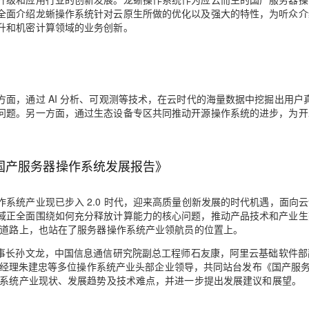
全面介绍龙蜥操作系统针对云原生所做的优化以及强大的特性，为听众介
升和机密计算领域的业务创新。
AI 应用
10分钟微调：让0.6B模型媲美235B模
多模态数据信
型
依托云原生高可用架构,实现Dify私有化部署
用1%尺寸在特定领域达到大模型90%以上效果
一个 AI 助手
超强辅助，Bol
即刻拥有 DeepSeek-R1 满血版
在企业官网、通讯软件中为客户提供 AI 客服
面，通过 AI 分析、可观测等技术，在云时代的海量数据中挖掘出用户
多种方案随心选，轻松解锁专属 DeepSeek
问题。另一方面，通过生态设备专区共同推动开源操作系统的进步，为开
3 国产服务器操作系统发展报告》
系统产业现已步入 2.0 时代，迎来高质量创新发展的时代机遇，面向
域正全面围绕如何充分释放计算能力的核心问题，推动产品技术和产业生
展道路上，也站在了服务器操作系统产业领航员的位置上。
事长孙文龙，中国信息通信研究院副总工程师石友康，阿里云基础软件部
总经理朱建忠
等多位操作系统产业头部企业领导，共同站台发布
《国产服
系统产业现状、发展趋势及技术难点，并进一步提出发展建议和展望。