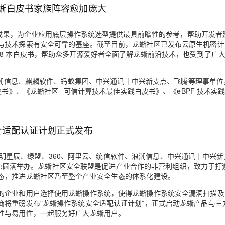
蜥白皮书家族阵容愈加庞大
成果
，为企业应用底层操作系统选型提供最具前瞻性的参考，帮助开发者
与技术探索有安全可靠的基座。截至目前，龙蜥社区已发布云原生机密计
8 本白皮书，帮助众多开源爱好者全面了解龙蜥前沿技术，也受到了广
潮信息、麒麟软件、蚂蚁集团、中兴通讯｜中兴新支点、飞腾
等理事单位
白皮书》、《龙蜥社区--可信计算技术最佳实践白皮书》、《eBPF 技术实
安全适配认证计划正式发布
iance）由启明星辰、绿盟、360、阿里云、统信软件、浪潮信息、中兴通讯｜中兴
已于北京圆满举办。龙蜥社区安全联盟是促进产业合作的非营利组织，致力于打
态，推进龙蜥社区乃至整个产业安全生态的体系化建设。
的企业和用户选择使用龙蜥操作系统，使得龙蜥操作系统安全漏洞扫描及
商将重磅发布"龙蜥操作系统安全适配认证计划”，正式启动龙蜥产品与三
性与易用性，一起服务好广大龙蜥用户。