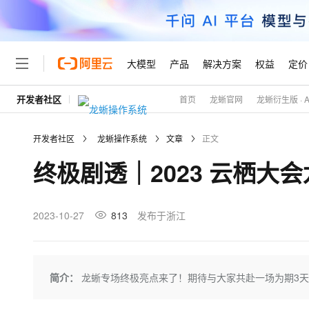
大模型
产品
解决方案
权益
定价
开发者社区
首页
龙蜥官网
龙蜥衍生版 · Ali
大模型
产品
解决方案
权益
定价
云市场
伙伴
服务
了解阿里云
精选产品
精选解决方案
普惠上云
产品定价
精选商城
成为销售伙伴
售前咨询
为什么选择阿里云
千问AI平台
开发者社区
龙蜥操作系统
文章
正文
了解云产品的定价详情
大模型服务平台百炼
千问办公，解锁你的工作
普惠上云 官方力荐
分销伙伴
在线服务
网站建设
什么是云计算
大
终极剧透｜2023 云栖大
大模型服务与应用平台
企业级Agent产品，直接
云服务器38元/年起，超
咨询伙伴
多端小程序
技术领先
云上成本管理
售后服务
轻量应用服务器
Agency Agents：拥
官方推荐返现计划
大模型
精选产品
精选解决方案
Salesforce 国际版订阅
稳定可靠
管理和优化成本
推荐新用户得奖励，单订单
销售伙伴合作计划
2023-10-27
813
发布于浙江
自助服务
友盟天域
安全合规
人工智能与机器学习
AI
文本生成
云数据库 RDS
HappyHorse 打造一
云工开物
无影生态合作计划
在线服务
观测云
分析师报告
高校专属算力普惠，学生认
计算
互联网应用开发
Qwen3.8-Max
HOT
Salesforce On Alibaba C
工单服务
Tuya 物联网平台阿里云
研究报告与白皮书
人工智能平台 PAI
快速拥有专属 OpenClaw
简介：
龙蜥专场终极亮点来了！期待与大家共赴一场为期3
大模
Consulting Partner 合
大数据
容器
智能体时代全能旗舰模型
免费试用
短信专区
一站式AI开发、训练和推
蓝凌 OA
AI 大模型销售与服务生
现代化应用