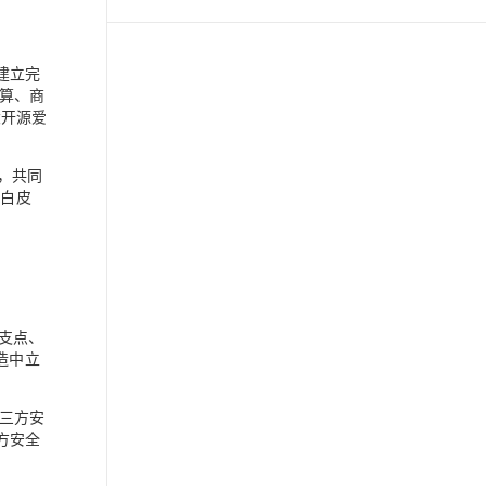
建立完
算、商
大开源爱
，共同
践白皮
新支点、
造中立
三方安
方安全