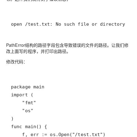
open /test.txt: No such file or directory
PathError结构的路径字段包含导致错误的文件的路径。让我们修
改上面写的程序，并打印出路径。
修改代码：