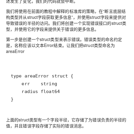
述发生了变化，我们的代码就会中断。
我们将使用在前面的教程中解释的标准库的策略，在“断言底层结
构类型并从struct字段获取更多信息”，并使用struct字段来提供对
导致错误的半径的访问。我们将创建一个实现错误接口的struct类
型，并使用它的字段来提供关于错误的更多信息。
第一步是创建一个struct类型来表示错误。错误类型的命名约定
是，名称应该以文本Error结束。让我们把struct类型命名为
areaError
}
上面的struct类型有一个字段半径，它存储了为错误负责的半径的
值，并且错误字段存储了实际的错误消息。