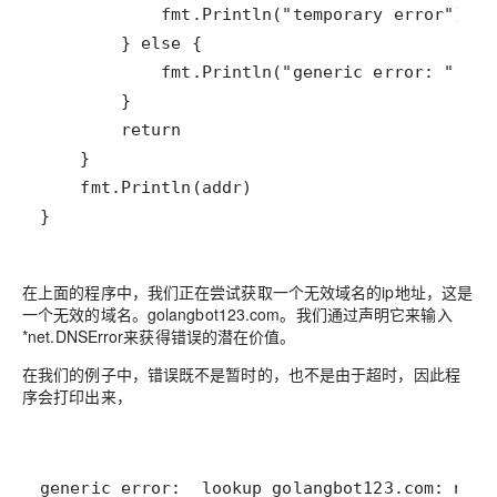
}
在上面的程序中，我们正在尝试获取一个无效域名的ip地址，这是
一个无效的域名。golangbot123.com。我们通过声明它来输入
*net.DNSError来获得错误的潜在价值。
在我们的例子中，错误既不是暂时的，也不是由于超时，因此程
序会打印出来，
generic error:  lookup golangbot123.com: no s