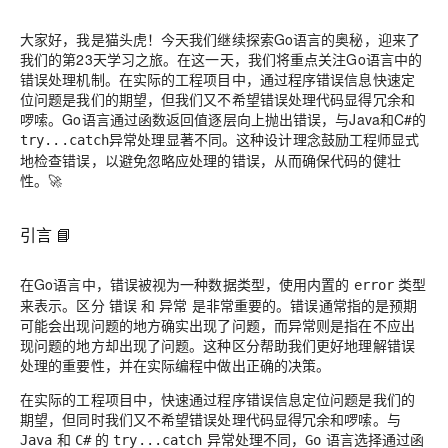
大家好，我是猫头虎！今天我们继续探索Go语言的奥秘，迎来了
我们的第23天学习之旅。在这一天，我们将重点关注Go语言中的
错误处理机制。在实际的工程项目中，通过程序错误信息快速定
位问题是我们的期望，但我们又不希望错误处理代码显得冗余和
啰嗦。Go语言通过函数返回值逐层向上抛出错误，与Java和C#的
异常处理显著不同。这种设计理念鼓励工程师显式
try...catch
地检查错误，以避免忽略应处理的错误，从而确保代码的健壮
性。🚀
引言 📘
在Go语言中，错误被视为一种数据类型，使用内置的
类型
error
来表示。区分
错误
和
异常
是非常重要的。错误通常指的是预期
可能会出现问题的地方确实出现了问题，而异常则是指在不应出
现问题的地方却出现了问题。这种区分帮助我们更好地理解错误
处理的重要性，并在实际编程中做出正确的决策。
在实际的工程项目中，快速通过程序错误信息定位问题是我们的
期望，但同时我们又不希望错误处理代码显得冗余和啰嗦。与
和
的
异常处理不同，
语言选择通过函
Java
C#
try...catch
Go