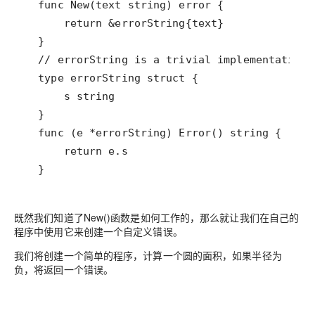
  }
既然我们知道了New()函数是如何工作的，那么就让我们在自己的
程序中使用它来创建一个自定义错误。
我们将创建一个简单的程序，计算一个圆的面积，如果半径为
负，将返回一个错误。