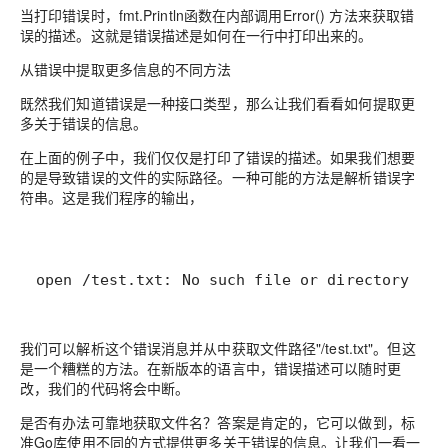
当打印错误时，fmt.Println函数在内部调用Error() 方法来获取错
误的描述。这就是错误描述是如何在一行中打印出来的。
从错误中提取更多信息的不同方法
既然我们知道错误是一种接口类型，那么让我们看看如何提取更
多关于错误的信息。
在上面的例子中，我们仅仅是打印了错误的描述。如果我们想要
的是导致错误的文件的实际路径。一种可能的方法是解析错误字
符串。这是我们程序的输出，
open /test.txt: No such file or directory
我们可以解析这个错误消息并从中获取文件路径"/test.txt"。但这
是一个糟糕的方法。在新版本的语言中，错误描述可以随时更
改，我们的代码将会中断。
是否有办法可靠地获取文件名？答案是肯定的，它可以做到，标
准Go库使用不同的方式提供更多关于错误的信息。让我们一看一