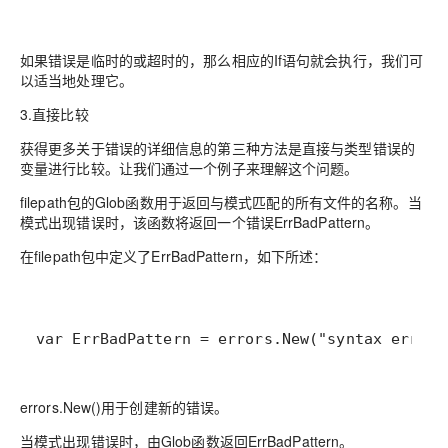
如果错误是临时的或超时的，那么相应的If语句就会执行，我们可
以适当地处理它。
3.直接比较
获得更多关于错误的详细信息的第三种方法是直接与类型错误的
变量进行比较。让我们通过一个例子来理解这个问题。
filepath包的Glob函数用于返回与模式匹配的所有文件的名称。当
模式出现错误时，该函数将返回一个错误ErrBadPattern。
在filepath包中定义了ErrBadPattern，如下所述：
var ErrBadPattern = errors.New("syntax error 
errors.New()用于创建新的错误。
当模式出现错误时，由Glob函数返回ErrBadPattern。