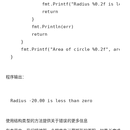
}
程序输出：
Radius -20.00 is less than zero
使用结构类型的方法提供关于错误的更多信息