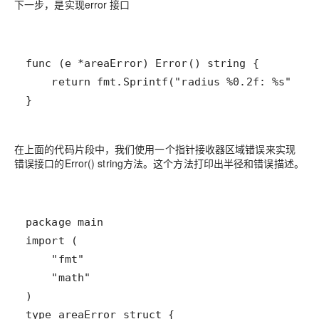
下一步，是实现error 接口
}
在上面的代码片段中，我们使用一个指针接收器区域错误来实现
错误接口的Error() string方法。这个方法打印出半径和错误描述。