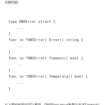
示例代码：
}
从上面的代码中可以看到，DNSError struct有两个方法Timeout()