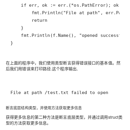
}
在上面的程序中，我们使用类型断言获得错误接口的基本值。然
后我们用错误来打印路径.这个程序输出,
File at path /test.txt failed to open
断言底层结构类型，并使用方法获取更多信息
获得更多信息的第二种方法是断言底层类型，并通过调用struct类
型的方法获取更多信息。