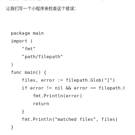
让我们写一个小程序来检查这个错误：
}