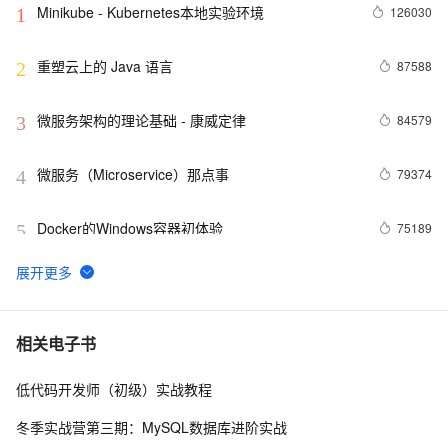
Minikube - Kubernetes本地实验环境
126030
1
重塑云上的 Java 语言
87588
2
微服务架构的理论基础 - 康威定律
84579
3
微服务（Microservice）那点事
79374
4
Docker的Windows容器初体验
75189
5
3分钟，了解阿里云热门开发者工具 Cloud Toolkit
74628
6
Docker学习路线图 (持续更新中)
61960
7
相关电子书
低代码开发师（初级）实战教程
利用Zipkin对Spring Cloud应用进行服务追踪分析
56988
8
冬季实战营第三期：MySQL数据库进阶实战
基于Docker容器的，Jenkins、GitLab构建持续集成
48088
9