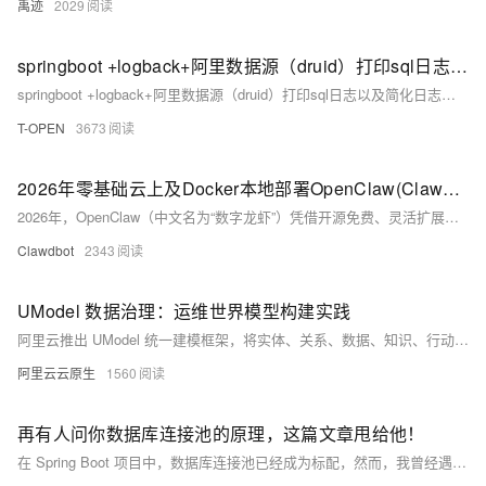
禹迹
2029
springboot +logback+阿里数据源（druid）打印sql日志以及简化日志输出方式
springboot +logback+阿里数据源（druid）打印sql日志以及简化日志输出方式
T-OPEN
3673
2026年零基础云上及Docker本地部署OpenClaw(Clawdbot) 配置飞书机器人指南，也可集成Telegram、Discord（附避坑攻略）
2026年，OpenClaw（中文名为“数字龙虾”）凭借开源免费、灵活扩展的特性，成为AI助手领域的黑马，GitHub星标飙升至25万+，全球数十万开发者加入其生态。它不仅能实现对话交互，还能主动执行文件处理、自动化任务、多平台联动等复杂操作，堪称24小时在线的“私人AI管家”。但很多用户卡在部署环节——手动配置依赖、API密钥、渠道对接等步骤繁琐，非技术人员难以驾驭。
Clawdbot
2343
UModel 数据治理：运维世界模型构建实践
阿里云推出 UModel 统一建模框架，将实体、关系、数据、知识、行动融为一体，为大模型提供可推理、可交互的运维世界模型，推动可观测从‘被动响应’迈向‘主动优化’的新阶段。
阿里云云原生
1560
再有人问你数据库连接池的原理，这篇文章甩给他！
在 Spring Boot 项目中，数据库连接池已经成为标配，然而，我曾经遇到过不少连接池异常导致业务错误的事故。很多经验丰富的工程师也可能不小心在这方面出现问题。 在这篇文章中，我们将探讨数据库连接池，深入解析其实现机制，以便更好地理解和规避潜在的风险。