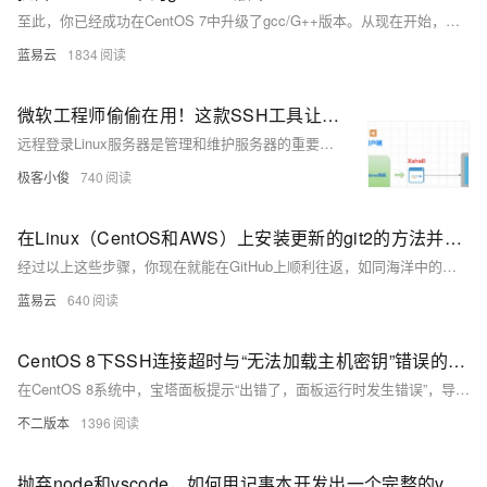
至此，你已经成功在CentOS 7中升级了gcc/G++版本。从现在开始，在终端中运行 `gcc`或 `g++`时，将会使用新版本的编译器。
蓝易云
1834
微软工程师偷偷在用！这款SSH工具让Windows操控CentOS比Mac还优雅!
远程登录Linux服务器是管理和维护服务器的重要手段，尤其在远程办公、云服务管理等场景中不可或缺。通过工具如XShell，用户可以方便地进行远程管理。SSH协议确保了数据传输的安全性，命令行界面提高了操作效率。配置XShell连接CentOS时，需确保Linux系统开启sshd服务和22端口，并正确设置主机地址、用户名和密码。此外，调整字体和配色方案可优化使用体验，解决中文显示问题。
极客小俊
740
在Linux（CentOS和AWS）上安装更新的git2的方法并配置github-ssh
经过以上这些步骤，你现在就能在GitHub上顺利往返，如同海洋中的航海者自由驰骋。欢迎你加入码农的世界，享受这编程的乐趣吧！
蓝易云
640
CentOS 8下SSH连接超时与“无法加载主机密钥”错误的排查与修复
在CentOS 8系统中，宝塔面板提示“出错了，面板运行时发生错误”，导致插件无法正常显示。同时，SSH连接超时，修复面板功能失效。通过VNC连接排查，发现SSH服务安装和配置问题频发，最终通过重装SSH、调整权限并重新生成主机密钥文件解决问题，成功恢复SSH连接。
不二版本
1396
抛弃node和vscode，如何用记事本开发出一个完整的vue前端项目