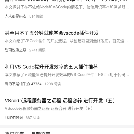
本文探讨了在不依赖Node和VSCode的情况下，仅使用记事本和浏览器开发一个完整的Vue3前端项目的方法。通过CDN引入Vue、Vue Router、Element-UI等库，直接编写HTML文件实现页面功能，展示了前端开发的本质是生成HTML。虽然日常开发离不开现代工具，但掌握这种基础方法有助于快速实现想法或应对特殊环境限制。文章还介绍了如何用Node简单部署HTML文件到服务器，提供了一种高效、轻量的开发思路。
人人都是码农
514
甚至用不了五分钟就能学会vscode插件开发
本文介绍了VSCode插件的开发流程，从创建项目到最终发布。首先通过安装`yo`和`generator-code`脚手架工具初始化项目，选择JavaScript语言配置基础信息。接着，在`extension.js`中实现业务逻辑，例如将中文“变量”替换为“var”。通过F5进入调试模式验证功能。完成后使用`vsce`工具进行打包，解决可能遇到的版本不兼容或README文档问题。最后生成`.vsix`文件，可通过VSCode的“从VSIX安装”加载插件，实现开发闭环。进一步可将插件发布至官方市场供更多开发者使用。
划雨悦潭之赋
2741
利用VS Code提升开发效率的五大插件推荐
本文推荐了五款能显著提升开发效率的VS Code插件：ESLint用于代码质量和风格检查；Prettier自动格式化代码；GitLens增强Git功能；Live Server提供前端实时预览；Docker支持容器管理。
爱的不是纯牛奶-47754
1298
VScode远程服务器之远程 远程容器 进行开发（五）
VScode远程服务器之远程 远程容器 进行开发（五）
LKIDTI数据
687