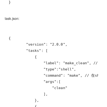
}
task.json: