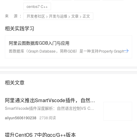
centos7 C++
来 源：
开发者社区
>
开发与运维
>
文章
> 正文
相关实践学习
阿里云图数据库GDB入门与应用
图数据库（Graph Database，简称GDB）是一种支持Property Graph图
模型、用于处理高度连接数据查询与存储的实时、可靠的在线数据库服
务。它支持Apache TinkerPop Gremlin查询语言，可以帮您快速构建基于
高度连接的数据集的应用程序。GDB非常适合社交网络、欺诈检测、推荐
引擎、实时图谱、网络/IT运营这类高度互连数据集的场景。 GDB由阿里云
相关文章
自主研发，具备如下优势： 标准图查询语言：支持属性图，高度兼容
Gremlin图查询语言。 高度优化的自研引擎：高度优化的自研图计算层和
存储层，云盘多副本保障数据超高可靠，支持ACID事务。 服务高可用：
阿里通义推出SmartVscode插件，自然语言控制VS Code，轻松开发应用，核心技术开源！
支持高可用实例，节点故障迅速转移，保障业务连续性。 易运维：提供备
SmartVscode插件深度解析：自然语言控制VS Code的革命性工具及其开源框架App-Controller
份恢复、自动升级、监控告警、故障切换等丰富的运维功能，大幅降低运
aliyun5606190238
2738
维成本。 产品主页：https://www.aliyun.com/product/gdb
提升CentOS 7中的gcc/G++版本