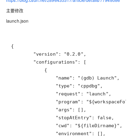
https://blog.csdn.net/z896435317/article/details/77948086
主要修改
launch.json