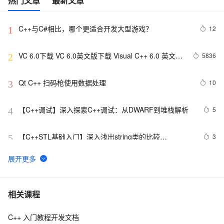
热门文章
最新文章
C++与C#相比，哪个更适合开发大型游戏？
12
1
VC 6.0下载 VC 6.0英文版下载 Visual C++ 6.0 英文企
5836
2
业版 集成SP6完美版（最新更新地址，百度网盘）
Qt C++ 扫码枪使用数据处理
10
3
【C++调试】深入探索C++调试：从DWARF到堆栈解析
5
4
【C++STL基础入门】深入浅出string类的比较
3
5
(compare)、复制(copy)
C++之MFC制作简单计算器（VS2019实现），附带完整
11
6
代码
【C/C++】用格雷戈里公式求π
12
7
相关课程
C++ 入门教程开发文档
Java 与 C++ 区别深入剖析及应用实例详解
15
8