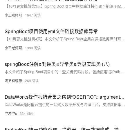
【10月更文挑战第3天】Spring Boot项目中数据库连接问题可能源于配置错误或依赖缺失。YAML配置文件的格式不正确，如缩进错误，会导致解析失败；而数据库驱动不匹配、连接字符串或认证信息错误同样引发连接异常。解决方法包括检查并修正YAML格式，确认配置属性无误，以及添加正确的数据库驱动依赖。利用日志记录和异常信息分析可辅助问题排查。
小王老师呀
1647
SpringBoot项目使用yml文件链接数据库异常
【10月更文挑战第4天】本文分析了Spring Boot应用在连接数据库时可能遇到的问题及其解决方案。主要从四个方面探讨：配置文件格式错误、依赖缺失或版本不兼容、数据库服务问题、配置属性未正确注入。针对这些问题，提供了详细的检查方法和调试技巧，如检查YAML格式、验证依赖版本、确认数据库服务状态及用户权限，并通过日志和断点调试定位问题。
小王老师呀
1933
springBoot:注解&封装类&异常类&登录实现类 (八)
本文介绍了Spring Boot项目中的一些关键代码片段，包括使用`@PathVariable`绑定路径参数、创建封装类Result和异常处理类GlobalException、定义常量接口Constants、自定义异常ServiceException以及实现用户登录功能。通过这些代码，展示了如何构建RESTful API，处理请求参数，统一返回结果格式，以及全局异常处理等核心功能。
明弟有理想
269
DataWorks操作报错合集之遇到“OSERROR: argument list too long”的错误，该如何处理
DataWorks是阿里云提供的一站式大数据开发与治理平台，支持数据集成、数据开发、数据服务、数据质量管理、数据安全管理等全流程数据处理。在使用DataWorks过程中，可能会遇到各种操作报错。以下是一些常见的报错情况及其可能的原因和解决方法。
冲冲冲c
334
SpringBoot统一功能处理，拦截器，统一数据格式，捕捉异常