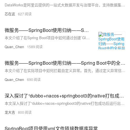
DataWorks是阿里云提供的一站式大数据开发与治理平台，支持数据集成、数据开发、数据服务、数据质量管理、数据安全管理等全流程数据处理。在使用DataWorks过程中，可能会遇到各种操作报错。以下是一些常见的报错情况及其可能的原因和解决方法。
芯在这
627
微服务——SpringBoot使用归纳——Spring Boot中的全局异常处理——处理系统异常
本文介绍了在Spring Boot项目中如何通过创建`GlobalExceptionHandler`类来全局处理系统异常。通过使用`@ControllerAdvice`注解，可以拦截项目中的各种异常，并结合`@ExceptionHandler`注解针对特定异常（如参数缺失、空指针等）进行定制化处理。文中详细展示了处理参数缺失异常和空指针异常的示例代码，并说明了通过拦截`Exception`父类实现统一异常处理的方法。虽然拦截`Exception`可一劳永逸，但为便于问题排查，建议优先处理常见异常，最后再兜底处理未知异常，确保返回给调用方的信息友好且明确。
Quan_Chen
1589
微服务——SpringBoot使用归纳——Spring Boot中的全局异常处理——拦截自定义异常
本文介绍了在实际项目中如何拦截自定义异常。首先，通过定义异常信息枚举类 `BusinessMsgEnum`，统一管理业务异常的代码和消息。接着，创建自定义业务异常类 `BusinessErrorException`，并在其构造方法中传入枚举类以实现异常信息的封装。最后，利用 `GlobalExceptionHandler` 拦截并处理自定义异常，返回标准的 JSON 响应格式。文章还提供了示例代码和测试方法，展示了全局异常处理在 Spring Boot 项目中的应用价值。
Quan_Chen
690
深入探讨了“dubbo+nacos+springboot3的native打包成功后运行出现异常”的原因及解决方案
本文深入探讨了“dubbo+nacos+springboot3的native打包成功后运行出现异常”的原因及解决方案。通过检查GraalVM版本兼容性、配置反射列表、使用代理类、检查配置文件、禁用不支持的功能、查看日志文件、使用GraalVM诊断工具和调整GraalVM配置等步骤，帮助开发者快速定位并解决问题，确保服务的正常运行。
龙大吉
800
SpringBoot项目使用yml文件链接数据库异常