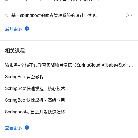
基于springboot的助农管理系统的设计与实现
4
5
spring boot 集成websocket与shiro的坑
7
6
windows解决SpringBoot启动时：APPLICATION 
10
7
相关课程
FAILED TO START
微服务+全栈在线教育实战项目演练（SpringCloud Alibaba+SpringBoot）
Spring Boot 服务监控，健康检查，线程信息，JVM堆信
9
8
息，指标收集，运行情况监控等！（一）
SpringBoot实战教程
Spring Boot 启动事件和监听器，太强大了！
11
9
SpringBoot快速掌握 - 核心技术
Jenkins Pipeline 流水线方式部署 SpringBoot 项目2
7
10
SpringBoot快速掌握 - 高级应用
Springboot项目云开发快速迁移
查看更多