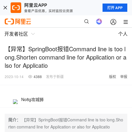
打开 APP
开发者社区
个人
【异常】SpringBoot报错Command line is too l
ong.Shorten command line for Application or a
lso for Applicatio
2023-10-14
4388
发布于新疆
版权
举报
No8g攻城狮
简介：
【异常】SpringBoot报错Command line is too long.Sho
rten command line for Application or also for Applicatio