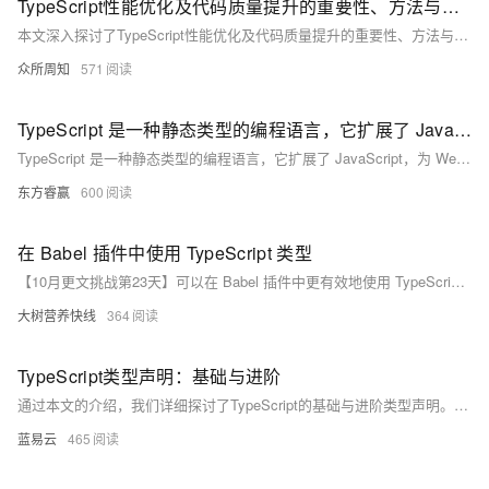
TypeScript性能优化及代码质量提升的重要性、方法与策略，包括合理使用类型注解、减少类型断言、优化模块导入导出、遵循编码规范、加强代码注释等
本文深入探讨了TypeScript性能优化及代码质量提升的重要性、方法与策略，包括合理使用类型注解、减少类型断言、优化模块导入导出、遵循编码规范、加强代码注释等，旨在帮助开发者在保证代码质量的同时，实现高效的性能优化，提升用户体验和项目稳定性。
众所周知
571
TypeScript 是一种静态类型的编程语言，它扩展了 JavaScript，为 Web 开发带来了强大的类型系统、组件化开发支持、与主流框架的无缝集成、大型项目管理能力和提升开发体验等多方面优势
TypeScript 是一种静态类型的编程语言，它扩展了 JavaScript，为 Web 开发带来了强大的类型系统、组件化开发支持、与主流框架的无缝集成、大型项目管理能力和提升开发体验等多方面优势。通过明确的类型定义，TypeScript 能够在编码阶段发现潜在错误，提高代码质量；支持组件的清晰定义与复用，增强代码的可维护性；与 React、Vue 等框架结合，提供更佳的开发体验；适用于大型项目，优化代码结构和性能。随着 Web 技术的发展，TypeScript 的应用前景广阔，将继续引领 Web 开发的新趋势。
东方睿赢
600
在 Babel 插件中使用 TypeScript 类型
【10月更文挑战第23天】可以在 Babel 插件中更有效地使用 TypeScript 类型，提高插件的开发效率和质量，减少潜在的类型错误。同时，也有助于提升代码的可理解性和可维护性，使插件的功能更易于扩展和升级。
大树营养快线
364
TypeScript类型声明：基础与进阶
通过本文的介绍，我们详细探讨了TypeScript的基础与进阶类型声明。从基本数据类型到复杂的泛型和高级类型，TypeScript提供了丰富的工具来确保代码的类型安全和可维护性。掌握这些类型声明能够帮助开发者编写更加健壮和高效的代码，提高开发效率和代码质量。希望本文能为您在使用TypeScript时提供实用的参考和指导。
蓝易云
465