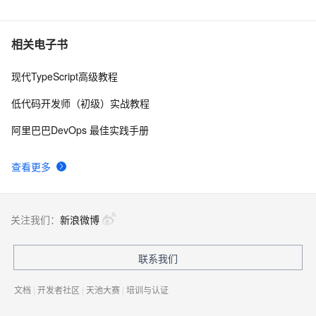
使用React、TypeScript和Ant Design构建现代化前端应
7
6
用
在Vue3.0+ts中如何使用h函数
5
7
相关电子书
现代TypeScript高级教程
TypeScript Generics(泛型)
7
8
低代码开发师（初级）实战教程
JS超集对TypeScript的Map对象以及联合类型的深入实战
4
9
阿里巴巴DevOps 最佳实践手册
typescript5-编译和安装ts代码
7
10
查看更多
关注我们：
新浪微博
联系我们
文档
|
开发者社区
|
天池大赛
|
培训与认证