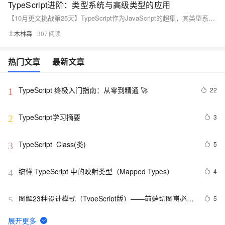
TypeScript进阶：类型系统与高级类型的应用
【10月更文挑战第25天】TypeScript作为JavaScript的超集，其类型系统是其核心特性之一。本文通过代码示例介绍了TypeScript的基本数据类型、联合类型、交叉类型、泛型和条件类型等高级类型的应用。这些特性不仅提高了代码的可读性和可维护性，还帮助开发者构建更健壮的应用程序。
土木林森
307
热门文章
最新文章
TypeScript 终极入门指南：从零到精通 🚀
22
1
TypeScript学习摘要
3
2
TypeScript  Class(类)
5
3
搞懂 TypeScript 中的映射类型（Mapped Types）
4
4
图解23种设计模式（TypeScript版）——前端切图崽必修
5
5
内功心法