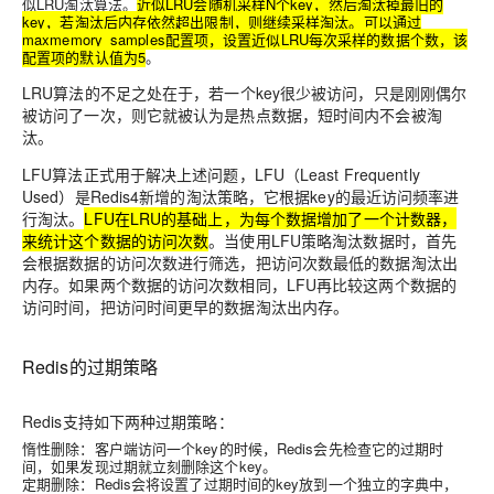
似LRU淘汰算法。
近似LRU会随机采样N个key，然后淘汰掉最旧的
key，若淘汰后内存依然超出限制，则继续采样淘汰。可以通过
maxmemory_samples配置项，设置近似LRU每次采样的数据个数，该
配置项的默认值为5
。
LRU算法的不足之处在于，若一个key很少被访问，只是刚刚偶尔
被访问了一次，则它就被认为是热点数据，短时间内不会被淘
汰
。
LFU算法正式用于解决上述问题，LFU（Least Frequently
Used）是Redis4新增的淘汰策略，它根据key的最近访问频率进
行淘汰。
LFU在LRU的基础上，为每个数据增加了一个计数器，
来统计这个数据的访问次数
。
当使用LFU策略淘汰数据时，首先
会根据数据的访问次数进行筛选，把访问次数最低的数据淘汰出
内存。如果两个数据的访问次数相同，LFU再比较这两个数据的
访问时间，把访问时间更早的数据淘汰出内存
。
Redis的过期策略
Redis支持如下两种过期策略：
惰性删除：客户端访问一个key的时候，Redis会先检查它的过期时
间，如果发现过期就立刻删除这个key。
定期删除：Redis会将设置了过期时间的key放到一个独立的字典中，