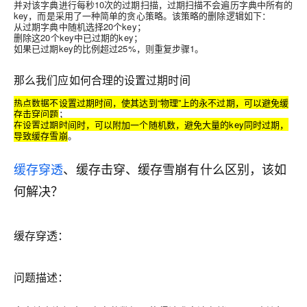
并对该字典进行每秒10次的过期扫描，过期扫描不会遍历字典中所有的
key，而是采用了一种简单的贪心策略。该策略的删除逻辑如下：
从过期字典中随机选择20个key
；
删除这20个key中已过期的key
；
如果已过期key的比例超过25%，则重复步骤1
。
那么我们应如何合理的设置过期时间
热点数据不设置过期时间，使其达到“物理”上的永不过期，可以避免缓
存击穿问题
；
在设置过期时间时，可以附加一个随机数，避免大量的key同时过期，
导致缓存雪崩
。
缓存穿透
、缓存击穿、缓存雪崩有什么区别，该如
何解决？
缓存穿透：
问题描述：