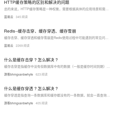
HTTP缓存策略的区别和解决的问题
总的来说，HTTP缓存策略是一种权衡，需要根据具体的应用场景和需求来选择合适的策略。理解和掌握这些策略，可以帮助我们更好地优化网页性能，提高用户的浏览体验。
蓝易云
345
Redis--缓存击穿、缓存穿透、缓存雪崩
缓存击穿、缓存穿透和缓存雪崩是Redis使用过程中可能遇到的常见问题。理解这些问题的成因并采取相应的解决措施，可以有效提升系统的稳定性和性能。在实际应用中，应根据具体场景，选择合适的解决方案，并持续监控和优化缓存策略，以应对不断变化的业务需求。
蓝易云
2269
什么是缓存击穿 ? 怎么解决 ?
缓存击穿是指缓存中没有但数据库中有的数据（一般是缓存时间到期），这时由于并发用户特别多，同时读缓存没读到数据，又同时去数据库去取数据，引起数据库压力瞬间增大 解决方案 : ● 热点数据提前预热 ● 设置热点数据永远不过期。 ● 加锁 , 限流
游客bhmgxanbwhyfe
623
什么是缓存穿透 ? 怎么解决 ?
缓存穿透是指查询一条数据库和缓存都没有的一条数据，就会一直查询数据库，对数据库的访问压力就会增大，缓存穿透的解决方案 有以下2种解决方案 ： ● 缓存空对象：代码维护较简单，但是效果不好。 ● 布隆过滤器：代码维护复杂，效果很好
游客bhmgxanbwhyfe
405