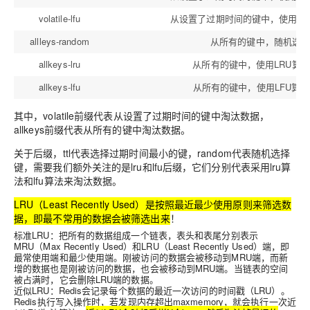
volatile-lfu
从设置了过期时间的键中，使用LF
allleys-random
从所有的键中，随机选
allkeys-lru
从所有的键中，使用LRU算
allkeys-lfu
从所有的键中，使用LFU算
其中，volatile前缀代表从设置了过期时间的键中淘汰数据，
allkeys前缀代表从所有的键中淘汰数据。
关于后缀，ttl代表选择过期时间最小的键，random代表随机选择
键，需要我们额外关注的是lru和lfu后缀，它们分别代表采用lru算
法和lfu算法来淘汰数据。
LRU（
Least Recently Used
）是按照
最近最少使用原则
来筛选数
据，即最不常用的数据会被筛选出来
！
标准LRU：把所有的数据组成一个链表，表头和表尾分别表示
MRU（Max Recently Used）和LRU（Least Recently Used）端，即
最常使用端和最少使用端。刚被访问的数据会被移动到MRU端，而新
增的数据也是刚被访问的数据，也会被移动到MRU端。当链表的空间
被占满时，它会删除LRU端的数据。
近似LRU：Redis会记录每个数据的最近一次访问的时间戳（LRU）。
Redis执行写入操作时，若发现内存超出maxmemory，就会执行一次近