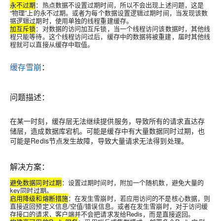
永不过期
：热点数据不设置过期时间，所以不会出现上述问题，这是
“物理”上的永不过期。或者为每个数据设置逻辑过期时间，当发现该数
据逻辑过期时，使用单独的线程重建缓存。
加互斥锁
：对数据的访问加互斥锁，当一个线程访问该数据时，其他线
程只能等待。这个线程访问过后，缓存中的数据将被重建，届时其他线
程就可以直接从缓存中取值。
缓存雪崩
：
问题描述：
在某一时刻，缓存层无法继续提供服务，导致所有的请求直达存
储层，造成数据库宕机
。可能是缓存中有大量数据同时过期，也
可能是Redis节点发生故障，导致大量请求无法得到处理。
解决方案：
避免数据同时过期
：设置过期时间时，附加一个随机数，避免大量的
key同时过期。
启用降级和熔断措施
：在发生雪崩时，若应用访问的不是核心数据，则
直接返回预定义信息/空值/错误信息。或者在发生雪崩时，对于访问缓
存接口的请求，客户端并不会把请求发给Redis，而是直接返回。