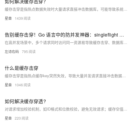
如何解决缓存击穿？
缓存击穿是指热点数据失效时大量请求直接冲击数据库，可能导致系统崩溃。解决方案包括：永不过期策略避免缓存失效瞬间的穿透；互斥锁控制并发访问；热点预热提前刷新缓存；熔断降级在数据库压力大时返回默认值；二级缓存降低Redis压力。实际中常组合使用多种方案，如热点预热+互斥锁+熔断降级，以提升系统稳定性与性能。
星兽
1439
告别缓存击穿！Go 语言中的防并发神器：singleflight 包深度解析
在高并发场景中，多个请求同时访问同一资源易导致缓存击穿、数据库压力过大。Go 语言提供的 `singleflight` 包可将相同 key 的请求合并，仅执行一次实际操作，其余请求共享结果，有效降低系统负载。本文详解其原理、实现及典型应用场景，并附示例代码，助你掌握高并发优化技巧。
左诗右码
795
什么是缓存击穿
缓存击穿是指热点缓存key突然失效，导致大量并发请求直接冲击数据库，造成巨大压力。常见于高并发场景，如热门商品信息失效时。解决方法包括设置热点key永不过期、使用分布式锁、预热数据、熔断降级等，以保障系统稳定性。
星兽
1046
如何解决缓存穿透?
对请求增加校验机制，如ID格式和位数校验，避免无效请求；缓存空值或特殊值防止缓存穿透；使用布隆过滤器拦截不存在的请求，减轻数据库压力。
星兽
220