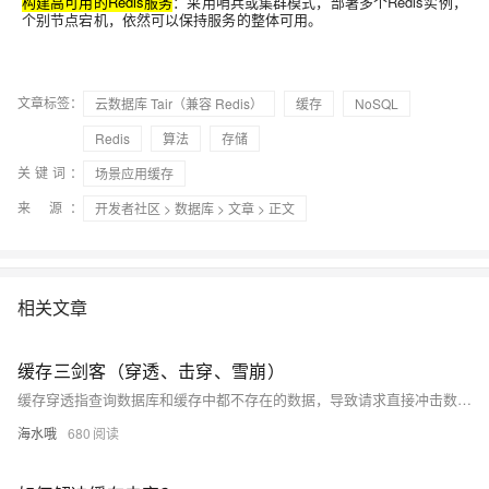
构建高可用的Redis服务
：采用哨兵或集群模式，部署多个Redis实例，
个别节点宕机，依然可以保持服务的整体可用。
文章标签：
云数据库 Tair（兼容 Redis）
缓存
NoSQL
Redis
算法
存储
关键词：
场景应用缓存
来 源：
开发者社区
>
数据库
>
文章
> 正文
相关文章
缓存三剑客（穿透、击穿、雪崩）
缓存穿透指查询数据库和缓存中都不存在的数据，导致请求直接冲击数据库。解决方案包括缓存空对象和布隆过滤器。缓存击穿是大量请求访问同一个失效的热点数据，使数据库瞬间压力剧增，解决方法有提前预热、设置永不过期、加锁限流等。缓存雪崩是大量key同时失效，导致所有请求直达数据库，可通过引入随机过期时间缓解。三者分别对应单点爆破、全面崩塌等问题，需根据场景选择合适策略优化系统性能与稳定性。
海水哦
680