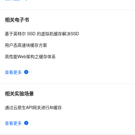
从无到有的升级-缓存
5
6
图片缓存优化
9
7
相关电子书
基于英特尔 SSD 的虚拟机缓存解决SSD
应对Memcached缓存失效，导致高并发查询DB的四种思
2
8
路(l转)
用户态高速块缓存方案
ASP.Net中的缓存方案（不仅仅是Cache和Session）（我
4
9
高性能Web架构之缓存体系
在CSDN上和别人的争论）
Springboot整合缓存
9
10
查看更多
相关实验场景
通过云原生API网关进行AI缓存
查看更多