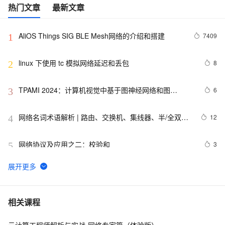
热门文章
最新文章
AliOS Things SIG BLE Mesh网络的介绍和搭建
7409
1
linux 下使用 tc 模拟网络延迟和丢包
8
2
TPAMI 2024：计算机视觉中基于图神经网络和图
6
3
Transformers的方法和最新进展
网络名词术语解析 | 路由、交换机、集线器、半/全双
12
4
工、DNS、LAN、WAN、端口、MTU
网络协议及应用之二：校验和
3
5
浅谈网络攻击追踪溯源
7
6
VMware的网络配置---bridge，nat和hosts详解（一）
8
7
相关课程