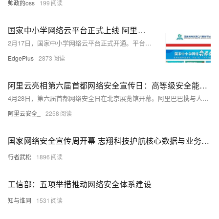
帅政的oss
199
国家中小学网络云平台正式上线 阿里云全力护航
2月17日，国家中小学网络云平台正式开通。平台整合优质教育资源，免费供各地自主使用，为全国近1.8亿中小学生提供在线课堂服务，最大限度减少疫情对教育教学的影响。而在云上课堂的背后，是由阿里云提供云计算资源与技术支撑。
EdgePlus
2873
阿里云亮相第六届首都网络安全宣传日：高等级安全能力护航数字生活
4月28日，第六届首都网络安全日在北京展览馆开幕。阿里巴巴携与人们生活息息相关的安全产品和技术亮相。阿里云向与会者展示分享了基于保障阿里经济体沉淀的高等级安全能力。国家互联网信息办公室、工业和信息化部、公安部、国家保密局、北京市公安局等领导莅临展台参观。
阿里云安全_
2258
国家网络安全宣传周开幕 志翔科技护航核心数据与业务安全
行者武松
1896
工信部：五项举措推动网络安全体系建设
知与谁同
1531