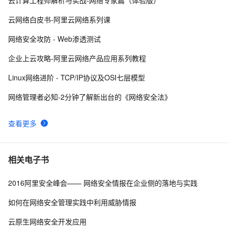
云计算工程师解析与实战-网络专家篇（体验版）
【学习记录】《DeepLearning.ai》第十课：卷积神经网
7
8
络(Convolutional Neural Networks)
云网络白皮书-阿里云网络系列课
网络编程socket
5
9
网络安全攻防 - Web渗透测试
27、深入理解计算机系统笔记，网络编程
4
10
企业上云攻略-阿里云网络产品应用系列教程
Linux网络进阶 - TCP/IP协议及OSI七层模型
网络管理者必知-2分钟了解新出台的《网络安全法》
查看更多
相关电子书
2016阿里安全峰会—— 网络安全情报在企业侧的落地与实践
如何在网络安全管理实践中利用威胁情报
云原生网络安全开发应用