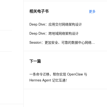
相关电子书
更多
息提取
与 AI 智能体进行实时音视频通话
从文本、图片、视频中提取结构化的属性信息
构建支持视频理解的 AI 音视频实时通话应用
Deep Dive：应用交付网络架构设计
t.diy 一步搞定创意建站
构建大模型应用的安全防护体系
Deep Dive：跨地域网络架构设计
通过自然语言交互简化开发流程,全栈开发支持
通过阿里云安全产品对 AI 应用进行安全防护
Session：更加安全、可靠的数据中心网络产品更新
下一篇
一条命令迁移，帮你实现 OpenClaw 与
Hermes Agent 记忆互通！