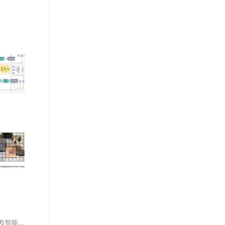
网络空间安全中的红蓝对抗场景通过模拟真实的攻防演练，帮助国家关键基础设施单位提升安全水平。具体案例包括快递单位、航空公司、一线城市及智能汽车品牌等，在演练中发现潜在攻击路径，有效识别和防范风险，确保系统稳定运行。演练涵盖情报收集、无差别攻击、针对性打击、稳固据点、横向渗透和控制目标等关键步骤，全面提升防护能力。