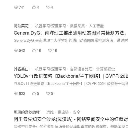
741
4
4
蚝油菜花
|
机器学习/深度学习
数据采集
人工智能
GeneralDyG：南洋理工推出通用动态图异常检测方
543
18
18
其名美曰
|
机器学习/深度学习
自然语言处理
计算机视觉
YOLOv11改进策略【Backbone/主干网络】| CVPR 2024 替换
522
0
0
周周的奇妙编程
|
运维
供应链
安全
阿里云先知安全沙龙(武汉站) - 网络空间安全中的红蓝