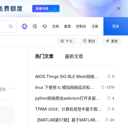
文档
备案
控制台
注册
登录
个人
积分
发布
验
作计划
器
AI 活动
专业服务
服务伙伴合作计划
开发者社区
加入我们
产品动态
服务平台百炼
阿里云 OPC 创新助力计划
热门文章
最新文章
一站式生成采购清单，支持单品或批量购买
io：打造专属 AI 语音助手
S产品伙伴计划（繁花）
峰会
CS
造的大模型服务与应用开发平台
一句话生成原生可编辑精美 PPT 文稿
AI 生产力先锋
Al MaaS 服务伙伴赋能合作
域名
博文
Careers
至高可申请百万元
Qwen3.8-Max 模型上线
开启高性价比 AI 编程新体验
弹性可伸缩的云计算服务
Qwen-Audio-3.0-Realtime 端到端实时语音角色扮演
输入一句话想法, 轻松生成专业的 PPT
先锋实践拓展 AI 生产力的边界
Token 补贴，五大权
计划
海大会
伙伴信用分合作计划
商标
问答
社会招聘
AliOS Things SIG BLE Mesh网络的
5
益加速 OPC 成功
eek-V4-Pro
SS
一键部署幻兽帕鲁游戏服务器
飞天发布时刻
HOT
Open Search 向量检索版支
划
备案
电子书
校园招聘
介绍和搭建
pSeek-V4-Pro
视频创作，一键激活电商全链路生产力
稳定、安全、高性价比、高性能的云存储服务
一键购买专属联机服务器，轻松开启游戏
所见，即是所愿
持视频检索 Pipeline 功能
更多支持
linux 下使用 tc 模拟网络延迟和丢
1379
版权
划
公司注册
镜像站
视频生成
语音识别与合成
包
专属 QwenPaw
漫剧工坊：一站式动画创作平台
AI 实训营
HOT
应用身份服务 (IDaaS)
python网络爬虫selenium打开多窗口
4
合作伙伴培训与认证
划
上云迁移
站生成，高效打造优质广告素材
全接入的云上超级电脑
从聊天伙伴进化为能主动干活的本地数字员工
快速生产连贯的高质量长漫剧
从基础到进阶，Agent 创客手把手教你
OpenClaw 管理能力上线
与切换页面
lScope
我要反馈
e-1.1-T2V
Qwen3-TTS-Flash
TPAMI 2024：计算机视觉中基于图神
6
查询合作伙伴
n Alibaba Cloud ISV 合作
代维服务
建企业门户网站
10 分钟搭建微信、支付宝小程序
MaxCompute MaxFrame 提
经网络和图Transformers的方法和最
畅细腻的高质量视频
离线语音合成大模型，多语言方言自适应，低延迟高稳定
创新加速
【MATLAB第57期】基于MATLAB的
ope
登录合作伙伴管理后台
24
我要建议
站，无忧落地极速上线
以可视化方式快速构建移动和 PC 门户网站
国内短信简单易用，安全可靠，秒级触达，全球覆盖200+国家和地区。
高效部署网站，快速应用到小程序
供自动弹性内存功能
新进展
双隐含层BP神经网络回归预测模型