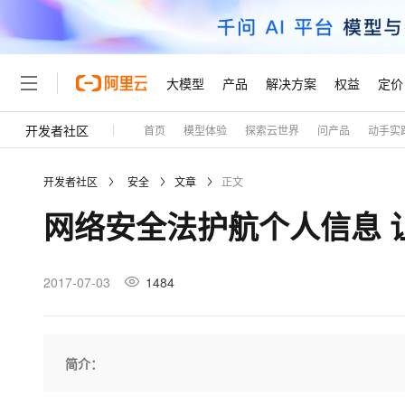
大模型
产品
解决方案
权益
定价
开发者社区
首页
模型体验
探索云世界
问产品
动手实
大模型
产品
解决方案
权益
定价
云市场
伙伴
服务
了解阿里云
精选产品
精选解决方案
普惠上云
产品定价
精选商城
成为销售伙伴
售前咨询
为什么选择阿里云
千问AI平台
开发者社区
安全
文章
正文
了解云产品的定价详情
大模型服务平台百炼
千问办公，解锁你的工作
普惠上云 官方力荐
分销伙伴
在线服务
网站建设
什么是云计算
大
网络安全法护航个人信息 
大模型服务与应用平台
企业级Agent产品，直接
云服务器38元/年起，超
咨询伙伴
多端小程序
技术领先
云上成本管理
售后服务
轻量应用服务器
Agency Agents：拥
官方推荐返现计划
大模型
精选产品
精选解决方案
Salesforce 国际版订阅
稳定可靠
管理和优化成本
推荐新用户得奖励，单订单
销售伙伴合作计划
2017-07-03
1484
自助服务
友盟天域
安全合规
人工智能与机器学习
AI
文本生成
云数据库 RDS
HappyHorse 打造一
云工开物
无影生态合作计划
在线服务
观测云
分析师报告
高校专属算力普惠，学生认
计算
互联网应用开发
Qwen3.8-Max
HOT
Salesforce On Alibaba C
工单服务
Tuya 物联网平台阿里云
研究报告与白皮书
人工智能平台 PAI
快速拥有专属 OpenClaw
简介：
大模
Consulting Partner 合
大数据
容器
智能体时代全能旗舰模型
免费试用
短信专区
一站式AI开发、训练和推
蓝凌 OA
AI 大模型销售与服务生
现代化应用