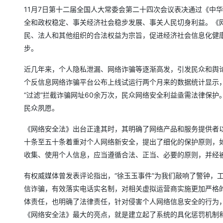
存储
天池大赛
Qwen3.7-Plus
云解析DNS
解决方案免费试用 新老
电子合同
11月7日第十二届全国人大常委会第二十四次会议表决通过《中华
最高领取价值200元试用
能看、能想、能动手的多模
安全
网络与CDN
全和政权稳定、事关经济社会稳步发展、事关人民切身利益。《
AI 算法大赛
畅捷通
民、法人和其他组织的合法权益为宗旨，促进经济社会信息化健
大数据开发治理平台 Data
AI 产品 免费试用
网络
安全
云开发大赛
Qwen3-VL-Plus
Tableau 订阅
步。
1亿+ 大模型 tokens 和 
可观测
入门学习赛
中间件
AI空中课堂在线直播课
云防火墙
140+云产品 免费试用
近几年来，个人隐私泄漏、网络诈骗等逐渐高发，引发民众和舆论
上云与迁云
云原生的云上边界网络安全
产品新客免费试用，最长1
数据库
个反信息网络诈骗平台公布上线试运行两个月来的数据统计显示，
生态解决方案
大模型服务
“过滤”拦截诈骗网址60余万次，民众网络安全利益亟需法律保护
企业出海
大模型ACA认证体验
大数据计算
民众夙愿。
助力企业全员 AI 认知与能
行业生态解决方案
千问AI平台-Token Plan
政企业务
媒体服务
《网络安全法》出台正逢其时，其明确了网络产品和服务提供者
开发者生态解决方案
十条至五十条着重对个人网络新安全，提出了细化的保护原则，
企业服务与云通信
千问AI平台-模型体验
AI 开发和 AI 应用解决
收集、使用个人信息，应当遵循合法、正当、必要的原则，并经
在线体验全尺寸、多种模态
域名与网站
有权威媒体曾发表评论指出，“徐玉玉事件”为我们敲响了警钟，
Happy 系列大模型
终端用户计算
信诈骗，有效落实电话实名制，对相关虚拟运营商实施更加严格
体责任，也明确了法律责任，针对侵害个人网络信息安全的行为，
Serverless
《网络安全法》最大的亮点，就是建立起了系统的具化惩罚机制
开发工具