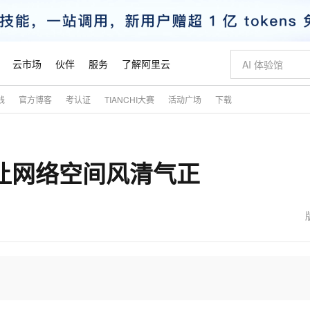
云市场
伙伴
服务
了解阿里云
践
官方博客
考认证
TIANCHI大赛
活动广场
下载
AI 特惠
数据与 API
成为产品伙伴
企业增值服务
最佳实践
价格计算器
AI 场景体
基础软件
产品伙伴合
阿里云认证
市场活动
配置报价
大模型
自助选配和估算价格
新方式
睿译宝，AI翻译排版一步到位
智启 AI 普惠权益
产品生态集成认证中心
企业支持计划
云上春晚
域名与网站
千问官方 MaaS 平台，为开发者和 Agent 而生，新用户赠送 1 亿 + tokens 额度
Qwen Aud
AI Coding
阿里云Maa
2026 阿里云
云服务器 E
为企业打
数据集
Windows
大模型认证
模型
NEW
NEW
让网络空间风清气正
交付可用成果
值低价云产品抢先购
上传文档即自动完成翻译和格式还原
至高享 1亿+免费 tokens，加速 Al 应用落地
提供智能易用的域名与建站服务
智能编程，一键
安全可靠、
产品生态伙伴
专家技术服务
云上奥运之旅
弹性计算合作
阿里云中企出
手机三要素
宝塔 Linux
全部认证
价格优势
有专属领域专家
GLM-5.2：长任务时代开源旗舰模型
阿里云 OPC 创新助力计划
千问大模型
即刻拥有 DeepS
AI 电商营销
对象存储 O
大模型
产品生态伙伴工作台
企业增值服务台
云栖战略参考
云存储合作计
云栖大会
身份实名认证
CentOS
训练营
推动算力普惠，释放技术红利
最高返9万
多领域专家智能体,一键组建 AI 虚拟交付团队
快速构建应用程序和网站，即刻迈出上云第一步
至高百万元 Token 补贴，加速一人公司成长
多元化、高性能、安全可靠的大模型服务
真正可用的 1M 上下文,一次完成代码全链路开发
轻松解锁专属 Dee
从图文生成到
云上的中国
数据库合作计
活动全景
短信
Docker
图片和
站式影视创作平台
Hermes Agent，打造自进化智能体
Token Plan 模型订阅计划
数字证书管理服务（原SSL证书）
5 分钟轻松部署
AI 广告创作
无影云电脑
企业成长
NEW
信息公告
看见新力量
云网络合作计
OCR 文字识别
JAVA
证享300元代金券
可视化编排打通从文字构思到成片全链路闭环
全托管，含MySQL、PostgreSQL、SQL Server、MariaDB多引擎
自主进化，持久记忆，越用越聪明
Qwen3.8-Max 首发尝鲜，限时加量 10 倍，夜间低至2折
实现全站HTTPS，呈现可信的WEB访问
图文、视频一
随时随地安
魔搭 Mode
Kimi-K3
HappyHors
NEW
loud
服务实践
官网公告
金融模力时刻
Salesforce O
版
发票查验
全能环境
Claude Code + GStack 打造工程团队
千问办公，限时限量积分加倍
Qoder
低代码高效构
AI 建站
短信服务
型
NEW
作计划
Kimi 最新旗舰模型，长程编程与推理利器
让文字生成流
计划
创新中心
魔搭 ModelSc
健康状态
理服务
让AI从“聊天伙伴”进化为能干活的“数字员工”
安装技能 GStack，拥有专属 AI 工程团队
你的AI工作搭子，覆盖日常办公高频场景
面向真实软件的智能体编程平台
0 代码专业建
客户案例
天气预报查询
操作系统
态合作计划