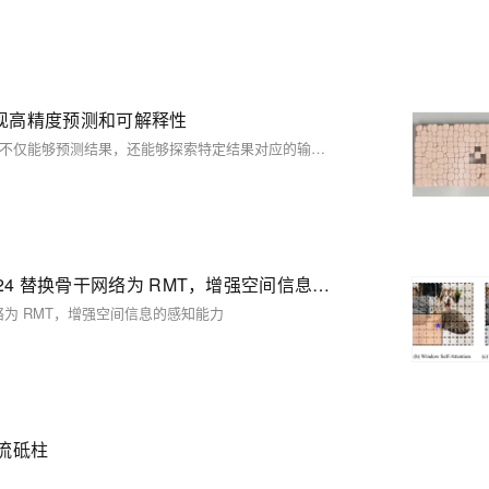
现高精度预测和可解释性
本文将BSSNN扩展至反向推理任务，即预测X∣y，这种设计使得模型不仅能够预测结果，还能够探索特定结果对应的输入特征组合。在二元分类任务中，这种反向推理能力有助于识别导致正负类结果的关键因素，从而显著提升模型的可解释性和决策支持能力。
RT-DETR改进策略【Backbone/主干网络】| CVPR 2024 替换骨干网络为 RMT，增强空间信息的感知能力
骨干网络为 RMT，增强空间信息的感知能力
流砥柱