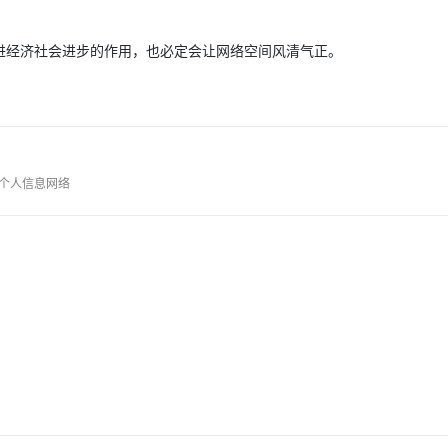
进经济社会进步的作用，也必定会让网络空间风清气正。
AI 应用
10分钟微调：让0.6B模型媲美235B模
多模态数据信
型
依托云原生高可用架构,实现Dify私有化部署
用1%尺寸在特定领域达到大模型90%以上效果
一个 AI 助手
超强辅助，Bol
即刻拥有 DeepSeek-R1 满血版
在企业官网、通讯软件中为客户提供 AI 客服
多种方案随心选，轻松解锁专属 DeepSeek
个人信息网络