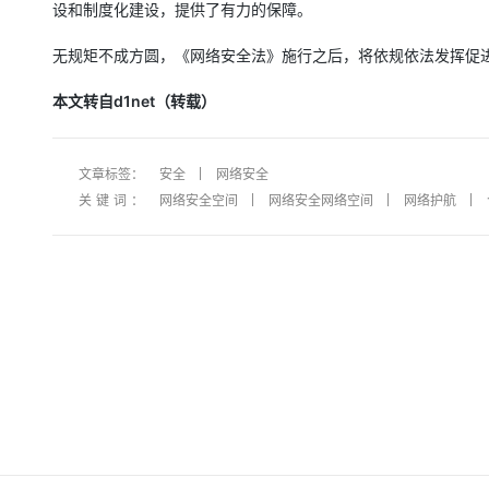
设和制度化建设，提供了有力的保障。
大模型解决方案
迁移与运维管理
无规矩不成方圆，《网络安全法》施行之后，将依规依法发挥促
快速部署 Dify，高效搭建 
专有云
本文转自d1net（转载）
10 分钟在聊天系统中增加
文章标签：
安全
网络安全
关键词：
网络安全空间
网络安全网络空间
网络护航