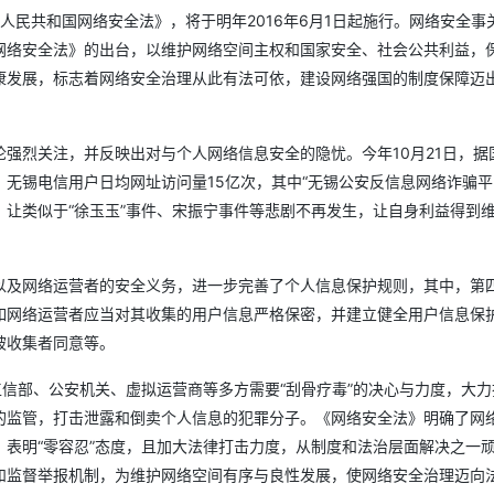
Deepseek-v4-pro
HappyHors
同享
万小智 AI 建站低至 15元/月
Qoder CN
AI 短剧/漫剧
云原生数据库 
快递物流查询
WordPress
人民共和国网络安全法》，将于明年2016年6月1日起施行。网络安全事
成为服务伙
高校合作
点，立即开启云上创新
覆盖公网/内网、递归/权威、移动APP等全场景解析服务
送.CN域名，送备案服务码
基于千问大模型等，支持代码智能生成、研发智能问答
AI助力短剧
态智能体模型
旗舰 MoE 大模型，百万上下文与顶尖推理能力
图生视频，流
网络安全法》的出台，以维护网络空间主权和国家安全、社会公共利益，
Ubuntu
服务生态伙伴
云工开物
康发展，标志着网络安全治理从此有法可依，建设网络强国的制度保障迈
企业应用
Works
Night Plan 支持 Qwen 3.8-Max
云原生大数据计算服务 MaxCompute
AI 办公
容器服务 Kub
NEW
GLM-5.2
Wan2.7-T
Red Hat
30+ 款产品免费体验
Data Agent 驱动的一站式 Data+AI 开发治理平台
夜间 5 折，Qwen/Meoo/TokenPlan 客户专享
面向分析的企业级SaaS模式云数据仓库
AI智能应用
提供一站式管
科研合作
视觉 Coding、空间感知、多模态思考等全面升级
1M上下文，专为长程任务能力而生
ERP
堂（旗舰版）
SUSE
智能客服
强烈关注，并反映出对与个人网络信息安全的隐忧。今年10月21日，据
CRM
防护产品
2个月
自动承接线索
无锡电信用户日均网址访问量15亿次，其中“无锡公安反信息网络诈骗平
建站小程序
OA 办公系统
AI 应用构建
大模型原生
。让类似于“徐玉玉”事件、宋振宁事件等悲剧不再发生，让自身利益得到
力提升
财税管理
模板建站
Qoder
大模型服务平台百炼-应用模版
HOT
NEW
面向真实软件
个人版上线、团队版降价；千问3.8-Max首发发尝鲜
丰富多元化的应用模版和解决方案
以及网络运营者的安全义务，进一步完善了个人信息保护规则，其中，第
400电话
定制建站
如网络运营者应当对其收集的用户信息严格保密，并建立健全用户信息保
万有无界
大模型服务平台百炼-智能体
方案
广告营销
模板小程序
被收集者同意等。
的模型效果
灵活可视化地构建企业级 Agent
定制小程序
工信部、公安机关、虚拟运营商等多方需要“刮骨疗毒”的决心与力度，大力
秒悟
人工智能平台 PAI
APP 开发
的监管，打击泄露和倒卖个人信息的犯罪分子。《网络安全法》明确了网
云端极速 AI 
新一代 AI 视频生成模型，深度适配广告营销等场景
AI Native 的算法工程平台，一站式完成建模、训练、推理服务部署
表明“零容忍”态度，且加大法律打击力度，从制度和法治层面解决之一
建站系统
和监督举报机制，为维护网络空间有序与良性发展，使网络安全治理迈向