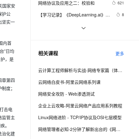
安全
网络协议及应用之二：校验和
我要投诉
e-1.1-I2V
Cosyvoice-V3-Flash
621
PolarDB
上云场景组合购
Milvus 弹性伸缩功能新增节
（无工具箱版本及工具箱版本对比）
关国家安
伴
漫剧创作，剧本、分镜、视频高效生成
100%兼容MySQL、PostgreSQL，兼容Oracle，支持集中和分布式
覆盖90%+业务场景，专享组合折扣价
点支持范围
畅自然，细节丰富
高表现力语音合成大模型，语音克隆听感自然
保护公
VPN
【学习记录】《DeepLearning.ai》第
8
十课：卷积神经网络(Convolutional 
出坚实一
ernetes 版 ACK
云聚AI 严选权益
AI 原生数据库服务发布
SSL 证书
网络编程socket
7
2V
Fun-ASR
Neural Networks)
，一键激活高效办公新体验
理容器应用的 K8s 服务
精选AI产品，从模型到应用全链提效
Agent 数据网关
文戏情感细腻自然，动作戏激烈拳拳到肉，实现更强表演能力
支持中英文自由切换，具备更强的噪声鲁棒性
堡垒机
27、深入理解计算机系统笔记，网络
4
AI 用量加速计划
国内首
云原生数据库 PolarDB
编程
防火墙
、识别商机，让客服更高效、服务更出色。
深入理解深度学习中的卷积神经网络
新老同享，达量后返
Agentic Database 发布
3
台”日均
相关课程
更多
（CNN）：从原理到实践
主机安全
应用
维护，是
云计算工程师解析与实战-网络专家篇（体验版）
千问办公
NEW
AI 应用及服务市场
的智能体编程平台
一站式AI生产力平台
四章第四
云网络白皮书-阿里云网络系列课
护制度；
AI 应用
伶鹊
网络安全攻防 - Web渗透测试
企业级人与Agent协作平台，接入和调度多个数字员工
智能客服平台，对话机器人、对话分析、智能外呼
大模型
企业上云攻略-阿里云网络产品应用系列教程
打击电
大模型服务平台百炼 - 全妙
自然语言处理
Linux网络进阶 - TCP/IP协议及OSI七层模型
络监管主
应用创作平台
多模态内容创作工具，已接入 DeepSeek
数据标注
顽疾。
网络管理者必知-2分钟了解新出台的《网络安全法》
法治化建
机器学习