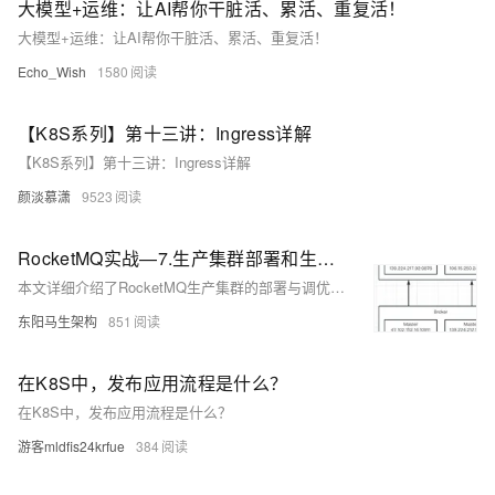
大模型+运维：让AI帮你干脏活、累活、重复活！
用运行环境。 了解产品详情: https://www.aliyun.com/product/kubernetes
大模型+运维：让AI帮你干脏活、累活、重复活！
Echo_Wish
1580
【K8S系列】第十三讲：Ingress详解
【K8S系列】第十三讲：Ingress详解
颜淡慕潇
9523
RocketMQ实战—7.生产集群部署和生产参数
本文详细介绍了RocketMQ生产集群的部署与调优过程，包括集群规划、环境搭建、参数配置和优化策略。
东阳马生架构
851
在K8S中，发布应用流程是什么？
在K8S中，发布应用流程是什么？
游客mldfis24krfue
384