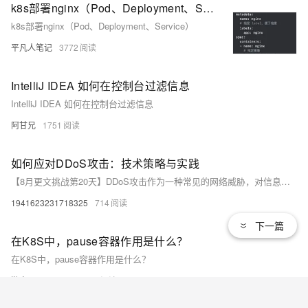
k8s部署nginx（Pod、Deployment、Service）
k8s部署nginx（Pod、Deployment、Service）
平凡人笔记
3772
IntelliJ IDEA 如何在控制台过滤信息
IntelliJ IDEA 如何在控制台过滤信息
阿甘兄
1751
如何应对DDoS攻击：技术策略与实践
【8月更文挑战第20天】DDoS攻击作为一种常见的网络威胁，对信息系统的安全稳定运行构成了严峻挑战。通过采用流量清洗、CDN、负载均衡、防火墙与IPS、协议与连接限制、强化网络基础设施、实时监测与响应以及专业DDoS防护服务等策略，企业可以构建更加健壮的防御体系，有效应对DDoS攻击。然而，防御DDoS攻击的最佳方法是预防，企业应定期进行风险评估和安全演练，及时更新和强化安全措施，以提高网络的抵御能力和应对能力。
1941623231718325
714
下一篇
在K8S中，pause容器作用是什么？
在K8S中，pause容器作用是什么？
游客mldfis24krfue
616