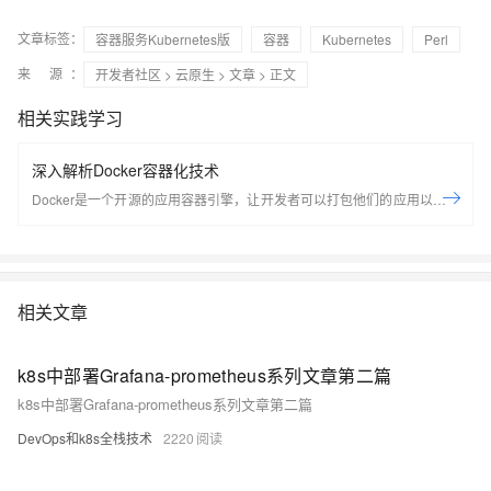
文章标签：
容器服务Kubernetes版
容器
Kubernetes
Perl
来 源：
开发者社区
>
云原生
>
文章
> 正文
相关实践学习
深入解析Docker容器化技术
Docker是一个开源的应用容器引擎，让开发者可以打包他们的应用以及依
赖包到一个可移植的容器中，然后发布到任何流行的Linux机器上，也可以
实现虚拟化，容器是完全使用沙箱机制，相互之间不会有任何接口。
Docker是世界领先的软件容器平台。开发人员利用Docker可以消除协作编
码时“在我的机器上可正常工作”的问题。运维人员利用Docker可以在隔离
相关文章
容器中并行运行和管理应用，获得更好的计算密度。企业利用Docker可以
构建敏捷的软件交付管道，以更快的速度、更高的安全性和可靠的信誉为
Linux和Windows Server应用发布新功能。 在本套课程中，我们将全面的
k8s中部署Grafana-prometheus系列文章第二篇
讲解Docker技术栈，从环境安装到容器、镜像操作以及生产环境如何部署
k8s中部署Grafana-prometheus系列文章第二篇
开发的微服务应用。本课程由黑马程序员提供。 &nbsp; &nbsp; 相关的阿
DevOps和k8s全栈技术
2220
里云产品：容器服务 ACK 容器服务 Kubernetes 版（简称 ACK）提供高
性能可伸缩的容器应用管理能力，支持企业级容器化应用的全生命周期管
理。整合阿里云虚拟化、存储、网络和安全能力，打造云端最佳容器化应