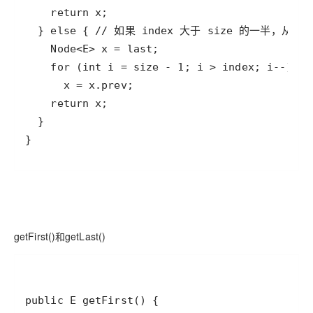
}
getFirst()和getLast()