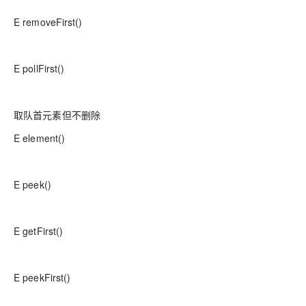
E removeFirst()
E pollFirst()
取队首元素但不删除
E element()
E peek()
E getFirst()
E peekFirst()