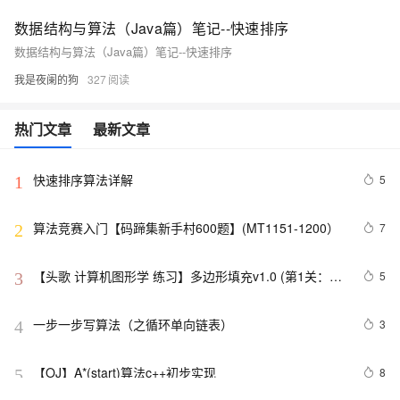
数据结构与算法（Java篇）笔记--快速排序
数据结构与算法（Java篇）笔记--快速排序
我是夜阑的狗
327
热门文章
最新文章
快速排序算法详解
5
1
算法竞赛入门【码蹄集新手村600题】(MT1151-1200）
7
2
【头歌 计算机图形学 练习】多边形填充v1.0 (第1关：扫
5
3
描线填充算法（活动边表AET法） 第2关：边缘填充法 第
3关：区域四连通种子填充算法 第4关：区域扫描线种子
一步一步写算法（之循环单向链表）
3
4
填充算法)
【OJ】A*(start)算法c++初步实现
8
5