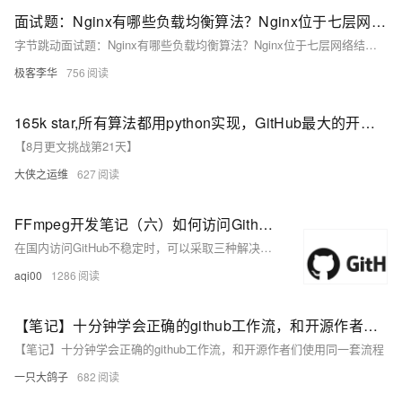
面试题：Nginx有哪些负载均衡算法？Nginx位于七层网络结构中的哪一层？
字节跳动面试题：Nginx有哪些负载均衡算法？Nginx位于七层网络结构中的哪一层？
极客李华
756
165k star,所有算法都用python实现，GitHub最大的开源算法库，
【8月更文挑战第21天】
大侠之运维
627
FFmpeg开发笔记（六）如何访问Github下载FFmpeg源码
在国内访问GitHub不稳定时，可以采取三种解决方法。首先，通过网站(<https://ping.chinaz.com/github.com>)找到快速响应的GitHub IP，将其添加到本地hosts文件，然后刷新DNS缓存以正常访问。其次，使用代下载网站如(<https://d.serctl.com/>)下载GitHub上的压缩包。最后，可从国内镜像站点，如码云(<https://gitee.com/mirrors/ffmpeg>)，下载FFmpeg等开源代码。这些方法有助于绕过访问限制，确保FFmpeg学习与开发的顺利进行。
aqi00
1286
【笔记】十分钟学会正确的github工作流，和开源作者们使用同一套流程
【笔记】十分钟学会正确的github工作流，和开源作者们使用同一套流程
一只大鸽子
682