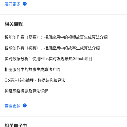
【滤波跟踪】基于卡尔曼滤波算法实现飞行物体运动轨迹
8
6
预测附matlab代码
深入解析消息认证码（MAC）算法：HmacMD5与
13
7
相关课程
HmacSHA1
智能创作赛（复赛）：相册应用中的视频故事生成算法介绍
[回溯算法]python解决N皇后问题(20行代码)
11
8
智能创作赛（初赛）：相册应用中的故事生成算法介绍
机器学习集成学习进阶Xgboost算法原理
13
9
实时数据分析：使用Flink实时发现最热Github项目
什么是AES算法？（整合版）
12
10
相册服务中的故事生成算法介绍
Go语言核心编程 - 数据结构和算法
神经网络概览及算法详解
查看更多
相关电子书