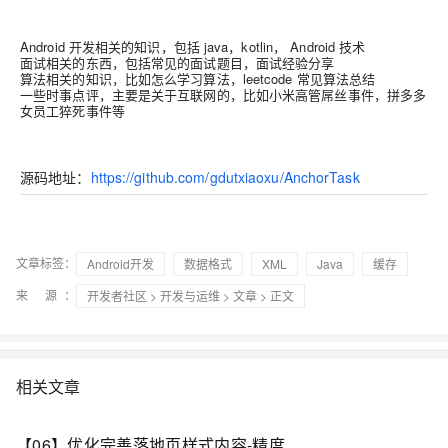
Android 开发相关的知识，包括 java，kotlin， Android 技术
面试相关的东西，包括常见的面试题目，面试经验分享
算法相关的知识，比如怎么学习算法，leetcode 常见算法总结
一些时事点评，主要是关于互联网的，比如小米高管屌丝事件，拼多多
女员工猝死事件等
源码地址：
https://github.com/gdutxiaoxu/AnchorTask
文章标签：
Android开发
数据格式
XML
Java
缓存
来 源：
开发者社区
>
开发与运维
>
文章
> 正文
相关文章
【06】优化完善落地页样式内容-精度优化-vue加vite开发实战-做一个非常漂亮的APP下载落地页-支持PC和H5自适应提供安卓苹果鸿蒙下载和网页端访问-优雅草卓伊凡