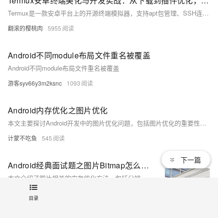
Termux安卓终端美化与开发实战：从下载到插件优化，小白也能玩转Linux
Termux是一款安卓平台上的开源终端模拟器，支持apt包管理、SSH连接及Python/Node.js/C++开发环境搭建，被誉为“手机上的Linux系统”。其特点包括零ROOT权限、跨平台开发和强大扩展性。本文详细介绍其安装准备、基础与高级环境配置、必备插件推荐、常见问题解决方法以及延伸学习资源，帮助用户充分利用Termux进行开发与学习。适用于Android 7+设备，原创内容转载请注明来源。
翻滚的樱桃肉
5955
Android不同module布局文件重名被覆盖
Android不同module布局文件重名被覆盖
游客syv66y3m2ksnc
1093
Android内存优化之图片优化
本文主要探讨Android开发中的图片优化问题，包括图片优化的重要性、OOM错误的成因及解决方法、Android支持的图片格式及其特点。同时介绍了图片储存优化的三种方式：尺寸优化、质量压缩和内存重用，并详细讲解了相关的实现方法与属性。此外，还分析了图片加载优化策略，如异步加载、缓存机制、懒加载等，并结合多级缓存流程提升性能。最后对比了几大主流图片加载框架（Universal ImageLoader、Picasso、Glide、Fresco）的特点与适用场景，重点推荐Fresco在处理大图、动图时的优异表现。这些内容为开发者提供了全面的图片优化解决方案。
计蒙不吃鱼
545
下一篇
Android经典面试题之图片Bitmap怎么做优化
本文介绍了图片相关的内存优化方法，包括分辨率适配、图片压缩与缓存。文中详细讲解了如何根据不同分辨率放置图片资源，避免图片拉伸变形；并通过示例代码展示了使用`BitmapFactory.Options`进行图片压缩的具体步骤。此外，还介绍了Glide等第三方库如何利用LRU算法实现高效图片缓存。
Ant.Dream
395
目录