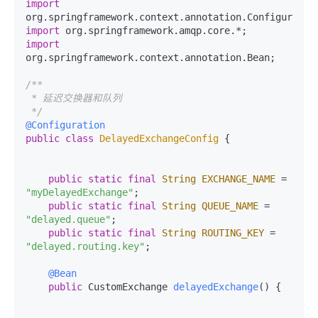
import
import
import
org.springframework.context.annotation.Bean;

/**

 * 延迟交换器和队列

 */
@Configuration
public
class
DelayedExchangeConfig
 {

public
static
final
String
EXCHANGE_NAME
=
"myDelayedExchange"
;

public
static
final
String
QUEUE_NAME
=
"delayed.queue"
;

public
static
final
String
ROUTING_KEY
=
"delayed.routing.key"
;

@Bean
public
 CustomExchange 
delayedExchange
()
 {
