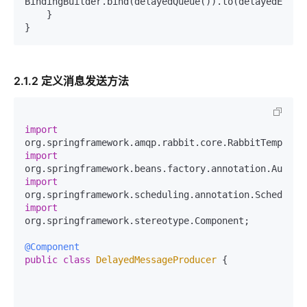
BindingBuilder.bind(delayedQueue()).to(delayedExchan
    }

2.1.2 定义消息发送方法
import
import
import
import
org.springframework.stereotype.Component;

@Component
public
class
DelayedMessageProducer
 {
