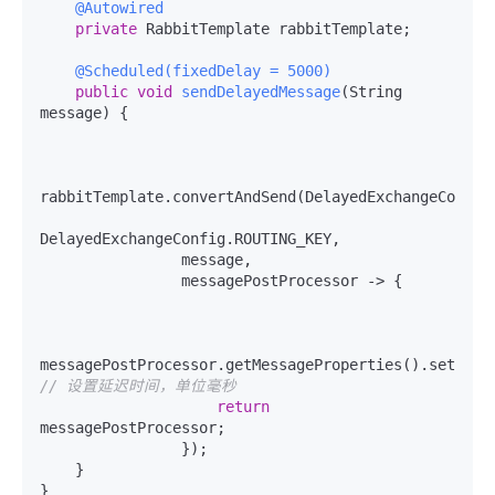
@Autowired
private
 RabbitTemplate rabbitTemplate;

@Scheduled(fixedDelay = 5000)
public
void
sendDelayedMessage
(String 
message)
 {

rabbitTemplate.convertAndSend(DelayedExchangeConfig.
DelayedExchangeConfig.ROUTING_KEY,

                message,

                messagePostProcessor -> {

messagePostProcessor.getMessageProperties().setDela
// 设置延迟时间，单位毫秒
return
messagePostProcessor;

                });

    }
