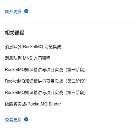
队列】第4章
深入了解Apache RocketMQ：可靠的分布式消息队列
5
6
阿里二面：RocketMQ 消费失败了，怎么处理？
6
7
相关课程
消息队列 RocketMQ 消息集成
RabbitMQ的使用与分析
4
8
消息队列 MNS 入门课程
一文讲透消息队列RocketMQ实现消费幂等
8
9
RocketMQ知识精讲与项目实战（第一阶段）
NanoMQ Newsletter 2022-08｜v0.11：MQTT 5.0 + 
3
10
RocketMQ知识精讲与项目实战（第二阶段）
MQTT over QUIC 桥接，新增 HTTP API 监控客户端状
RocketMQ知识精讲与项目实战（第三阶段）
态
微服务实战-RocketMQ Binder
查看更多