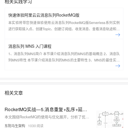
相关实践学习
快速体验阿里云云消息队列RocketMQ版
本实验将带您快速体验使用云消息队列RocketMQ版Serverless系列实例
进行获取接入点、创建Topic、创建订阅组、收发消息、查看消息轨迹和仪
表盘。
消息队列 MNS 入门课程
1、消息队列MNS简介 本节课介绍消息队列的MNS的基础概念 2、消息队
列MNS特性 本节课介绍消息队列的MNS的主要特性 3、MNS的最佳实践
及场景应用 本节课介绍消息队列的MNS的最佳实践及场景应用案例 4、手
把手系列：消息队列MNS实操讲 本节课介绍消息队列的MNS的实际操作
演示 5、动手实验：基于MNS，0基础轻松构建 Web Client 本节课带您一
起基于MNS，0基础轻松构建 Web Client
相关文章
RocketMQ实战—5.消息重复+乱序+延迟的处理
本文围绕RocketMQ的使用与优化展开，分析了优惠券重复发放的原因及解决方案。首先，通过案例说明了优惠券系统因消息重复、数据库宕机或消费失败等原因导致重复发券的问题，并提出引入幂等性机制（如业务判断法、Redis状态判断法）来保证数据唯一性。其次，探讨了死信队列在处理消费失败时的作用，以及如何通过重试和死信队列解决消息处理异常。接着，分析了订单库同步中消息乱序的原因，提出了基于顺序消息机制的代码实现方案，确保消息按序处理。此外，介绍了利用Tag和属性过滤数据提升效率的方法，以及延迟消息机制优化定时退款扫描的功能。最后，总结了RocketMQ生产实践中的经验.
东阳马生架构
1030