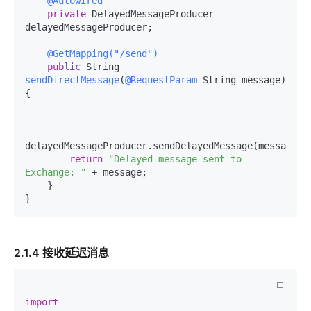
@Autowired
private
 DelayedMessageProducer 
delayedMessageProducer;

@GetMapping("/send")
public
 String 
sendDirectMessage
(
@RequestParam
 String message)
{

delayedMessageProducer.sendDelayedMessage(message);

return
"Delayed message sent to 
Exchange: "
 + message;

    }

2.1.4 接收延迟消息
import