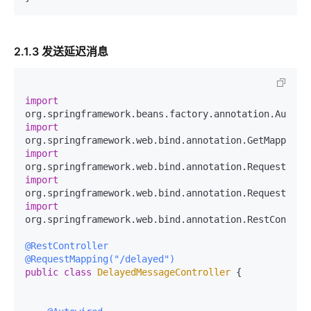
2.1.3 发送延迟消息
import
import
import
import
import
org.springframework.web.bind.annotation.RestControll
@RestController
@RequestMapping("/delayed")
public
class
DelayedMessageController
 {
