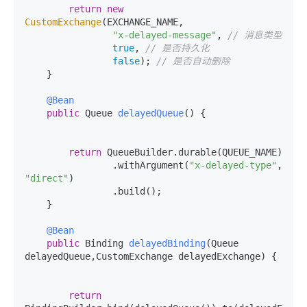
return
new
CustomExchange
(EXCHANGE_NAME,

"x-delayed-message"
, 
// 消息类型
true
, 
// 是否持久化
false
); 
// 是否自动删除
    }

@Bean
public
 Queue 
delayedQueue
()
 {

return
 QueueBuilder.durable(QUEUE_NAME)

                .withArgument(
"x-delayed-type"
, 
"direct"
)

                .build();

    }

@Bean
public
 Binding 
delayedBinding
(Queue 
delayedQueue,CustomExchange delayedExchange)
 {

return