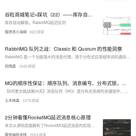
谷粒商城笔记+踩坑（22）——库存自动解锁。RabbitMQ延迟队列
库存自动解锁。RabbitMQ延迟队列
程序员小海绵
622
RabbitMQ 队列之战：Classic 和 Quorum 的性能洞察
RabbitMQ 是一个功能强大的消息代理，用于分布式应用程序间的通信。它通过队列临时存储消息，支持异步通信和解耦。经典队列适合高吞吐量和低延迟场景，而仲裁队列则提供高可用性和容错能力，适用于关键任务系统。选择哪种队列取决于性能、持久性和容错性的需求。
何雨晨
1245
MQ的顺序性保证：顺序队列、消息编号、分布式锁，一文全掌握！
【8月更文挑战第24天】消息队列（MQ）是分布式系统的关键组件，用于实现系统解耦、提升可扩展性和可用性。保证消息顺序性是其重要挑战之一。本文介绍三种常用策略：顺序队列、消息编号与分布式锁，通过示例展示如何确保消息按需排序。这些方法各有优势，可根据实际场景灵活选用。提供的Java示例有助于加深理解与实践应用。
土木林森
1279
2分钟看懂RocketMQ延迟消息核心原理
本文从源码层面解析了RocketMQ延迟消息的实现原理，包括延迟消息的使用、Broker端处理机制以及定时任务对延迟消息的处理流程。
服务端技术栈
2553