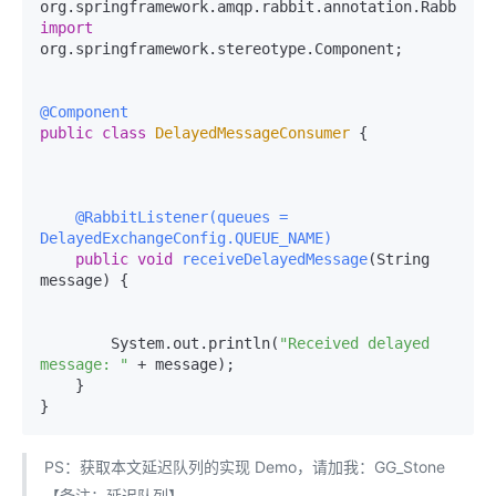
import
org.springframework.stereotype.Component;

@Component
public
class
DelayedMessageConsumer
 {

@RabbitListener(queues = 
DelayedExchangeConfig.QUEUE_NAME)
public
void
receiveDelayedMessage
(String 
message)
 {

        System.out.println(
"Received delayed 
message: "
 + message);

    }

PS：获取本文延迟队列的实现 Demo，请加我：GG_Stone
【备注：延迟队列】