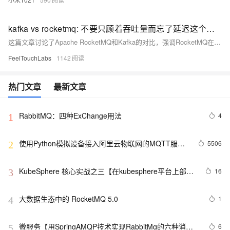
kafka vs rocketmq: 不要只顾着吞吐量而忘了延迟这个指标
这篇文章讨论了Apache RocketMQ和Kafka的对比，强调RocketMQ在低延迟、消息重试与追踪、海量Topic、多租户等方面进行了优化，特别是在小包非批量和大量分区场景下的吞吐量超越Kafka，适合电商和金融领域等高并发、高可靠和高可用场景。
FeelTouchLabs
1142
热门文章
最新文章
RabbitMQ：四种ExChange用法
4
1
使用Python模拟设备接入阿里云物联网的MQTT服务
5506
2
器
KubeSphere 核心实战之三【在kubesphere平台上部署
16
3
ElasticSearch、应用商店部署RabbitMQ和应用市场部
署Zookeeper】（实操篇 3/4）
大数据生态中的 RocketMQ 5.0
1
4
微服务【用SpringAMQP技术实现RabbitMq的六种消息
6
5