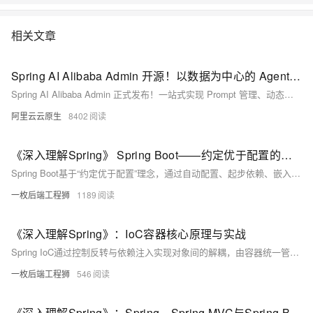
相关文章
Spring AI Alibaba Admin 开源！以数据为中心的 Agent 开发平台
Spring AI Alibaba Admin 正式发布！一站式实现 Prompt 管理、动态热更新、评测集构建、自动化评估与全链路可观测，助力企业高效构建可信赖的 AI Agent 应用。开源共建，现已上线！
阿里云云原生
8402
《深入理解Spring》 Spring Boot——约定优于配置的革命者
Spring Boot基于“约定优于配置”理念，通过自动配置、起步依赖、嵌入式容器和Actuator四大特性，简化Spring应用的开发与部署，提升效率，降低门槛，成为现代Java开发的事实标准。
一枚后端工程狮
1189
《深入理解Spring》：IoC容器核心原理与实战
Spring IoC通过控制反转与依赖注入实现对象间的解耦，由容器统一管理Bean的生命周期与依赖关系。支持XML、注解和Java配置三种方式，结合作用域、条件化配置与循环依赖处理等机制，提升应用的可维护性与可测试性，是现代Java开发的核心基石。
一枚后端工程狮
546
《深入理解Spring》：Spring、Spring MVC与Spring Boot的深度解析