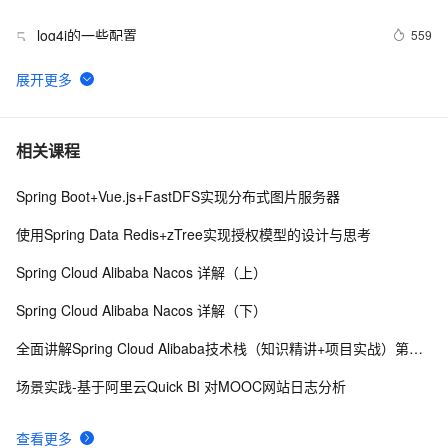
log4j的一些配置
559
5
图解MySQL【日志】——Redo Log
13
6
SLS新版告警入门-旧版告警升级
7
7
相关课程
Spring Boot+Vue.js+FastDFS实现分布式图片服务器
Artifact SSMTest:war exploded: Error during artifact 
8
8
deployment. See server log for details.
使用Spring Data Redis+zTree实现授权模型的设计与思考
python 技术篇-logging模块的日志定期清理设置，自动清
5
9
Spring Cloud Alibaba Nacos 详解（上）
理上个月的日志实例演示
Windows Phone 实用开发技巧（24）：上传日志
7
10
Spring Cloud Alibaba Nacos 详解（下）
全面讲解Spring Cloud Alibaba技术栈（知识精讲+项目实战）第一阶段
场景实践-基于阿里云Quick BI 对MOOC网站日志分析
查看更多