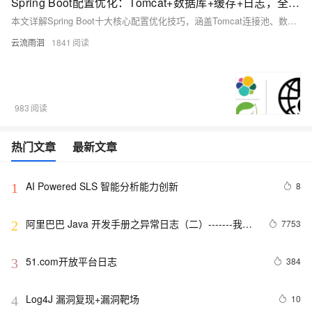
Spring Boot配置优化：Tomcat+数据库+缓存+日志，全场景教程
本文详解Spring Boot十大核心配置优化技巧，涵盖Tomcat连接池、数据库连接池、Jackson时区、日志管理、缓存策略、异步线程池等关键配置，结合代码示例与通俗解释，助你轻松掌握高并发场景下的性能调优方法，适用于实际项目落地。
云流雨洄
1841
983
热门文章
最新文章
AI Powered SLS 智能分析能力创新
8
1
阿里巴巴 Java 开发手册之异常日志（二）-------我的
7753
2
经验
51.com开放平台日志
384
3
Log4J 漏洞复现+漏洞靶场
10
4