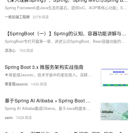
Spring Framework是Java生态的基石，提供IoC、AOP等核心功能；Spring MVC基于其构建，实现Web层MVC架构；Spring Boot则通过自动配置和内嵌服务器，极大简化了开发与部署。三者层层演进，Spring Boot并非替代，而是对前者的高效封装与增强，适用于微服务与快速开发，而深入理解Spring Framework有助于更好驾驭整体技术栈。
一枚后端工程狮
2278
【SpringBoot（一）】Spring的认知、容器功能讲解与自动装配原理的入门，带你熟悉Springboot中基本的注解使用
SpringBoot专栏开篇第一章，讲述认识SpringBoot、Bean容器功能的讲解、自动装配原理的入门，还有其他常用的Springboot注解！如果想要了解SpringBoot，那么就进来看看吧！
凉凉心.
793
Spring Boot 3.x 微服务架构实战指南
🌟蒋星熠Jaxonic，技术宇宙中的星际旅人。深耕Spring Boot 3.x与微服务架构，探索云原生、性能优化与高可用系统设计。以代码为笔，在二进制星河中谱写极客诗篇。关注我，共赴技术星辰大海！（238字）
蒋星熠Jaxonic
1430
基于Spring AI Alibaba + Spring Boot + Ollama搭建本地AI对话机器人API
Spring AI Alibaba集成Ollama，基于Java构建本地大模型应用，支持流式对话、knife4j接口可视化，实现高隐私、免API密钥的离线AI服务。
varin
7428