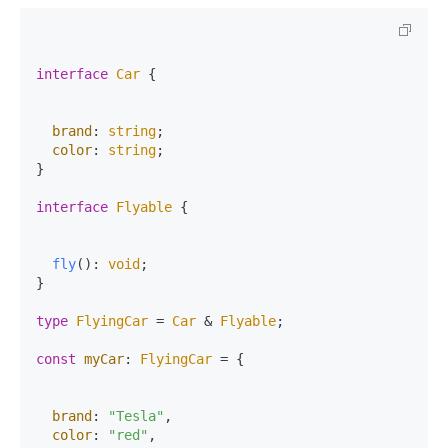
interface
Car
 {

brand
: 
string
;

color
: 
string
;

}

interface
Flyable
 {

fly
(): 
void
;

}

type
FlyingCar
 = 
Car
 & 
Flyable
;

const
myCar
: 
FlyingCar
 = {

brand
: 
"Tesla"
,

color
: 
"red"
,
