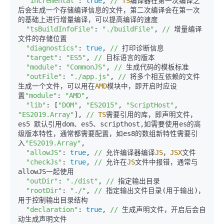
"incremental"
: 
true
, 
//
TS
编译器在第一次编译之
后会生成一个存储编译信息的文件，第二次编译会在第一次
的基础上进行增量编译，可以提高编译的速度

"tsBuildInfoFile"
: 
"./buildFile"
, 
//
 增量编译
文件的存储位置

"diagnostics"
: 
true
, 
//
 打印诊断信息 

"target"
: 
"ES5"
, 
//
 目标语言的版本

"module"
: 
"CommonJS"
, 
//
 生成代码的模板标准

"outFile"
: 
"./app.js"
, 
//
 将多个相互依赖的文件
生成一个文件，可以用在
AMD
模块中，即开启时应设
置
"module"
: 
"AMD"
,

"lib"
: [
"DOM"
, 
"ES2015"
, 
"ScriptHost"
, 
"ES2019.Array"
], 
//
TS
需要引用的库，即声明文件，
es5 默认引用dom、es5、scripthost,如需要使用es的高
级版本特性，通常都需要配置，如es8的数组新特性需要引
入
"ES2019.Array"
,

"allowJS"
: 
true
, 
//
 允许编译器编译
JS
，
JSX
文件

"checkJs"
: 
true
, 
//
 允许在
JS
文件中报错，通常与
allowJS一起使用

"outDir"
: 
"./dist"
, 
//
 指定输出目录

"rootDir"
: 
"./"
, 
//
 指定输出文件目录(用于输出)，
用于控制输出目录结构

"declaration"
: 
true
, 
//
 生成声明文件，开启后会自
动生成声明文件
