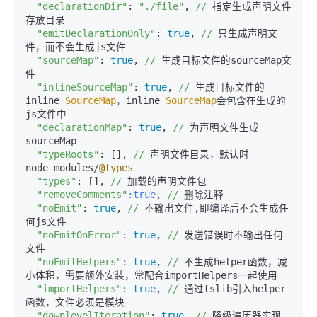
"declarationDir"
: 
"./file"
, 
//
 指定生成声明文件
存放目录

"emitDeclarationOnly"
: 
true
, 
//
 只生成声明文
件，而不会生成js文件

"sourceMap"
: 
true
, 
//
 生成目标文件的sourceMap文
件

"inlineSourceMap"
: 
true
, 
//
 生成目标文件的
inline 
SourceMap
，inline 
SourceMap
会包含在生成的
js文件中

"declarationMap"
: 
true
, 
//
 为声明文件生成
sourceMap

"typeRoots"
: [], 
//
 声明文件目录，默认时
node_modules/
@types
"types"
: [], 
//
 加载的声明文件包

"removeComments"
:true
, 
//
 删除注释 

"noEmit"
: 
true
, 
//
 不输出文件,即编译后不会生成任
何js文件

"noEmitOnError"
: 
true
, 
//
 发送错误时不输出任何
文件

"noEmitHelpers"
: 
true
, 
//
 不生成helper函数，减
小体积，需要额外安装，常配合importHelpers一起使用

"importHelpers"
: 
true
, 
//
 通过tslib引入helper
函数，文件必须是模块

"downlevelIteration"
: 
true
, 
//
 降级遍历器实现，