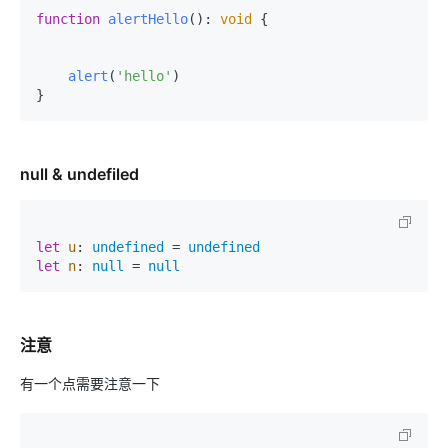
function
alertHello
(
): 
void
 {

alert
(
'hello'
)

null & undefiled
let
u
: 
undefined
 = 
undefined
let
n
: 
null
 = 
null
注意
有一个点需要注意一下