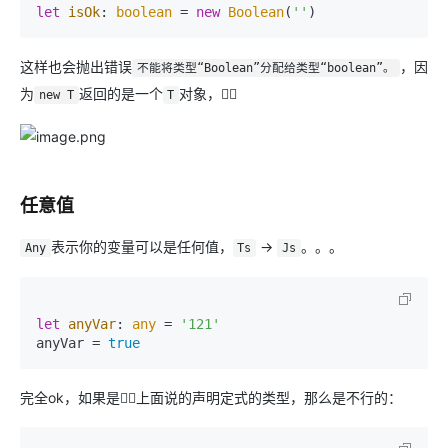
let
isOk
: 
boolean
 = 
new
Boolean
(
''
这样也会抛出错误
，因
不能将类型“Boolean”分配给类型“boolean”。
为
返回的是一个
对象，👇🏻
new T
T
任意值
表示你的变量可以是任何值，
->
。。。
Any
Ts
Js
let
anyVar
: 
any
 = 
'121'
anyVar = 
true
完全ok，如果是👆🏻上面说的声明定式的类型，那么是不行的：