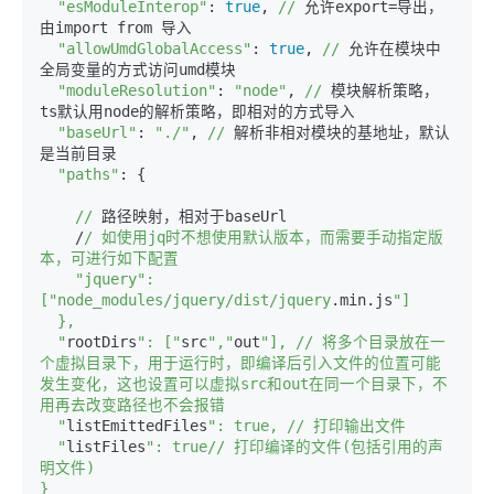
"esModuleInterop"
: 
true
, 
//
 允许export=导出，
由import from 导入

"allowUmdGlobalAccess"
: 
true
, 
//
 允许在模块中
全局变量的方式访问umd模块

"moduleResolution"
: 
"node"
, 
//
 模块解析策略，
ts默认用node的解析策略，即相对的方式导入

"baseUrl"
: 
"./"
, 
//
 解析非相对模块的基地址，默认
是当前目录

"paths"
: {

//
 路径映射，相对于baseUrl

    /
/ 如使用jq时不想使用默认版本，而需要手动指定版
本，可进行如下配置

    "jquery": 
["node_modules/jquery
/dist/jquery
.min.js
"]

  },

  "
rootDirs
": ["
src
","
out
"], // 将多个目录放在一
个虚拟目录下，用于运行时，即编译后引入文件的位置可能
发生变化，这也设置可以虚拟src和out在同一个目录下，不
用再去改变路径也不会报错

  "
listEmittedFiles
": true, // 打印输出文件

  "
listFiles
": true// 打印编译的文件(包括引用的声
明文件)
