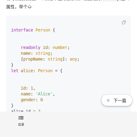
属性，举个🌰
interface
Person
 {

readonly
id
: 
number
;

name
: 
string
;

    [
propName
: 
string
]: 
any
;

let
alice
: 
Person
 = {

id
: 
1
,

name
: 
'Alice'
,

gender
: 
0
下一篇
}

alice.
id
 = 
2
// error: 无法分配到 "id" ，因为它是只读属性。
目录