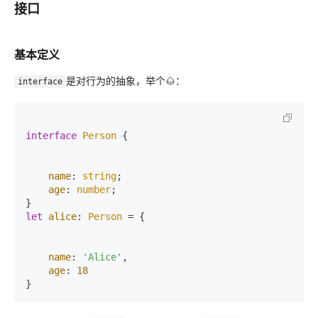
接口
基本定义
是对行为的抽象，举个🌰：
interface
interface
Person
 {

name
: 
string
;

age
: 
number
;

let
alice
: 
Person
 = {

name
: 
'Alice'
,

age
: 
18