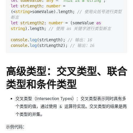
let
someValue
: 
any
 = 
"This is a string"
let
strLength
: 
number
 = 
(<
string
>someValue).
length
; 
// 使用尖括号进行类型
断言
let
strLength2
: 
number
 = (someValue 
as
string
).
length
; 
// 使用 as 关键字进行类型断言
console
.
log
(strLength); 
// 输出：16
console
.
log
(strLength2); 
// 输出：16
高级类型：交叉类型、联合
类型和条件类型
交叉类型（Intersection Types）：交叉类型表示同时具有多
个类型的值，通过使用
运算符实现。交叉类型的结果是两
&
个类型的并集。
示例代码：