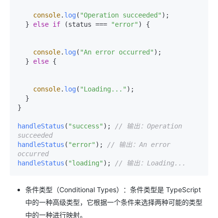
console
.
log
(
"Operation succeeded"
);

  } 
else
if
 (status === 
"error"
) {

console
.
log
(
"An error occurred"
);

  } 
else
 {

console
.
log
(
"Loading..."
);

  }

}

handleStatus
(
"success"
); 
// 输出：Operation 
succeeded
handleStatus
(
"error"
); 
// 输出：An error 
occurred
handleStatus
(
"loading"
); 
// 输出：Loading...
条件类型（Conditional Types）：条件类型是 TypeScript
中的一种高级类型，它根据一个条件来选择两种可能的类型
中的一种进行映射。