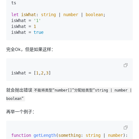
ts

let
isWhat
: 
string
 | 
number
 | 
boolean
;

isWhat = 
'1'
isWhat = 
1
isWhat = 
true
完全Ok，但是如果这样：
isWhat = [
1
,
2
,
3
就会抛出错误
不能将类型“number[]”分配给类型“string | number |
boolean”
再举一个例子：
function
getLength
(
something
: 
string
 | 
number
): 