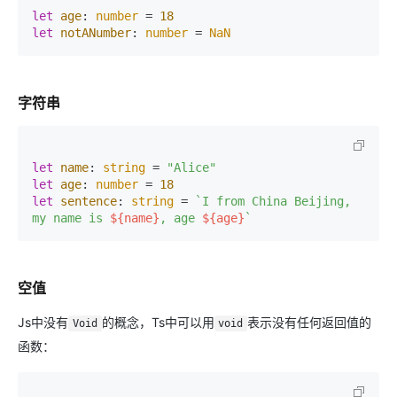
let
age
: 
number
 = 
18
let
notANumber
: 
number
 = 
NaN
字符串
let
name
: 
string
 = 
"Alice"
let
age
: 
number
 = 
18
let
sentence
: 
string
 = 
`I from China Beijing, 
my name is 
${name}
, age 
${age}
`
空值
Js中没有
的概念，Ts中可以用
表示没有任何返回值的
Void
void
函数：