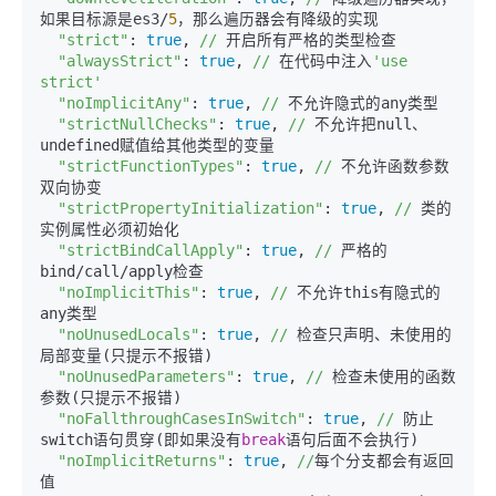
如果目标源是es3/
5
，那么遍历器会有降级的实现

"strict"
: 
true
, 
//
 开启所有严格的类型检查

"alwaysStrict"
: 
true
, 
//
 在代码中注入
'use 
strict'
"noImplicitAny"
: 
true
, 
//
 不允许隐式的any类型

"strictNullChecks"
: 
true
, 
//
 不允许把null、
undefined赋值给其他类型的变量

"strictFunctionTypes"
: 
true
, 
//
 不允许函数参数
双向协变

"strictPropertyInitialization"
: 
true
, 
//
 类的
实例属性必须初始化

"strictBindCallApply"
: 
true
, 
//
 严格的
bind/call/apply检查

"noImplicitThis"
: 
true
, 
//
 不允许this有隐式的
any类型

"noUnusedLocals"
: 
true
, 
//
 检查只声明、未使用的
局部变量(只提示不报错)

"noUnusedParameters"
: 
true
, 
//
 检查未使用的函数
参数(只提示不报错)

"noFallthroughCasesInSwitch"
: 
true
, 
//
 防止
switch语句贯穿(即如果没有
break
语句后面不会执行)

"noImplicitReturns"
: 
true
, 
//
每个分支都会有返回
值
