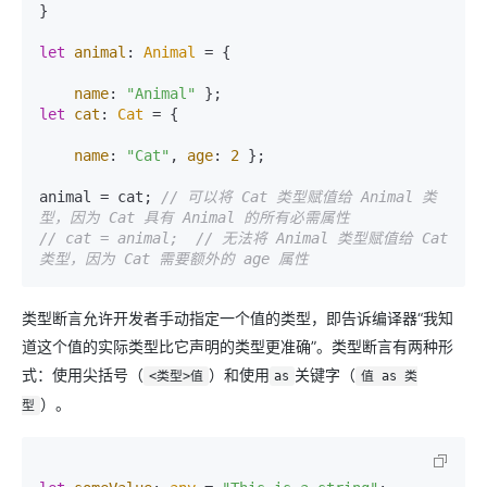
}

let
animal
: 
Animal
 = {

name
: 
"Animal"
let
cat
: 
Cat
 = {

name
: 
"Cat"
, 
age
: 
2
 };

animal = cat; 
// 可以将 Cat 类型赋值给 Animal 类
型，因为 Cat 具有 Animal 的所有必需属性
// cat = animal;  // 无法将 Animal 类型赋值给 Cat 
类型，因为 Cat 需要额外的 age 属性
类型断言允许开发者手动指定一个值的类型，即告诉编译器“我知
道这个值的实际类型比它声明的类型更准确”。类型断言有两种形
式：使用尖括号（
）和使用
关键字（
<类型>值
as
值 as 类
）。
型