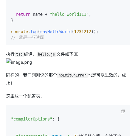
return
 name + 
"hello world111"
;

}

console
.
log
(
sayHelloWorld
(
1231212
// 我是一行注释
执行
编译，
文件如下👇🏻
tsc
hello.js
同样的，我们刚刚说的那个
也是可以生效的，成
noEmitOnError
功！
这里放一个配置表：
"compilerOptions"
: {
