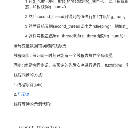
1.在g_num=0时，first_thread取得g_num=0。此时系统把fi
态，t2也获得g_num=0
2.然后second_thread对得到的值进行加1并赋给g_num，
3.然后系统又把second_thread调度为”sleeping”，把fi
4.这样导致虽然first_thread和first_thread都对g_nu
全局变量数据错误的解决办法:
线程同步: 保证同一时刻只能有一个线程去操作全局变量
同步: 就是协同步调，按预定的先后次序进行运行。如:你说完，
线程同步的方式:
1.线程等待(join)
2.
互斥锁
线程等待的示例代码: