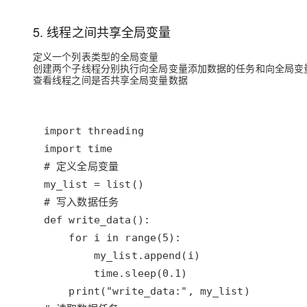
存储
天池大赛
Qwen3.7-Plus
云解析DNS
解决方案免费试用 新老
电子合同
最高领取价值200元试用
能看、能想、能动手的多模
安全
网络与CDN
5. 线程之间共享全局变量
AI 算法大赛
畅捷通
大数据开发治理平台 Data
AI 产品 免费试用
网络
定义一个列表类型的全局变量
安全
云开发大赛
Qwen3-VL-Plus
Tableau 订阅
创建两个子线程分别执行向全局变量添加数据的任务和向全局变
1亿+ 大模型 tokens 和 
查看线程之间是否共享全局变量数据
可观测
入门学习赛
中间件
AI空中课堂在线直播课
云防火墙
140+云产品 免费试用
上云与迁云
云原生的云上边界网络安全
产品新客免费试用，最长1
数据库
生态解决方案
大模型服务
企业出海
大模型ACA认证体验
大数据计算
助力企业全员 AI 认知与能
行业生态解决方案
千问AI平台-Token Plan
政企业务
媒体服务
开发者生态解决方案
企业服务与云通信
千问AI平台-模型体验
AI 开发和 AI 应用解决
在线体验全尺寸、多种模态
域名与网站
Happy 系列大模型
终端用户计算
Serverless
开发工具