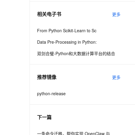
相关电子书
更多
息提取
与 AI 智能体进行实时音视频通话
从文本、图片、视频中提取结构化的属性信息
构建支持视频理解的 AI 音视频实时通话应用
From Python Scikit-Learn to Sc
t.diy 一步搞定创意建站
构建大模型应用的安全防护体系
Data Pre-Processing in Python:
通过自然语言交互简化开发流程,全栈开发支持
通过阿里云安全产品对 AI 应用进行安全防护
双剑合璧-Python和大数据计算平台的结合
推荐镜像
更多
python-release
下一篇
一条命令迁移，帮你实现 OpenClaw 与