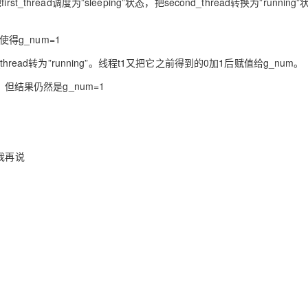
rst_thread调度为”sleeping”状态，把second_thread转换为”running”
使得g_num=1
rst_thread转为”running”。线程t1又把它之前得到的0加1后赋值给g_num。
m加1，但结果仍然是g_num=1
我再说