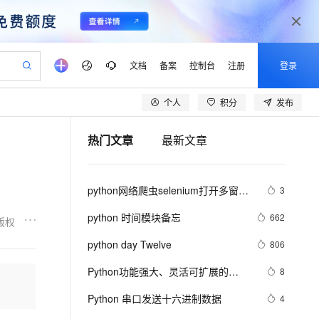
文档
备案
控制台
注册
登录
个人
积分
发布
验
作计划
器
AI 活动
专业服务
服务伙伴合作计划
开发者社区
加入我们
产品动态
服务平台百炼
阿里云 OPC 创新助力计划
热门文章
最新文章
一站式生成采购清单，支持单品或批量购买
io：打造专属 AI 语音助手
S产品伙伴计划（繁花）
峰会
CS
造的大模型服务与应用开发平台
一句话生成原生可编辑精美 PPT 文稿
AI 生产力先锋
Al MaaS 服务伙伴赋能合作
域名
博文
Careers
至高可申请百万元
Qwen3.8-Max 模型上线
开启高性价比 AI 编程新体验
弹性可伸缩的云计算服务
Qwen-Audio-3.0-Realtime 端到端实时语音角色扮演
输入一句话想法, 轻松生成专业的 PPT
先锋实践拓展 AI 生产力的边界
Token 补贴，五大权
计划
海大会
伙伴信用分合作计划
商标
问答
社会招聘
python网络爬虫selenium打开多窗口
3
益加速 OPC 成功
eek-V4-Pro
SS
一键部署幻兽帕鲁游戏服务器
飞天发布时刻
HOT
Open Search 向量检索版支
划
备案
电子书
校园招聘
与切换页面
pSeek-V4-Pro
视频创作，一键激活电商全链路生产力
稳定、安全、高性价比、高性能的云存储服务
一键购买专属联机服务器，轻松开启游戏
所见，即是所愿
持视频检索 Pipeline 功能
更多支持
python 时间模块备忘
662
版权
划
公司注册
镜像站
视频生成
语音识别与合成
专属 QwenPaw
漫剧工坊：一站式动画创作平台
AI 实训营
HOT
应用身份服务 (IDaaS)
python day Twelve
806
合作伙伴培训与认证
划
上云迁移
站生成，高效打造优质广告素材
全接入的云上超级电脑
从聊天伙伴进化为能主动干活的本地数字员工
快速生产连贯的高质量长漫剧
从基础到进阶，Agent 创客手把手教你
OpenClaw 管理能力上线
lScope
我要反馈
e-1.1-T2V
Qwen3-TTS-Flash
Python功能强大、灵活可扩展的
8
查询合作伙伴
n Alibaba Cloud ISV 合作
代维服务
建企业门户网站
10 分钟搭建微信、支付宝小程序
MaxCompute MaxFrame 提
Statsmodels库
畅细腻的高质量视频
离线语音合成大模型，多语言方言自适应，低延迟高稳定
创新加速
Python 串口发送十六进制数据
ope
登录合作伙伴管理后台
4
我要建议
站，无忧落地极速上线
以可视化方式快速构建移动和 PC 门户网站
国内短信简单易用，安全可靠，秒级触达，全球覆盖200+国家和地区。
高效部署网站，快速应用到小程序
供自动弹性内存功能