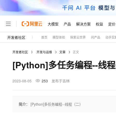
大模型
产品
解决方案
权益
定价
开发者社区
首页
模型体验
探索云世界
问产品
动手实
大模型
产品
解决方案
权益
定价
云市场
伙伴
服务
了解阿里云
精选产品
精选解决方案
普惠上云
产品定价
精选商城
成为销售伙伴
售前咨询
为什么选择阿里云
千问AI平台
开发者社区
开发与运维
文章
正文
了解云产品的定价详情
大模型服务平台百炼
千问办公，解锁你的工作
普惠上云 官方力荐
分销伙伴
在线服务
网站建设
什么是云计算
大
[Python]多任务编程--线
大模型服务与应用平台
企业级Agent产品，直接
云服务器38元/年起，超
咨询伙伴
多端小程序
技术领先
云上成本管理
售后服务
轻量应用服务器
Agency Agents：拥
官方推荐返现计划
大模型
精选产品
精选解决方案
Salesforce 国际版订阅
稳定可靠
管理和优化成本
推荐新用户得奖励，单订单
销售伙伴合作计划
2023-08-05
253
发布于吉林
自助服务
友盟天域
安全合规
人工智能与机器学习
AI
文本生成
云数据库 RDS
HappyHorse 打造一
云工开物
无影生态合作计划
在线服务
观测云
分析师报告
高校专属算力普惠，学生认
计算
互联网应用开发
Qwen3.8-Max
HOT
Salesforce On Alibaba C
工单服务
Tuya 物联网平台阿里云
研究报告与白皮书
人工智能平台 PAI
快速拥有专属 OpenClaw
简介：
[Python]多任务编程--线程（二）
大模
Consulting Partner 合
大数据
容器
智能体时代全能旗舰模型
免费试用
短信专区
一站式AI开发、训练和推
蓝凌 OA
AI 大模型销售与服务生
现代化应用