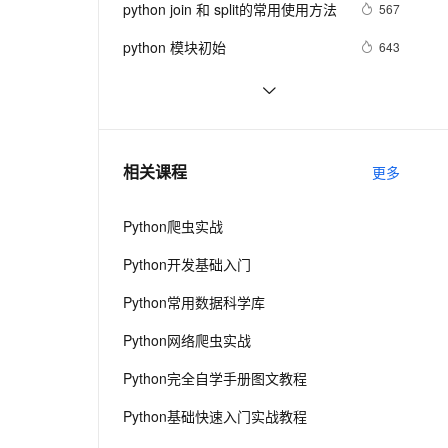
安全
python join 和 split的常用使用方法
我要投诉
e-1.1-I2V
Cosyvoice-V3-Flash
567
PolarDB
上云场景组合购
Milvus 弹性伸缩功能新增节
伴
漫剧创作，剧本、分镜、视频高效生成
100%兼容MySQL、PostgreSQL，兼容Oracle，支持集中和分布式
覆盖90%+业务场景，专享组合折扣价
点支持范围
畅自然，细节丰富
高表现力语音合成大模型，语音克隆听感自然
VPN
python 模块初始
643
ernetes 版 ACK
云聚AI 严选权益
AI 原生数据库服务发布
SSL 证书
python中使用and和or来实现其它语
578
2V
Fun-ASR
，一键激活高效办公新体验
理容器应用的 K8s 服务
精选AI产品，从模型到应用全链提效
Agent 数据网关
言中的?号表达式
文戏情感细腻自然，动作戏激烈拳拳到肉，实现更强表演能力
支持中英文自由切换，具备更强的噪声鲁棒性
堡垒机
python网络编程初级
488
AI 用量加速计划
云原生数据库 PolarDB
防火墙
、识别商机，让客服更高效、服务更出色。
Python PIL远程命令执行漏洞复现
新老同享，达量后返
Agentic Database 发布
7
相关课程
更多
(CVE-2017-8291 CVE-2017-8291)
主机安全
应用
Python爬虫实战
千问办公
NEW
AI 应用及服务市场
的智能体编程平台
一站式AI生产力平台
Python开发基础入门
AI 应用
伶鹊
Python常用数据科学库
企业级人与Agent协作平台，接入和调度多个数字员工
智能客服平台，对话机器人、对话分析、智能外呼
大模型
Python网络爬虫实战
大模型服务平台百炼 - 全妙
自然语言处理
Python完全自学手册图文教程
应用创作平台
多模态内容创作工具，已接入 DeepSeek
数据标注
Python基础快速入门实战教程
机器学习