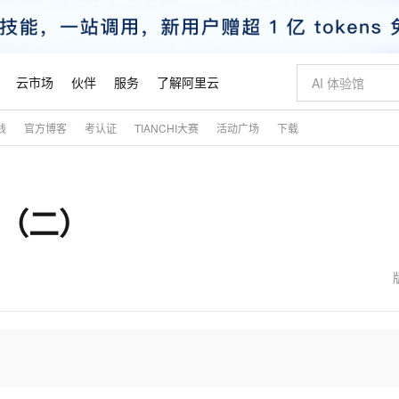
云市场
伙伴
服务
了解阿里云
践
官方博客
考认证
TIANCHI大赛
活动广场
下载
AI 特惠
数据与 API
成为产品伙伴
企业增值服务
最佳实践
价格计算器
AI 场景体
基础软件
产品伙伴合
阿里云认证
市场活动
配置报价
大模型
自助选配和估算价格
新方式
睿译宝，AI翻译排版一步到位
智启 AI 普惠权益
产品生态集成认证中心
企业支持计划
云上春晚
域名与网站
千问官方 MaaS 平台，为开发者和 Agent 而生，新用户赠送 1 亿 + tokens 额度
Qwen Aud
AI Coding
阿里云Maa
2026 阿里云
云服务器 E
为企业打
数据集
Windows
大模型认证
模型
NEW
NEW
程（二）
交付可用成果
值低价云产品抢先购
上传文档即自动完成翻译和格式还原
至高享 1亿+免费 tokens，加速 Al 应用落地
提供智能易用的域名与建站服务
智能编程，一键
安全可靠、
产品生态伙伴
专家技术服务
云上奥运之旅
弹性计算合作
阿里云中企出
手机三要素
宝塔 Linux
全部认证
价格优势
有专属领域专家
GLM-5.2：长任务时代开源旗舰模型
阿里云 OPC 创新助力计划
千问大模型
即刻拥有 DeepS
AI 电商营销
对象存储 O
大模型
产品生态伙伴工作台
企业增值服务台
云栖战略参考
云存储合作计
云栖大会
身份实名认证
CentOS
训练营
推动算力普惠，释放技术红利
最高返9万
多领域专家智能体,一键组建 AI 虚拟交付团队
快速构建应用程序和网站，即刻迈出上云第一步
至高百万元 Token 补贴，加速一人公司成长
多元化、高性能、安全可靠的大模型服务
真正可用的 1M 上下文,一次完成代码全链路开发
轻松解锁专属 Dee
从图文生成到
云上的中国
数据库合作计
活动全景
短信
Docker
图片和
站式影视创作平台
Hermes Agent，打造自进化智能体
Token Plan 模型订阅计划
数字证书管理服务（原SSL证书）
5 分钟轻松部署
AI 广告创作
无影云电脑
企业成长
NEW
信息公告
看见新力量
云网络合作计
OCR 文字识别
JAVA
证享300元代金券
可视化编排打通从文字构思到成片全链路闭环
全托管，含MySQL、PostgreSQL、SQL Server、MariaDB多引擎
自主进化，持久记忆，越用越聪明
Qwen3.8-Max 首发尝鲜，限时加量 10 倍，夜间低至2折
实现全站HTTPS，呈现可信的WEB访问
图文、视频一
随时随地安
魔搭 Mode
Kimi-K3
HappyHors
NEW
loud
服务实践
官网公告
金融模力时刻
Salesforce O
版
发票查验
全能环境
Claude Code + GStack 打造工程团队
千问办公，限时限量积分加倍
Qoder
低代码高效构
AI 建站
短信服务
型
NEW
作计划
Kimi 最新旗舰模型，长程编程与推理利器
让文字生成流
计划
创新中心
魔搭 ModelSc
健康状态
理服务
让AI从“聊天伙伴”进化为能干活的“数字员工”
安装技能 GStack，拥有专属 AI 工程团队
你的AI工作搭子，覆盖日常办公高频场景
面向真实软件的智能体编程平台
0 代码专业建
客户案例
天气预报查询
操作系统
态合作计划