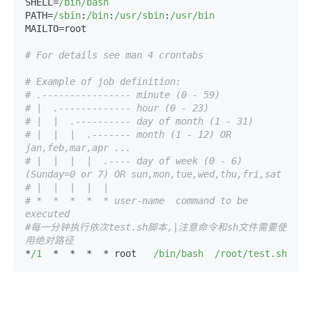
SHELL=
/bin/bash
PATH=
/sbin
:
/bin
:
/usr/sbin
:
/usr/bin
MAILTO=root

# For details see man 4 crontabs
# Example of job definition:
# .---------------- minute (0 - 59)
# |  .------------- hour (0 - 23)
# |  |  .---------- day of month (1 - 31)
# |  |  |  .------- month (1 - 12) OR 
jan,feb,mar,apr ...
# |  |  |  |  .---- day of week (0 - 6) 
(Sunday=0 or 7) OR sun,mon,tue,wed,thu,fri,sat
# |  |  |  |  |
# *  *  *  *  * user-name  command to be 
executed
#每一分钟执行依次test.sh脚本,|注意命令和sh文件需要使
用绝对路径
*
/1
  *  *  *  * root   
/bin/bash
/root/test.sh