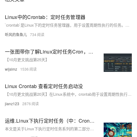
Linux中的Crontab：定时任务管理器
`crontab`是Linux下的定时任务管理器，用于设置周期性执行的任务。用户可以通过`crontab -l`查看任务，`crontab -e`编辑，`crontab -r`删除任务。任务格式为：`* * * * * command`，分别代表分钟、小时、日期、月份、星期，例如`30 10 * * * /path/to/script.sh`。注意确保命令有执行权限，处理环境变量，并关注日志文件 `/var/log/syslog` 或 `/var/log/cron`。学会使用`crontab`能有效自动化Linux系统的日常任务。
听风的鱼鱼儿
734
一张图带你了解Linux定时任务Cron，收藏！
【10月更文挑战第25天】
wljslmz
1536
Linux Crontab 查看定时任务启动没
【10月更文挑战第20天】在Linux系统中，crontab用于设置周期性执行的任务。查看当前用户的Crontab任务列表，使用`crontab -l`；查看所有用户任务，使用`sudo crontab -l`或指定用户`sudo crontab -u username -l`。
jianz123
2876
运维.Linux下执行定时任务（中：Cron的常用替代方案）
本文是关于Linux下执行定时任务系列的第二部分，主要探讨除了Cron之外的常用替代方案。介绍了Systemd Timers、Anacron及at命令三种工具，它们分别适用于不同场景下的定时任务需求。文章详细分析了每种工具的特点、工作原理、基本使用方法及其高级功能，并对比了它们各自的优缺点，帮助读者根据实际情况选择最适合的定时任务解决方案。此外，还提供了指向具体实例和进一步阅读材料的链接。