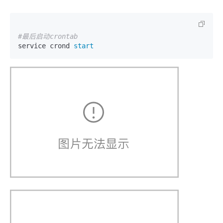
#最后启动crontab
service crond 
start