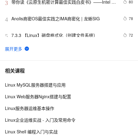
带你读《云原生机密计算最佳实践白皮书》——Intel 
80
3
TDX机密容器（4）
Anolis商密OS最佳实践之IMA商密化 | 龙蜥SIG
78
4
7.3.3 【Linux】磁盘格式化（创建文件系统）
72
5
「龙蜥 Skill 精选推荐」：一句话搞定 PG 集群部署和管
66
6
理
开源项目推荐：阿里云发布 Agentic OS，首个面向 
60
7
相关课程
Agent 的操作系统
Linux MySQL服务器搭建与应用
Linux重置root用户密码
58
8
Linux Web服务器Nginx搭建与配置
赛事推荐：GOAI 世界人工智能开源大赛火热启动，欢
58
9
Linux服务器运维基本操作
迎报名
STAROps 主机智能巡检：给你的 ECS 请个 24 小时在
58
10
Linux企业运维实战 - 入门及常用命令
线的 AI 医生
Linux Shell 编程入门与实战