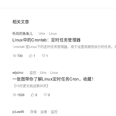
相关文章
听风的鱼鱼儿
|
Unix
Linux
Linux中的Crontab：定时任务管理器
730
1
1
wljslmz
|
监控
Unix
Linux
一张图带你了解Linux定时任务Cron，收藏！
【10月更文挑战第25天】
1529
3
3
jcLee95
|
存储
运维
监控