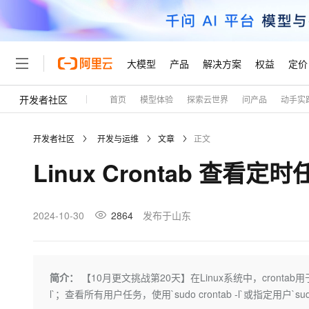
大模型
产品
解决方案
权益
定价
开发者社区
首页
模型体验
探索云世界
问产品
动手实
大模型
产品
解决方案
权益
定价
云市场
伙伴
服务
了解阿里云
精选产品
精选解决方案
普惠上云
产品定价
精选商城
成为销售伙伴
售前咨询
为什么选择阿里云
千问AI平台
开发者社区
开发与运维
文章
正文
了解云产品的定价详情
大模型服务平台百炼
睿译宝，AI翻译排版一
普惠上云 官方力荐
分销伙伴
在线服务
网站建设
什么是云计算
大
Linux Crontab 查看
大模型服务与应用平台
上传文档即自动完成翻译和
云服务器38元/年起，超
咨询伙伴
多端小程序
技术领先
云上成本管理
售后服务
轻量应用服务器
GLM-5.2：长任务时代
官方推荐返现计划
大模型
精选产品
精选解决方案
Salesforce 国际版订阅
稳定可靠
管理和优化成本
推荐新用户得奖励，单订单
销售伙伴合作计划
2024-10-30
2864
发布于山东
自助服务
友盟天域
安全合规
人工智能与机器学习
AI
文本生成
云数据库 RDS
Hermes Agent，打造
云工开物
无影生态合作计划
在线服务
观测云
分析师报告
自主进化，持久记忆，越用
高校专属算力普惠，学生认
计算
互联网应用开发
Qwen3.8-Max
HOT
Salesforce On Alibaba C
工单服务
Tuya 物联网平台阿里云
研究报告与白皮书
人工智能平台 PAI
快速拥有专属 OpenClaw
简介：
【10月更文挑战第20天】在Linux系统中，crontab
大模
Consulting Partner 合
大数据
容器
智能体时代全能旗舰模型
免费试用
短信专区
一站式AI开发、训练和推
l`；查看所有用户任务，使用`sudo crontab -l`或指定用户`sudo cr
蓝凌 OA
AI 大模型销售与服务生
现代化应用