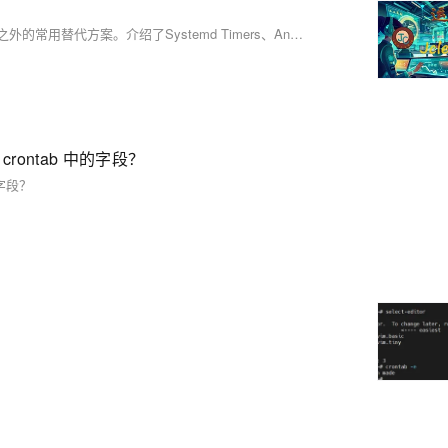
）
本文是关于Linux下执行定时任务系列的第二部分，主要探讨除了Cron之外的常用替代方案。介绍了Systemd Timers、Anacron及at命令三种工具，它们分别适用于不同场景下的定时任务需求。文章详细分析了每种工具的特点、工作原理、基本使用方法及其高级功能，并对比了它们各自的优缺点，帮助读者根据实际情况选择最适合的定时任务解决方案。此外，还提供了指向具体实例和进一步阅读材料的链接。
crontab 中的字段？
的字段？