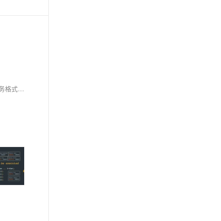
`crontab`是Linux下的定时任务管理器，用于设置周期性执行的任务。用户可以通过`crontab -l`查看任务，`crontab -e`编辑，`crontab -r`删除任务。任务格式为：`* * * * * command`，分别代表分钟、小时、日期、月份、星期，例如`30 10 * * * /path/to/script.sh`。注意确保命令有执行权限，处理环境变量，并关注日志文件 `/var/log/syslog` 或 `/var/log/cron`。学会使用`crontab`能有效自动化Linux系统的日常任务。