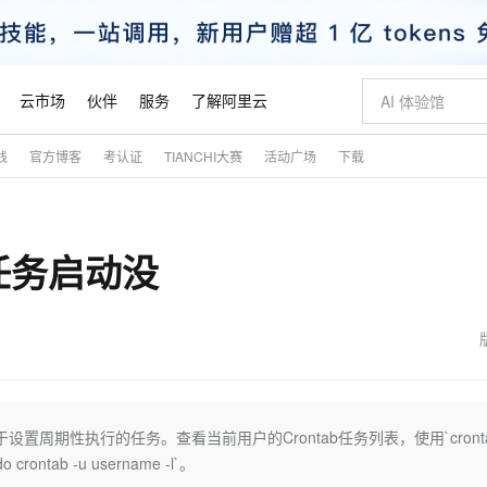
云市场
伙伴
服务
了解阿里云
践
官方博客
考认证
TIANCHI大赛
活动广场
下载
AI 特惠
数据与 API
成为产品伙伴
企业增值服务
最佳实践
价格计算器
AI 场景体
基础软件
产品伙伴合
阿里云认证
市场活动
配置报价
大模型
自助选配和估算价格
步到位
智启 AI 普惠权益
产品生态集成认证中心
企业支持计划
云上春晚
域名与网站
Qwen Audio：打造专属 AI 语音助手
千问官方 MaaS 平台，为开发者和 Agent 而生，新用户赠送 1 亿 + tokens 额度
一句话生成原生
AI Coding
阿里云Maa
2026 阿里云
云服务器 E
为企业打
数据集
Windows
大模型认证
模型
NEW
NEW
定时任务启动没
格式还原
值低价云产品抢先购
至高享 1亿+免费 tokens，加速 Al 应用落地
提供智能易用的域名与建站服务
Qwen-Audio-3.0-Realtime 端到端实时语音角色扮演
输入一句话想法,
智能编程，一键
安全可靠、
产品生态伙伴
专家技术服务
云上奥运之旅
弹性计算合作
阿里云中企出
手机三要素
宝塔 Linux
全部认证
价格优势
开源旗舰模型
即刻拥有 DeepSeek-V4-Pro
阿里云 OPC 创新助力计划
千问大模型
一键部署幻兽
AI 电商营销
对象存储 O
大模型
产品生态伙伴工作台
企业增值服务台
云栖战略参考
云存储合作计
云栖大会
身份实名认证
CentOS
训练营
推动算力普惠，释放技术红利
最高返9万
真正可用的 1M 上下文,一次完成代码全链路开发
快速构建应用程序和网站，即刻迈出上云第一步
轻松解锁专属 DeepSeek-V4-Pro
至高百万元 Token 补贴，加速一人公司成长
多元化、高性能、安全可靠的大模型服务
一键购买专属
从图文生成到
云上的中国
数据库合作计
活动全景
短信
Docker
图片和
自进化智能体
5 分钟轻松部署专属 QwenPaw
Token Plan 模型订阅计划
数字证书管理服务（原SSL证书）
高效搭建 AI
AI 广告创作
无影云电脑
企业成长
NEW
HOT
信息公告
看见新力量
云网络合作计
OCR 文字识别
JAVA
越聪明
证享300元代金券
全托管，含MySQL、PostgreSQL、SQL Server、MariaDB多引擎
Qwen3.8-Max 首发尝鲜，限时加量 10 倍，夜间低至2折
实现全站HTTPS，呈现可信的WEB访问
从聊天伙伴进化为能主动干活的本地数字员工
图文、视频一
随时随地安
魔搭 Mode
Kimi-K3
HappyHors
NEW
loud
服务实践
官网公告
金融模力时刻
Salesforce O
版
发票查验
全能环境
Claude Code + GStack 打造工程团队
千问办公，限时限量积分加倍
Qoder
低代码高效构
AI 建站
短信服务
用于设置周期性执行的任务。查看当前用户的Crontab任务列表，使用`cronta
型
NEW
作计划
Kimi 最新旗舰模型，长程编程与推理利器
让文字生成流
计划
创新中心
魔搭 ModelSc
健康状态
理服务
让AI从“聊天伙伴”进化为能干活的“数字员工”
安装技能 GStack，拥有专属 AI 工程团队
你的AI工作搭子，覆盖日常办公高频场景
面向真实软件的智能体编程平台
0 代码专业建
ontab -u username -l`。
客户案例
天气预报查询
操作系统
态合作计划