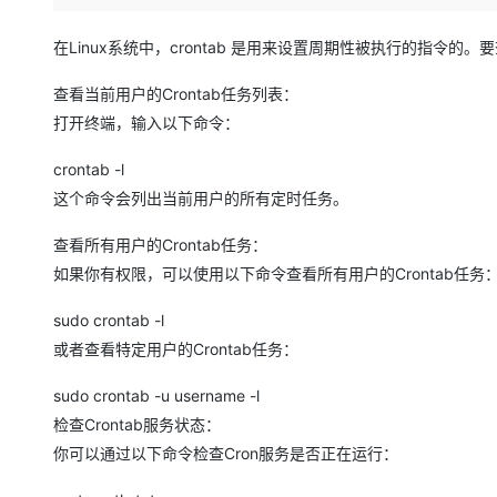
存储
天池大赛
Qwen3.7-Plus
云解析DNS
解决方案免费试用 新老
电子合同
最高领取价值200元试用
能看、能想、能动手的多模
安全
网络与CDN
在Linux系统中，crontab 是用来设置周期性被执行的指令
AI 算法大赛
畅捷通
大数据开发治理平台 Data
AI 产品 免费试用
网络
安全
云开发大赛
查看当前用户的Crontab任务列表：
Qwen3-VL-Plus
Tableau 订阅
1亿+ 大模型 tokens 和 
打开终端，输入以下命令：
可观测
入门学习赛
中间件
AI空中课堂在线直播课
云防火墙
140+云产品 免费试用
crontab -l
上云与迁云
云原生的云上边界网络安全
产品新客免费试用，最长1
数据库
这个命令会列出当前用户的所有定时任务。
生态解决方案
大模型服务
企业出海
大模型ACA认证体验
大数据计算
查看所有用户的Crontab任务：
助力企业全员 AI 认知与能
行业生态解决方案
千问AI平台-Token Plan
政企业务
媒体服务
如果你有权限，可以使用以下命令查看所有用户的Crontab任务
开发者生态解决方案
企业服务与云通信
sudo crontab -l
千问AI平台-模型体验
AI 开发和 AI 应用解决
或者查看特定用户的Crontab任务：
在线体验全尺寸、多种模态
域名与网站
sudo crontab -u username -l
Happy 系列大模型
终端用户计算
检查Crontab服务状态：
Serverless
你可以通过以下命令检查Cron服务是否正在运行：
开发工具