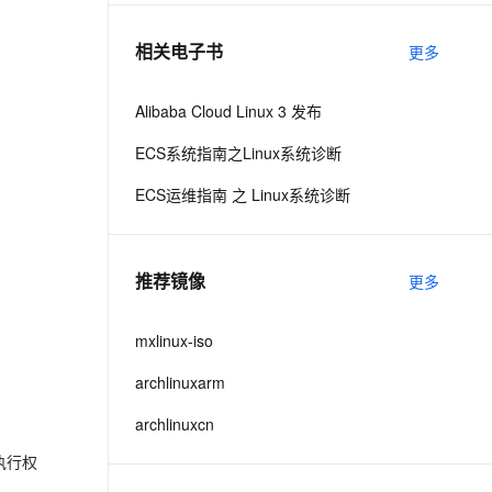
相关电子书
更多
息提取
与 AI 智能体进行实时音视频通话
从文本、图片、视频中提取结构化的属性信息
构建支持视频理解的 AI 音视频实时通话应用
Alibaba Cloud Linux 3 发布
t.diy 一步搞定创意建站
构建大模型应用的安全防护体系
ECS系统指南之Linux系统诊断
通过自然语言交互简化开发流程,全栈开发支持
通过阿里云安全产品对 AI 应用进行安全防护
ECS运维指南 之 Linux系统诊断
推荐镜像
更多
mxlinux-iso
archlinuxarm
archlinuxcn
执行权