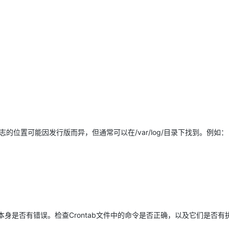
AI 应用
10分钟微调：让0.6B模型媲美235B模
多模态数据信
型
依托云原生高可用架构,实现Dify私有化部署
用1%尺寸在特定领域达到大模型90%以上效果
一个 AI 助手
超强辅助，Bol
即刻拥有 DeepSeek-R1 满血版
在企业官网、通讯软件中为客户提供 AI 客服
多种方案随心选，轻松解锁专属 DeepSeek
志的位置可能因发行版而异，但通常可以在/var/log/目录下找到。例如：
本身是否有错误。检查Crontab文件中的命令是否正确，以及它们是否有