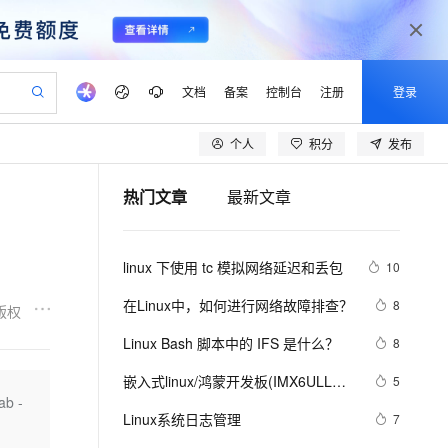
文档
备案
控制台
注册
登录
个人
积分
发布
验
作计划
器
AI 活动
专业服务
服务伙伴合作计划
开发者社区
加入我们
产品动态
服务平台百炼
阿里云 OPC 创新助力计划
热门文章
最新文章
一站式生成采购清单，支持单品或批量购买
可编辑精美 PPT 文稿
S产品伙伴计划（繁花）
峰会
CS
造的大模型服务与应用开发平台
Agency Agents：拥有专属领域专家
AI 生产力先锋
Al MaaS 服务伙伴赋能合作
域名
博文
Careers
PolarDB Agentic Database
至高可申请百万元
 轻松生成专业的 PPT
开启高性价比 AI 编程新体验
弹性可伸缩的云计算服务
先锋实践拓展 AI 生产力的边界
发布
多领域专家智能体,一键组建 AI 虚拟交付团队
Token 补贴，五大权
计划
海大会
伙伴信用分合作计划
商标
问答
社会招聘
linux 下使用 tc 模拟网络延迟和丢包
10
益加速 OPC 成功
帕鲁游戏服务器
SS
HappyHorse 打造一站式影视创作平台
飞天发布时刻
HOT
秒悟 Meoo CLI 支持一键部
划
备案
电子书
校园招聘
联机服务器，轻松开启游戏
视频创作，一键激活电商全链路生产力
稳定、安全、高性价比、高性能的云存储服务
所见，即是所愿
署项目至阿里云账号
可视化编排打通从文字构思到成片全链路闭环
更多支持
在Linux中，如何进行网络故障排查？ 
8
版权
划
公司注册
镜像站
视频生成
语音识别与合成
 智能体与工作流应用
漫剧工坊：一站式动画创作平台
AI 实训营
Flink OSS 支持
Linux Bash 脚本中的 IFS 是什么？
8
合作伙伴培训与认证
划
上云迁移
站生成，高效打造优质广告素材
全接入的云上超级电脑
通过阿里云百炼高效搭建AI应用,助力高效开发
快速生产连贯的高质量长漫剧
从基础到进阶，Agent 创客手把手教你
AssumeRole 角色自定义
lScope
我要反馈
e-1.1-T2V
Qwen3-TTS-Flash
嵌入式linux/鸿蒙开发板(IMX6ULL）
5
查询合作伙伴
n Alibaba Cloud ISV 合作
代维服务
建企业门户网站
10 分钟搭建微信、支付宝小程序
b -
百炼 Qwen3.7-Flash 系列模
开发（三十四）Linux系统对中断的处
畅细腻的高质量视频
离线语音合成大模型，多语言方言自适应，低延迟高稳定
创新加速
Linux系统日志管理
ope
登录合作伙伴管理后台
7
我要建议
站，无忧落地极速上线
以可视化方式快速构建移动和 PC 门户网站
国内短信简单易用，安全可靠，秒级触达，全球覆盖200+国家和地区。
高效部署网站，快速应用到小程序
型发布
理（下）