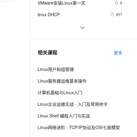
安全
VMware安装Linux第一天
我要投诉
e-1.1-I2V
Cosyvoice-V3-Flash
6
PolarDB
上云场景组合购
伴
Qoder CN V1.7.0 发布
漫剧创作，剧本、分镜、视频高效生成
100%兼容MySQL、PostgreSQL，兼容Oracle，支持集中和分布式
覆盖90%+业务场景，专享组合折扣价
畅自然，细节丰富
高表现力语音合成大模型，语音克隆听感自然
VPN
linux DHCP
657
ernetes 版 ACK
云聚AI 严选权益
云安全中心 AI BAS 智能自动
SSL 证书
Linux系统命令归纳
6
2V
Fun-ASR
，一键激活高效办公新体验
理容器应用的 K8s 服务
精选AI产品，从模型到应用全链提效
化模拟渗透攻击产品发布
文戏情感细腻自然，动作戏激烈拳拳到肉，实现更强表演能力
支持中英文自由切换，具备更强的噪声鲁棒性
堡垒机
Damn Vulnerable Linux
522
AI 用量加速计划
DataWorks ChatBI 会话支持
防火墙
、识别商机，让客服更高效、服务更出色。
每日一个计算机小知识：Linux
新老同享，达量后返
上传临时文件分析
7
相关课程
更多
主机安全
应用
Linux用户和组管理
千问办公
NEW
AI 应用及服务市场
的智能体编程平台
一站式AI生产力平台
Linux服务器运维基本操作
AI 应用
伶鹊
计算机基础与Linux入门
企业级人与Agent协作平台，接入和调度多个数字员工
智能客服平台，对话机器人、对话分析、智能外呼
大模型
Linux企业运维实战 - 入门及常用命令
大模型服务平台百炼 - 全妙
自然语言处理
Linux Shell 编程入门与实战
应用创作平台
多模态内容创作工具，已接入 DeepSeek
数据标注
Linux网络进阶 - TCP/IP协议及OSI七层模型
机器学习