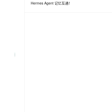
Hermes Agent 记忆互通！
息提取
与 AI 智能体进行实时音视频通话
从文本、图片、视频中提取结构化的属性信息
构建支持视频理解的 AI 音视频实时通话应用
t.diy 一步搞定创意建站
构建大模型应用的安全防护体系
通过自然语言交互简化开发流程,全栈开发支持
通过阿里云安全产品对 AI 应用进行安全防护