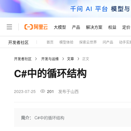
大模型
产品
解决方案
权益
定价
开发者社区
首页
模型体验
探索云世界
问产品
动手实
大模型
产品
解决方案
权益
定价
云市场
伙伴
服务
了解阿里云
精选产品
精选解决方案
普惠上云
产品定价
精选商城
成为销售伙伴
售前咨询
为什么选择阿里云
千问AI平台
开发者社区
开发与运维
文章
正文
了解云产品的定价详情
大模型服务平台百炼
睿译宝，AI翻译排版一
普惠上云 官方力荐
分销伙伴
在线服务
网站建设
什么是云计算
大
C#中的循环结构
大模型服务与应用平台
上传文档即自动完成翻译和
云服务器38元/年起，超
咨询伙伴
多端小程序
技术领先
云上成本管理
售后服务
轻量应用服务器
GLM-5.2：长任务时代
官方推荐返现计划
大模型
精选产品
精选解决方案
Salesforce 国际版订阅
稳定可靠
管理和优化成本
推荐新用户得奖励，单订单
销售伙伴合作计划
2023-07-25
201
发布于山西
自助服务
友盟天域
安全合规
人工智能与机器学习
AI
文本生成
云数据库 RDS
Hermes Agent，打造
云工开物
无影生态合作计划
在线服务
观测云
分析师报告
自主进化，持久记忆，越用
高校专属算力普惠，学生认
计算
互联网应用开发
Qwen3.8-Max
HOT
Salesforce On Alibaba C
工单服务
Tuya 物联网平台阿里云
研究报告与白皮书
人工智能平台 PAI
快速拥有专属 OpenClaw
简介：
C#中的循环结构
大模
Consulting Partner 合
大数据
容器
智能体时代全能旗舰模型
免费试用
短信专区
一站式AI开发、训练和推
蓝凌 OA
AI 大模型销售与服务生
现代化应用