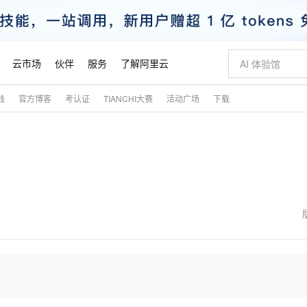
云市场
伙伴
服务
了解阿里云
践
官方博客
考认证
TIANCHI大赛
活动广场
下载
AI 特惠
数据与 API
成为产品伙伴
企业增值服务
最佳实践
价格计算器
AI 场景体
基础软件
产品伙伴合
阿里云认证
市场活动
配置报价
大模型
自助选配和估算价格
步到位
智启 AI 普惠权益
产品生态集成认证中心
企业支持计划
云上春晚
域名与网站
Qwen Audio：打造专属 AI 语音助手
千问官方 MaaS 平台，为开发者和 Agent 而生，新用户赠送 1 亿 + tokens 额度
一句话生成原生
AI Coding
阿里云Maa
2026 阿里云
云服务器 E
为企业打
数据集
Windows
大模型认证
模型
NEW
NEW
格式还原
值低价云产品抢先购
至高享 1亿+免费 tokens，加速 Al 应用落地
提供智能易用的域名与建站服务
Qwen-Audio-3.0-Realtime 端到端实时语音角色扮演
输入一句话想法,
智能编程，一键
安全可靠、
产品生态伙伴
专家技术服务
云上奥运之旅
弹性计算合作
阿里云中企出
手机三要素
宝塔 Linux
全部认证
价格优势
开源旗舰模型
即刻拥有 DeepSeek-V4-Pro
阿里云 OPC 创新助力计划
千问大模型
一键部署幻兽
AI 电商营销
对象存储 O
大模型
产品生态伙伴工作台
企业增值服务台
云栖战略参考
云存储合作计
云栖大会
身份实名认证
CentOS
训练营
推动算力普惠，释放技术红利
最高返9万
真正可用的 1M 上下文,一次完成代码全链路开发
快速构建应用程序和网站，即刻迈出上云第一步
轻松解锁专属 DeepSeek-V4-Pro
至高百万元 Token 补贴，加速一人公司成长
多元化、高性能、安全可靠的大模型服务
一键购买专属
从图文生成到
云上的中国
数据库合作计
活动全景
短信
Docker
图片和
自进化智能体
5 分钟轻松部署专属 QwenPaw
Token Plan 模型订阅计划
数字证书管理服务（原SSL证书）
高效搭建 AI
AI 广告创作
无影云电脑
企业成长
NEW
HOT
信息公告
看见新力量
云网络合作计
OCR 文字识别
JAVA
越聪明
证享300元代金券
全托管，含MySQL、PostgreSQL、SQL Server、MariaDB多引擎
Qwen3.8-Max 首发尝鲜，限时加量 10 倍，夜间低至2折
实现全站 HTTPS，呈现可信的 Web 访问
从聊天伙伴进化为能主动干活的本地数字员工
图文、视频一
随时随地安
魔搭 Mode
Kimi-K3
HappyHors
NEW
loud
服务实践
官网公告
金融模力时刻
Salesforce O
版
发票查验
全能环境
Claude Code + GStack 打造工程团队
千问办公，限时限量积分加倍
Qoder
低代码高效构
AI 建站
短信服务
型
NEW
作计划
Kimi 最新旗舰模型，长程编程与推理利器
让文字生成流
计划
创新中心
魔搭 ModelSc
健康状态
理服务
让AI从“聊天伙伴”进化为能干活的“数字员工”
安装技能 GStack，拥有专属 AI 工程团队
你的AI工作搭子，覆盖日常办公高频场景
面向真实软件的智能体编程平台
0 代码专业建
客户案例
天气预报查询
操作系统
态合作计划