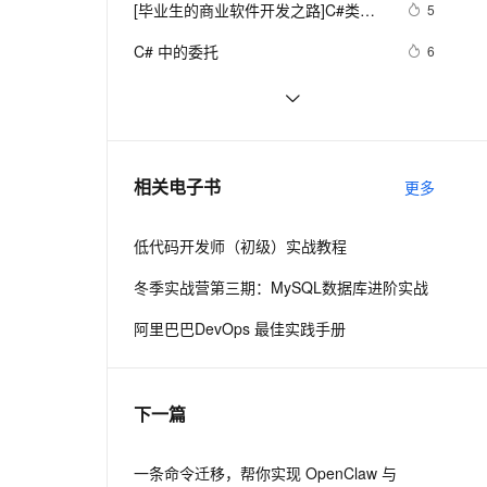
安全
[毕业生的商业软件开发之路]C#类型
我要投诉
e-1.1-I2V
Cosyvoice-V3-Flash
5
PolarDB
上云场景组合购
伴
Qoder CN V1.7.0 发布
成员样式
漫剧创作，剧本、分镜、视频高效生成
100%兼容MySQL、PostgreSQL，兼容Oracle，支持集中和分布式
覆盖90%+业务场景，专享组合折扣价
畅自然，细节丰富
高表现力语音合成大模型，语音克隆听感自然
VPN
C# 中的委托
6
ernetes 版 ACK
云聚AI 严选权益
云安全中心 AI BAS 智能自动
SSL 证书
C#中Abstract和Virtual
682
2V
Fun-ASR
，一键激活高效办公新体验
理容器应用的 K8s 服务
精选AI产品，从模型到应用全链提效
化模拟渗透攻击产品发布
文戏情感细腻自然，动作戏激烈拳拳到肉，实现更强表演能力
支持中英文自由切换，具备更强的噪声鲁棒性
堡垒机
C#异步编程(转)
636
AI 用量加速计划
DataWorks ChatBI 会话支持
防火墙
、识别商机，让客服更高效、服务更出色。
C# Win32控制台线程计时器代码示
新老同享，达量后返
上传临时文件分析
346
相关电子书
更多
例
主机安全
应用
低代码开发师（初级）实战教程
千问办公
NEW
AI 应用及服务市场
的智能体编程平台
一站式AI生产力平台
冬季实战营第三期：MySQL数据库进阶实战
AI 应用
伶鹊
阿里巴巴DevOps 最佳实践手册
企业级人与Agent协作平台，接入和调度多个数字员工
智能客服平台，对话机器人、对话分析、智能外呼
大模型
大模型服务平台百炼 - 全妙
自然语言处理
下一篇
应用创作平台
多模态内容创作工具，已接入 DeepSeek
数据标注
机器学习
一条命令迁移，帮你实现 OpenClaw 与