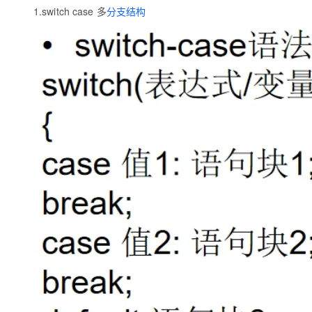
存储
天池大赛
Qwen3.7-Plus
云解析DNS
解决方案免费试用 新老
1.switch case 多
分支结构
电子合同
最高领取价值200元试用
能看、能想、能动手的多模
安全
网络与CDN
AI 算法大赛
畅捷通
大数据开发治理平台 Data
AI 产品 免费试用
网络
安全
云开发大赛
Qwen3-VL-Plus
Tableau 订阅
1亿+ 大模型 tokens 和 
可观测
入门学习赛
中间件
AI空中课堂在线直播课
云防火墙
140+云产品 免费试用
上云与迁云
云原生的云上边界网络安全
产品新客免费试用，最长1
数据库
生态解决方案
大模型服务
企业出海
大模型ACA认证体验
大数据计算
助力企业全员 AI 认知与能
行业生态解决方案
千问AI平台-Token Plan
政企业务
媒体服务
开发者生态解决方案
企业服务与云通信
千问AI平台-模型体验
AI 开发和 AI 应用解决
在线体验全尺寸、多种模态
域名与网站
Happy 系列大模型
终端用户计算
Serverless
开发工具