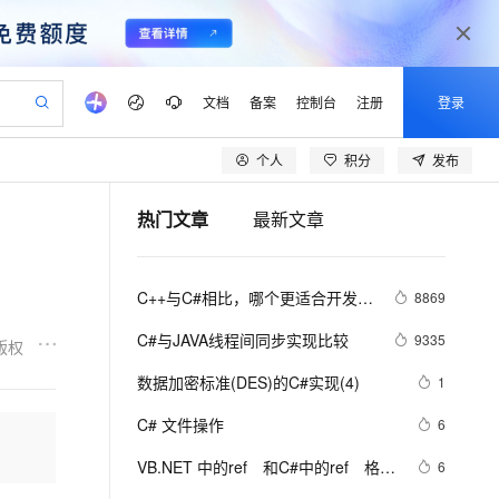
文档
备案
控制台
注册
登录
个人
积分
发布
验
作计划
器
AI 活动
专业服务
服务伙伴合作计划
开发者社区
加入我们
产品动态
服务平台百炼
阿里云 OPC 创新助力计划
热门文章
最新文章
一站式生成采购清单，支持单品或批量购买
可编辑精美 PPT 文稿
S产品伙伴计划（繁花）
峰会
CS
造的大模型服务与应用开发平台
Agency Agents：拥有专属领域专家
AI 生产力先锋
Al MaaS 服务伙伴赋能合作
域名
博文
Careers
PolarDB Agentic Database
至高可申请百万元
 轻松生成专业的 PPT
开启高性价比 AI 编程新体验
弹性可伸缩的云计算服务
先锋实践拓展 AI 生产力的边界
发布
多领域专家智能体,一键组建 AI 虚拟交付团队
Token 补贴，五大权
计划
海大会
伙伴信用分合作计划
商标
问答
社会招聘
C++与C#相比，哪个更适合开发大
8869
益加速 OPC 成功
帕鲁游戏服务器
SS
HappyHorse 打造一站式影视创作平台
飞天发布时刻
HOT
秒悟 Meoo CLI 支持一键部
划
备案
电子书
校园招聘
型游戏？
联机服务器，轻松开启游戏
视频创作，一键激活电商全链路生产力
稳定、安全、高性价比、高性能的云存储服务
所见，即是所愿
署项目至阿里云账号
可视化编排打通从文字构思到成片全链路闭环
更多支持
C#与JAVA线程间同步实现比较
9335
版权
划
公司注册
镜像站
视频生成
语音识别与合成
 智能体与工作流应用
漫剧工坊：一站式动画创作平台
AI 实训营
Flink OSS 支持
数据加密标准(DES)的C#实现(4)
1
合作伙伴培训与认证
划
上云迁移
站生成，高效打造优质广告素材
全接入的云上超级电脑
通过阿里云百炼高效搭建AI应用,助力高效开发
快速生产连贯的高质量长漫剧
从基础到进阶，Agent 创客手把手教你
AssumeRole 角色自定义
lScope
我要反馈
e-1.1-T2V
Qwen3-TTS-Flash
C# 文件操作
6
查询合作伙伴
n Alibaba Cloud ISV 合作
代维服务
建企业门户网站
10 分钟搭建微信、支付宝小程序
百炼 Qwen3.7-Flash 系列模
畅细腻的高质量视频
离线语音合成大模型，多语言方言自适应，低延迟高稳定
创新加速
VB.NET 中的ref　和C#中的ref　格式
ope
登录合作伙伴管理后台
6
我要建议
站，无忧落地极速上线
以可视化方式快速构建移动和 PC 门户网站
国内短信简单易用，安全可靠，秒级触达，全球覆盖200+国家和地区。
高效部署网站，快速应用到小程序
型发布
区别