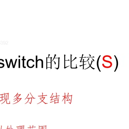
AI 应用
10分钟微调：让0.6B模型媲美235B模
多模态数据信
型
依托云原生高可用架构,实现Dify私有化部署
用1%尺寸在特定领域达到大模型90%以上效果
一个 AI 助手
超强辅助，Bol
即刻拥有 DeepSeek-R1 满血版
在企业官网、通讯软件中为客户提供 AI 客服
多种方案随心选，轻松解锁专属 DeepSeek