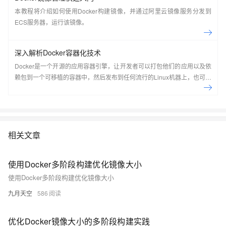
本教程将介绍如何使用Docker构建镜像，并通过阿里云镜像服务分发到
ECS服务器，运行该镜像。
深入解析Docker容器化技术
Docker是一个开源的应用容器引擎，让开发者可以打包他们的应用以及依
赖包到一个可移植的容器中，然后发布到任何流行的Linux机器上，也可以
实现虚拟化，容器是完全使用沙箱机制，相互之间不会有任何接口。
Docker是世界领先的软件容器平台。开发人员利用Docker可以消除协作编
码时“在我的机器上可正常工作”的问题。运维人员利用Docker可以在隔离
容器中并行运行和管理应用，获得更好的计算密度。企业利用Docker可以
构建敏捷的软件交付管道，以更快的速度、更高的安全性和可靠的信誉为
相关文章
Linux和Windows Server应用发布新功能。 在本套课程中，我们将全面的
讲解Docker技术栈，从环境安装到容器、镜像操作以及生产环境如何部署
使用Docker多阶段构建优化镜像大小
开发的微服务应用。本课程由黑马程序员提供。 &nbsp; &nbsp; 相关的阿
使用Docker多阶段构建优化镜像大小
里云产品：容器服务 ACK 容器服务 Kubernetes 版（简称 ACK）提供高
性能可伸缩的容器应用管理能力，支持企业级容器化应用的全生命周期管
九月天空
586
理。整合阿里云虚拟化、存储、网络和安全能力，打造云端最佳容器化应
用运行环境。 了解产品详情: https://www.aliyun.com/product/kubernetes
优化Docker镜像大小的多阶段构建实践