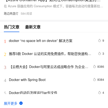
在 Azure 容器应用的 Consumption 模式下，容器每次启动均需重新拉取镜像，导致冷启动延迟。本文分析该机制，并提出优化方案：使用 ACR 区域复制加速镜像拉取、优化镜像体积、设置最小副本数减少冷启动频率，或切换至 Dedicated 模式实现镜像缓存，以提升容器启动效率和应用响应速度。
路边两盏灯
584
热门文章
最新文章
docker “no space left on device” 解决方案
9
1
推荐3款 Docker 认证的实用免费插件，帮助您快速构建
3
2
云原生应用程序！
【云栖大会】Docker与阿里云达成战略合作 为企业级
8386
3
客户提供容器服务
Docker with Spring Boot
8384
4
Docker启动后怎样运行jar包文件
4
5
『Docker』在Docker快速部署.NET Core项目
7
6