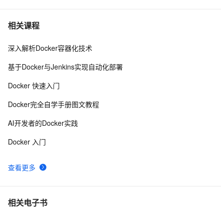
Docker自2013年以来的用户使用量已达20亿
578
7
相关课程
深入解析Docker容器化技术
Docker详解（十五）——Docker静态IP地址配置
2
8
基于Docker与Jenkins实现自动化部署
你不可不会的——Docker安装与启动MySQL5.7
7
9
Docker 快速入门
使用PM2和Docker部署的差异以及各自的优点有哪些？
11
10
Docker完全自学手册图文教程
AI开发者的Docker实践
Docker 入门
查看更多
相关电子书