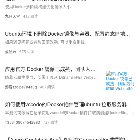
使用Docker多阶段构建优化镜像大小
九月天空
412
Ubuntu环境下删除Docker镜像与容器、配置静态IP地址教程。
如果遇见问题或者想回滚改动, 可以重启系统.
蓝易云
675
应用官方 Docker 镜像已成熟，团队为何转向 Websoft9 而不再依赖 Bitnami
随着云原生发展，部署工具从 Bitnami 转向 Websoft9。后者基于官方镜像，提供多应用编排与统一运维，提升部署效率与维护能力，适合多系统协同场景。
游客szolpe7lr4a3g
407
如何使用vscode的Docker插件管理ubuntu 拉取服务器的镜像以及创建容器
本测试镜像旨在记录使用vscode的Docker插件拉取病创建Dockerfile，以及拉取镜像。
1353439074542983
727
【Azure Container App】如何在Consumption类型的容器应用环境中缓存Docker镜像