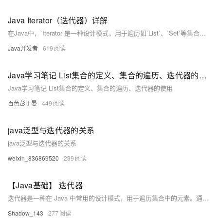
Java Iterator（迭代器）详解
在Java中，`Iterator`是一种设计模式，用于遍历如`List`、`Set`等集合，提供统一访问元素的方式而不暴露内部结构。它包括`hasNext()`、`next()`和`remove()`方法，通过集合的`iterator()`方法获取实例，可用于安全删除元素，避免`ConcurrentModificationException`。
Java开发者
619
Java学习笔记 List集合的定义、集合的遍历、迭代器的使用
Java学习笔记 List集合的定义、集合的遍历、迭代器的使用
百色彭于晏
449
java泛型与迭代器的关系
java泛型与迭代器的关系
weixin_836869520
239
【Java基础】 迭代器
迭代器是一种在 Java 中常用的设计模式，用于遍历集合中的元素。通过使用迭代器，我们可以统一访问集合元素，而不需要了解集合的具体实现。
Shadow_143
277