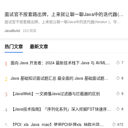
面试官不按套路出牌，上来就让聊一聊Java中的迭代器(Iterator )，夺命连环问，怎么办？
面试官不按套路出牌，上来就让聊一聊Java中的迭代器(Iterator )，夺命连环问，怎么办？
JavaBuild
222
热门文章
最新文章
面向 Java 开发者：2024 最新技术栈下 Java 与 AI/ML 
7
1
融合的实操详尽指南
Java 基础知识面试题汇总 最全面的 Java 基础面试题整
8
2
理
【JavaWeb】一文搞懂Java过滤器与拦截器的区别
9
3
【Java技术指南】「序列化系列」深入挖掘FST快速序列
8
4
化压缩内存的利器的特性和原理 
【POI  xls  Java  map】使用POI处理xls  抽取出异常
672
5