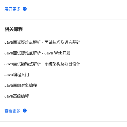
信息  --java1.8Group by    ---map迭代  --  设置单元格
高度
Java 注解 阐释 hibernate ORM
3
6
java 中的多线程   内部类实现 数据共享 和 Runnable实
7
7
相关课程
现数据共享
Java面试疑难点解析 - 面试技巧及语言基础
Java程序利用main函数中args参数实现参数的传递
12
8
Java面试疑难点解析 - Java Web开发
GitHub 星标 115k+的 Java 教程，超级硬核！下载量突
7
9
Java面试疑难点解析 - 系统架构及项目设计
破 1 万次！
2. Java中的垃圾收集 - GC参考手册
746
10
Java编程入门
Java面向对象编程
Java高级编程
查看更多