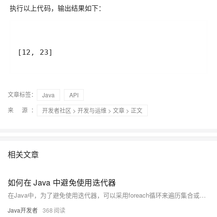
执行以上代码，输出结果如下：
[12, 23]
文章标签：
Java
API
来 源：
开发者社区
>
开发与运维
>
文章
> 正文
相关文章
如何在 Java 中避免使用迭代器
在Java中，为了避免使用迭代器，可以采用foreach循环来遍历集合或数组，简化代码，提高可读性。此外，Java 8引入的Stream API提供了更强大的功能，如filter、map等方法，能够以函数式编程风格处理数据，进一步减少对传统迭代器的依赖。
Java开发者
368