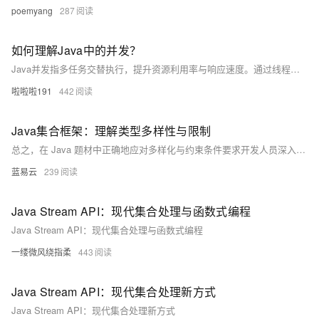
poemyang
287
如何理解Java中的并发？
Java并发指多任务交替执行，提升资源利用率与响应速度。通过线程实现，涉及线程安全、可见性、原子性等问题，需用synchronized、volatile、线程池及并发工具类解决，是高并发系统开发的关键基础。（238字）
啦啦啦191
442
Java集合框架：理解类型多样性与限制
总之，在 Java 题材中正确地应对多样化与约束条件要求开发人员深入理解面向对象原则、范式编程思想以及JVM工作机理等核心知识点。通过精心设计与周密规划能够有效地利用 Java 高级特征打造出既健壮又灵活易维护系统软件产品。
蓝易云
239
Java Stream API：现代集合处理与函数式编程
Java Stream API：现代集合处理与函数式编程
一缕微风绕指柔
443
Java Stream API：现代集合处理新方式
Java Stream API：现代集合处理新方式