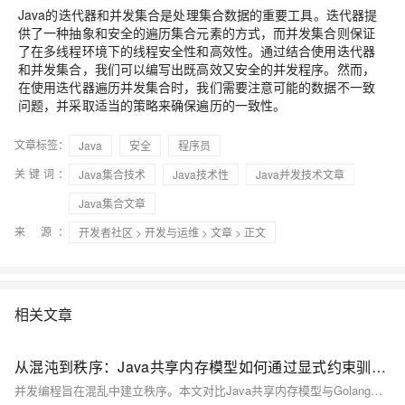
Java的迭代器和并发集合是处理集合数据的重要工具。迭代器提
供了一种抽象和安全的遍历集合元素的方式，而并发集合则保证
了在多线程环境下的线程安全性和高效性。通过结合使用迭代器
和并发集合，我们可以编写出既高效又安全的并发程序。然而，
在使用迭代器遍历并发集合时，我们需要注意可能的数据不一致
问题，并采取适当的策略来确保遍历的一致性。
文章标签：
Java
安全
程序员
关键词：
Java集合技术
Java技术性
Java并发技术文章
Java集合文章
来 源：
开发者社区
>
开发与运维
>
文章
> 正文
相关文章
从混沌到秩序：Java共享内存模型如何通过显式约束驯服并发？
并发编程旨在混乱中建立秩序。本文对比Java共享内存模型与Golang消息传递模型，剖析显式同步与隐式因果的哲学差异，揭示happens-before等机制如何保障内存可见性与数据一致性，展现两大范式的深层分野。（238字）