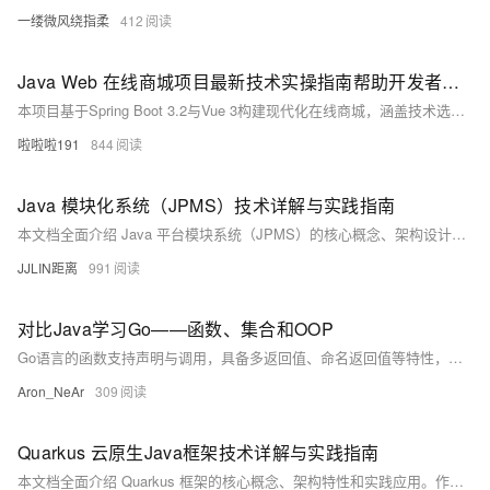
一缕微风绕指柔
412
Java Web 在线商城项目最新技术实操指南帮助开发者高效完成商城项目开发
本项目基于Spring Boot 3.2与Vue 3构建现代化在线商城，涵盖技术选型、核心功能实现、安全控制与容器化部署，助开发者掌握最新Java Web全栈开发实践。
啦啦啦191
844
Java 模块化系统（JPMS）技术详解与实践指南
本文档全面介绍 Java 平台模块系统（JPMS）的核心概念、架构设计和实践应用。作为 Java 9 引入的最重要特性之一，JPMS 为 Java 应用程序提供了强大的模块化支持，解决了长期存在的 JAR 地狱问题，并改善了应用的安全性和可维护性。本文将深入探讨模块声明、模块路径、访问控制、服务绑定等核心机制，帮助开发者构建更加健壮和可维护的 Java 应用。
JJLIN距离
991
对比Java学习Go——函数、集合和OOP
Go语言的函数支持声明与调用，具备多返回值、命名返回值等特性，结合`func`关键字与类型后置语法，使函数定义简洁直观。函数可作为一等公民传递、赋值或作为参数，支持匿名函数与闭包。Go通过组合与接口实现面向对象编程，结构体定义数据，方法定义行为，接口实现多态，体现了Go语言的简洁与高效设计。
Aron_NeAr
309
Quarkus 云原生Java框架技术详解与实践指南
本文档全面介绍 Quarkus 框架的核心概念、架构特性和实践应用。作为新一代的云原生 Java 框架，Quarkus 旨在为 OpenJDK HotSpot 和 GraalVM 量身定制，显著提升 Java 在容器化环境中的运行效率。本文将深入探讨其响应式编程模型、原生编译能力、扩展机制以及与微服务架构的深度集成，帮助开发者构建高效、轻量的云原生应用。