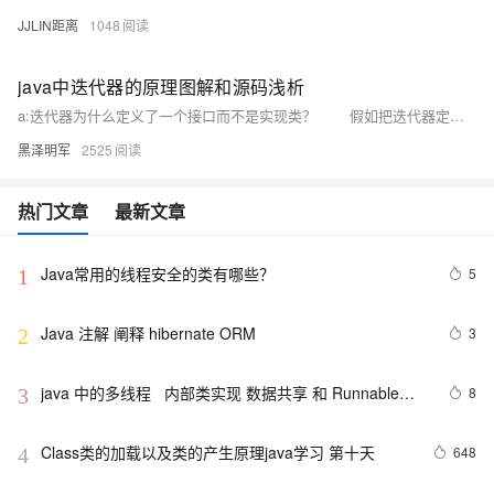
JJLIN距离
1048
java中迭代器的原理图解和源码浅析
a:迭代器为什么定义了一个接口而不是实现类？ 假如把迭代器定义为一个类，这样我们就可以创建该类的对象，调用该类的方法来实现集合的遍历了。 但是，java中提供了很多的集合类，而这些集合类的数据结构是不同，所以它们的存储方法也是不同的， 进而它们的遍历方法也是不一样的，最终就没有把迭代器定义为一个类了。
黑泽明军
2525
热门文章
最新文章
Java常用的线程安全的类有哪些？
5
1
Java 注解 阐释 hibernate ORM
3
2
java 中的多线程   内部类实现 数据共享 和 Runnable实
8
3
现数据共享
Class类的加载以及类的产生原理java学习 第十天
648
4