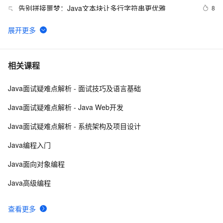
告别拼接噩梦：Java文本块让多行字符串更优雅  
8
5
【JavaWeb】一文搞懂Java过滤器与拦截器的区别
8
6
Java编程中容易忽略的细节总结
4
7
相关课程
Java面试疑难点解析 - 面试技巧及语言基础
方块人 Java并发——volatile关键字
539
8
Java面试疑难点解析 - Java Web开发
java-基础-关键字
583
9
Java面试疑难点解析 - 系统架构及项目设计
java中两种添加监听器的策略
675
10
Java编程入门
Java面向对象编程
Java高级编程
查看更多