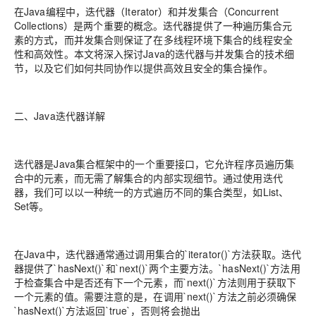
在Java编程中，迭代器（Iterator）和并发集合（Concurrent
Collections）是两个重要的概念。迭代器提供了一种遍历集合元
素的方式，而并发集合则保证了在多线程环境下集合的线程安全
性和高效性。本文将深入探讨Java的迭代器与并发集合的技术细
节，以及它们如何共同协作以提供高效且安全的集合操作。
二、Java迭代器详解
迭代器是Java集合框架中的一个重要接口，它允许程序员遍历集
合中的元素，而无需了解集合的内部实现细节。通过使用迭代
器，我们可以以一种统一的方式遍历不同的集合类型，如List、
Set等。
在Java中，迭代器通常通过调用集合的`iterator()`方法获取。迭代
器提供了`hasNext()`和`next()`两个主要方法。`hasNext()`方法用
于检查集合中是否还有下一个元素，而`next()`方法则用于获取下
一个元素的值。需要注意的是，在调用`next()`方法之前必须确保
`hasNext()`方法返回`true`，否则将会抛出