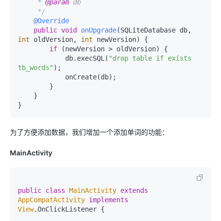
     * 
@param
 db

     */
@Override
public
void
onUpgrade
(SQLiteDatabase db, 
int
 oldVersion, 
int
 newVersion)
 {

if
 (newVersion > oldVersion) {

            db.execSQL(
"drop table if exists 
tb_words"
);

            onCreate(db);

        }

    }

为了方便添加数据，我们增加一个添加单词的功能：
MainActivity
public
class
MainActivity
extends
AppCompatActivity
implements
View
.OnClickListener {
