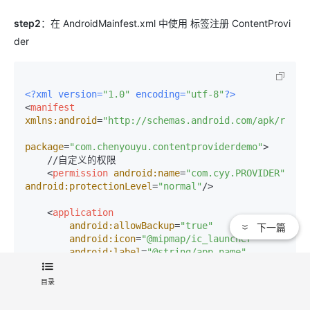
step2
：在 AndroidMainfest.xml 中使用 标签注册 ContentProvi
der
<?xml version=
"1.0"
 encoding=
"utf-8"
?>
<
manifest
xmlns:android
=
"http://schemas.android.com/apk/res/a
package
=
"com.chenyouyu.contentproviderdemo"
>
    //自定义的权限

<
permission
android:name
=
"com.cyy.PROVIDER"
android:protectionLevel
=
"normal"
/>
<
application
android:allowBackup
=
"true"
下一篇
android:icon
=
"@mipmap/ic_launcher"
android:label
=
"@string/app_name"
android:roundIcon
=
"@mipmap/ic_launcher_round"
目录
android:supportsRtl
=
"true"
android:theme
=
"@style/AppTheme"
>