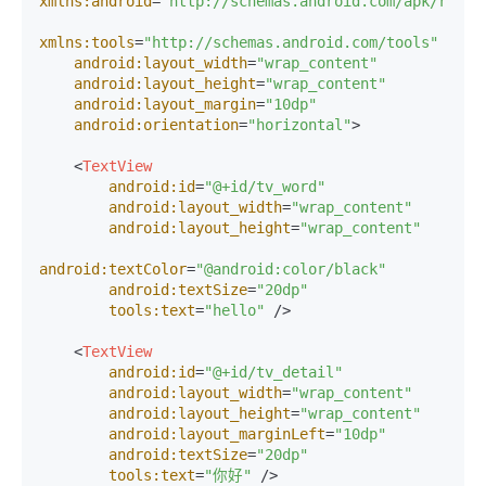
xmlns:android
=
"http://schemas.android.com/apk/res/a
xmlns:tools
=
"http://schemas.android.com/tools"
android:layout_width
=
"wrap_content"
android:layout_height
=
"wrap_content"
android:layout_margin
=
"10dp"
android:orientation
=
"horizontal"
>
<
TextView
android:id
=
"@+id/tv_word"
android:layout_width
=
"wrap_content"
android:layout_height
=
"wrap_content"
android:textColor
=
"@android:color/black"
android:textSize
=
"20dp"
tools:text
=
"hello"
 />
<
TextView
android:id
=
"@+id/tv_detail"
android:layout_width
=
"wrap_content"
android:layout_height
=
"wrap_content"
android:layout_marginLeft
=
"10dp"
android:textSize
=
"20dp"
tools:text
=
"你好"
 />