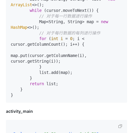
ArrayList
<>();

while
 (cursor.moveToNext()) {

// 对于每一行数据进行操作
            Map<String, String> map = 
new
HashMap
<>();

// 对于每行数据的每列进行操作
for
 (
int
i
=
0
; i < 
cursor.getColumnCount(); i++) {

map.put(cursor.getColumnName(i), 
cursor.getString(i));

            }

            list.add(map);

        }

return
 list;

    }

activity_main