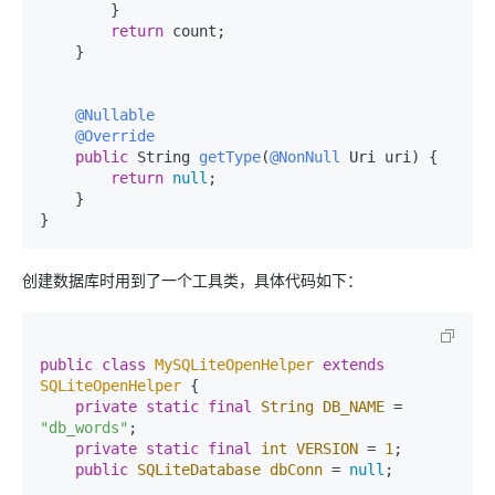
        }

return
 count;

    }

@Nullable
@Override
public
 String 
getType
(
@NonNull
 Uri uri)
 {

return
null
;

    }

创建数据库时用到了一个工具类，具体代码如下：
public
class
MySQLiteOpenHelper
extends
SQLiteOpenHelper
 {

private
static
final
String
DB_NAME
=
"db_words"
;

private
static
final
int
VERSION
=
1
;

public
SQLiteDatabase
dbConn
=
null
;
