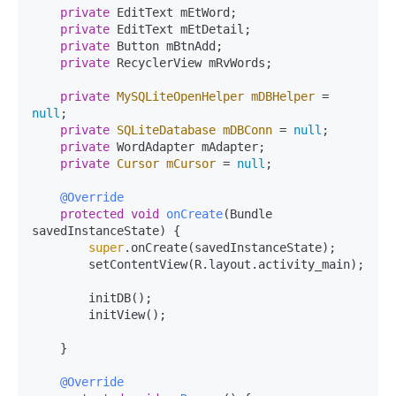
private
 EditText mEtWord;

private
 EditText mEtDetail;

private
 Button mBtnAdd;

private
 RecyclerView mRvWords;

private
MySQLiteOpenHelper
mDBHelper
=
null
;

private
SQLiteDatabase
mDBConn
=
null
;

private
 WordAdapter mAdapter;

private
Cursor
mCursor
=
null
;

@Override
protected
void
onCreate
(Bundle 
savedInstanceState)
 {

super
.onCreate(savedInstanceState);

        setContentView(R.layout.activity_main);

        initDB();

        initView();

    }

@Override