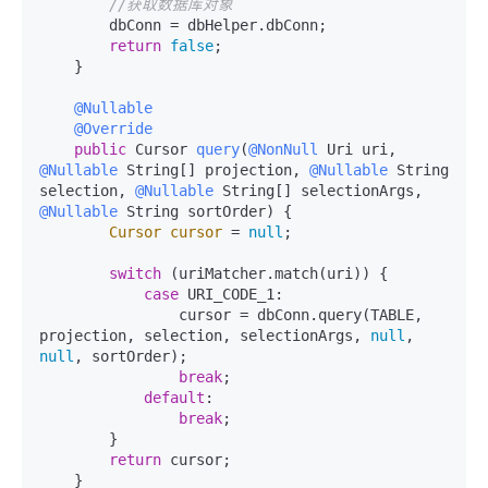
//获取数据库对象
        dbConn = dbHelper.dbConn;

return
false
;

    }

@Nullable
@Override
public
 Cursor 
query
(
@NonNull
 Uri uri, 
@Nullable
 String[] projection, 
@Nullable
 String 
selection, 
@Nullable
 String[] selectionArgs, 
@Nullable
 String sortOrder)
 {

Cursor
cursor
=
null
;

switch
 (uriMatcher.match(uri)) {

case
 URI_CODE_1:

                cursor = dbConn.query(TABLE, 
projection, selection, selectionArgs, 
null
, 
null
, sortOrder);

break
;

default
:

break
;

        }

return
 cursor;

    }
