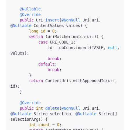
@Nullable
@Override
public
 Uri 
insert
(
@NonNull
 Uri uri, 
@Nullable
 ContentValues values)
 {

long
id
=
0
;

switch
 (uriMatcher.match(uri)) {

case
 URI_CODE_1:

                id = dbConn.insert(TABLE, 
null
, 
values);

break
;

default
:

break
;

        }

return
 ContentUris.withAppendedId(uri, 
id);

    }

@Override
public
int
delete
(
@NonNull
 Uri uri, 
@Nullable
 String selection, 
@Nullable
 String[] 
selectionArgs)
 {

int
count
=
0
;
