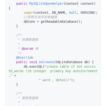
public
MySQLiteOpenHelper
(Context context)
{

super
(context, DB_NAME, 
null
, VERSION);

//获取可读写的数据库
        dbConn = getReadableDatabase();

    }

/**

     * 创建数据库

     *

     * 
@param
 db

     */
@Override
public
void
onCreate
(SQLiteDatabase db)
 {

        db.execSQL(
"create table if not exists 
tb_words (id integer  primary key autoincrement 
,"
 +

" word , detail)"
);

    }

/**

     * 更新数据库

     *
