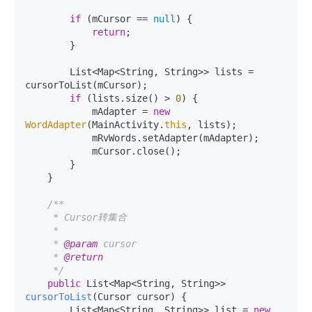
if
 (mCursor == 
null
) {

return
;

        }

        List<Map<String, String>> lists = 
cursorToList(mCursor);

if
 (lists.size() > 
0
) {

            mAdapter = 
new
WordAdapter
(MainActivity.
this
, lists);

            mRvWords.setAdapter(mAdapter);

            mCursor.close();

        }

    }

/**

     * Cursor转集合

     *

     * 
@param
 cursor

     * 
@return
     */
public
 List<Map<String, String>> 
cursorToList
(Cursor cursor)
 {

        List<Map<String, String>> list = 
new