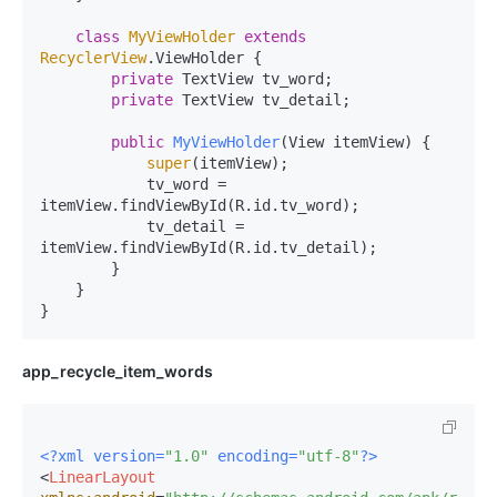
class
MyViewHolder
extends
RecyclerView
.ViewHolder {

private
 TextView tv_word;

private
 TextView tv_detail;

public
MyViewHolder
(View itemView)
 {

super
(itemView);

            tv_word = 
itemView.findViewById(R.id.tv_word);

            tv_detail = 
itemView.findViewById(R.id.tv_detail);

        }

    }

app_recycle_item_words
<?xml version=
"1.0"
 encoding=
"utf-8"
?>
<
LinearLayout