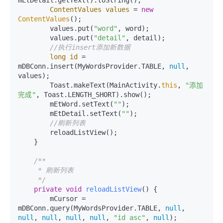
ContentValues
values
=
new
ContentValues
();

        values.put(
"word"
, word);

        values.put(
"detail"
, detail);

//执行insert添加新数据
long
id
=
mDBConn.insert(MyWordsProvider.TABLE, 
null
, 
values);

        Toast.makeText(MainActivity.
this
, 
"添加
完成"
, Toast.LENGTH_SHORT).show();

        mEtWord.setText(
""
);

        mEtDetail.setText(
""
);

//刷新列表
        reloadListView();

    }

/**

     * 刷新列表

     */
private
void
reloadListView
()
 {

        mCursor = 
mDBConn.query(MyWordsProvider.TABLE, 
null
, 
null
, 
null
, 
null
, 
null
, 
"id asc"
, 
null
);
