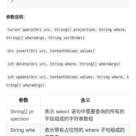
参数说明：
Cursor query(Uri uri, String[] projection, String where,
String[] whereArgs, String sortOrder)
Uri insert(Uri uri, ContentValues values)
int delete(Uri uri, String where, String[] whereArgs)
int update(Uri uri, ContentValues values, String where, S
tring[] whereArgs)
参数
含义
String[] pr
表示 select 语句中需要查询的所有的
ojection
字段组成的字符串数组
String whe
表示带有占位符的 where 子句组成的