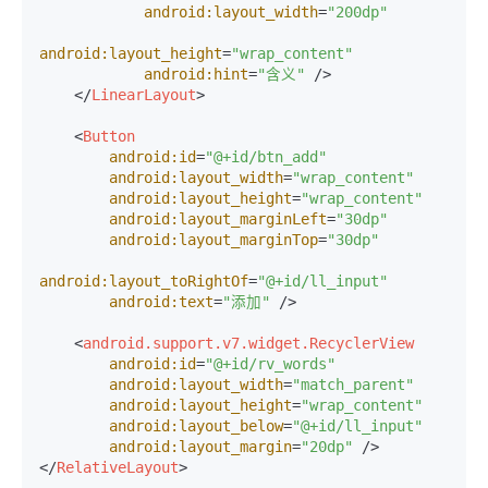
android:layout_width
=
"200dp"
android:layout_height
=
"wrap_content"
android:hint
=
"含义"
 />
</
LinearLayout
>
<
Button
android:id
=
"@+id/btn_add"
android:layout_width
=
"wrap_content"
android:layout_height
=
"wrap_content"
android:layout_marginLeft
=
"30dp"
android:layout_marginTop
=
"30dp"
android:layout_toRightOf
=
"@+id/ll_input"
android:text
=
"添加"
 />
<
android.support.v7.widget.RecyclerView
android:id
=
"@+id/rv_words"
android:layout_width
=
"match_parent"
android:layout_height
=
"wrap_content"
android:layout_below
=
"@+id/ll_input"
android:layout_margin
=
"20dp"
 />
</
RelativeLayout
>