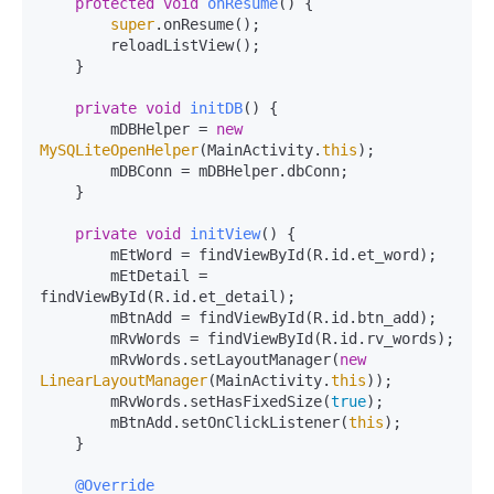
protected
void
onResume
()
 {

super
.onResume();

        reloadListView();

    }

private
void
initDB
()
 {

        mDBHelper = 
new
MySQLiteOpenHelper
(MainActivity.
this
);

        mDBConn = mDBHelper.dbConn;

    }

private
void
initView
()
 {

        mEtWord = findViewById(R.id.et_word);

        mEtDetail = 
findViewById(R.id.et_detail);

        mBtnAdd = findViewById(R.id.btn_add);

        mRvWords = findViewById(R.id.rv_words);

        mRvWords.setLayoutManager(
new
LinearLayoutManager
(MainActivity.
this
));

        mRvWords.setHasFixedSize(
true
);

        mBtnAdd.setOnClickListener(
this
);

    }

@Override