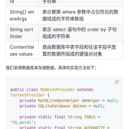
re
字符串
String[] wh
表示替换 where 参数中占位符后的数
ereArgs
据组成的字符串数组
String sort
表示 select 语句中的 order by 子句
Order
组成的字符串
ContentVal
是由数据库中表字段和往该字段中放
ues values
置的数据所组成的键值对对象
我们采用数据库来存储数据，具体的实现方法如下：
public
class
MyWordsProvider
extends
ContentProvider
 {

private
MySQLiteOpenHelper
dbHelper
=
null
;

private
SQLiteDatabase
dbConn
=
null
;

private
static
final
String
TABLE
=
"tb_words"
;

private
static
final
String
AUTHORITY
=