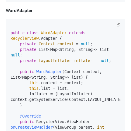
WordAdapter
public
class
WordAdapter
extends
RecyclerView
.Adapter {

private
Context
context
=
null
;

private
 List<Map<String, String>> list = 
null
;

private
LayoutInflater
inflater
=
null
;

public
WordAdapter
(Context context, 
List<Map<String, String>> list)
 {

this
.context = context;

this
.list = list;

        inflater = (LayoutInflater) 
context.getSystemService(Context.LAYOUT_INFLATER_SER
    }

@Override
public
 RecyclerView.ViewHolder 
onCreateViewHolder
(ViewGroup parent, 
int