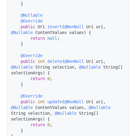
    }

@Nullable
@Override
public
 Uri 
insert
(
@NonNull
 Uri uri, 
@Nullable
 ContentValues values)
 {

return
null
;

    }

@Override
public
int
delete
(
@NonNull
 Uri uri, 
@Nullable
 String selection, 
@Nullable
 String[] 
selectionArgs)
 {

return
0
;

    }

@Override
public
int
update
(
@NonNull
 Uri uri, 
@Nullable
 ContentValues values, 
@Nullable
String selection, 
@Nullable
 String[] 
selectionArgs)
 {

return
0
;

    }
