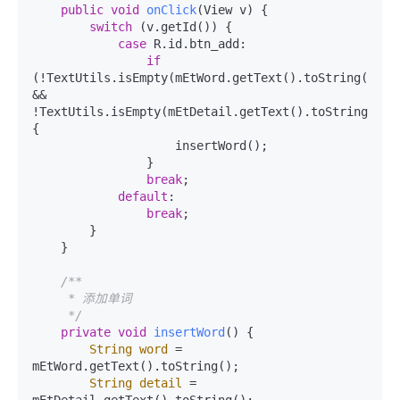
public
void
onClick
(View v)
 {

switch
 (v.getId()) {

case
 R.id.btn_add:

if
(!TextUtils.isEmpty(mEtWord.getText().toString()) 
&& 
!TextUtils.isEmpty(mEtDetail.getText().toString())) 
{

                    insertWord();

                }

break
;

default
:

break
;

        }

    }

/**

     * 添加单词

     */
private
void
insertWord
()
 {

String
word
=
mEtWord.getText().toString();

String
detail
=
mEtDetail.getText().toString();
