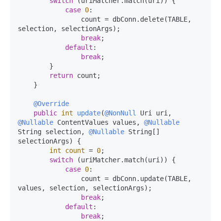
switch
 (uriMatcher.match(uri)) {

case
0
:

                count = dbConn.delete(TABLE, 
selection, selectionArgs);

break
;

default
:

break
;

        }

return
 count;

    }

@Override
public
int
update
(
@NonNull
 Uri uri, 
@Nullable
 ContentValues values, 
@Nullable
String selection, 
@Nullable
 String[] 
selectionArgs)
 {

int
count
=
0
;

switch
 (uriMatcher.match(uri)) {

case
0
:

                count = dbConn.update(TABLE, 
values, selection, selectionArgs);

break
;

default
:

break
;
