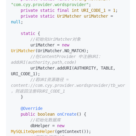
"com.cyy.provider.wordsprovider"
;

private
static
final
int
URI_CODE_1
=
1
;

private
static
UriMatcher
uriMatcher
=
null
;

static
 {

//初始化UriMatcher对象
        uriMatcher = 
new
UriMatcher
(UriMatcher.NO_MATCH);

//在ContentProvider 中注册URI：
addURI(authority,path,code)
        uriMatcher.addURI(AUTHORITY, TABLE, 
URI_CODE_1);

//若URI资源路径 = 
content://com.cyy.provider.wordsprovider/tb_words 
，则返回注册码URI_CODE_1
    }

@Override
public
boolean
onCreate
()
 {

//初始化数据库
        dbHelper = 
new
MySQLiteOpenHelper
(getContext());
