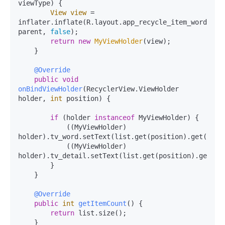
viewType)
 {

View
view
=
inflater.inflate(R.layout.app_recycle_item_words, 
parent, 
false
);

return
new
MyViewHolder
(view);

    }

@Override
public
void
onBindViewHolder
(RecyclerView.ViewHolder 
holder, 
int
 position)
 {

if
 (holder 
instanceof
 MyViewHolder) {

            ((MyViewHolder) 
holder).tv_word.setText(list.get(position).get(
"wor
            ((MyViewHolder) 
holder).tv_detail.setText(list.get(position).get(
"d
        }

    }

@Override
public
int
getItemCount
()
 {

return
 list.size();

    }
