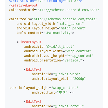
<?xml version=
"1.0"
 encoding=
"utf-8"
?>
<
RelativeLayout
xmlns:android
=
"http://schemas.android.com/apk/res/a
xmlns:tools
=
"http://schemas.android.com/tools"
android:layout_width
=
"match_parent"
android:layout_height
=
"match_parent"
tools:context
=
".MainActivity"
>
<
LinearLayout
android:id
=
"@+id/ll_input"
android:layout_width
=
"wrap_content"
android:layout_height
=
"wrap_content"
android:orientation
=
"vertical"
>
<
EditText
android:id
=
"@+id/et_word"
android:layout_width
=
"200dp"
android:layout_height
=
"wrap_content"
android:hint
=
"单词"
 />
<
EditText
android:id
=
"@+id/et_detail"