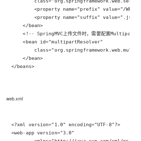
</beans>
web.xml