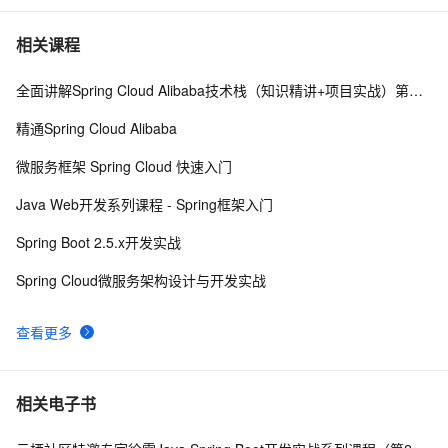
servlet模板配置
588
7
相关课程
全面讲解Spring Cloud Alibaba技术栈（知识精讲+项目实战）第三阶段
Java实现Web航空订票系统（servlet+jdbc+jsp+mysql）
9
8
（上）
精通Spring Cloud Alibaba
Servlet框架(servlet+jsp)+Mysql实现的增删改查+分页
9
9
微服务框架 Spring Cloud 快速入门
（功能包学生信息录入、学生信息增删改查、分页等）
Java EE WEB工程师培训-JDBC+Servlet+JSP整合开发
2
10
Java Web开发系列课程 - Spring框架入门
之12.Servlet基础(2)
Spring Boot 2.5.x开发实战
Spring Cloud微服务架构设计与开发实战
查看更多
相关电子书