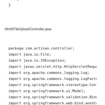
}
Html5FileUploadController.java