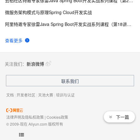
云栖社区特邀专家徐雷Java Spring Boot开发实战系列课程（第20讲）：经典面试题与阿里等名企内部招聘求职面试技巧
微服务架构模式与原理Spring Cloud开发实战
阿里特邀专家徐雷Java Spring Boot开发实战系列课程（第18讲）：制作Java Docker镜像与推送到DockerHub和阿里云Docker仓库
查看更多
关注我们：
新浪微博
联系我们
文档
|
开发者社区
|
天池大赛
|
培训与认证
下一篇
法律声明及隐私权政策
|
Cookies政策
© 2009-现在 Aliyun.com 版权所有
增值电信业务经营许可证：
浙B2-20080101
域名注册服务机构许可：
浙D3-20210002