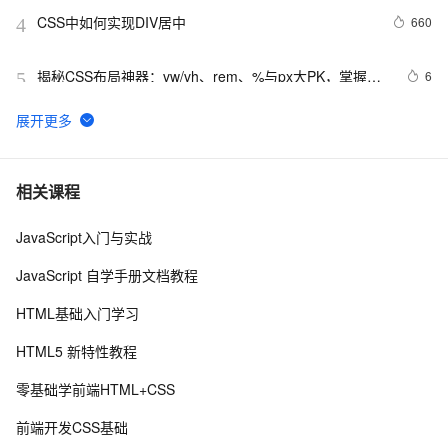
CSS中如何实现DIV居中
660
4
揭秘CSS布局神器：vw/vh、rem、%与px大PK，掌握它
6
5
们，让你的网页设计秒变高大上，面试难题迎刃而解！
CSS Content 属性妙用
355
6
CSS重构：样式表性能调优
700
7
相关课程
JavaScript入门与实战
网页标准化:CSS代码缩写精简实例
5
8
JavaScript 自学手册文档教程
uni-app学习笔记-引入全局uni.css和flex布局（七）
4
9
HTML基础入门学习
css3 Gradients 线性渐变
4
10
HTML5 新特性教程
零基础学前端HTML+CSS
前端开发CSS基础