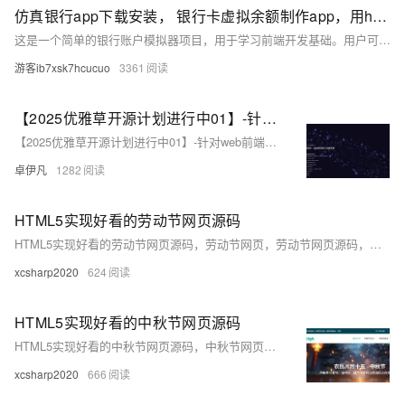
仿真银行app下载安装， 银行卡虚拟余额制作app，用html+css+js实现逼真娱乐工具
这是一个简单的银行账户模拟器项目，用于学习前端开发基础。用户可进行存款、取款操作，所有数据存储于浏览器内存中
游客ib7xsk7hcucuo
3361
【2025优雅草开源计划进行中01】-针对web前端开发初学者使用-优雅草科技官网-纯静态页面html+css+JavaScript可直接下载使用-开源-首页为优雅草吴银满工程师原创-优雅草卓伊凡发布
【2025优雅草开源计划进行中01】-针对web前端开发初学者使用-优雅草科技官网-纯静态页面html+css+JavaScript可直接下载使用-开源-首页为优雅草吴银满工程师原创-优雅草卓伊凡发布
卓伊凡
1282
HTML5实现好看的劳动节网页源码
HTML5实现好看的劳动节网页源码，劳动节网页，劳动节网页源码，内置十个页面，各种模板都有，可以根据这些页面扩展更多页面，网页由网站首页、劳动节介绍、劳动节由来、劳动节习俗、劳动节文化、劳动节活动、劳动节故事、劳动节民谣、联系我们、登录/注册等页面组成，兼容手机端，页面干净整洁，内容丰富，可以扩展自己想要的，注释完整，代码规范，各种风格都有，代码上手简单，代码独立，可以直接运行使用。也可直接预览效果。
xcsharp2020
624
HTML5实现好看的中秋节网页源码
HTML5实现好看的中秋节网页源码，中秋节网页，中秋节网页源码，节日网页大作业，作业源码，内置十个页面，各种模板都有，可以根据这些页面扩展更多页面，网页由网站首页、中秋节介绍、中秋节由来、中秋节习俗、中秋节文化、中秋节美食、中秋节故事、中秋节民谣、联系我们、登录/注册等页面组成，兼容手机端，页面干净整洁，内容丰富，可以扩展自己想要的，注释完整，代码规范，各种风格都有，代码上手简单，代码独立，可以直接运行使用。也可直接预览效果。
xcsharp2020
666