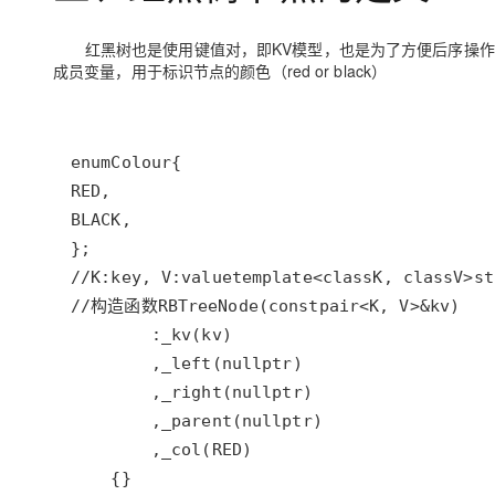
红黑树也是使用键值对，即KV模型，也是为了方便后序操作，红
成员变量，用于标识节点的颜色（red or black）
enum
Colour
RED
BLACK
//K:key, V:value
template
<
class
K
, 
class
V
>
st
//构造函数
RBTreeNode
(
const
pair
<
K
, 
V
>&
kv
        :
_kv
(
kv
        ,
_left
(
nullptr
        ,
_right
(
nullptr
        ,
_parent
(
nullptr
        ,
_col
(
RED