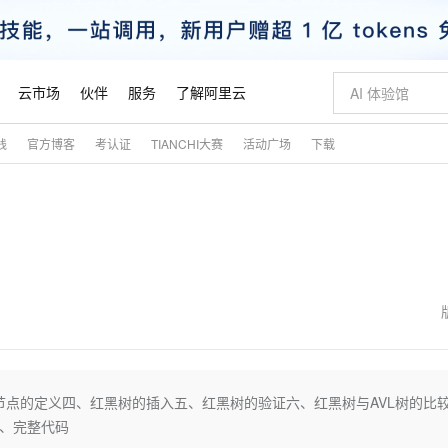
云市场
伙伴
服务
了解阿里云
践
官方博客
考认证
TIANCHI大赛
活动广场
下载
AI 特惠
数据与 API
成为产品伙伴
企业增值服务
最佳实践
价格计算器
AI 场景体
基础软件
产品伙伴合
阿里云认证
市场活动
配置报价
大模型
自助选配和估算价格
新方式
睿译宝，AI翻译排版一步到位
智启 AI 普惠权益
产品生态集成认证中心
企业支持计划
云上春晚
域名与网站
千问官方 MaaS 平台，为开发者和 Agent 而生，新用户赠送 1 亿 + tokens 额度
Qwen Aud
AI Coding
阿里云Maa
2026 阿里云
云服务器 E
为企业打
数据集
Windows
大模型认证
模型
NEW
NEW
交付可用成果
值低价云产品抢先购
上传文档即自动完成翻译和格式还原
至高享 1亿+免费 tokens，加速 Al 应用落地
提供智能易用的域名与建站服务
智能编程，一键
安全可靠、
产品生态伙伴
专家技术服务
云上奥运之旅
弹性计算合作
阿里云中企出
手机三要素
宝塔 Linux
全部认证
价格优势
有专属领域专家
GLM-5.2：长任务时代开源旗舰模型
阿里云 OPC 创新助力计划
千问大模型
即刻拥有 DeepS
AI 电商营销
对象存储 O
大模型
产品生态伙伴工作台
企业增值服务台
云栖战略参考
云存储合作计
云栖大会
身份实名认证
CentOS
训练营
推动算力普惠，释放技术红利
最高返9万
多领域专家智能体,一键组建 AI 虚拟交付团队
快速构建应用程序和网站，即刻迈出上云第一步
至高百万元 Token 补贴，加速一人公司成长
多元化、高性能、安全可靠的大模型服务
真正可用的 1M 上下文,一次完成代码全链路开发
轻松解锁专属 Dee
从图文生成到
云上的中国
数据库合作计
活动全景
短信
Docker
图片和
站式影视创作平台
Hermes Agent，打造自进化智能体
Token Plan 模型订阅计划
数字证书管理服务（原SSL证书）
5 分钟轻松部署
AI 广告创作
无影云电脑
企业成长
NEW
信息公告
看见新力量
云网络合作计
OCR 文字识别
JAVA
证享300元代金券
可视化编排打通从文字构思到成片全链路闭环
全托管，含MySQL、PostgreSQL、SQL Server、MariaDB多引擎
自主进化，持久记忆，越用越聪明
Qwen3.8-Max 首发尝鲜，限时加量 10 倍，夜间低至2折
实现全站HTTPS，呈现可信的WEB访问
图文、视频一
随时随地安
魔搭 Mode
Kimi-K3
HappyHors
NEW
loud
服务实践
官网公告
金融模力时刻
Salesforce O
版
发票查验
全能环境
Claude Code + GStack 打造工程团队
千问办公，限时限量积分加倍
Qoder
低代码高效构
AI 建站
短信服务
点的定义四、红黑树的插入五、红黑树的验证六、红黑树与AVL树的比
型
NEW
作计划
Kimi 最新旗舰模型，长程编程与推理利器
让文字生成流
计划
创新中心
魔搭 ModelSc
健康状态
理服务
让AI从“聊天伙伴”进化为能干活的“数字员工”
安装技能 GStack，拥有专属 AI 工程团队
你的AI工作搭子，覆盖日常办公高频场景
面向真实软件的智能体编程平台
0 代码专业建
七、完整代码
客户案例
天气预报查询
操作系统
态合作计划