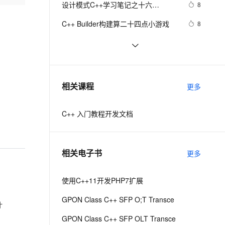
安全
设计模式C++学习笔记之十六
我要投诉
e-1.1-I2V
Cosyvoice-V3-Flash
8
PolarDB
上云场景组合购
Milvus 弹性伸缩功能新增节
伴
（Observer观察者模式）
漫剧创作，剧本、分镜、视频高效生成
100%兼容MySQL、PostgreSQL，兼容Oracle，支持集中和分布式
覆盖90%+业务场景，专享组合折扣价
点支持范围
畅自然，细节丰富
高表现力语音合成大模型，语音克隆听感自然
VPN
C++ Builder构建算二十四点小游戏
8
ernetes 版 ACK
云聚AI 严选权益
AI 原生数据库服务发布
SSL 证书
Qt C++ 扫码枪使用数据处理
7
2V
Fun-ASR
，一键激活高效办公新体验
理容器应用的 K8s 服务
精选AI产品，从模型到应用全链提效
Agent 数据网关
文戏情感细腻自然，动作戏激烈拳拳到肉，实现更强表演能力
支持中英文自由切换，具备更强的噪声鲁棒性
堡垒机
C++之MFC制作简单计算器（VS2019
7
AI 用量加速计划
云原生数据库 PolarDB
实现），附带完整代码
防火墙
、识别商机，让客服更高效、服务更出色。
C++ 你会使用cmath库里的宏常量
新老同享，达量后返
Agentic Database 发布
9
相关课程
更多
吗？（π、e、ln2、√2、(2/√π) 等
主机安全
应用
等）
C++ 入门教程开发文档
千问办公
NEW
AI 应用及服务市场
的智能体编程平台
一站式AI生产力平台
AI 应用
伶鹊
相关电子书
更多
企业级人与Agent协作平台，接入和调度多个数字员工
智能客服平台，对话机器人、对话分析、智能外呼
大模型
大模型服务平台百炼 - 全妙
使用C++11开发PHP7扩展
自然语言处理
应用创作平台
多模态内容创作工具，已接入 DeepSeek
GPON Class C++ SFP O;T Transce
数据标注
叶
机器学习
GPON Class C++ SFP OLT Transce