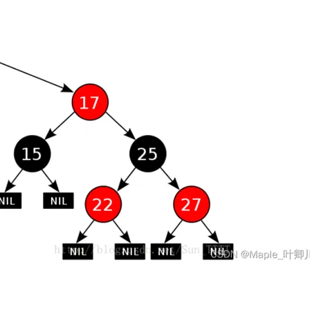
AI 应用
10分钟微调：让0.6B模型媲美235B模
多模态数据信
型
依托云原生高可用架构,实现Dify私有化部署
用1%尺寸在特定领域达到大模型90%以上效果
一个 AI 助手
超强辅助，Bol
即刻拥有 DeepSeek-R1 满血版
在企业官网、通讯软件中为客户提供 AI 客服
多种方案随心选，轻松解锁专属 DeepSeek