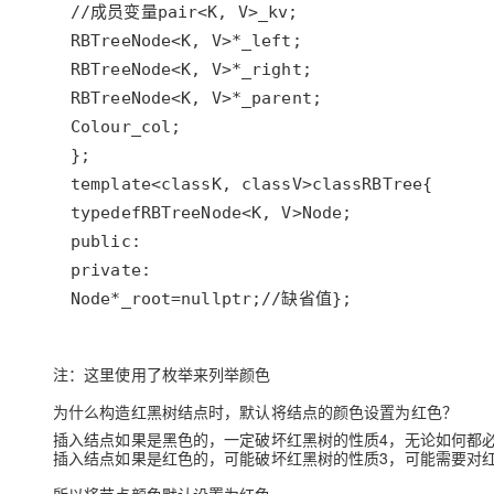
//成员变量
pair
<
K
, 
V
>
_kv
RBTreeNode
<
K
, 
V
>*
_left
RBTreeNode
<
K
, 
V
>*
_right
RBTreeNode
<
K
, 
V
>*
_parent
Colour
_col
template
<
class
K
, 
class
V
>
class
RBTree
typedef
RBTreeNode
<
K
, 
V
>
Node
public
private
Node
*
_root
=
nullptr
;
//缺省值
};
注：这里使用了枚举来列举颜色
为什么构造红黑树结点时，默认将结点的颜色设置为红色？
插入结点如果是黑色的，一定破坏红黑树的性质4，无论如何都
插入结点如果是红色的，可能破坏红黑树的性质3，可能需要对红