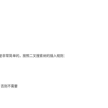
是非常简单的，按照
二叉搜索树的插入规则：
，否则不需要