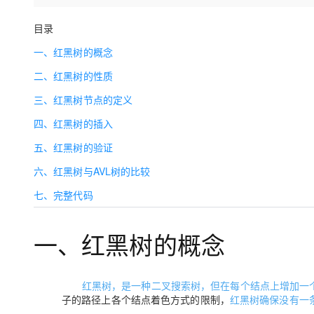
存储
天池大赛
Qwen3.7-Plus
云解析DNS
解决方案免费试用 新老
电子合同
最高领取价值200元试用
能看、能想、能动手的多模
安全
目录
网络与CDN
AI 算法大赛
畅捷通
一、红黑树的概念
大数据开发治理平台 Data
AI 产品 免费试用
网络
安全
云开发大赛
Qwen3-VL-Plus
Tableau 订阅
1亿+ 大模型 tokens 和 
二、红黑树的性质
可观测
入门学习赛
中间件
AI空中课堂在线直播课
云防火墙
140+云产品 免费试用
三、红黑树节点的定义
上云与迁云
云原生的云上边界网络安全
产品新客免费试用，最长1
数据库
四、红黑树的插入
生态解决方案
大模型服务
企业出海
大模型ACA认证体验
大数据计算
五、红黑树的验证
助力企业全员 AI 认知与能
行业生态解决方案
千问AI平台-Token Plan
政企业务
六、红黑树与AVL树的比较
媒体服务
开发者生态解决方案
七、完整代码
企业服务与云通信
千问AI平台-模型体验
AI 开发和 AI 应用解决
在线体验全尺寸、多种模态
域名与网站
一、红黑树的概念
Happy 系列大模型
终端用户计算
Serverless
红黑树，是一种二叉搜索树，但在每个结点上增加一个存
子的路径上各个结点着色方式的限制，
红黑树确保没有一
开发工具