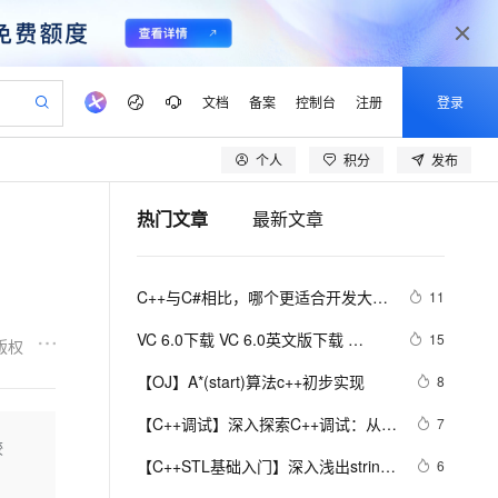
文档
备案
控制台
注册
登录
个人
积分
发布
验
作计划
器
AI 活动
专业服务
服务伙伴合作计划
开发者社区
加入我们
产品动态
服务平台百炼
阿里云 OPC 创新助力计划
热门文章
最新文章
一站式生成采购清单，支持单品或批量购买
io：打造专属 AI 语音助手
S产品伙伴计划（繁花）
峰会
CS
造的大模型服务与应用开发平台
一句话生成原生可编辑精美 PPT 文稿
AI 生产力先锋
Al MaaS 服务伙伴赋能合作
域名
博文
Careers
至高可申请百万元
Qwen3.8-Max 模型上线
开启高性价比 AI 编程新体验
弹性可伸缩的云计算服务
Qwen-Audio-3.0-Realtime 端到端实时语音角色扮演
输入一句话想法, 轻松生成专业的 PPT
先锋实践拓展 AI 生产力的边界
Token 补贴，五大权
计划
海大会
伙伴信用分合作计划
商标
问答
社会招聘
C++与C#相比，哪个更适合开发大型
11
益加速 OPC 成功
eek-V4-Pro
SS
一键部署幻兽帕鲁游戏服务器
飞天发布时刻
HOT
Open Search 向量检索版支
划
备案
电子书
校园招聘
游戏？
pSeek-V4-Pro
视频创作，一键激活电商全链路生产力
稳定、安全、高性价比、高性能的云存储服务
一键购买专属联机服务器，轻松开启游戏
所见，即是所愿
持视频检索 Pipeline 功能
更多支持
VC 6.0下载 VC 6.0英文版下载 
15
版权
划
公司注册
镜像站
视频生成
语音识别与合成
Visual C++ 6.0 英文企业版 集成SP6
专属 QwenPaw
漫剧工坊：一站式动画创作平台
AI 实训营
HOT
应用身份服务 (IDaaS)
【OJ】A*(start)算法c++初步实现
8
合作伙伴培训与认证
完美版（最新更新地址，百度网盘）
划
上云迁移
站生成，高效打造优质广告素材
全接入的云上超级电脑
从聊天伙伴进化为能主动干活的本地数字员工
快速生产连贯的高质量长漫剧
从基础到进阶，Agent 创客手把手教你
OpenClaw 管理能力上线
lScope
我要反馈
e-1.1-T2V
Qwen3-TTS-Flash
【C++调试】深入探索C++调试：从
7
查询合作伙伴
n Alibaba Cloud ISV 合作
代维服务
建企业门户网站
10 分钟搭建微信、支付宝小程序
较
MaxCompute MaxFrame 提
DWARF到堆栈解析
畅细腻的高质量视频
离线语音合成大模型，多语言方言自适应，低延迟高稳定
创新加速
【C++STL基础入门】深入浅出string
ope
登录合作伙伴管理后台
6
我要建议
站，无忧落地极速上线
以可视化方式快速构建移动和 PC 门户网站
国内短信简单易用，安全可靠，秒级触达，全球覆盖200+国家和地区。
高效部署网站，快速应用到小程序
供自动弹性内存功能
类的比较(compare)、复制(copy)