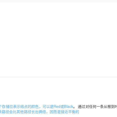
Deepseek-v4-pro
HappyHors
同享
万小智 AI 建站低至 15元/月
Qoder CN
AI 短剧/漫剧
云原生数据库 
快递物流查询
WordPress
成为服务伙
高校合作
点，立即开启云上创新
覆盖公网/内网、递归/权威、移动APP等全场景解析服务
送.CN域名，送备案服务码
基于千问大模型等，支持代码智能生成、研发智能问答
AI助力短剧
态智能体模型
旗舰 MoE 大模型，百万上下文与顶尖推理能力
图生视频，流
Ubuntu
服务生态伙伴
云工开物
企业应用
Works
Night Plan 支持 Qwen 3.8-Max
云原生大数据计算服务 MaxCompute
AI 办公
容器服务 Kub
NEW
GLM-5.2
Wan2.7-T
Red Hat
30+ 款产品免费体验
Data Agent 驱动的一站式 Data+AI 开发治理平台
夜间 5 折，Qwen/Meoo/TokenPlan 客户专享
面向分析的企业级SaaS模式云数据仓库
AI智能应用
提供一站式管
科研合作
视觉 Coding、空间感知、多模态思考等全面升级
1M上下文，专为长程任务能力而生
ERP
堂（旗舰版）
SUSE
智能客服
CRM
防护产品
2个月
自动承接线索
建站小程序
OA 办公系统
AI 应用构建
大模型原生
力提升
财税管理
模板建站
Qoder
大模型服务平台百炼-应用模版
HOT
NEW
面向真实软件
个人版上线、团队版降价；千问3.8-Max首发发尝鲜
丰富多元化的应用模版和解决方案
400电话
定制建站
万有无界
大模型服务平台百炼-智能体
方案
广告营销
模板小程序
的模型效果
灵活可视化地构建企业级 Agent
定制小程序
秒悟
人工智能平台 PAI
APP 开发
云端极速 AI 
新一代 AI 视频生成模型，深度适配广告营销等场景
AI Native 的算法工程平台，一站式完成建模、训练、推理服务部署
建站系统
储位表示结点的颜色，可以是Red或Black
。 通过对任何一条从根到
条路径会比其他路径长出俩倍，因而是接近平衡的