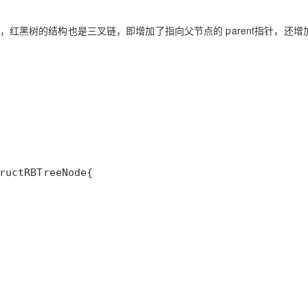
黑树的结构也是三叉链，即增加了指向父节点的 parent指针，还增
ruct
RBTreeNode