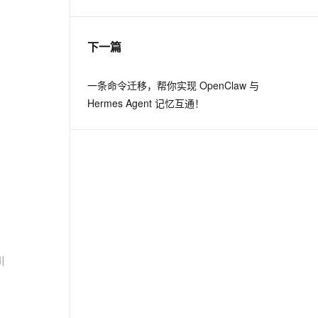
息提取
与 AI 智能体进行实时音视频通话
下一篇
从文本、图片、视频中提取结构化的属性信息
构建支持视频理解的 AI 音视频实时通话应用
t.diy 一步搞定创意建站
构建大模型应用的安全防护体系
一条命令迁移，帮你实现 OpenClaw 与
通过自然语言交互简化开发流程,全栈开发支持
通过阿里云安全产品对 AI 应用进行安全防护
Hermes Agent 记忆互通！