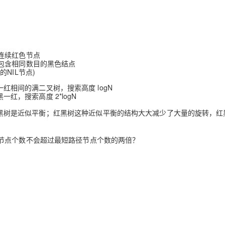
连续红色节点
包含相同数目的黑色结点
NIL节点)
相间的满二叉树，搜索高度 logN
，搜索高度 2*logN
黑树是近似平衡；红黑树这种近似平衡的结构大大减少了大量的旋转，红
节点个数不会超过最短路径节点个数的两倍？