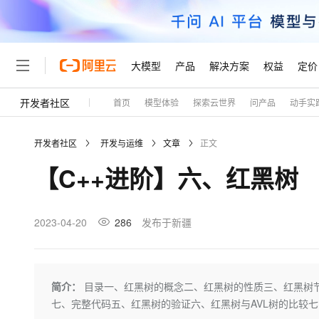
大模型
产品
解决方案
权益
定价
开发者社区
首页
模型体验
探索云世界
问产品
动手实
大模型
产品
解决方案
权益
定价
云市场
伙伴
服务
了解阿里云
精选产品
精选解决方案
普惠上云
产品定价
精选商城
成为销售伙伴
售前咨询
为什么选择阿里云
千问AI平台
开发者社区
开发与运维
文章
正文
了解云产品的定价详情
大模型服务平台百炼
千问办公，解锁你的工作
普惠上云 官方力荐
分销伙伴
在线服务
网站建设
什么是云计算
大
【C++进阶】六、红黑树
大模型服务与应用平台
企业级Agent产品，直接
云服务器38元/年起，超
咨询伙伴
多端小程序
技术领先
云上成本管理
售后服务
轻量应用服务器
Agency Agents：拥
官方推荐返现计划
大模型
精选产品
精选解决方案
Salesforce 国际版订阅
稳定可靠
管理和优化成本
推荐新用户得奖励，单订单
销售伙伴合作计划
2023-04-20
286
发布于新疆
自助服务
友盟天域
安全合规
人工智能与机器学习
AI
文本生成
云数据库 RDS
HappyHorse 打造一
云工开物
无影生态合作计划
在线服务
观测云
分析师报告
高校专属算力普惠，学生认
计算
互联网应用开发
Qwen3.8-Max
HOT
Salesforce On Alibaba C
工单服务
Tuya 物联网平台阿里云
研究报告与白皮书
人工智能平台 PAI
快速拥有专属 OpenClaw
简介：
目录一、红黑树的概念二、红黑树的性质三、红黑树节
大模
Consulting Partner 合
大数据
容器
智能体时代全能旗舰模型
免费试用
短信专区
一站式AI开发、训练和推
七、完整代码五、红黑树的验证六、红黑树与AVL树的比较
蓝凌 OA
AI 大模型销售与服务生
现代化应用