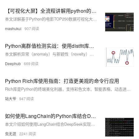
【可视化大屏】全流程讲解用python的pyecharts库实现拖拽可视化大屏的背后原理，简单粗暴！
本文详解基于Python的电影TOP250数据可视化大屏开发全流程，涵盖爬虫、数据存储、分析及可视化。使用requests+BeautifulSoup爬取数据，pandas存入MySQL，pyecharts实现柱状图、饼图、词云图、散点图等多种图表，并通过Page组件拖拽布局组合成大屏，支持多种主题切换，附完整源码与视频讲解。
mashukui
907
Python离群值检测实战：使用distfit库实现基于分布拟合的异常检测
本文解析异常（anomaly）与新颖性（novelty）检测的本质差异，结合distfit库演示基于概率密度拟合的单变量无监督异常检测方法，涵盖全局、上下文与集体离群值识别，助力构建高可解释性模型。
Deephub
669
Python Rich库使用指南：打造更美观的命令行应用
Rich库是Python的终端美化利器，支持彩色文本、智能表格、动态进度条和语法高亮，大幅提升命令行应用的可视化效果与用户体验。
站大爷
947
如何使用LangChain的Python库结合DeepSeek进行多轮次对话？
本文介绍如何使用LangChain结合DeepSeek实现多轮对话，测开人员可借此自动生成测试用例，提升自动化测试效率。
虫无涯
2241