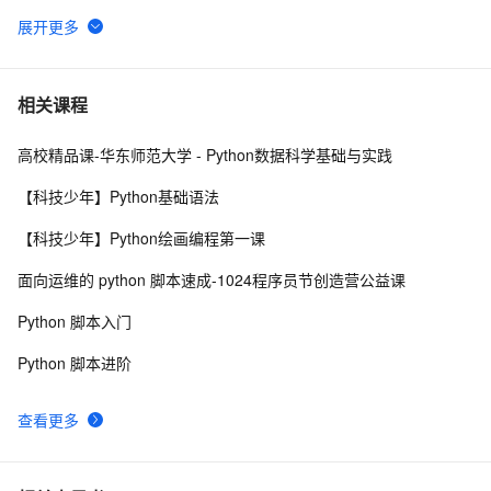
试
安全开发实战(4)--whois与子域名爆破
7
6
对于从零开始建网站的新手拥有一个网站需要哪些流程和
8
7
相关课程
步骤（域名+主机+建站程序）
高校精品课-华东师范大学 - Python数据科学基础与实践
域名配置https时，请求无响应的解决方法
5
8
【科技少年】Python基础语法
数字身份｜隐藏在域名中的互联网钥匙
8
9
【科技少年】Python绘画编程第一课
阿里云注册域名没有查询到可用的信息模板解决方法
11
10
面向运维的 python 脚本速成-1024程序员节创造营公益课
Python 脚本入门
Python 脚本进阶
查看更多