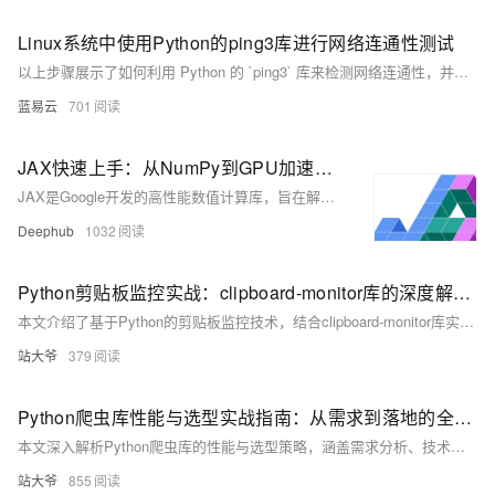
Linux系统中使用Python的ping3库进行网络连通性测试
以上步骤展示了如何利用 Python 的 `ping3` 库来检测网络连通性，并且提供了基本错误处理方法以确保程序能够优雅地处理各种意外情形。通过简洁明快、易读易懂、实操性强等特点使得该方法非常适合开发者或系统管理员快速集成至自动化工具链之内进行日常运维任务之需求满足。
蓝易云
701
JAX快速上手：从NumPy到GPU加速的Python高性能计算库入门教程
JAX是Google开发的高性能数值计算库，旨在解决NumPy在现代计算需求下的局限性。它不仅兼容NumPy的API，还引入了自动微分、GPU/TPU加速和即时编译（JIT）等关键功能，显著提升了计算效率。JAX适用于机器学习、科学模拟等需要大规模计算和梯度优化的场景，为Python在高性能计算领域开辟了新路径。
Deephub
1032
Python剪贴板监控实战：clipboard-monitor库的深度解析与扩展应用
本文介绍了基于Python的剪贴板监控技术，结合clipboard-monitor库实现高效、安全的数据追踪。内容涵盖技术选型、核心功能开发、性能优化及实战应用，适用于安全审计、自动化办公等场景，助力提升数据管理效率与安全性。
站大爷
379
Python爬虫库性能与选型实战指南：从需求到落地的全链路解析
本文深入解析Python爬虫库的性能与选型策略，涵盖需求分析、技术评估与实战案例，助你构建高效稳定的数据采集系统。
站大爷
855