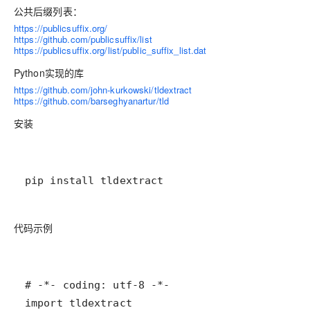
公共后缀列表：
https://publicsuffix.org/
https://github.com/publicsuffix/list
https://publicsuffix.org/list/public_suffix_list.dat
Python实现的库
https://github.com/john-kurkowski/tldextract
https://github.com/barseghyanartur/tld
安装
pip install tldextract
代码示例