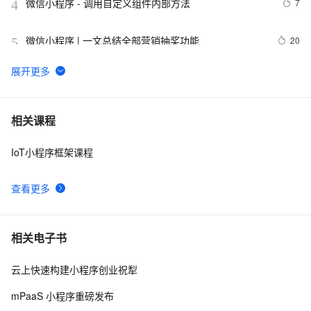
微信小程序 - 调用自定义组件内部方法
7
4
微信小程序 | 一文总结全部营销抽奖功能
20
5
微信小程序地图实现标记多个位置
13
6
uni-app开发微信小程序和h5应用
5
7
相关课程
IoT小程序框架课程
微信小程序如何实现进入小程序自动连WiFi功能
11
8
查看更多
基于微信小程序渗透-反编译小程序
15
9
uni-app 微信小程序中如何通过 canvas 画布实现电子签
9
10
相关电子书
名？
云上快速构建小程序创业祝犁
mPaaS 小程序重磅发布