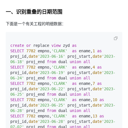
一、识别重叠的日期范围
下面是一个有关工程的明细数据：
create
or
 replace 
view
 zyd 
as
SELECT
7782
 empno,
'CLARK'
as
 ename,
1
as
proj_id,
date
'2023-06-16'
 proj_start,
date
'2023-
06-18'
 proj_end 
from
 dual 
union
all
SELECT
7782
 empno,
'CLARK'
as
 ename,
4
as
proj_id,
date
'2023-06-19'
 proj_start,
date
'2023-
06-24'
 proj_end 
from
 dual 
union
all
SELECT
7782
 empno,
'CLARK'
as
 ename,
7
as
proj_id,
date
'2023-06-22'
 proj_start,
date
'2023-
06-25'
 proj_end 
from
 dual 
union
all
SELECT
7782
 empno,
'CLARK'
as
 ename,
10
as
proj_id,
date
'2023-06-25'
 proj_start,
date
'2023-
06-28'
 proj_end 
from
 dual 
union
all
SELECT
7782
 empno,
'CLARK'
as
 ename,
13
as
proj_id,
date
'2023-06-28'
 proj_start,
date
'2023-
07-02'
 proj_end 
from
 dual 
union
all