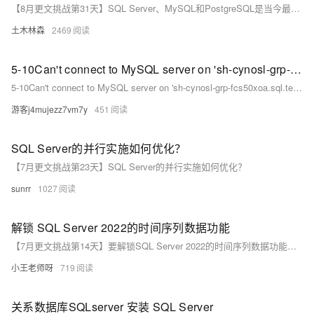
【8月更文挑战第31天】SQL Server、MySQL和PostgreSQL是当今最流行的关系型数据库管理系统，均使用SQL作为查询语言，但在语法和功能实现上存在差异。本文将比较它们在数据类型、分页查询、创建和插入数据以及函数和索引等方面的异同，帮助开发者更好地理解和使用这些数据库。尽管它们共用SQL语言，但每个系统都有独特的语法规则，了解这些差异有助于提升开发效率和项目成功率。
土木林森
2469
5-10Can't connect to MySQL server on 'sh-cynosl-grp-fcs50xoa.sql.tencentcdb.com' (110)")
5-10Can't connect to MySQL server on 'sh-cynosl-grp-fcs50xoa.sql.tencentcdb.com' (110)")
游客j4mujezz7vm7y
451
SQL Server的并行实施如何优化？
【7月更文挑战第23天】SQL Server的并行实施如何优化？
sunrr
1027
解锁 SQL Server 2022的时间序列数据功能
【7月更文挑战第14天】要解锁SQL Server 2022的时间序列数据功能，可使用`generate_series`函数生成整数序列，例如：`SELECT value FROM generate_series(1, 10)。此外，`date_bucket`函数能按指定间隔（如周）对日期时间值分组，这些工具结合窗口函数和其他时间日期函数，能高效处理和分析时间序列数据。更多信息请参考官方文档和技术资料。
小王老师呀
719
关系数据库SQLserver 安装 SQL Server