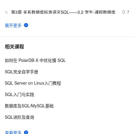
第3章 关系数据库标准语言SQL——3.2 学生-课程数据库
7
5
一、【计算】SQL Optimizer 优化解析 | 青训营笔记
6
6
SQL Server Alert发送告警邮件少了的原因
1
7
相关课程
如何在 PolarDB-X 中优化慢 SQL
无法使用SQL login去登陆SQL Server - &#39;Password 
9
8
did not match&#39;
SQL完全自学手册
在打包程序中自动安装SQL Server数据库 .
2
9
SQL Server on Linux入门教程
SQL优化常用方法8
5
10
SQL入门与实践
数据库及SQL/MySQL基础
SQL进阶及查询
查看更多