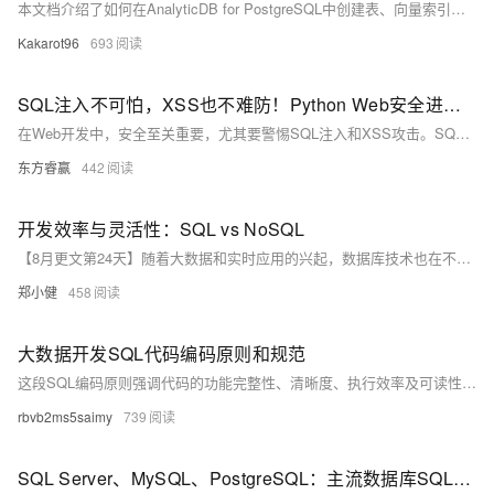
本文档介绍了如何在AnalyticDB for PostgreSQL中创建表、向量索引及混合检索的实现步骤。主要内容包括：创建`articles`表并设置向量存储格式，创建ANN向量索引，为表增加`username`和`time`列，建立BTREE索引和GIN全文检索索引，并展示了查询结果。参考文档提供了详细的SQL语句和配置说明。
Kakarot96
693
SQL注入不可怕，XSS也不难防！Python Web安全进阶教程，让你安心做开发！
在Web开发中，安全至关重要，尤其要警惕SQL注入和XSS攻击。SQL注入通过在数据库查询中插入恶意代码来窃取或篡改数据，而XSS攻击则通过注入恶意脚本来窃取用户敏感信息。本文将带你深入了解这两种威胁，并提供Python实战技巧，包括使用参数化查询和ORM框架防御SQL注入，以及利用模板引擎自动转义和内容安全策略（CSP）防范XSS攻击。通过掌握这些方法，你将能够更加自信地应对Web安全挑战，确保应用程序的安全性。
东方睿赢
442
开发效率与灵活性：SQL vs NoSQL
【8月更文第24天】随着大数据和实时应用的兴起，数据库技术也在不断发展以适应新的需求。传统的SQL（结构化查询语言）数据库因其成熟的数据管理机制而被广泛使用，而NoSQL（Not Only SQL）数据库则以其灵活性和扩展性赢得了众多开发者的青睐。本文将从开发者的视角出发，探讨这两种数据库类型的优缺点，并通过具体的代码示例来说明它们在实际开发中的应用。
郑小健
458
大数据开发SQL代码编码原则和规范
这段SQL编码原则强调代码的功能完整性、清晰度、执行效率及可读性，通过统一关键词大小写、缩进量以及禁止使用模糊操作如select *等手段提升代码质量。此外，SQL编码规范还详细规定了代码头部信息、字段与子句排列、运算符前后间隔、CASE语句编写、查询嵌套、表别名定义以及SQL注释的具体要求，确保代码的一致性和维护性。
rbvb2ms5saimy
739
SQL Server、MySQL、PostgreSQL：主流数据库SQL语法异同比较——深入探讨数据类型、分页查询、表创建与数据插入、函数和索引等关键语法差异，为跨数据库开发提供实用指导