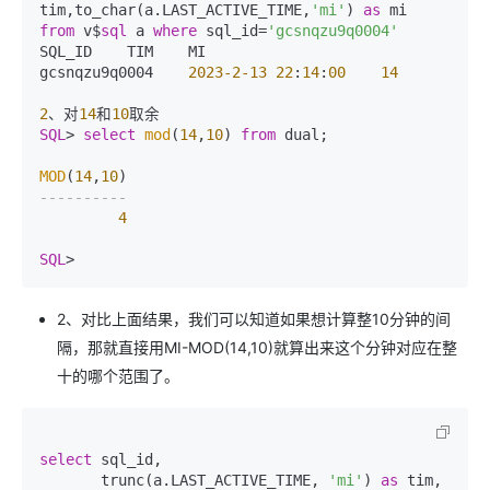
tim,to_char(a.LAST_ACTIVE_TIME,
'mi'
) 
as
 mi  
from
 v$
sql
 a 
where
 sql_id
=
'gcsnqzu9q0004'
SQL_ID    TIM    MI

gcsnqzu9q0004    
2023
-2
-13
22
:
14
:
00
14
2
、对
14
和
10
SQL
>
select
mod
(
14
,
10
) 
from
 dual;

MOD
(
14
,
10
----------
4
SQL
>
2、对比上面结果，我们可以知道如果想计算整10分钟的间
隔，那就直接用MI-MOD(14,10)就算出来这个分钟对应在整
十的哪个范围了。
select
 sql_id,

       trunc(a.LAST_ACTIVE_TIME, 
'mi'
) 
as
 tim,
