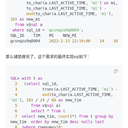
       to_char(a.LAST_ACTIVE_TIME, 
'mi'
) 
as
 mi,

       to_char(a.LAST_ACTIVE_TIME, 
'mi'
) 
-
mod
(to_char(a.LAST_ACTIVE_TIME, 
'mi'
), 
10
) 
as
 new_mi

from
 v$
sql
 a

where
 sql_id 
=
'gcsnqzu9q0004'
;

SQL_ID    TIM    MI    NEW_MI

gcsnqzu9q0004    
2023
-2
-13
22
:
14
:
00
14
10
那么铺垫做完了，这个需求的最终实现sql如下：
SQL
>
with
 t 
as
2
   (
select
 sql_id,

3
           trunc(a.LAST_ACTIVE_TIME, 
'mi'
) 
-
4
mod
(to_char(a.LAST_ACTIVE_TIME, 
'mi'
), 
10
) 
/
24
/
60
as
 new_tim

5
from
 v$
sql
 a)

6
select
*
from
 (

7
select
 new_tim, 
count
(
*
) 
from
 t 
group
by
new_tim  
order
by
 new_tim 
desc
nulls last
8
  )
where
 rownum
<=
10
;
