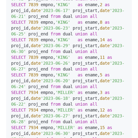
SELECT
7839
 empno,
'KING'
as
 ename,
2
as
proj_id,
date
'2023-06-17'
 proj_start,
date
'2023-
06-21'
 proj_end 
from
 dual 
union
all
SELECT
7839
 empno,
'KING'
as
 ename,
8
as
proj_id,
date
'2023-06-23'
 proj_start,
date
'2023-
06-25'
 proj_end 
from
 dual 
union
all
SELECT
7839
 empno,
'KING'
as
 ename,
14
as
proj_id,
date
'2023-06-29'
 proj_start,
date
'2023-
06-30'
 proj_end 
from
 dual 
union
all
SELECT
7839
 empno,
'KING'
as
 ename,
11
as
proj_id,
date
'2023-06-26'
 proj_start,
date
'2023-
06-27'
 proj_end 
from
 dual 
union
all
SELECT
7839
 empno,
'KING'
as
 ename,
5
as
proj_id,
date
'2023-06-20'
 proj_start,
date
'2023-
06-24'
 proj_end 
from
 dual 
union
all
SELECT
7934
 empno,
'MILLER'
as
 ename,
3
as
proj_id,
date
'2023-06-18'
 proj_start,
date
'2023-
06-22'
 proj_end 
from
 dual 
union
all
SELECT
7934
 empno,
'MILLER'
as
 ename,
12
as
proj_id,
date
'2023-06-27'
 proj_start,
date
'2023-
06-28'
 proj_end 
from
 dual 
union
all
SELECT
7934
 empno,
'MILLER'
as
 ename,
15
as
proj_id,
date
'2023-06-30'
 proj_start,
date
'2023-