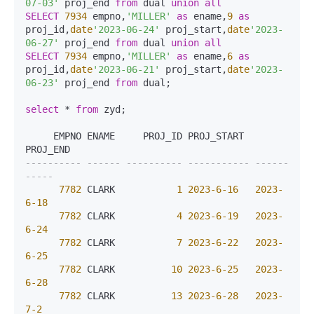
07-03'
 proj_end 
from
 dual 
union
all
SELECT
7934
 empno,
'MILLER'
as
 ename,
9
as
proj_id,
date
'2023-06-24'
 proj_start,
date
'2023-
06-27'
 proj_end 
from
 dual 
union
all
SELECT
7934
 empno,
'MILLER'
as
 ename,
6
as
proj_id,
date
'2023-06-21'
 proj_start,
date
'2023-
06-23'
 proj_end 
from
 dual;

select
*
from
 zyd;

     EMPNO ENAME     PROJ_ID PROJ_START  
---------- ------ ---------- ----------- ------
-----
7782
 CLARK           
1
2023
-6
-16
2023
-
6
-18
7782
 CLARK           
4
2023
-6
-19
2023
-
6
-24
7782
 CLARK           
7
2023
-6
-22
2023
-
6
-25
7782
 CLARK          
10
2023
-6
-25
2023
-
6
-28
7782
 CLARK          
13
2023
-6
-28
2023
-
7
-2