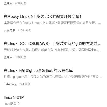
蓝易云
760
在Rocky Linux 9上安装JDK并配置环境变量！
本教程介绍在Rocky Linux 9上安装JDK并配置环境变量的完整步骤。首先更新系统，清理旧版本JDK相关包及残留文件，确保环境干净。接着搜索并安装所需版本的JDK（如OpenJDK 17），验证安装是否成功。然后查找JDK安装路径，配置全局环境变量`JAVA_HOME`和`PATH`，最后验证环境变量设置。按照此流程操作，可顺利完成Java开发环境搭建，支持多版本切换（如JDK 8/11/17）。生产环境请谨慎操作，避免影响现有服务。
云流雨洄
2139
在Linux（CentOS和AWS）上安装更新的git2的方法并配置github-ssh
经过以上这些步骤，你现在就能在GitHub上顺利往返，如同海洋中的航海者自由驰骋。欢迎你加入码农的世界，享受这编程的乐趣吧！
蓝易云
639
在Linux下配置gitee与Github的远程仓库
注意，git push后，是输入你的账号与密码。这个步骤可以通过特殊设置省去，但是一开始还是不要太省。
hahaha无
724
linux配置IP
linux配置IP