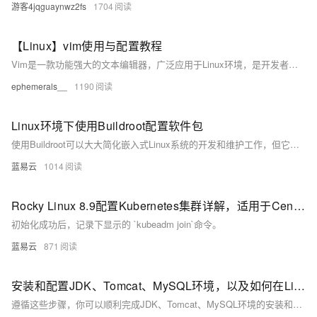
游客4jqguaynwz2fs
1704
【Linux】vim使用与配置教程
Vim是一款功能强大的文本编辑器，广泛应用于Linux环境，是开发者和系统管理员的必备工具。本文介绍了Vim的基本操作与简单配置，涵盖命令模式、插入模式和底行模式的使用方法，以及光标定位、复制粘贴、搜索替换等常用技巧。同时，文章还提供了实用的分屏操作和代码注释方法，并分享了通过`.vimrc`文件进行个性化配置（如显示行号、语法高亮、自动缩进等）的技巧，帮助用户提升文本编辑效率。掌握这些内容，能让Vim更好地服务于日常工作与开发需求。
ephemerals__
1190
Linux环境下使用Buildroot配置软件包
使用Buildroot可以大大简化嵌入式Linux系统的开发和维护工作，但它需要对Linux系统和交叉编译有深入的理解。通过上述步骤，可以有效地配置和定制软件包，为特定的嵌入式应用构建高效、稳定的系统。
蓝易云
1014
Rocky Linux 8.9配置Kubernetes集群详解，适用于CentOS环境
初始化成功后，记录下显示的 `kubeadm join`命令。
蓝易云
871
安装和配置JDK、Tomcat、MySQL环境，以及如何在Linux下更改后端端口。
遵循这些步骤，你可以顺利完成JDK、Tomcat、MySQL环境的安装和配置，并在Linux下更改后端端口。祝你顺利！