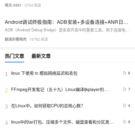
晴天-0391
5754
Android调试终极指南：ADB安装+多设备连接+ANR日志抓取全流程解析，覆盖环境变量配置/多设备调试/ANR日志分析全流程，附Win/Mac/Linux三平台解决方案
ADB（Android Debug Bridge）是安卓开发中的重要工具，用于连接电脑与安卓设备，实现文件传输、应用管理、日志抓取等功能。本文介绍了 ADB 的基本概念、安装配置及常用命令。包括：1) 基本命令如 `adb version` 和 `adb devices`；2) 权限操作如 `adb root` 和 `adb shell`；3) APK 操作如安装、卸载应用；4) 文件传输如 `adb push` 和 `adb pull`；5) 日志记录如 `adb logcat`；6) 系统信息获取如屏幕截图和录屏。通过这些功能，用户可高效调试和管理安卓设备。
翻滚的樱桃肉
10762
热门文章
最新文章
linux 下使用 tc 模拟网络延迟和丢包
8
1
FFmpeg开发笔记（五十九）Linux编译ijkplayer的
7
2
Android平台so库
在Linux中，如何获取CPU的总核心数？
4
3
linux中的tar打包、压缩多个文件、磁盘查看和分区类、
9
4
du查看文件和目录占用的磁盘空间linux中的grep 过滤查