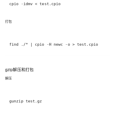
cpio -idmv < test.cpio
打包
find ./* | cpio -H newc -o > test.cpio
gzip解压和打包
解压
gunzip test.gz