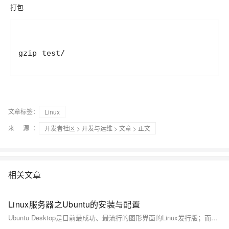
打包
gzip test/
文章标签：
Linux
来 源：
开发者社区
>
开发与运维
>
文章
> 正文
相关文章
Linux服务器之Ubuntu的安装与配置
Ubuntu Desktop是目前最成功、最流行的图形界面的Linux发行版；而Ubuntu Server也在服务器端市场占据了较大的份额。今天为大家详细介绍了Ubuntu Server的安装与配置，希望对你能有所帮助。关于VMware、VirtualBox等虚拟化软件的使用，朱哥还会在后续的文章中为大家详细介绍，敬请关注！