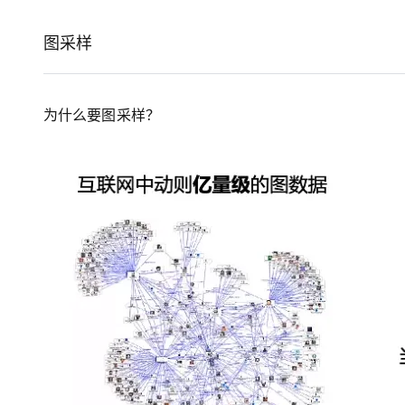
存储
天池大赛
Qwen3.7-Plus
云解析DNS
解决方案免费试用 新老
电子合同
最高领取价值200元试用
能看、能想、能动手的多模
安全
网络与CDN
图采样
AI 算法大赛
畅捷通
大数据开发治理平台 Data
AI 产品 免费试用
网络
安全
云开发大赛
Qwen3-VL-Plus
Tableau 订阅
1亿+ 大模型 tokens 和 
可观测
入门学习赛
中间件
为什么要图采样？
AI空中课堂在线直播课
云防火墙
140+云产品 免费试用
上云与迁云
云原生的云上边界网络安全
产品新客免费试用，最长1
数据库
生态解决方案
大模型服务
企业出海
大模型ACA认证体验
大数据计算
助力企业全员 AI 认知与能
行业生态解决方案
千问AI平台-Token Plan
政企业务
媒体服务
开发者生态解决方案
企业服务与云通信
千问AI平台-模型体验
AI 开发和 AI 应用解决
在线体验全尺寸、多种模态
域名与网站
Happy 系列大模型
终端用户计算
Serverless
开发工具