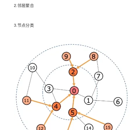
2.邻居聚合
3.节点分类