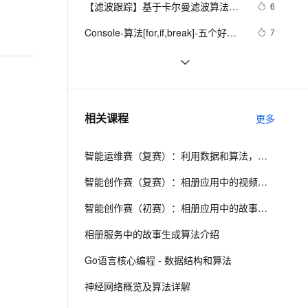
安全
【滤波跟踪】基于卡尔曼滤波算法实
我要投诉
e-1.1-I2V
Cosyvoice-V3-Flash
6
PolarDB
上云场景组合购
Milvus 弹性伸缩功能新增节
伴
现飞行物体运动轨迹预测附matlab代
漫剧创作，剧本、分镜、视频高效生成
100%兼容MySQL、PostgreSQL，兼容Oracle，支持集中和分布式
覆盖90%+业务场景，专享组合折扣价
点支持范围
畅自然，细节丰富
高表现力语音合成大模型，语音克隆听感自然
VPN
Console-算法[for,if,break]-五个好朋
7
码
友分苹果
ernetes 版 ACK
云聚AI 严选权益
AI 原生数据库服务发布
SSL 证书
数组求和算法系列
7
2V
Fun-ASR
，一键激活高效办公新体验
理容器应用的 K8s 服务
精选AI产品，从模型到应用全链提效
Agent 数据网关
文戏情感细腻自然，动作戏激烈拳拳到肉，实现更强表演能力
支持中英文自由切换，具备更强的噪声鲁棒性
堡垒机
【热门话题】常见分类算法解析
10
AI 用量加速计划
云原生数据库 PolarDB
防火墙
、识别商机，让客服更高效、服务更出色。
微软的22道数据结构算法面试题
新老同享，达量后返
Agentic Database 发布
615
相关课程
更多
主机安全
应用
智能运维赛（复赛）：利用数据和算法，快速定位系统异常并进行根因分析
千问办公
NEW
AI 应用及服务市场
的智能体编程平台
一站式AI生产力平台
智能创作赛（复赛）：相册应用中的视频故事生成算法介绍
AI 应用
伶鹊
智能创作赛（初赛）：相册应用中的故事生成算法介绍
企业级人与Agent协作平台，接入和调度多个数字员工
智能客服平台，对话机器人、对话分析、智能外呼
大模型
相册服务中的故事生成算法介绍
大模型服务平台百炼 - 全妙
自然语言处理
Go语言核心编程 - 数据结构和算法
应用创作平台
多模态内容创作工具，已接入 DeepSeek
数据标注
神经网络概览及算法详解
机器学习