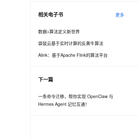
相关电子书
更多
息提取
与 AI 智能体进行实时音视频通话
从文本、图片、视频中提取结构化的属性信息
构建支持视频理解的 AI 音视频实时通话应用
数据+算法定义新世界
t.diy 一步搞定创意建站
构建大模型应用的安全防护体系
袋鼠云基于实时计算的反黄牛算法
通过自然语言交互简化开发流程,全栈开发支持
通过阿里云安全产品对 AI 应用进行安全防护
Alink：基于Apache Flink的算法平台
下一篇
一条命令迁移，帮你实现 OpenClaw 与
Hermes Agent 记忆互通！