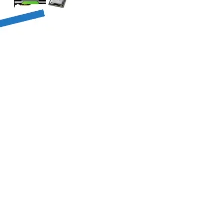
AI 应用
10分钟微调：让0.6B模型媲美235B模
多模态数据信
型
依托云原生高可用架构,实现Dify私有化部署
用1%尺寸在特定领域达到大模型90%以上效果
一个 AI 助手
超强辅助，Bol
即刻拥有 DeepSeek-R1 满血版
在企业官网、通讯软件中为客户提供 AI 客服
多种方案随心选，轻松解锁专属 DeepSeek