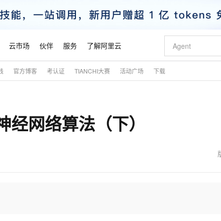
云市场
伙伴
服务
了解阿里云
践
官方博客
考认证
TIANCHI大赛
活动广场
下载
AI 特惠
数据与 API
成为产品伙伴
企业增值服务
最佳实践
价格计算器
AI 场景体
基础软件
产品伙伴合
阿里云认证
市场活动
配置报价
大模型
自助选配和估算价格
新方式
睿译宝，AI翻译排版一步到位
智启 AI 普惠权益
产品生态集成认证中心
企业支持计划
云上春晚
域名与网站
千问官方 MaaS 平台，为开发者和 Agent 而生，新用户赠送 1 亿 + tokens 额度
Qwen Aud
AI Coding
阿里云Maa
2026 阿里云
云服务器 E
为企业打
数据集
Windows
大模型认证
模型
NEW
NEW
图神经网络算法（下）
交付可用成果
值低价云产品抢先购
上传文档即自动完成翻译和格式还原
至高享 1亿+免费 tokens，加速 Al 应用落地
提供智能易用的域名与建站服务
智能编程，一键
安全可靠、
产品生态伙伴
专家技术服务
云上奥运之旅
弹性计算合作
阿里云中企出
手机三要素
宝塔 Linux
全部认证
价格优势
有专属领域专家
GLM-5.2：长任务时代开源旗舰模型
阿里云 OPC 创新助力计划
千问大模型
即刻拥有 DeepS
AI 电商营销
对象存储 O
大模型
产品生态伙伴工作台
企业增值服务台
云栖战略参考
云存储合作计
云栖大会
身份实名认证
CentOS
训练营
推动算力普惠，释放技术红利
最高返9万
多领域专家智能体,一键组建 AI 虚拟交付团队
快速构建应用程序和网站，即刻迈出上云第一步
至高百万元 Token 补贴，加速一人公司成长
多元化、高性能、安全可靠的大模型服务
真正可用的 1M 上下文,一次完成代码全链路开发
轻松解锁专属 Dee
从图文生成到
云上的中国
数据库合作计
活动全景
短信
Docker
图片和
站式影视创作平台
Hermes Agent，打造自进化智能体
Token Plan 模型订阅计划
数字证书管理服务（原SSL证书）
5 分钟轻松部署
AI 广告创作
无影云电脑
企业成长
NEW
信息公告
看见新力量
云网络合作计
OCR 文字识别
JAVA
证享300元代金券
可视化编排打通从文字构思到成片全链路闭环
全托管，含MySQL、PostgreSQL、SQL Server、MariaDB多引擎
自主进化，持久记忆，越用越聪明
Qwen3.8-Max 首发尝鲜，限时加量 10 倍，夜间低至2折
实现全站HTTPS，呈现可信的WEB访问
图文、视频一
随时随地安
魔搭 Mode
Kimi-K3
HappyHors
NEW
loud
服务实践
官网公告
金融模力时刻
Salesforce O
版
发票查验
全能环境
Claude Code + GStack 打造工程团队
千问办公，限时限量积分加倍
Qoder
低代码高效构
AI 建站
短信服务
型
NEW
作计划
Kimi 最新旗舰模型，长程编程与推理利器
让文字生成流
计划
创新中心
魔搭 ModelSc
健康状态
理服务
让AI从“聊天伙伴”进化为能干活的“数字员工”
安装技能 GStack，拥有专属 AI 工程团队
你的AI工作搭子，覆盖日常办公高频场景
面向真实软件的智能体编程平台
0 代码专业建
客户案例
天气预报查询
操作系统
态合作计划