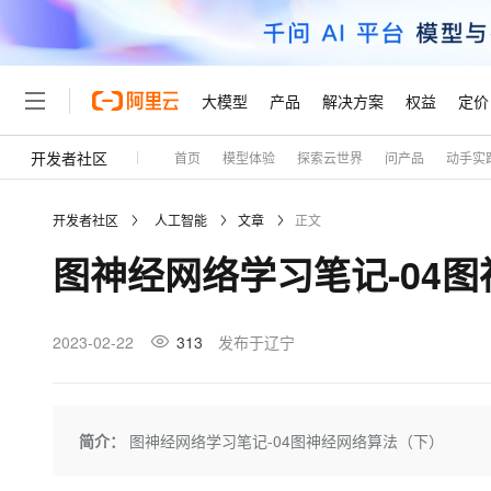
大模型
产品
解决方案
权益
定价
开发者社区
首页
模型体验
探索云世界
问产品
动手实
大模型
产品
解决方案
权益
定价
云市场
伙伴
服务
了解阿里云
精选产品
精选解决方案
普惠上云
产品定价
精选商城
成为销售伙伴
售前咨询
为什么选择阿里云
千问AI平台
开发者社区
人工智能
文章
正文
了解云产品的定价详情
大模型服务平台百炼
千问办公，解锁你的工作
普惠上云 官方力荐
分销伙伴
在线服务
网站建设
什么是云计算
大
图神经网络学习笔记-04
大模型服务与应用平台
企业级Agent产品，直接
云服务器38元/年起，超
咨询伙伴
多端小程序
技术领先
云上成本管理
售后服务
轻量应用服务器
Agency Agents：拥
官方推荐返现计划
大模型
精选产品
精选解决方案
Salesforce 国际版订阅
稳定可靠
管理和优化成本
推荐新用户得奖励，单订单
销售伙伴合作计划
2023-02-22
313
发布于辽宁
自助服务
友盟天域
安全合规
人工智能与机器学习
AI
文本生成
云数据库 RDS
HappyHorse 打造一
云工开物
无影生态合作计划
在线服务
观测云
分析师报告
高校专属算力普惠，学生认
计算
互联网应用开发
Qwen3.8-Max
HOT
Salesforce On Alibaba C
工单服务
Tuya 物联网平台阿里云
研究报告与白皮书
人工智能平台 PAI
快速拥有专属 OpenClaw
简介：
图神经网络学习笔记-04图神经网络算法（下）
大模
Consulting Partner 合
大数据
容器
智能体时代全能旗舰模型
免费试用
短信专区
一站式AI开发、训练和推
蓝凌 OA
AI 大模型销售与服务生
现代化应用