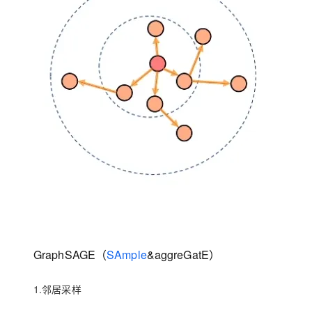
GraphSAGE（
SAmple
&aggreGatE）
1.邻居采样