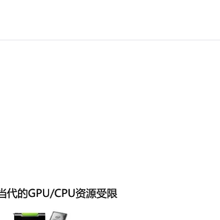
Deepseek-v4-pro
HappyHors
同享
万小智 AI 建站低至 15元/月
Qoder CN
AI 短剧/漫剧
云原生数据库 
快递物流查询
WordPress
成为服务伙
高校合作
点，立即开启云上创新
覆盖公网/内网、递归/权威、移动APP等全场景解析服务
送.CN域名，送备案服务码
基于千问大模型等，支持代码智能生成、研发智能问答
AI助力短剧
态智能体模型
旗舰 MoE 大模型，百万上下文与顶尖推理能力
图生视频，流
Ubuntu
服务生态伙伴
云工开物
企业应用
Works
Night Plan 支持 Qwen 3.8-Max
云原生大数据计算服务 MaxCompute
AI 办公
容器服务 Kub
NEW
GLM-5.2
Wan2.7-T
Red Hat
30+ 款产品免费体验
Data Agent 驱动的一站式 Data+AI 开发治理平台
夜间 5 折，Qwen/Meoo/TokenPlan 客户专享
面向分析的企业级SaaS模式云数据仓库
AI智能应用
提供一站式管
科研合作
视觉 Coding、空间感知、多模态思考等全面升级
1M上下文，专为长程任务能力而生
ERP
堂（旗舰版）
SUSE
智能客服
CRM
防护产品
2个月
自动承接线索
建站小程序
OA 办公系统
AI 应用构建
大模型原生
力提升
财税管理
模板建站
Qoder
大模型服务平台百炼-应用模版
HOT
NEW
面向真实软件
个人版上线、团队版降价；千问3.8-Max首发发尝鲜
丰富多元化的应用模版和解决方案
400电话
定制建站
万有无界
大模型服务平台百炼-智能体
方案
广告营销
模板小程序
的模型效果
灵活可视化地构建企业级 Agent
定制小程序
秒悟
人工智能平台 PAI
APP 开发
云端极速 AI 
新一代 AI 视频生成模型，深度适配广告营销等场景
AI Native 的算法工程平台，一站式完成建模、训练、推理服务部署
建站系统