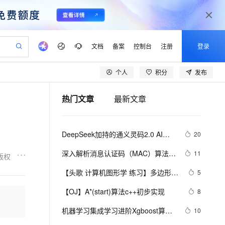
文档
备案
控制台
注册
登录
个人
积分
发布
验
作计划
器
AI 活动
专业服务
服务伙伴合作计划
开发者社区
加入我们
产品动态
服务平台百炼
阿里云 OPC 创新助力计划
热门文章
最新文章
一站式生成采购清单，支持单品或批量购买
io：打造专属 AI 语音助手
S产品伙伴计划（繁花）
峰会
CS
造的大模型服务与应用开发平台
一句话生成原生可编辑精美 PPT 文稿
AI 生产力先锋
Al MaaS 服务伙伴赋能合作
域名
博文
Careers
至高可申请百万元
Qwen3.8-Max 模型上线
开启高性价比 AI 编程新体验
弹性可伸缩的云计算服务
Qwen-Audio-3.0-Realtime 端到端实时语音角色扮演
输入一句话想法, 轻松生成专业的 PPT
先锋实践拓展 AI 生产力的边界
Token 补贴，五大权
计划
海大会
伙伴信用分合作计划
商标
问答
社会招聘
DeepSeek加持的通义灵码2.0 AI程
20
益加速 OPC 成功
eek-V4-Pro
SS
一键部署幻兽帕鲁游戏服务器
飞天发布时刻
HOT
Open Search 向量检索版支
划
备案
电子书
校园招聘
序员实战案例：助力嵌入式开发中的
pSeek-V4-Pro
视频创作，一键激活电商全链路生产力
稳定、安全、高性价比、高性能的云存储服务
一键购买专属联机服务器，轻松开启游戏
所见，即是所愿
持视频检索 Pipeline 功能
更多支持
深入解析消息认证码（MAC）算法：
11
版权
算法生成革新
划
公司注册
镜像站
视频生成
语音识别与合成
HmacMD5与HmacSHA1
专属 QwenPaw
漫剧工坊：一站式动画创作平台
AI 实训营
HOT
应用身份服务 (IDaaS)
【头歌 计算机图形学 练习】多边形填
5
合作伙伴培训与认证
划
上云迁移
站生成，高效打造优质广告素材
全接入的云上超级电脑
从聊天伙伴进化为能主动干活的本地数字员工
快速生产连贯的高质量长漫剧
从基础到进阶，Agent 创客手把手教你
OpenClaw 管理能力上线
充v1.0 (第1关：扫描线填充算法（活
lScope
我要反馈
e-1.1-T2V
Qwen3-TTS-Flash
【OJ】A*(start)算法c++初步实现
8
查询合作伙伴
动边表AET法） 第2关：边缘填充法 
n Alibaba Cloud ISV 合作
代维服务
建企业门户网站
10 分钟搭建微信、支付宝小程序
MaxCompute MaxFrame 提
畅细腻的高质量视频
离线语音合成大模型，多语言方言自适应，低延迟高稳定
第3关：区域四连通种子填充算法 第4
创新加速
机器学习集成学习进阶Xgboost算法
ope
登录合作伙伴管理后台
10
我要建议
站，无忧落地极速上线
以可视化方式快速构建移动和 PC 门户网站
国内短信简单易用，安全可靠，秒级触达，全球覆盖200+国家和地区。
高效部署网站，快速应用到小程序
供自动弹性内存功能
关：区域扫描线种子填充算法)
原理