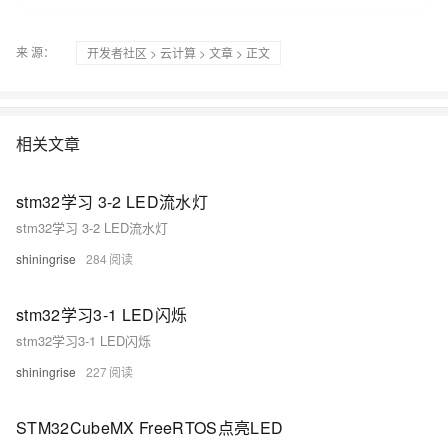
来 源：
开发者社区
>
云计算
>
文章
> 正文
相关文章
stm32学习 3-2 LED流水灯
stm32学习 3-2 LED流水灯
shiningrise
284
stm32学习3-1 LED闪烁
stm32学习3-1 LED闪烁
shiningrise
227
STM32CubeMX FreeRTOS点亮LED