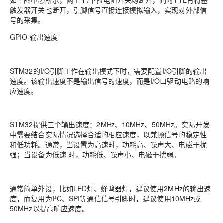
如上图中②所示，两个上/下拉电阻开关均断开，同时TTL肖特基
触发器开关也断开，引脚信号直接连接模拟输入，实现对外部信
号的采集。
GPIO 输出速度
STM32的I/O引脚工作在输出模式下时，需要配置I/O引脚的输出
速度。该输出速度不是输出信号的速度，而是I/O口驱动电路的响
应速度。
STM32提供三个输出速度：2MHz、10MHz、50MHz。实际开发
中需要结合实际情况选择合适的相应速度，以兼顾信号的稳定性
和低功耗。通常，当设置为高速时，功耗高、噪声大、电磁干扰
强；当设备为低速 时，功耗低、噪声小、电磁干扰弱。
通常简单外设，比如LED灯、蜂鸣器灯，建议使用2MHz的输出速
度，而复用为I²C、SPI等通信信号引脚时，建议使用10MHz或
50MHz以提高响应速度。