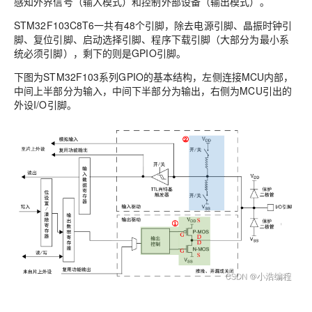
感知外界信号（输入模式）和控制外部设备（输出模式）。
STM32F103C8T6一共有48个引脚，除去电源引脚、晶振时钟引
脚、复位引脚、启动选择引脚、程序下载引脚（大部分为最小系
统必须引脚），剩下的则是GPIO引脚。
下图为STM32F103系列GPIO的基本结构，左侧连接MCU内部，
中间上半部分为输入，中间下半部分为输出，右侧为MCU引出的
外设I/O引脚。