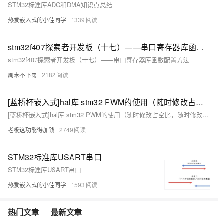
STM32标准库ADC和DMA知识点总结
热爱嵌入式的小佳同学
1339
stm32f407探索者开发板（十七）——串口寄存器库函数配置方法
stm32f407探索者开发板（十七）——串口寄存器库函数配置方法
周末不下雨
2182
[蓝桥杯嵌入式]hal库 stm32 PWM的使用（随时修改占空比，随时修改频率）
[蓝桥杯嵌入式]hal库 stm32 PWM的使用（随时修改占空比，随时修改频率）
老板这功能得加钱
2749
STM32标准库USART串口
STM32标准库USART串口
热爱嵌入式的小佳同学
1593
热门文章
最新文章