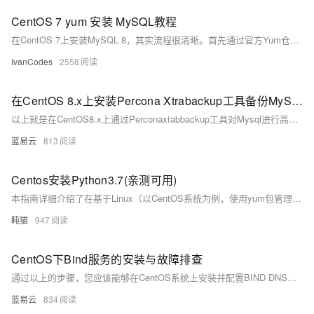
CentOS 7 yum 安装 MySQL教程
在CentOS 7上安装MySQL 8，其实流程很清晰。首先通过官方Yum仓库来安装服务，然后启动并设为开机自启。最重要的环节是首次安全设置：需要先从日志里找到临时密码来登录，再修改成你自己的密码，并为远程连接创建用户和授权。最后，也别忘了在服务器防火墙上放行3306端口，这样远程才能连上。
IvanCodes
2558
在CentOS 8.x上安装Percona Xtrabackup工具备份MySQL数据步骤。
以上就是在CentOS8.x上通过Perconaxtabbackup工具对Mysql进行高效率、高可靠性、无锁定影响地实现在线快速全量及增加式数据库资料保存与恢复流程。通过以上流程可以有效地将Mysql相关资料按需求完成定期或不定期地保存与灾难恢复需求。
蓝易云
813
Centos安装Python3.7(亲测可用)
本指南详细介绍了在基于Linux（以CentOS系统为例，使用yum包管理器）的系统上安装Python 3.7版本的完整流程。Python是一种广泛使用的高级编程语言，在各种领域如软件开发、数据分析、人工智能和区块链开发等都有着重要的应用。
盹猫
947
CentOS下Bind服务的安装与故障排查
通过以上的步骤，您应该能够在CentOS系统上安装并配置BIND DNS服务，并进行基本的故障排查。
蓝易云
834