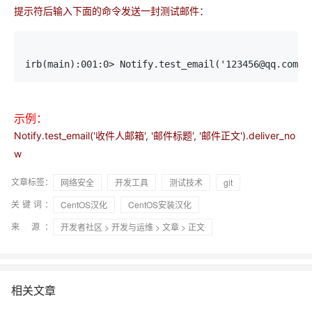
提示符后输入下面的命令发送一封测试邮件：
irb(main):001:0> Notify.test_email('123456@qq.com',
示例：
Notify.test_email('收件人邮箱', '邮件标题', '邮件正文').deliver_no
w
文章标签：
网络安全
开发工具
测试技术
git
关键词：
CentOS汉化
CentOS安装汉化
来 源：
开发者社区
>
开发与运维
>
文章
> 正文
相关文章