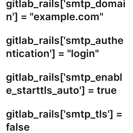
gitlab_rails['smtp_domai
n'] = "example.com"
gitlab_rails['smtp_authe
ntication'] = "login"
gitlab_rails['smtp_enabl
e_starttls_auto'] = true
gitlab_rails['smtp_tls'] =
false