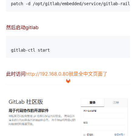
patch -d /opt/gitlab/embedded/service/gitlab-rails 
然后启动gitlab
gitlab-ctl start
此时访问
http://192.168.0.80就是全中文页面了