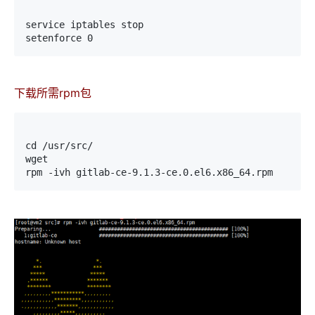
service iptables stop
setenforce 0
下载所需rpm包
cd /usr/src/
wget
rpm -ivh gitlab-ce-9.1.3-ce.0.el6.x86_64.rpm