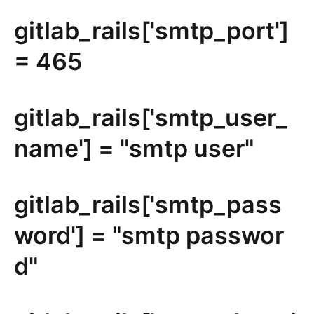
gitlab_rails['smtp_port']
= 465
gitlab_rails['smtp_user_
name'] = "smtp user"
gitlab_rails['smtp_pass
word'] = "smtp passwor
d"