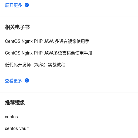
centos7.0环境下安装MySql_8.0.12
3
6
【clickhouse】在CentOS中离线安装clickhouse
6
7
相关电子书
CentOS Nginx PHP JAVA 多语言镜像使用手
Centos7 防火墙及端口查看命令，这些linux命令必须收藏
5
8
CentOS Nginx PHP JAVA多语言镜像使用手册
实例 centos8 系统通过 snaps 安装markdown编辑器 
4
9
低代码开发师（初级）实战教程
typora 
CentOS5下OpenOffice.org3.1.0(final)的安装
5
10
查看更多
推荐镜像
centos
centos-vault