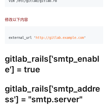
vim /etc/gitlab/gitlab.rb
修改以下内容
external_url '
http://gitlab.example.com
gitlab_rails['smtp_enabl
e'] = true
gitlab_rails['smtp_addre
ss'] = "smtp.server"