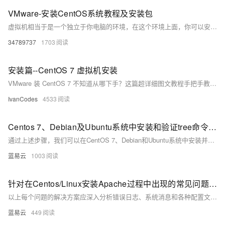
VMware-安装CentOS系统教程及安装包
虚拟机相当于是一个独立于你电脑的环境，在这个环境上面，你可以安装Linux、Windows、Ubuntu等各个类型各个版本的系统，在这个系统里面你不用担心有病读等，不用担心文件误删导致系统崩溃。 虚拟机也和正常的电脑系统是一样的，也可以开关机，不用的时候，你关机就可以了，也不会占用你的系统资源，使用起来还是比较方便 这里也有已经做好的CentOS 7系统，下载下来解压后直接用VMware打开就可以使用
34789737
1703
安装篇--CentOS 7 虚拟机安装
VMware 装 CentOS 7 不知道从哪下手？这篇超详细图文教程手把手教你在 VMware Workstation 中完成 CentOS 7 桌面系统的完整安装流程。从 ISO 镜像下载、虚拟机配置，到安装图形界面、设置用户密码，每一步都有截图讲解，适合零基础新手快速上手。装好之后无论你是要搭 Hadoop 集群，还是练 Linux ，这个环境都够你折腾一整天！
IvanCodes
4533
Centos 7、Debian及Ubuntu系统中安装和验证tree命令的指南。
通过上述步骤，我们可以在CentOS 7、Debian和Ubuntu系统中安装并验证 `tree`命令。在命令行界面中执行安装命令，然后通过版本检查确认安装成功。这保证了在多个平台上 `tree`命令的一致性和可用性，使得用户无论在哪种Linux发行版上都能使用此工具浏览目录结构。
蓝易云
1003
针对在Centos/Linux安装Apache过程中出现的常见问题集锦
以上每个问题的解决方案应深入分析错误日志、系统消息和各种配置文件，以找到根本原因并加以解决。务必保持系统和Apache软件包更新到最新版本，以修复已知的bugs和安全漏洞。安装和管理Web服务器是一项需要细致关注和不断学习的任务。随着技术的发展，推荐定期查看官方文档和社区论坛，以保持知识的更新。
蓝易云
449