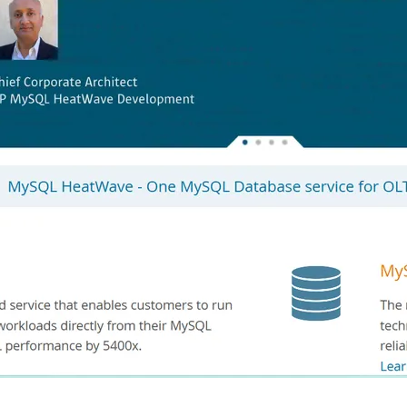
AI 应用
10分钟微调：让0.6B模型媲美235B模
多模态数据信
型
依托云原生高可用架构,实现Dify私有化部署
用1%尺寸在特定领域达到大模型90%以上效果
一个 AI 助手
超强辅助，Bol
即刻拥有 DeepSeek-R1 满血版
在企业官网、通讯软件中为客户提供 AI 客服
多种方案随心选，轻松解锁专属 DeepSeek