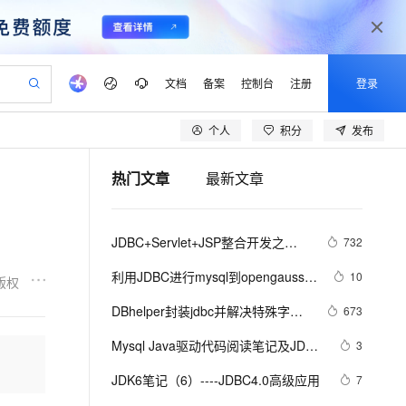
文档
备案
控制台
注册
登录
个人
积分
发布
验
作计划
器
AI 活动
专业服务
服务伙伴合作计划
开发者社区
加入我们
产品动态
服务平台百炼
阿里云 OPC 创新助力计划
热门文章
最新文章
一站式生成采购清单，支持单品或批量购买
io：打造专属 AI 语音助手
S产品伙伴计划（繁花）
峰会
CS
造的大模型服务与应用开发平台
一句话生成原生可编辑精美 PPT 文稿
AI 生产力先锋
Al MaaS 服务伙伴赋能合作
域名
博文
Careers
至高可申请百万元
Qwen3.8-Max 模型上线
开启高性价比 AI 编程新体验
弹性可伸缩的云计算服务
Qwen-Audio-3.0-Realtime 端到端实时语音角色扮演
输入一句话想法, 轻松生成专业的 PPT
先锋实践拓展 AI 生产力的边界
Token 补贴，五大权
计划
海大会
伙伴信用分合作计划
商标
问答
社会招聘
JDBC+Servlet+JSP整合开发之
732
益加速 OPC 成功
eek-V4-Pro
SS
一键部署幻兽帕鲁游戏服务器
飞天发布时刻
HOT
Open Search 向量检索版支
划
备案
电子书
校园招聘
27.JSP自定义标签
pSeek-V4-Pro
视频创作，一键激活电商全链路生产力
稳定、安全、高性价比、高性能的云存储服务
一键购买专属联机服务器，轻松开启游戏
所见，即是所愿
持视频检索 Pipeline 功能
更多支持
利用JDBC进行mysql到opengauss的
10
版权
划
公司注册
镜像站
视频生成
语音识别与合成
数据迁移
专属 QwenPaw
漫剧工坊：一站式动画创作平台
AI 实训营
HOT
应用身份服务 (IDaaS)
DBhelper封装jdbc并解决特殊字符
673
合作伙伴培训与认证
划
上云迁移
站生成，高效打造优质广告素材
全接入的云上超级电脑
从聊天伙伴进化为能主动干活的本地数字员工
快速生产连贯的高质量长漫剧
从基础到进阶，Agent 创客手把手教你
OpenClaw 管理能力上线
的问题
lScope
我要反馈
e-1.1-T2V
Qwen3-TTS-Flash
Mysql Java驱动代码阅读笔记及JDBC
3
查询合作伙伴
n Alibaba Cloud ISV 合作
代维服务
建企业门户网站
10 分钟搭建微信、支付宝小程序
MaxCompute MaxFrame 提
规范笔记
畅细腻的高质量视频
离线语音合成大模型，多语言方言自适应，低延迟高稳定
创新加速
JDK6笔记（6）----JDBC4.0高级应用
ope
登录合作伙伴管理后台
7
我要建议
站，无忧落地极速上线
以可视化方式快速构建移动和 PC 门户网站
国内短信简单易用，安全可靠，秒级触达，全球覆盖200+国家和地区。
高效部署网站，快速应用到小程序
供自动弹性内存功能