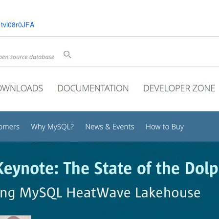
Deepseek-v4-pro
HappyHors
同享
万小智 AI 建站低至 15元/月
Qoder CN
AI 短剧/漫剧
云原生数据库 
快递物流查询
WordPress
成为服务伙
高校合作
点，立即开启云上创新
覆盖公网/内网、递归/权威、移动APP等全场景解析服务
送.CN域名，送备案服务码
基于千问大模型等，支持代码智能生成、研发智能问答
AI助力短剧
态智能体模型
旗舰 MoE 大模型，百万上下文与顶尖推理能力
图生视频，流
tvi08r0JFA
Ubuntu
服务生态伙伴
云工开物
企业应用
Works
Night Plan 支持 Qwen 3.8-Max
云原生大数据计算服务 MaxCompute
AI 办公
容器服务 Kub
NEW
GLM-5.2
Wan2.7-T
Red Hat
30+ 款产品免费体验
Data Agent 驱动的一站式 Data+AI 开发治理平台
夜间 5 折，Qwen/Meoo/TokenPlan 客户专享
面向分析的企业级SaaS模式云数据仓库
AI智能应用
提供一站式管
科研合作
视觉 Coding、空间感知、多模态思考等全面升级
1M上下文，专为长程任务能力而生
ERP
堂（旗舰版）
SUSE
智能客服
CRM
防护产品
2个月
自动承接线索
建站小程序
OA 办公系统
AI 应用构建
大模型原生
力提升
财税管理
模板建站
Qoder
大模型服务平台百炼-应用模版
HOT
NEW
面向真实软件
个人版上线、团队版降价；千问3.8-Max首发发尝鲜
丰富多元化的应用模版和解决方案
400电话
定制建站
万有无界
大模型服务平台百炼-智能体
方案
广告营销
模板小程序
的模型效果
灵活可视化地构建企业级 Agent
定制小程序
秒悟
人工智能平台 PAI
APP 开发
云端极速 AI 
新一代 AI 视频生成模型，深度适配广告营销等场景
AI Native 的算法工程平台，一站式完成建模、训练、推理服务部署
建站系统