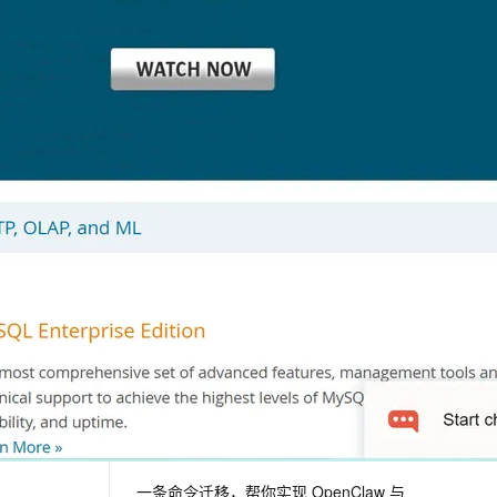
相关电子书
更多
息提取
与 AI 智能体进行实时音视频通话
从文本、图片、视频中提取结构化的属性信息
构建支持视频理解的 AI 音视频实时通话应用
阿里云数据库运维实战手册
t.diy 一步搞定创意建站
构建大模型应用的安全防护体系
搭建电商项目架构连接MySQL
通过自然语言交互简化开发流程,全栈开发支持
通过阿里云安全产品对 AI 应用进行安全防护
搭建4层电商项目架构，实战连接MySQL
推荐镜像
更多
mysql
下一篇
一条命令迁移，帮你实现 OpenClaw 与