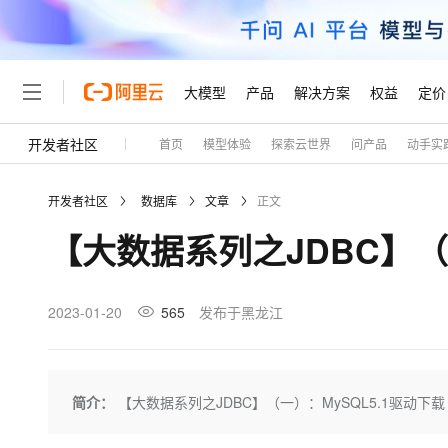
大模型
产品
解决方案
权益
定价
开发者社区
首页
模型体验
探索云世界
问产品
动手实
大模型
产品
解决方案
权益
定价
云市场
伙伴
服务
了解阿里云
精选产品
精选解决方案
普惠上云
产品定价
精选商城
成为销售伙伴
售前咨询
为什么选择阿里云
千问AI平台
开发者社区
数据库
文章
正文
了解云产品的定价详情
大模型服务平台百炼
千问办公，解锁你的工作
普惠上云 官方力荐
分销伙伴
在线服务
网站建设
什么是云计算
大
【大数据系列之JDBC】（
大模型服务与应用平台
企业级Agent产品，直接
云服务器38元/年起，超
咨询伙伴
多端小程序
技术领先
云上成本管理
售后服务
轻量应用服务器
Agency Agents：拥
官方推荐返现计划
大模型
精选产品
精选解决方案
Salesforce 国际版订阅
稳定可靠
管理和优化成本
推荐新用户得奖励，单订单
销售伙伴合作计划
2023-01-20
565
发布于黑龙江
自助服务
友盟天域
安全合规
人工智能与机器学习
AI
文本生成
云数据库 RDS
HappyHorse 打造一
云工开物
无影生态合作计划
在线服务
观测云
分析师报告
高校专属算力普惠，学生认
计算
互联网应用开发
Qwen3.8-Max
HOT
Salesforce On Alibaba C
工单服务
Tuya 物联网平台阿里云
研究报告与白皮书
人工智能平台 PAI
快速拥有专属 OpenClaw
简介：
【大数据系列之JDBC】（一）：MySQL5.1驱动下载
大模
Consulting Partner 合
大数据
容器
智能体时代全能旗舰模型
免费试用
短信专区
一站式AI开发、训练和推
蓝凌 OA
AI 大模型销售与服务生
现代化应用