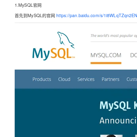
存储
天池大赛
Qwen3.7-Plus
云解析DNS
解决方案免费试用 新老
1.MySQL官网
电子合同
最高领取价值200元试用
能看、能想、能动手的多模
安全
网络与CDN
AI 算法大赛
首先到MySQL的官网
https://pan.baidu.com/s/1i8WLqTZqn2EN
畅捷通
大数据开发治理平台 Data
AI 产品 免费试用
网络
安全
云开发大赛
Qwen3-VL-Plus
Tableau 订阅
1亿+ 大模型 tokens 和 
可观测
入门学习赛
中间件
AI空中课堂在线直播课
云防火墙
140+云产品 免费试用
上云与迁云
云原生的云上边界网络安全
产品新客免费试用，最长1
数据库
生态解决方案
大模型服务
企业出海
大模型ACA认证体验
大数据计算
助力企业全员 AI 认知与能
行业生态解决方案
千问AI平台-Token Plan
政企业务
媒体服务
开发者生态解决方案
企业服务与云通信
千问AI平台-模型体验
AI 开发和 AI 应用解决
在线体验全尺寸、多种模态
域名与网站
Happy 系列大模型
终端用户计算
Serverless
开发工具