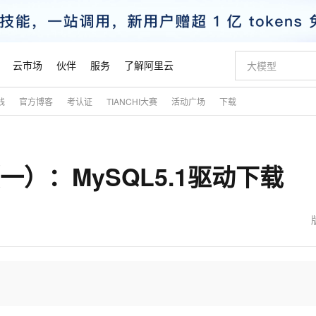
云市场
伙伴
服务
了解阿里云
践
官方博客
考认证
TIANCHI大赛
活动广场
下载
AI 特惠
数据与 API
成为产品伙伴
企业增值服务
最佳实践
价格计算器
AI 场景体
基础软件
产品伙伴合
阿里云认证
市场活动
配置报价
大模型
自助选配和估算价格
新方式
睿译宝，AI翻译排版一步到位
智启 AI 普惠权益
产品生态集成认证中心
企业支持计划
云上春晚
域名与网站
千问官方 MaaS 平台，为开发者和 Agent 而生，新用户赠送 1 亿 + tokens 额度
Qwen Aud
AI Coding
阿里云Maa
2026 阿里云
云服务器 E
为企业打
数据集
Windows
大模型认证
模型
NEW
NEW
一）：MySQL5.1驱动下载
交付可用成果
值低价云产品抢先购
上传文档即自动完成翻译和格式还原
至高享 1亿+免费 tokens，加速 Al 应用落地
提供智能易用的域名与建站服务
智能编程，一键
安全可靠、
产品生态伙伴
专家技术服务
云上奥运之旅
弹性计算合作
阿里云中企出
手机三要素
宝塔 Linux
全部认证
价格优势
有专属领域专家
GLM-5.2：长任务时代开源旗舰模型
阿里云 OPC 创新助力计划
千问大模型
即刻拥有 DeepS
AI 电商营销
对象存储 O
大模型
产品生态伙伴工作台
企业增值服务台
云栖战略参考
云存储合作计
云栖大会
身份实名认证
CentOS
训练营
推动算力普惠，释放技术红利
最高返9万
多领域专家智能体,一键组建 AI 虚拟交付团队
快速构建应用程序和网站，即刻迈出上云第一步
至高百万元 Token 补贴，加速一人公司成长
多元化、高性能、安全可靠的大模型服务
真正可用的 1M 上下文,一次完成代码全链路开发
轻松解锁专属 Dee
从图文生成到
云上的中国
数据库合作计
活动全景
短信
Docker
图片和
站式影视创作平台
Hermes Agent，打造自进化智能体
Token Plan 模型订阅计划
数字证书管理服务（原SSL证书）
5 分钟轻松部署
AI 广告创作
无影云电脑
企业成长
NEW
信息公告
看见新力量
云网络合作计
OCR 文字识别
JAVA
证享300元代金券
可视化编排打通从文字构思到成片全链路闭环
全托管，含MySQL、PostgreSQL、SQL Server、MariaDB多引擎
自主进化，持久记忆，越用越聪明
Qwen3.8-Max 首发尝鲜，限时加量 10 倍，夜间低至2折
实现全站HTTPS，呈现可信的WEB访问
图文、视频一
随时随地安
魔搭 Mode
Kimi-K3
HappyHors
NEW
loud
服务实践
官网公告
金融模力时刻
Salesforce O
版
发票查验
全能环境
Claude Code + GStack 打造工程团队
千问办公，限时限量积分加倍
Qoder
低代码高效构
AI 建站
短信服务
型
NEW
作计划
Kimi 最新旗舰模型，长程编程与推理利器
让文字生成流
计划
创新中心
魔搭 ModelSc
健康状态
理服务
让AI从“聊天伙伴”进化为能干活的“数字员工”
安装技能 GStack，拥有专属 AI 工程团队
你的AI工作搭子，覆盖日常办公高频场景
面向真实软件的智能体编程平台
0 代码专业建
客户案例
天气预报查询
操作系统
态合作计划