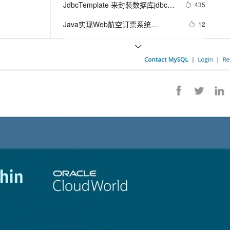
安全
JdbcTemplate 来封装数据库jdbc操
我要投诉
e-1.1-I2V
Cosyvoice-V3-Flash
435
PolarDB
上云场景组合购
Milvus 弹性伸缩功能新增节
伴
作细节
漫剧创作，剧本、分镜、视频高效生成
100%兼容MySQL、PostgreSQL，兼容Oracle，支持集中和分布式
覆盖90%+业务场景，专享组合折扣价
点支持范围
畅自然，细节丰富
高表现力语音合成大模型，语音克隆听感自然
VPN
Java实现Web航空订票系统
12
（servlet+jdbc+jsp+mysql）（上）
ernetes 版 ACK
云聚AI 严选权益
AI 原生数据库服务发布
SSL 证书
Jmeter系列（31）- 获取并使用 
4
2V
Fun-ASR
，一键激活高效办公新体验
理容器应用的 K8s 服务
精选AI产品，从模型到应用全链提效
Agent 数据网关
JDBC Request 返回的数据 
文戏情感细腻自然，动作戏激烈拳拳到肉，实现更强表演能力
支持中英文自由切换，具备更强的噪声鲁棒性
堡垒机
Jdbc操作Mysql产生中文乱码的问
614
AI 用量加速计划
云原生数据库 PolarDB
题
防火墙
、识别商机，让客服更高效、服务更出色。
使用 JDBC 连接 MySQL 数据库
新老同享，达量后返
Agentic Database 发布
8
相关课程
更多
主机安全
应用
云数据库MySQL版快速上手教程
千问办公
NEW
AI 应用及服务市场
的智能体编程平台
一站式AI生产力平台
阿里云云原生数据仓库AnalyticDB MySQL版 使用教程
AI 应用
伶鹊
MySQL实战进阶
企业级人与Agent协作平台，接入和调度多个数字员工
智能客服平台，对话机器人、对话分析、智能外呼
大模型
阿里云数据库产品家族及特性
大模型服务平台百炼 - 全妙
自然语言处理
数据库及SQL/MySQL基础
应用创作平台
多模态内容创作工具，已接入 DeepSeek
数据标注
云数据库MySQL快速入门
机器学习