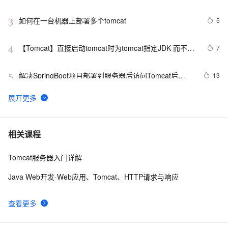
如何在一台机器上部署多个tomcat
5
3
【Tomcat】直接启动tomcat时为tomcat指定JDK 而不是
7
4
读取环境变量中的配置
解决SpringBoot项目部署到服务器后访问Tomcat后
13
5
404，无法访问Controller
配置Tomcat以Debug模式启动了，但却只能本地用
461
6
localhost连接调试
tomcat启动时黑窗口一闪而过的问题及解决方案
9
7
相关课程
Tomcat服务器入门详解
TOMCAT多站点配置
5
8
Java Web开发-Web应用、Tomcat、HTTP请求与响应
拆解Tomcat10: (二) 在Idea中调试最新的Tomcat10源码
7
9
查看更多
tomcat 安装配置
1
10