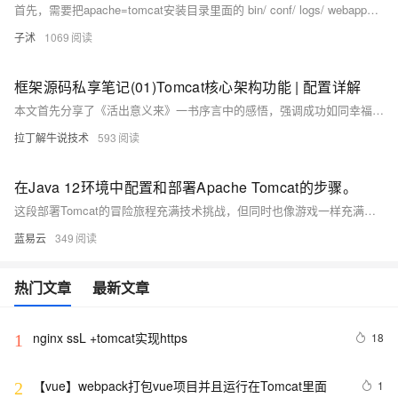
首先，需要把apache=tomcat安装目录里面的 bin/ conf/ logs/ webapps/ work/ 都拷贝到自定义WEB应用目录下，比如 /home/app/test.aliyun.com/，这个目录以后就是部署该项目的操作目录，下面用yourdomain来代替。
子沭
1069
框架源码私享笔记(01)Tomcat核心架构功能 | 配置详解
本文首先分享了《活出意义来》一书序言中的感悟，强调成功如同幸福，不是刻意追求就能得到，而是全心投入时的副产品。接着探讨了Tomcat的核心功能与架构解析，包括网络连接器（Connector）和Servlet容器（Container），并介绍了其处理HTTP请求的工作流程。文章还详细解释了Tomcat的server.xml配置文件，涵盖了从顶级容器Server到子组件Connector、Engine、Host、Context等的配置参数及作用，帮助读者理解Tomcat的内部机制和配置方法。
拉丁解牛说技术
593
在Java 12环境中配置和部署Apache Tomcat的步骤。
这段部署Tomcat的冒险旅程充满技术挑战，但同时也像游戏一样充满乐趣。它需要你提前准备，仔细执行，并随时准备解决意外情况。成功后，你就可以在这匹强壮的网络野马上，带着你的Java应用，冲向Web开发的璀璨星空。
蓝易云
349
热门文章
最新文章
nginx ssL +tomcat实现https
18
1
【vue】webpack打包vue项目并且运行在Tomcat里面
1
2