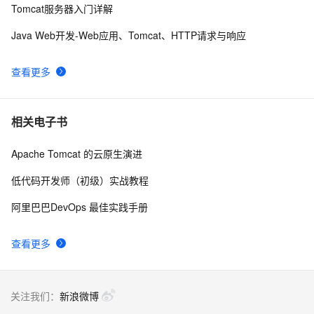
Tomcat服务器入门详解
Java学习之路005——Tomcat服务器环境搭建、
7
8
JavaWeb项目创建以及IDEA配置Tomcat环境教程
Java Web开发-Web应用、Tomcat、HTTP请求与响应
tomcat如何共享多个web应用会话
539
9
查看更多
tomcat 安装配置
4
10
相关电子书
Apache Tomcat 的云原生演进
低代码开发师（初级）实战教程
阿里巴巴DevOps 最佳实践手册
查看更多
关注我们：
新浪微博