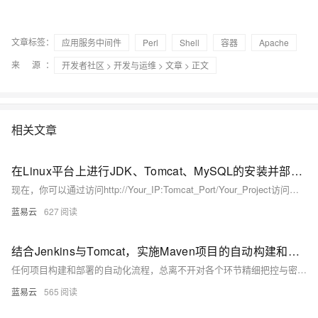
文章标签：
应用服务中间件
Perl
Shell
容器
Apache
来 源：
开发者社区
>
开发与运维
>
文章
> 正文
相关文章
在Linux平台上进行JDK、Tomcat、MySQL的安装并部署后端项目
现在，你可以通过访问http://Your_IP:Tomcat_Port/Your_Project访问你的项目了。如果一切顺利，你将看到那绚烂的胜利之光照耀在你的项目之上！
蓝易云
627
结合Jenkins与Tomcat，实施Maven项目的自动构建和部署流程。
任何项目构建和部署的自动化流程，总离不开对各个环节精细把控与密切配合。涉及到源代码管理、构建工具、持续集成服务器以及最终的运行时环境的协调。通过上述简洁实用的步骤，可以实现Maven项目从源代码到运行状态的无缝过渡，进而提升软件开发的效率与质量。
蓝易云
565