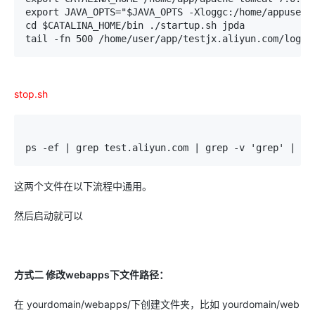
export JAVA_OPTS="$JAVA_OPTS -Xloggc:/home/appuser/
cd $CATALINA_HOME/bin ./startup.sh jpda 

tail -fn 500 /home/user/app/testjx.aliyun.com/logs/
stop.sh
ps -ef | grep test.aliyun.com | grep -v 'grep' | aw
这两个文件在以下流程中通用。
然后启动就可以
方式二 修改webapps下文件路径：
在 yourdomain/webapps/下创建文件夹，比如 yourdomain/web