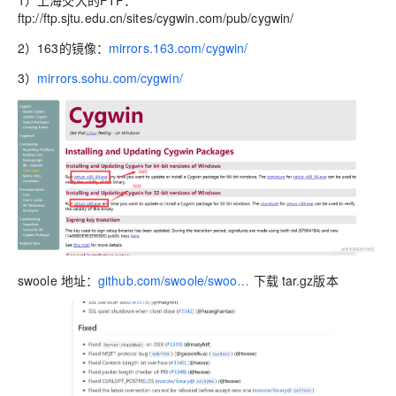
1）上海交大的FTP：
ftp://ftp.sjtu.edu.cn/sites/cygwin.com/pub/cygwin/
2）163的镜像：
mirrors.163.com/cygwin/
3）
mirrors.sohu.com/cygwin/
swoole 地址：
github.com/swoole/swoo…
下载 tar.gz版本