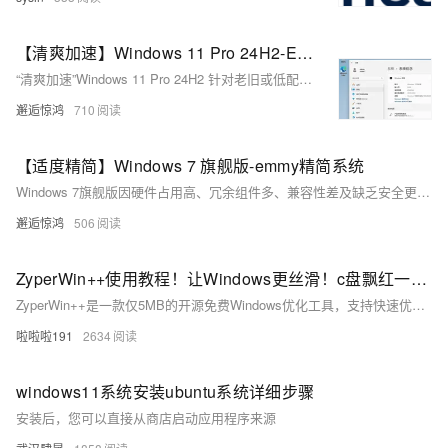
【清爽加速】Windows 11 Pro 24H2-Emmy精简系统
“清爽加速”Windows 11 Pro 24H2 针对老旧或低配设备，通过精简系统、优化服务与简化装机流程，降低资源占用，提升运行流畅度，兼顾安全性与稳定性，让老设备也能轻松应对日常办公与轻度娱乐需求。
邂逅惊鸿
710
【适度精简】Windows 7 旗舰版-emmy精简系统
Windows 7旗舰版因硬件占用高、冗余组件多、兼容性差及缺乏安全更新等问题，逐渐难以满足用户需求。适度精简版通过去除无用组件、优化性能与安全性，提升老旧设备运行效率，增强兼容性与稳定性，同时保留用户熟悉的操作界面，降低学习成本，满足个性化需求，延续Windows 7的实用价值。
邂逅惊鸿
506
ZyperWin++使用教程！让Windows更丝滑！c盘飘红一键搞定！ZyperWin++解决系统优化、Office安装和系统激活
ZyperWin++是一款仅5MB的开源免费Windows优化工具，支持快速优化、自定义设置与垃圾清理，兼具系统加速、隐私保护、Office安装等功能，轻便无广告，小白也能轻松上手，是提升电脑性能的全能管家。
啦啦啦191
2634
windows11系统安装ubuntu系统详细步骤
安装后，您可以直接从商店启动应用程序来源