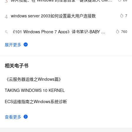
3
命令行界面
windows server 2003如何设置最大用户连接数
7
4
《101 Windows Phone 7 Apps》读书笔记-BABY 
760
5
MILESTONES
新版Maps for Windows 10可更轻松驾驭复杂路径
5
6
音视频windows安装ffmpeg6.0并使用vs调试源码笔记
11
7
相关电子书
《云服务器运维之Windows篇》
Web性能优化工具WebPageTest（三）——本地部署
7
8
（Windows 7版本）
TAKING WINDOWS 10 KERNEL
重新想象 Windows 8 Store Apps (39) - 契约: Share 
656
9
ECS运维指南之Windows系统诊断
Contract
《101 Windows Phone 7 Apps》读书笔记-
3
10
查看更多
PASSWORDS & SECRETS