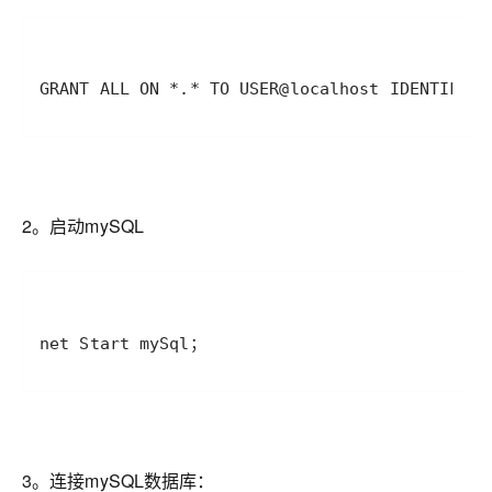
GRANT ALL ON *.* TO USER@localhost IDENTIFIE
2。启动mySQL
net Start mySql；
3。连接mySQL数据库：