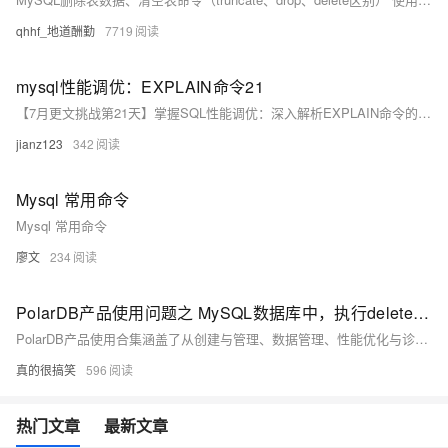
qhhf_地道酬勤
7719
mysql性能调优：EXPLAIN命令21
【7月更文挑战第21天】掌握SQL性能调优：深入解析EXPLAIN命令的神奇用法！
jianz123
342
Mysql 常用命令
Mysql 常用命令
廖文
234
PolarDB产品使用问题之 MySQL数据库中，执行delete命令删除数据后，存储空间通常不会立即释放，该如何优化
PolarDB产品使用合集涵盖了从创建与管理、数据管理、性能优化与诊断、安全与合规到生态与集成、运维与支持等全方位的功能和服务，旨在帮助企业轻松构建高可用、高性能且易于管理的数据库环境，满足不同业务场景的需求。用户可以通过阿里云控制台、API、SDK等方式便捷地使用这些功能，实现数据库的高效运维与持续优化。
真的很搞笑
596
热门文章
最新文章