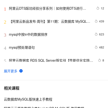
阿里云DTS踩坑经验分享系列｜如何使用DTS进行
12
1
MySQL->ClickHouse同步
【阿里云新品发布·周刊】第11期：云数据库 MySQL 
439
2
8.0 重磅发布，更适合企业使用场景的RDS数据库
mysql中按in中的数据排序
623
3
mysql预处理语句
482
4
阿里云数据库 RDS SQL Server版实战【性能优化实践、
8
5
优点探析】
MySQL插入时间戳字段的值
3
6
MySQL怎么卸载干净
9
7
相关课程
云数据库MySQL版快速上手教程
MySQL调优
699
8