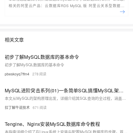
相关的阿里云产品：云数据库RDS MySQL 版 阿里云关系型数据库
RDS（Relational Database Service）是一种稳定可靠、可弹性伸缩的在
线数据库服务，提供容灾、备份、恢复、迁移等方面的全套解决方案，彻
底解决数据库运维的烦恼。 了解产品详
情:&nbsp;https://www.aliyun.com/product/rds/mysql&nbsp;
相关文章
初步了解MySQL数据库的基本命令
初步了解MySQL数据库的基本命令
pbeskoyq7ffm4
278
MySQL进阶突击系列(01)一条简单SQL搞懂MySQL架构原理 | 含实用命令参数集
本文从MySQL的架构原理出发，详细介绍其SQL查询的全过程，涵盖客户端发起SQL查询、服务端SQL接口、解析器、优化器、存储引擎及日志数据等内容。同时提供了MySQL常用的管理命令参数集，帮助读者深入了解MySQL的技术细节和优化方法。
拉丁解牛说技术
671
Tengine、Nginx安装MySQL数据库命令教程
本指南详细介绍了在Linux系统上安装与配置MySQL数据库的步骤。首先通过下载并安装MySQL社区版本，接着启动MySQL服务，使用`systemctl start mysqld.service`命令。若启动失败，可尝试使用`sudo /etc/init.d/mysqld start`。利用`systemctl status mysqld.service`检查MySQL的服务状态，确保其处于运行中。通过日志文件获取初始密码，使用该密码登录数据库，并按要求更改初始密码以增强安全性。随后创建一个名为`tengine`的数据库，最后验证数据库创建是否成功以及完成整个设置流程。