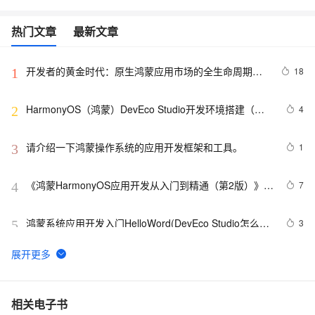
热门文章
最新文章
开发者的黄金时代：原生鸿蒙应用市场的全生命周期服
18
1
务
HarmonyOS（鸿蒙）DevEco Studio开发环境搭建（从
4
2
零开始一起学鸿蒙开发，走在风口上，我们一起做那只会
飞的猪猪侠）
请介绍一下鸿蒙操作系统的应用开发框架和工具。
1
3
《鸿蒙HarmonyOS应用开发从入门到精通（第2版）》学
7
4
习笔记——HarmonyOS技术理念
鸿蒙系统应用开发入门HelloWord(DevEco Studio怎么启
3
5
动项目以及程序的运行过程)
微信纯血鸿蒙版正式发布，295天走完微信14年技术之
14
6
路！
【鸿蒙软件开发】ArkTS基础组件之Gauge(环形图表)、
7
7
相关电子书