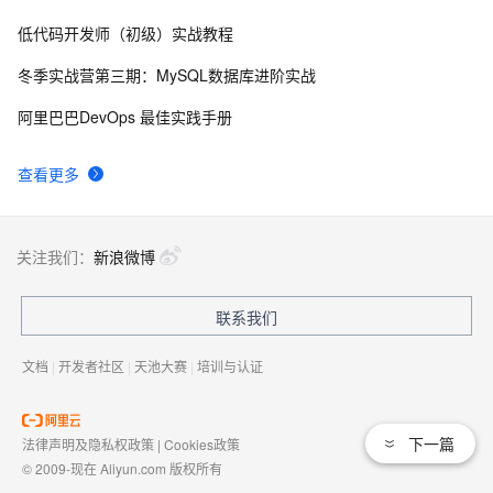
LoadingProgress(动态加载)
低代码开发师（初级）实战教程
“纯血鸿蒙”要来了，赶紧入手学习吧
9
8
冬季实战营第三期：MySQL数据库进阶实战
「Mac畅玩鸿蒙与硬件12」鸿蒙UI组件篇2 - Image组件
11
9
阿里巴巴DevOps 最佳实践手册
的使用
Flutter&鸿蒙next 封装 Dio 网络请求详解：登录身份验证
3
10
查看更多
与免登录缓存
关注我们：
新浪微博
联系我们
文档
|
开发者社区
|
天池大赛
|
培训与认证
下一篇
法律声明及隐私权政策
|
Cookies政策
© 2009-现在 Aliyun.com 版权所有
增值电信业务经营许可证：
浙B2-20080101